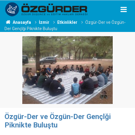
Anasayfa
İzmir
Etkinlikler
Özgür-Der ve Özgün-
Der Gençlği Piknikte Buluştu
Özgür-Der ve Özgün-Der Gençlği
Piknikte Buluştu