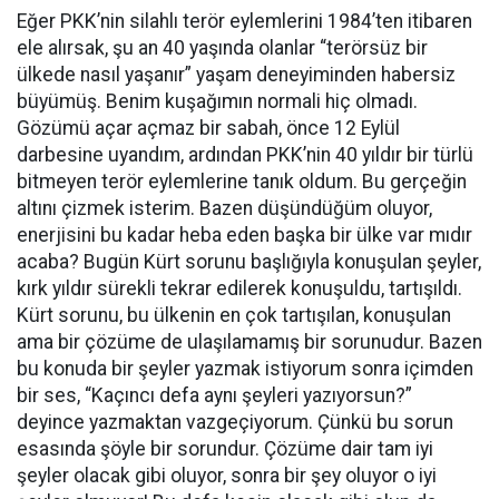
Eğer PKK’nin silahlı terör eylemlerini 1984’ten itibaren
ele alırsak, şu an 40 yaşında olanlar “terörsüz bir
ülkede nasıl yaşanır” yaşam deneyiminden habersiz
büyümüş. Benim kuşağımın normali hiç olmadı.
Gözümü açar açmaz bir sabah, önce 12 Eylül
darbesine uyandım, ardından PKK’nin 40 yıldır bir türlü
bitmeyen terör eylemlerine tanık oldum. Bu gerçeğin
altını çizmek isterim. Bazen düşündüğüm oluyor,
enerjisini bu kadar heba eden başka bir ülke var mıdır
acaba? Bugün Kürt sorunu başlığıyla konuşulan şeyler,
kırk yıldır sürekli tekrar edilerek konuşuldu, tartışıldı.
Kürt sorunu, bu ülkenin en çok tartışılan, konuşulan
ama bir çözüme de ulaşılamamış bir sorunudur. Bazen
bu konuda bir şeyler yazmak istiyorum sonra içimden
bir ses, “Kaçıncı defa aynı şeyleri yazıyorsun?”
deyince yazmaktan vazgeçiyorum. Çünkü bu sorun
esasında şöyle bir sorundur. Çözüme dair tam iyi
şeyler olacak gibi oluyor, sonra bir şey oluyor o iyi