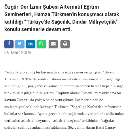
Özgür-Der İzmir Şubesi Alternatif Eğitim
Seminerleri, Hamza Türkmen'in konuşmacı olarak
katıldığı “Türkiye'de Sağcılık, Dindar Milliyetçilik”
konulu seminerle devam etti.
29 Mart 2009
"Sağcılık yıpranmış bir kavramdır ama özü yaşıyor ve gelişiyor" diyen
Türkmen, 1970'lerde kendini İslam'a nispet eden tüm cemaatlerin sağcılığı
savunduğunu; şair, yazar ve kanaat önderlerinin hemen hemen hepsinin sağcı
bir kimlik taşıdığını dile getirdi. "Toplum olarak Osmanlı mirasıyız ama bu
kavram Osmanlı'da yok; o halde yeni çıkmış. İslam tarihinde de
rastlanmıyor" şeklinde konuşan Türkmen, "Sağcılığa Kur'an'dan referanslar
bulanlar söz konusu: Ayette geçen kitabı sağlarından verilenlerle sollarından
verilenler, 'ashab-ul meymene - ashab-ul meş'eme' terkibininin 'sağcılar –
solcular' şeklinde anlaşılması sağlanmış. Söz gelimi Hasan Basri Çantay