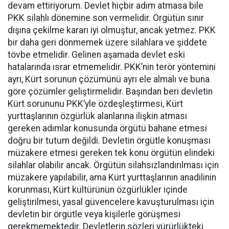
devam ettiriyorum. Devlet hiçbir adım atmasa bile
PKK silahlı dönemine son vermelidir. Örgütün sınır
dışına çekilme kararı iyi olmuştur, ancak yetmez. PKK
bir daha geri dönmemek üzere silahlara ve şiddete
tövbe etmelidir. Gelinen aşamada devlet eski
hatalarında ısrar etmemelidir. PKK’nin terör yöntemini
ayrı, Kürt sorunun çözümünü ayrı ele almalı ve buna
göre çözümler geliştirmelidir. Başından beri devletin
Kürt sorununu PKK’yle özdeşleştirmesi, Kürt
yurttaşlarının özgürlük alanlarına ilişkin atması
gereken adımlar konusunda örgütü bahane etmesi
doğru bir tutum değildi. Devletin örgütle konuşması
müzakere etmesi gereken tek konu örgütün elindeki
silahlar olabilir ancak. Örgütün silahsızlandırılması için
müzakere yapılabilir, ama Kürt yurttaşlarının anadilinin
korunması, Kürt kültürünün özgürlükler içinde
geliştirilmesi, yasal güvencelere kavuşturulması için
devletin bir örgütle veya kişilerle görüşmesi
gerekmemektedir. Devletlerin sözleri yürürlükteki