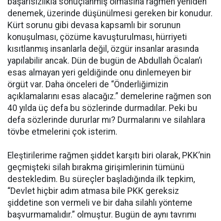
başarısızlıkla sonuçlanmış olmasına rağmen yeniden
denemek, üzerinde düşünülmesi gereken bir konudur.
Kürt sorunu gibi devasa kapsamlı bir sorunun
konuşulması, çözüme kavuşturulması, hürriyeti
kısıtlanmış insanlarla değil, özgür insanlar arasında
yapılabilir ancak. Dün de bugün de Abdullah Öcalan’ı
esas almayan yeri geldiğinde onu dinlemeyen bir
örgüt var. Daha önceleri de “Önderliğimizin
açıklamalarını esas alacağız.” demelerine rağmen son
40 yılda üç defa bu sözlerinde durmadılar. Peki bu
defa sözlerinde dururlar mı? Durmalarını ve silahlara
tövbe etmelerini çok isterim.
Eleştirilerime rağmen şiddet karşıtı biri olarak, PKK’nin
geçmişteki silah bırakma girişimlerinin tümünü
destekledim. Bu süreçler başladığında ilk tepkim,
“Devlet hiçbir adım atmasa bile PKK gereksiz
şiddetine son vermeli ve bir daha silahlı yönteme
başvurmamalıdır.” olmuştur. Bugün de aynı tavrımı