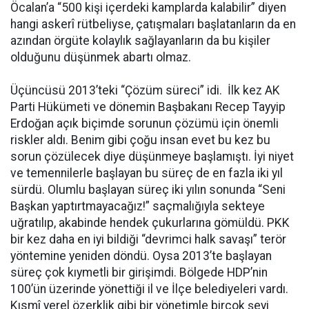
Öcalan’a “500 kişi içerdeki kamplarda kalabilir” diyen
hangi askerî rütbeliyse, çatışmaları başlatanların da en
azından örgüte kolaylık sağlayanların da bu kişiler
olduğunu düşünmek abartı olmaz.
Üçüncüsü 2013’teki “Çözüm süreci” idi. İlk kez AK
Parti Hükümeti ve dönemin Başbakanı Recep Tayyip
Erdoğan açık biçimde sorunun çözümü için önemli
riskler aldı. Benim gibi çoğu insan evet bu kez bu
sorun çözülecek diye düşünmeye başlamıştı. İyi niyet
ve temennilerle başlayan bu süreç de en fazla iki yıl
sürdü. Olumlu başlayan süreç iki yılın sonunda “Seni
Başkan yaptırtmayacağız!” saçmalığıyla sekteye
uğratılıp, akabinde hendek çukurlarına gömüldü. PKK
bir kez daha en iyi bildiği “devrimci halk savaşı” terör
yöntemine yeniden döndü. Oysa 2013’te başlayan
süreç çok kıymetli bir girişimdi. Bölgede HDP’nin
100’ün üzerinde yönettiği il ve İlçe belediyeleri vardı.
Kısmî yerel özerklik gibi bir yönetimle birçok şeyi