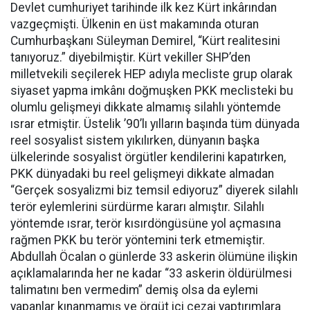
Devlet cumhuriyet tarihinde ilk kez Kürt inkârından
vazgeçmişti. Ülkenin en üst makamında oturan
Cumhurbaşkanı Süleyman Demirel, “Kürt realitesini
tanıyoruz.” diyebilmiştir. Kürt vekiller SHP’den
milletvekili seçilerek HEP adıyla mecliste grup olarak
siyaset yapma imkânı doğmuşken PKK meclisteki bu
olumlu gelişmeyi dikkate almamış silahlı yöntemde
ısrar etmiştir. Üstelik ’90’lı yılların başında tüm dünyada
reel sosyalist sistem yıkılırken, dünyanın başka
ülkelerinde sosyalist örgütler kendilerini kapatırken,
PKK dünyadaki bu reel gelişmeyi dikkate almadan
“Gerçek sosyalizmi biz temsil ediyoruz” diyerek silahlı
terör eylemlerini sürdürme kararı almıştır. Silahlı
yöntemde ısrar, terör kısırdöngüsüne yol açmasına
rağmen PKK bu terör yöntemini terk etmemiştir.
Abdullah Öcalan o günlerde 33 askerin ölümüne ilişkin
açıklamalarında her ne kadar “33 askerin öldürülmesi
talimatını ben vermedim” demiş olsa da eylemi
yapanlar kınanmamış ve örgüt içi cezai yaptırımlara