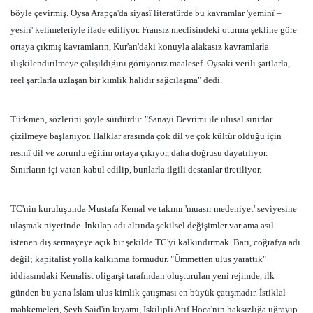
böyle çevirmiş. Oysa Arapça'da siyasî literatürde bu kavramlar 'yeminî –
yesirî' kelimeleriyle ifade ediliyor. Fransız meclisindeki oturma şekline göre
ortaya çıkmış kavramların, Kur'an'daki konuyla alakasız kavramlarla
ilişkilendirilmeye çalışıldığını görüyoruz maalesef. Oysaki verili şartlarla,
reel şartlarla uzlaşan bir kimlik halidir sağcılaşma" dedi.
Türkmen, sözlerini şöyle sürdürdü: "Sanayi Devrimi ile ulusal sınırlar
çizilmeye başlanıyor. Halklar arasında çok dil ve çok kültür olduğu için
resmî dil ve zorunlu eğitim ortaya çıkıyor, daha doğrusu dayatılıyor.
Sınırların içi vatan kabul edilip, bunlarla ilgili destanlar üretiliyor.
TC'nin kuruluşunda Mustafa Kemal ve takımı 'muasır medeniyet' seviyesine
ulaşmak niyetinde. İnkılap adı altında şekilsel değişimler var ama asıl
istenen dış sermayeye açık bir şekilde TC'yi kalkındırmak. Batı, coğrafya adı
değil; kapitalist yolla kalkınma formudur. "Ümmetten ulus yarattık"
iddiasındaki Kemalist oligarşi tarafından oluşturulan yeni rejimde, ilk
günden bu yana İslam-ulus kimlik çatışması en büyük çatışmadır. İstiklal
mahkemeleri, Şeyh Said'in kıyamı, İskilipli Atıf Hoca'nın haksızlığa uğrayıp