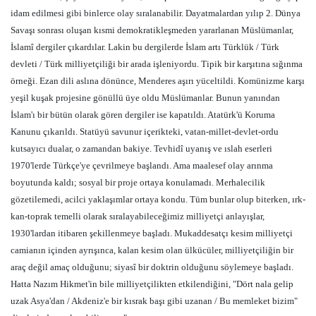
idam edilmesi gibi binlerce olay sıralanabilir. Dayatmalardan yılıp 2. Dünya
Savaşı sonrası oluşan kısmi demokratikleşmeden yararlanan Müslümanlar,
İslamî dergiler çıkardılar. Lakin bu dergilerde İslam artı Türklük / Türk
devleti / Türk milliyetçiliği bir arada işleniyordu. Tipik bir karşıtına sığınma
örneği. Ezan dili aslına dönünce, Menderes aşırı yüceltildi. Komünizme karşı
yeşil kuşak projesine gönüllü üye oldu Müslümanlar. Bunun yanından
İslam'ı bir bütün olarak gören dergiler ise kapatıldı. Atatürk'ü Koruma
Kanunu çıkarıldı. Statüyü savunur içerikteki, vatan-millet-devlet-ordu
kutsayıcı dualar, o zamandan bakiye. Tevhidî uyanış ve ıslah eserleri
1970'lerde Türkçe'ye çevrilmeye başlandı. Ama maalesef olay arınma
boyutunda kaldı; sosyal bir proje ortaya konulamadı. Merhalecilik
gözetilemedi, acilci yaklaşımlar ortaya kondu. Tüm bunlar olup biterken, ırk-
kan-toprak temelli olarak sıralayabileceğimiz milliyetçi anlayışlar,
1930'lardan itibaren şekillenmeye başladı. Mukaddesatçı kesim milliyetçi
camianın içinden ayrışınca, kalan kesim olan ülkücüler, milliyetçiliğin bir
araç değil amaç olduğunu; siyasî bir doktrin olduğunu söylemeye başladı.
Hatta Nazım Hikmet'in bile milliyetçilikten etkilendiğini, "Dört nala gelip
uzak Asya'dan / Akdeniz'e bir kısrak başı gibi uzanan / Bu memleket bizim"