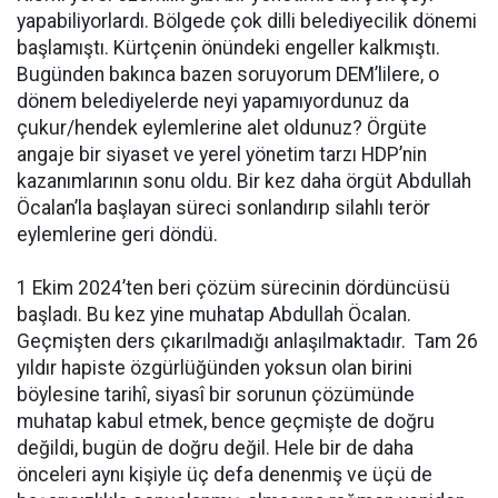
yapabiliyorlardı. Bölgede çok dilli belediyecilik dönemi
başlamıştı. Kürtçenin önündeki engeller kalkmıştı.
Bugünden bakınca bazen soruyorum DEM’lilere, o
dönem belediyelerde neyi yapamıyordunuz da
çukur/hendek eylemlerine alet oldunuz? Örgüte
angaje bir siyaset ve yerel yönetim tarzı HDP’nin
kazanımlarının sonu oldu. Bir kez daha örgüt Abdullah
Öcalan’la başlayan süreci sonlandırıp silahlı terör
eylemlerine geri döndü.
1 Ekim 2024’ten beri çözüm sürecinin dördüncüsü
başladı. Bu kez yine muhatap Abdullah Öcalan.
Geçmişten ders çıkarılmadığı anlaşılmaktadır. Tam 26
yıldır hapiste özgürlüğünden yoksun olan birini
böylesine tarihî, siyasî bir sorunun çözümünde
muhatap kabul etmek, bence geçmişte de doğru
değildi, bugün de doğru değil. Hele bir de daha
önceleri aynı kişiyle üç defa denenmiş ve üçü de