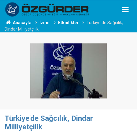
Anasayfa
İzmir
Etkinlikler
Türkiye'de Sağcılık,
Dindar Milliyetçilik
Türkiye'de Sağcılık, Dindar
Milliyetçilik