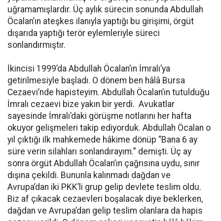
uğramamışlardır. Üç aylık sürecin sonunda Abdullah
Öcalan’ın ateşkes ilanıyla yaptığı bu girişimi, örgüt
dışarıda yaptığı terör eylemleriyle süreci
sonlandırmıştır.
İkincisi 1999’da Abdullah Öcalan’ın İmralı’ya
getirilmesiyle başladı. O dönem ben hâlâ Bursa
Cezaevi’nde hapisteyim. Abdullah Öcalan’ın tutulduğu
İmralı cezaevi bize yakın bir yerdi. Avukatlar
sayesinde İmralı’daki görüşme notlarını her hafta
okuyor gelişmeleri takip ediyorduk. Abdullah Öcalan o
yıl çıktığı ilk mahkemede hâkime dönüp “Bana 6 ay
süre verin silahları sonlandırayım.” demişti. Üç ay
sonra örgüt Abdullah Öcalan’ın çağrısına uydu, sınır
dışına çekildi. Bununla kalınmadı dağdan ve
Avrupa’dan iki PKK’li grup gelip devlete teslim oldu.
Biz af çıkacak cezaevleri boşalacak diye beklerken,
dağdan ve Avrupa’dan gelip teslim olanlara da hapis