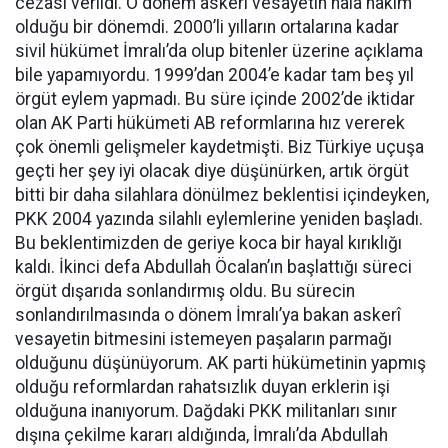
cezası verildi. O dönem askeri vesayetin hâlâ hâkim
olduğu bir dönemdi. 2000’li yılların ortalarına kadar
sivil hükümet İmralı’da olup bitenler üzerine açıklama
bile yapamıyordu. 1999’dan 2004’e kadar tam beş yıl
örgüt eylem yapmadı. Bu süre içinde 2002’de iktidar
olan AK Parti hükümeti AB reformlarına hız vererek
çok önemli gelişmeler kaydetmişti. Biz Türkiye uçuşa
geçti her şey iyi olacak diye düşünürken, artık örgüt
bitti bir daha silahlara dönülmez beklentisi içindeyken,
PKK 2004 yazında silahlı eylemlerine yeniden başladı.
Bu beklentimizden de geriye koca bir hayal kırıklığı
kaldı. İkinci defa Abdullah Öcalan’ın başlattığı süreci
örgüt dışarıda sonlandırmış oldu. Bu sürecin
sonlandırılmasında o dönem İmralı’ya bakan askerî
vesayetin bitmesini istemeyen paşaların parmağı
olduğunu düşünüyorum. AK parti hükümetinin yapmış
olduğu reformlardan rahatsızlık duyan erklerin işi
olduğuna inanıyorum. Dağdaki PKK militanları sınır
dışına çekilme kararı aldığında, İmralı’da Abdullah