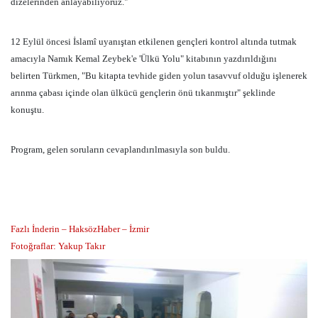
dizelerinden anlayabiliyoruz."
12 Eylül öncesi İslamî uyanıştan etkilenen gençleri kontrol altında tutmak
amacıyla Namık Kemal Zeybek'e 'Ülkü Yolu" kitabının yazdırıldığını
belirten Türkmen, "Bu kitapta tevhide giden yolun tasavvuf olduğu işlenerek
arınma çabası içinde olan ülkücü gençlerin önü tıkanmıştır" şeklinde
konuştu.
Program, gelen soruların cevaplandırılmasıyla son buldu.
Fazlı İnderin – HaksözHaber – İzmir
Fotoğraflar: Yakup Takır