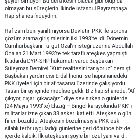
şeyler olmuyor! Bu defa kesin olacak gibi olup da
olmayan bu süreçlerin ilkinde İstanbul Bayrampaşa
Hapishanesi’ndeydim.
Hafızam beni yanıltmıyorsa Devletin PKK ile soruna
çözüm arama girişimlerinin ilki 1993’te idi. Dönemin
Cumhurbaşkanı Turgut Özal’ın isteği üzerine Abdullah
Öcalan 21 Mart 1993’te tek taraflı ateşkes yapmıştı.
İktidarda DYP-SHP hükümeti vardı. Başbakan
Süleyman Demirel “Kürt realitesini tanıyoruz” demişti.
Başbakan yardımcısı Erdal İnönü ise hapishanedeki
PKK üyeleri için bir af tasarısı üzerinde çalışıyordu.
Tasarı bir ay içinde meclise geldi. Biz hapishanede, “Af
çıkıyor, dışarı çıkacağız.” diye sevinirken o günlerde
(24 Mayıs 1993’te) Elazığ – Bingöl karayolunda PKK’li
militanlar izne çıkan 33 askeri katletti. Ateşkes o gün
fiilen bozuldu. Ateşkesin bozulmasıyla PKK eski
silahlı terör uyguladığı günlerine geri dönünce biz de
içerde kaldık. İlk ateşkesin şöyle bir özel yanı vardı.