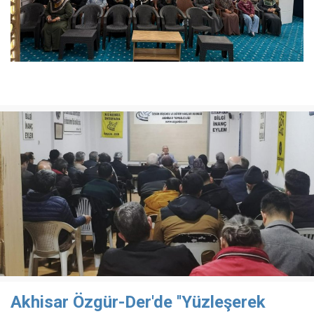
Akhisar Özgür-Der'de ''Yüzleşerek