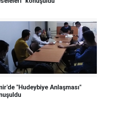
seleleri" konuşuldu
mir'de "Hudeybiye Anlaşması"
nuşuldu