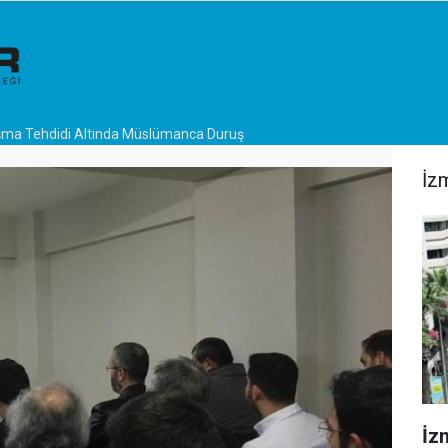
ma Tehdidi Altında Müslümanca Duruş
İz
İzm