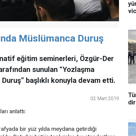
yü
vi
tında Müslümanca Duruş
natif eğitim seminerleri, Özgür-Der
tarafından sunulan “Yozlaşma
Duruş” başlıklı konuyla devam etti.
Tü
02 Mart 2019
di
rı anlattı:
rafyada bir yüz yılda meydana getirdiği