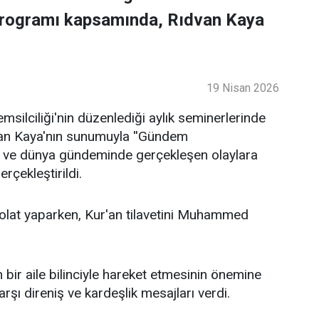
programı kapsamında, Rıdvan Kaya
19 Nisan 2026
ilciliği'nin düzenlediği aylık seminerlerinde
an Kaya'nın sunumuyla ''Gündem
lke ve dünya gündeminde gerçekleşen olaylara
rçekleştirildi.
lat yaparken, Kur'an tilavetini Muhammed
bir aile bilinciyle hareket etmesinin önemine
şı direniş ve kardeşlik mesajları verdi.