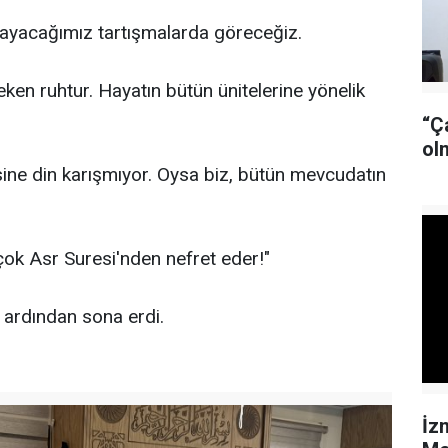
aşayacağımız tartışmalarda göreceğiz.
en ruhtur. Hayatın bütün ünitelerine yönelik
“Ç
ol
esine din karışmıyor. Oysa biz, bütün mevcudatın
ok Asr Suresi'nden nefret eder!"
 ardından sona erdi.
İz