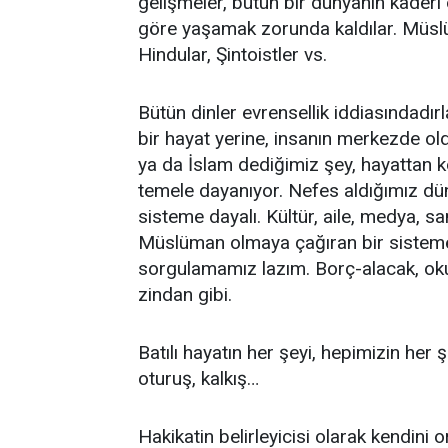
gelişmeler, bütün bir dünyanın kaderi 
göre yaşamak zorunda kaldılar. Müslüm
Hindular, Şintoistler vs.
Bütün dinler evrensellik iddiasındadı
bir hayat yerine, insanın merkezde o
ya da İslam dediğimiz şey, hayattan k
temele dayanıyor. Nefes aldığımız düny
sisteme dayalı. Kültür, aile, medya, sa
Müslüman olmaya çağıran bir sisteme
sorgulamamız lazım. Borç-alacak, oku
zindan gibi.
Batılı hayatın her şeyi, hepimizin her 
oturuş, kalkış…
Hakikatin belirleyicisi olarak kendini