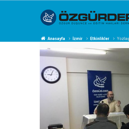
Anasayfa
İzmir
Etkinlikler
Yozlaş