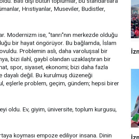
oldu. Batı dışı bütün toplumlar, bu standartlara
anlar, Hrıstiyanlar, Museviler, Budistler,
rlar. Modernizm ise, "tanrı"nın merkezde olduğu
lduğu bir hayat öngörüyor. Bu bağlamda, İslam
ovuldu. Problemin aslı, daha varoluşsal bir
İzm
a, bizi ilahî, gaybî olandan uzaklaştıran bir
nat, spor, siyaset, ekonomi; bizi daha fazla
 dayalı değil. Bu kurulmuş düzeneği
l, eşlerle problem, geçim, gündem; hepsi birer
şeyi oldu. Ev, giyim, üniversite, toplum kurgusu,
 ortaya koyması empoze ediliyor insana. Dinin
İz