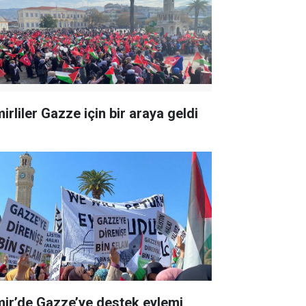
irliler Gazze için bir araya geldi
mir’de Gazze’ye destek eylemi