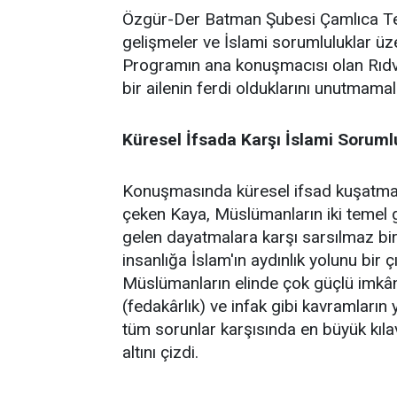
Özgür-Der Batman Şubesi Çamlıca Temsi
gelişmeler ve İslami sorumluluklar üz
Programın ana konuşmacısı olan Rıdv
bir ailenin ferdi olduklarını unutmamalar
Küresel İfsada Karşı İslami Soruml
Konuşmasında küresel ifsad kuşatmasın
çeken Kaya, Müslümanların iki temel gö
gelen dayatmalara karşı sarsılmaz bir 
insanlığa İslam'ın aydınlık yolunu bir 
Müslümanların elinde çok güçlü imkânl
(fedakârlık) ve infak gibi kavramların 
tüm sorunlar karşısında en büyük kıl
altını çizdi.