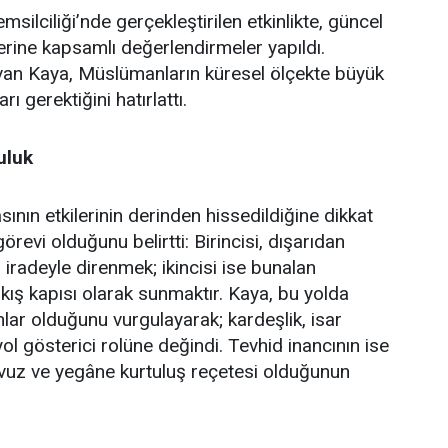
lciliği’nde gerçekleştirilen etkinlikte, güncel
erine kapsamlı değerlendirmeler yapıldı.
an Kaya, Müslümanların küresel ölçekte büyük
ı gerektiğini hatırlattı.
uluk
ın etkilerinin derinden hissedildiğine dikkat
revi olduğunu belirtti: Birincisi, dışarıdan
iradeyle direnmek; ikincisi ise bunalan
çıkış kapısı olarak sunmaktır. Kaya, bu yolda
ar olduğunu vurgulayarak; kardeşlik, isar
yol gösterici rolüne değindi. Tevhid inancının ise
avuz ve yegâne kurtuluş reçetesi olduğunun