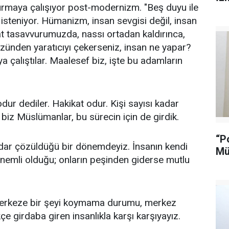
turmaya çalışıyor post-modernizm. "Beş duyu ile
steniyor. Hümanizm, insan sevgisi değil, insan
kat tasavvurumuzda, nassı ortadan kaldırınca,
ünden yaratıcıyı çekerseniz, insan ne yapar?
a çalıştılar. Maalesef biz, işte bu adamların
odur dediler. Hakikat odur. Kişi sayısı kadar
 biz Müslümanlar, bu sürecin için de girdik.
“P
kadar çözüldüğü bir dönemdeyiz. İnsanın kendi
Mü
n önemli olduğu; onların peşinden giderse mutlu
 Merkeze bir şeyi koymama durumu, merkez
çe girdaba giren insanlıkla karşı karşıyayız.