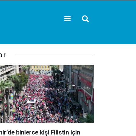
mir
ir’de binlerce kişi Filistin için