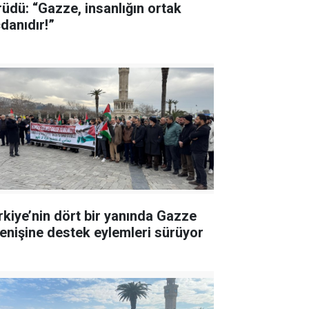
rüdü: “Gazze, insanlığın ortak
cdanıdır!”
rkiye’nin dört bir yanında Gazze
renişine destek eylemleri sürüyor