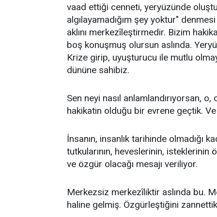
vaad ettiği cenneti, yeryüzünde oluş
algılayamadığım şey yoktur" denmesi i
aklını merkezîleştirmedir. Bizim haki
boş konuşmuş olursun aslında. Yeryüz
Krize girip, uyuşturucu ile mutlu olmay
dününe sahibiz.
Sen neyi nasıl anlamlandırıyorsan, o, 
hakikatin olduğu bir evrene geçtik. Ve
İnsanın, insanlık tarihinde olmadığı 
tutkularının, heveslerinin, isteklerini
ve özgür olacağı mesajı veriliyor.
Merkezsiz merkezîliktir aslında bu.
haline gelmiş. Özgürleştiğini zannettik