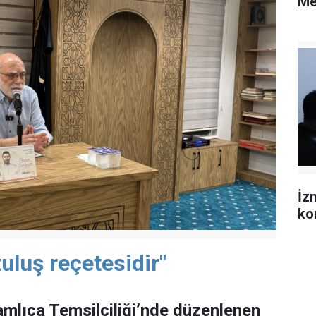
Me
İz
ko
uluş reçetesidir"
mlıca Temsilciliği’nde düzenlenen