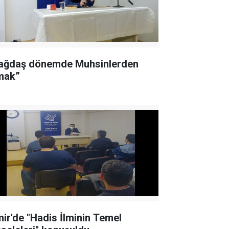
ağdaş dönemde Muhsinlerden
mak”
mir'de "Hadis İlminin Temel