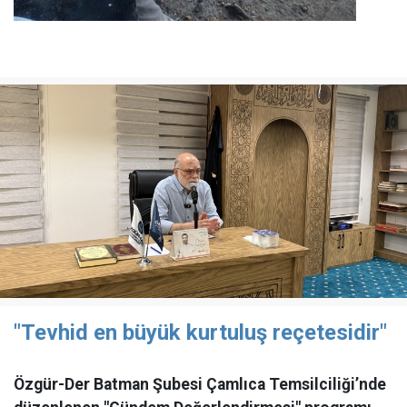
"Tevhid en büyük kurtuluş reçetesidir"
Özgür-Der Batman Şubesi Çamlıca Temsilciliği’nde