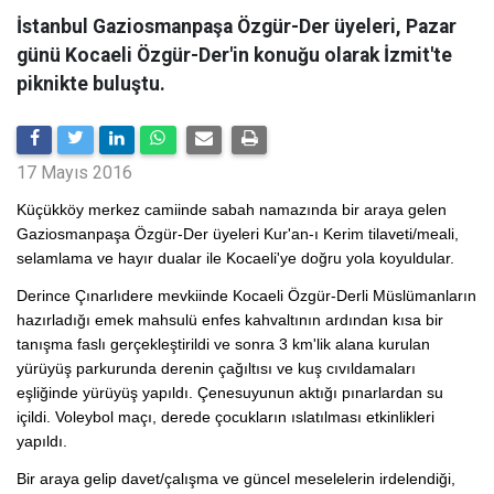
İstanbul Gaziosmanpaşa Özgür-Der üyeleri, Pazar
günü Kocaeli Özgür-Der'in konuğu olarak İzmit'te
piknikte buluştu.
17 Mayıs 2016
Küçükköy merkez camiinde sabah namazında bir araya gelen
Gaziosmanpaşa Özgür-Der üyeleri Kur'an-ı Kerim tilaveti/meali,
selamlama ve hayır dualar ile Kocaeli'ye doğru yola koyuldular.
Derince Çınarlıdere mevkiinde Kocaeli Özgür-Derli Müslümanların
hazırladığı emek mahsulü enfes kahvaltının ardından kısa bir
tanışma faslı gerçekleştirildi ve sonra 3 km'lik alana kurulan
yürüyüş parkurunda derenin çağıltısı ve kuş cıvıldamaları
eşliğinde yürüyüş yapıldı. Çenesuyunun aktığı pınarlardan su
içildi. Voleybol maçı, derede çocukların ıslatılması etkinlikleri
yapıldı.
Bir araya gelip davet/çalışma ve güncel meselelerin irdelendiği,