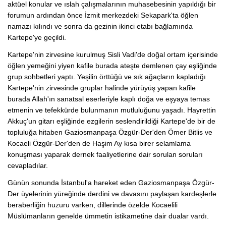
aktüel konular ve ıslah çalışmalarının muhasebesinin yapıldığı bir
forumun ardından önce İzmit merkezdeki Sekapark'ta öğlen
namazı kılındı ve sonra da gezinin ikinci etabı bağlamında
Kartepe'ye geçildi.
Kartepe'nin zirvesine kurulmuş Sisli Vadi'de doğal ortam içerisinde
öğlen yemeğini yiyen kafile burada ateşte demlenen çay eşliğinde
grup sohbetleri yaptı. Yeşilin örttüğü ve sık ağaçların kapladığı
Kartepe'nin zirvesinde gruplar halinde yürüyüş yapan kafile
burada Allah'ın sanatsal eserleriyle kaplı doğa ve eşyaya temas
etmenin ve tefekkürde bulunmanın mutluluğunu yaşadı. Hayrettin
Akkuç'un gitarı eşliğinde ezgilerin seslendirildiği Kartepe'de bir de
topluluğa hitaben Gaziosmanpaşa Özgür-Der'den Ömer Bitlis ve
Kocaeli Özgür-Der'den de Haşim Ay kısa birer selamlama
konuşması yaparak dernek faaliyetlerine dair sorulan soruları
cevapladılar.
Günün sonunda İstanbul'a hareket eden Gaziosmanpaşa Özgür-
Der üyelerinin yüreğinde derdini ve davasını paylaşan kardeşlerle
beraberliğin huzuru varken, dillerinde özelde Kocaelili
Müslümanların genelde ümmetin istikametine dair dualar vardı.