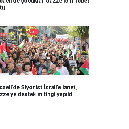
caeli’de çocuklar Gazze için nöbet
tu
aeli’de Siyonist İsrail'e lanet,
zze'ye destek mitingi yapıldı