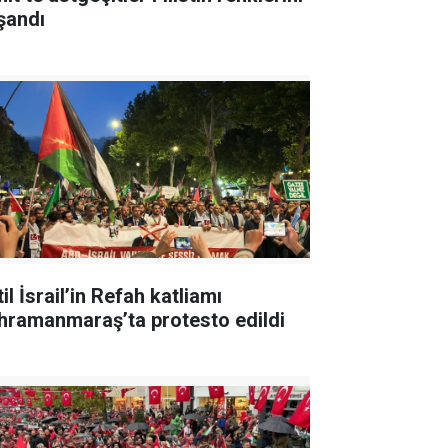
şandı
il İsrail’in Refah katliamı
hramanmaraş’ta protesto edildi