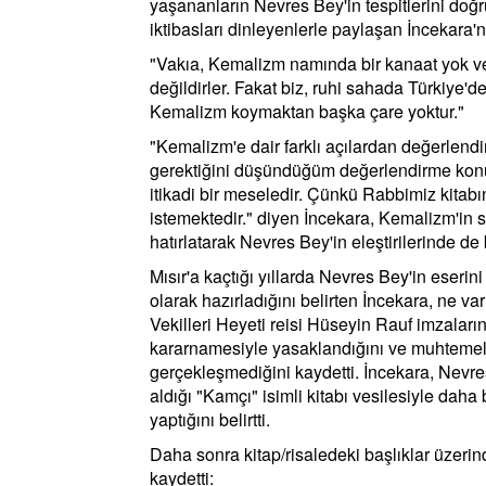
yaşananların Nevres Bey'in tespitlerini doğr
iktibasları dinleyenlerle paylaşan İncekara'nı
"Vakıa, Kemalizm namında bir kanaat yok ve
değildirler. Fakat biz, ruhi sahada Türkiye'd
Kemalizm koymaktan başka çare yoktur."
"Kemalizm'e dair farklı açılardan değerlend
gerektiğini düşündüğüm değerlendirme konus
itikadi bir meseledir. Çünkü Rabbimiz kitab
istemektedir." diyen İncekara, Kemalizm'in 
hatırlatarak Nevres Bey'in eleştirilerinde d
Mısır'a kaçtığı yıllarda Nevres Bey'in eserin
olarak hazırladığını belirten İncekara, ne va
Vekilleri Heyeti reisi Hüseyin Rauf imzalar
kararnamesiyle yasaklandığını ve muhtemel
gerçekleşmediğini kaydetti. İncekara, Nevres
aldığı "Kamçı" isimli kitabı vesilesiyle da
yaptığını belirtti.
Daha sonra kitap/risaledeki başlıklar üzer
kaydetti: