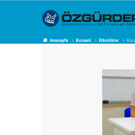
Anasayfa
Kocaeli
Etkinlikler
Koca