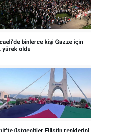
caeli’de binlerce kişi Gazze için
k yürek oldu
it’te üstgeçitler Filistin renklerini