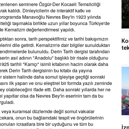
enlenen seminere Özgür-Der Kocaeli Temsilciliği
k katıldı. Dinleyicilerin de interaktif katkı ve
n programda Manavoğlu Nevres Bey'in 1923 yılında
iteliği taşımakla birlikte uzun yıllar boyunca Türkiye'de
nde Kemalizm değerlendirmesi yapıldı.
ıktan sonra, tarih perspektifimiz ve tarihi bakışımızın
Ko
erini dile getirdi. Kemalizm'e dair bilgiler sunulduktan
te
endirmelerde bulunuldu. Derin Tarih dergisi tarafından
rin asıl adının "Anadolu" başlıklı bir risale olduğunu
1925 tarihli "Kamçı" isimli kitabının hacim olarak daha
terek Derin Tarih dergisinin bu kitabı da yayına
bir sistem halinde daha somut işleyişe geçtiği sonraki
ını ilk yapan ve onu eleştirel bir formda yazılı zeminde
 olabileceğini ifade etti. Daha sonraki yıllarda her ne
 yapıtlar olsa da Nevres Bey'in eserinin tam da bu
rguladı.
k veya kuramsal düzlemde değil somut vakıalar
İncekara, onun bu bağlamdaki tespit ve öngörülerinin
konulan icraatlara bire bir uyduğunu ve tüm bu
İzm