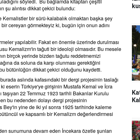
uladığını söyledi. Bu bağlamda kitaptan çeşitli
ku
n şu alıntısı dikkat çekici bulundu:
 Kemalistler bir sürü-kalabalık olmaktan başka şey
e bir cereyan görmekteyiz ki, bugün için onun adını
irmeler yapılabilir. Fakat en önemle üzerinde durulması
u Kemalizm'in tağuti bir ideoloji olmasıdır. Bu mesele
ının birçok yerinde bizden tağutu reddetmemizi
sağına da soluna da karşı olunması gerektiğini
e bu bütünlüğün dikkat çekici olduğunu kaydetti.
i burada aslında kafasındaki bir dergi projesinin taslağı
r ki eserin Türkiye'ye girişinin Mustafa Kemal ve İcra
Kat
ını taşıyan 22 Temmuz 1923 tarihli Bakanlar Kurulu
Ka
en bu nedenden dolayı dergi projesinin
 Bey'in yine de iki yıl sonra 1925 tarihinde kaleme
ha bütüncül ve kapsamlı bir Kemalizm değerlendirmesi
inden sunumuna devam eden İncekara özetle şunları