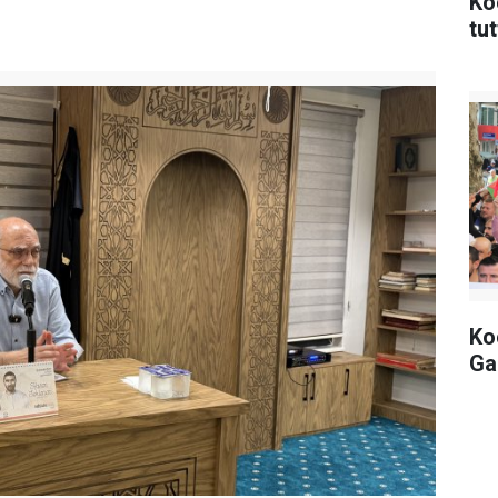
Ko
tut
Koc
Ga