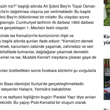
essüh mü?" başlığı altında Ali Şükrü Bey'in Topal Osman
is'in dağıtılması olayına yer verilmektedir. Bu başlık
krü Bey'in öldürülmesi bir milattır. Bu olaydan sonra
lamıştır. Cumhuriyet tarihinin ilk darbesi 1960 darbesi
a gerçekleşen 1. Meclisin feshi olayıdır.
ümde ise Kemalizm'le komünizmin ilişki ve
Ko
bu başlık altında şunları ifade ediyor: "Kemalizm demek
yü
metmek, kanunların üstünde yaşamak, zahmetsiz ve seri
bilistifade buhranlar, dağdağalar çıkarmak demektir.
t ve emel ne ise, Mustafa Kemal'i meydana çıkaran gaye de
nları özetledikten sonra İncekara sözlerini şu vurgularla
ün Baas ideolojisi Suriye'de gerçekleştirmektedir.
isteyenler Halep'e, Yermük'e bakabilirler.
 ve tasfiyeci kişiliğinin bugün 'Paralel Yapı' diye anılan
kicidir. Bu yapıyı Post-Kemalist bir oluşum olarak