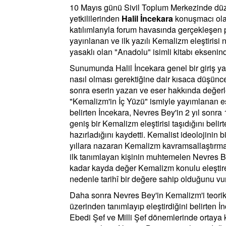
10 Mayıs günü Sivil Toplum Merkezinde düz
yetkililerinden
Halil İncekara
konuşmacı olara
katılımlarıyla forum havasında gerçekleşe
yayınlanan ve ilk yazılı Kemalizm eleştirisi n
yasaklı olan "Anadolu" isimli kitabı ekseni
Sunumunda Halil İncekara genel bir giriş yapt
nasıl olması gerektiğine dair kısaca düşüncel
sonra eserin yazarı ve eser hakkında değerl
"Kemalizm'in İç Yüzü" ismiyle yayımlanan ese
belirten İncekara, Nevres Bey'in 2 yıl sonra 
geniş bir Kemalizm eleştirisi taşıdığını belir
hazırladığını kaydetti. Kemalist ideolojinin 
yıllara nazaran Kemalizm kavramsallaştırmas
ilk tanımlayan kişinin muhtemelen Nevres Bey
kadar kayda değer Kemalizm konulu eleştirel
nedenle tarihî bir değere sahip olduğunu vu
Daha sonra Nevres Bey'in Kemalizm'i teori
üzerinden tanımlayıp eleştirdiğini belirten 
Ebedi Şef ve Milli Şef dönemlerinde ortaya 