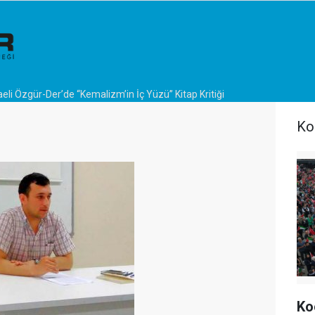
eli Özgür-Der’de “Kemalizm’in İç Yüzü” Kitap Kritiği
Ko
Ko