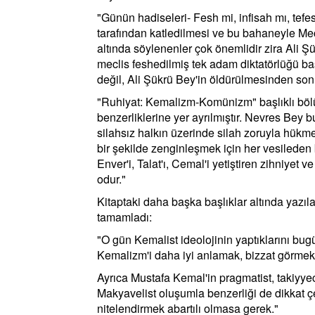
"Günün hadiseleri- Fesh mi, infisah mı, tef
tarafından katledilmesi ve bu bahaneyle Mecl
altında söylenenler çok önemlidir zira Ali Şü
meclis feshedilmiş tek adam diktatörlüğü baş
değil, Ali Şükrü Bey'in öldürülmesinden sonr
"Ruhiyat: Kemalizm-Komünizm" başlıklı böl
benzerliklerine yer ayrılmıştır. Nevres Bey 
silahsız halkın üzerinde silah zoruyla hük
bir şekilde zenginleşmek için her vesileden 
Enver'i, Talat'ı, Cemal'i yetiştiren zihniye
odur."
Kitaptaki daha başka başlıklar altında yazıla
tamamladı:
"O gün Kemalist ideolojinin yaptıklarını bug
Kemalizm'i daha iyi anlamak, bizzat görmek 
Ayrıca Mustafa Kemal'in pragmatist, takiyyeci
Makyavelist oluşumla benzerliği de dikkat çe
nitelendirmek abartılı olmasa gerek."