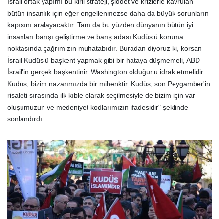
İsrail ortak yapımı bu kirli strateji, şiddet ve krizlerle kavrulan
bütün insanlık için eğer engellenmezse daha da büyük sorunların
kapısını aralayacaktır. Tam da bu yüzden dünyanın bütün iyi
insanları barışı geliştirme ve barış adası Kudüs'ü koruma
noktasında çağrımızın muhatabıdır. Buradan diyoruz ki, korsan
İsrail Kudüs'ü başkent yapmak gibi bir hataya düşmemeli, ABD
İsrail'in gerçek başkentinin Washington olduğunu idrak etmelidir.
Kudüs, bizim nazarımızda bir mihenktir. Kudüs, son Peygamber'in
risaleti sırasında ilk kıble olarak seçilmesiyle de bizim için var
oluşumuzun ve medeniyet kodlarımızın ifadesidir" şeklinde
sonlandırdı.