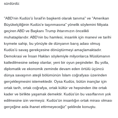
sürdürdü:
"ABD'nin Kudüs'ü İsrail'in başkenti olarak tanıma" ve "Amerikan
Büyükelçiliğinin Kudüs'e taşınmasına" yönelik söylemini fiiliyata
geçiren ABD ve Başkanı Trump ihtarımızın öncelikli
muhataplarıdır. ABD'nin bu hamlesi, insanlık için manevi ve tarihi
kıymete sahip, bu yönüyle de dünyanın barış adası olmuş
Kudüs'ü savaş gerekçesine dönüştürmeyi amaçlamaktadır.
Demokrasi ve İnsan Hakları söylemiyle milyonlarca Müslümanın
katledilmesine sebep olanlar, yeni bir oyun peşindeler. Bu yolla,
diplomatik ve ekonomik zeminde devam eden örtülü üçüncü
dünya savaşının ateşli bölümünün İslam coğrafyası üzerinden
gerçekleşmesini istemektedir. Oysa Kudüs, bütün inançlar için
ortak tarih, ortak coğrafya, ortak kültür ve hepsinden öte ortak
kader ve birlikte yaşamak demektir. Kudüs'ün bu vasıflarının yok
edilmesine izin vermeyiz. Kudüs'ün insanlığın ortak mirası olması
gerçeğine asla ihanet ettirmeyeceğiz" şeklinde konuştu.