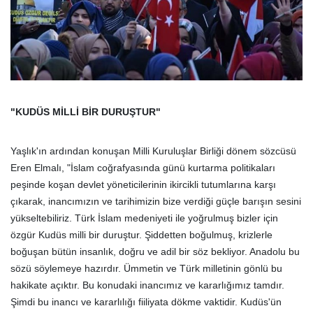
"KUDÜS MİLLİ BİR DURUŞTUR"
Yaşlık'ın ardından konuşan Milli Kuruluşlar Birliği dönem sözcüsü
Eren Elmalı, "İslam coğrafyasında günü kurtarma politikaları
peşinde koşan devlet yöneticilerinin ikircikli tutumlarına karşı
çıkarak, inancımızın ve tarihimizin bize verdiği güçle barışın sesini
yükseltebiliriz. Türk İslam medeniyeti ile yoğrulmuş bizler için
özgür Kudüs milli bir duruştur. Şiddetten boğulmuş, krizlerle
boğuşan bütün insanlık, doğru ve adil bir söz bekliyor. Anadolu bu
sözü söylemeye hazırdır. Ümmetin ve Türk milletinin gönlü bu
hakikate açıktır. Bu konudaki inancımız ve kararlığımız tamdır.
Şimdi bu inancı ve kararlılığı fiiliyata dökme vaktidir. Kudüs'ün