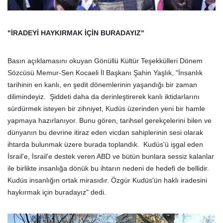
"İRADEYİ HAYKIRMAK İÇİN BURADAYIZ"
Basın açıklamasını okuyan Gönüllü Kültür Teşekkülleri Dönem
Sözcüsü Memur-Sen Kocaeli İl Başkanı Şahin Yaşlık, "İnsanlık
tarihinin en kanlı, en şedit dönemlerinin yaşandığı bir zaman
dilimindeyiz. Şiddeti daha da derinleştirerek kanlı iktidarlarını
sürdürmek isteyen bir zihniyet, Kudüs üzerinden yeni bir hamle
yapmaya hazırlanıyor. Bunu gören, tarihsel gerekçelerini bilen ve
dünyanın bu devrine itiraz eden vicdan sahiplerinin sesi olarak
ihtarda bulunmak üzere burada toplandık. Kudüs'ü işgal eden
İsrail'e, İsrail'e destek veren ABD ve bütün bunlara sessiz kalanlar
ile birlikte insanlığa dönük bu ihtarın nedeni de hedefi de bellidir.
Kudüs insanlığın ortak mirasıdır. Özgür Kudüs'ün haklı iradesini
haykırmak için buradayız" dedi.