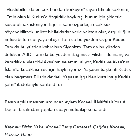
"Müstebitler de en çok bundan korkuyor" diyen Elmalı sözlerini,
"Emin olun ki Kudüs'e özgürlük haykırışı bunun için şiddetle
susturulmak isteniyor. Eğer insanı özgürleştirecek söz
söyleyebilirsek, müstebit iktidarlar yerle yeksan olur, özgürlüğün
nefesi bütün dünyaya ulaşır. Tam da bu yüzden Özgür Kudüs.
Tam da bu yüzden kahrolsun Siyonizm. Tam da bu yüzden
defolsun ABD, Tam da bu yüzden Bağımsız Filistin. Bu inanç ve
kararlılıkla Mescid-i Aksa'nın selamını alıyor, Kudüs ve Aksa'nın
İslam'la kucaklaşması için haykırıyoruz. Yaşasın başkenti Kudüs
olan bağımsız Filistin devleti! Yaşasın işgalden kurtulmuş Kudüs
şehri" ifadeleriyle sonlandırdı.
Basın açıklamasının ardından eylem Kocaeli İl Müftüsü Yusuf
Doğan tarafından yapılan duayı müteakip sona erdi.
Kaynak: Bizim Yaka, Kocaeli Barış Gazetesi, Çağdaş Kocaeli,
Haksöz-Haber