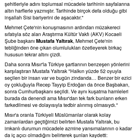
şehitleriyle adını toplumsal mücadele tarihinin sayfalarına
altın harflerle yazmıştır. Tarihinde birçok defa olduğu gibi
inşallah Sisi bariyerini de aşacaktır."
Mehmet Çete'nin konuşmasının ardından müzakereci
sıfatıyla söz alan Araştırma Kültür Vakfı (AKV) Kocaeli
Şube başkanı
Mustafa Yaltırak
, Mehmet Çete'nin
tebliğinden öne çıkan olumlulukları özetleyerek birkaç
hususun tekrar altını çizdi.
Daha sonra Mısır'la Türkiye şartlarının benzeşen yönlerini
karşılaştıran Mustafa Yaltırak "Halkın yüzde 52 oyuyla
seçilen bir insan var ve bugün zindanda… Benzer bir ezici
oy çokluğuyla Recep Tayyip Erdoğan da önce Başbakan,
sonra Cumhurbaşkanı seçildi. Ve aynı kuşatma hamleleri
burada da denendi ama Mısır'dan tek fark bunların erken
farkedilmesi ve dolayısıyla tedbir alınmış olmasıydı."
Mısır'a oranla Türkiyeli Müslümanlar olarak kolay
zamanlardan geçtiğimizi belirten Mustafa Yaltırak, bu
imkanlı durumun mücadele azmine yansımalarının o kadar
da iç açıcı olmadığını belirterek şunları kaydetti: