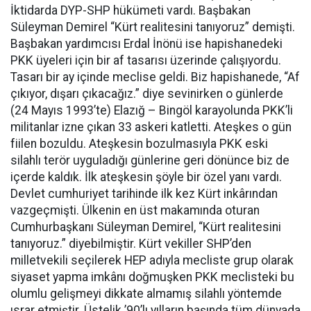
İktidarda DYP-SHP hükümeti vardı. Başbakan
Süleyman Demirel “Kürt realitesini tanıyoruz” demişti.
Başbakan yardımcısı Erdal İnönü ise hapishanedeki
PKK üyeleri için bir af tasarısı üzerinde çalışıyordu.
Tasarı bir ay içinde meclise geldi. Biz hapishanede, “Af
çıkıyor, dışarı çıkacağız.” diye sevinirken o günlerde
(24 Mayıs 1993’te) Elazığ – Bingöl karayolunda PKK’li
militanlar izne çıkan 33 askeri katletti. Ateşkes o gün
fiilen bozuldu. Ateşkesin bozulmasıyla PKK eski
silahlı terör uyguladığı günlerine geri dönünce biz de
içerde kaldık. İlk ateşkesin şöyle bir özel yanı vardı.
Devlet cumhuriyet tarihinde ilk kez Kürt inkârından
vazgeçmişti. Ülkenin en üst makamında oturan
Cumhurbaşkanı Süleyman Demirel, “Kürt realitesini
tanıyoruz.” diyebilmiştir. Kürt vekiller SHP’den
milletvekili seçilerek HEP adıyla mecliste grup olarak
siyaset yapma imkânı doğmuşken PKK meclisteki bu
olumlu gelişmeyi dikkate almamış silahlı yöntemde
ısrar etmiştir. Üstelik ’90’lı yılların başında tüm dünyada