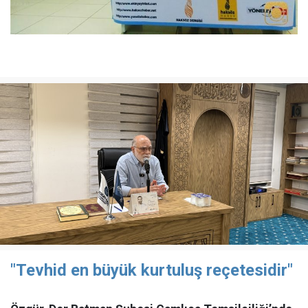
"Tevhid en büyük kurtuluş reçetesidir"