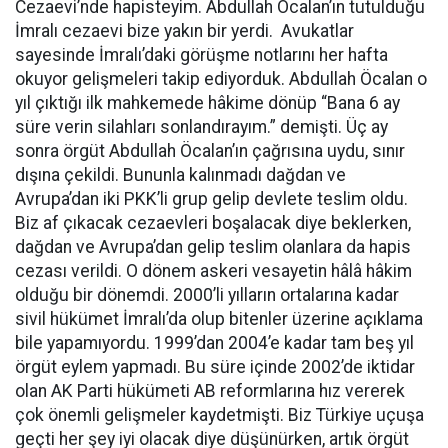
Cezaevi’nde hapisteyim. Abdullah Öcalan’ın tutulduğu
İmralı cezaevi bize yakın bir yerdi. Avukatlar
sayesinde İmralı’daki görüşme notlarını her hafta
okuyor gelişmeleri takip ediyorduk. Abdullah Öcalan o
yıl çıktığı ilk mahkemede hâkime dönüp “Bana 6 ay
süre verin silahları sonlandırayım.” demişti. Üç ay
sonra örgüt Abdullah Öcalan’ın çağrısına uydu, sınır
dışına çekildi. Bununla kalınmadı dağdan ve
Avrupa’dan iki PKK’li grup gelip devlete teslim oldu.
Biz af çıkacak cezaevleri boşalacak diye beklerken,
dağdan ve Avrupa’dan gelip teslim olanlara da hapis
cezası verildi. O dönem askeri vesayetin hâlâ hâkim
olduğu bir dönemdi. 2000’li yılların ortalarına kadar
sivil hükümet İmralı’da olup bitenler üzerine açıklama
bile yapamıyordu. 1999’dan 2004’e kadar tam beş yıl
örgüt eylem yapmadı. Bu süre içinde 2002’de iktidar
olan AK Parti hükümeti AB reformlarına hız vererek
çok önemli gelişmeler kaydetmişti. Biz Türkiye uçuşa
geçti her şey iyi olacak diye düşünürken, artık örgüt