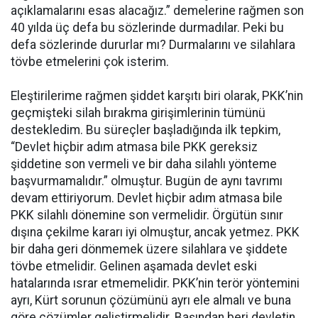
açıklamalarını esas alacağız.” demelerine rağmen son
40 yılda üç defa bu sözlerinde durmadılar. Peki bu
defa sözlerinde dururlar mı? Durmalarını ve silahlara
tövbe etmelerini çok isterim.
Eleştirilerime rağmen şiddet karşıtı biri olarak, PKK’nin
geçmişteki silah bırakma girişimlerinin tümünü
destekledim. Bu süreçler başladığında ilk tepkim,
“Devlet hiçbir adım atmasa bile PKK gereksiz
şiddetine son vermeli ve bir daha silahlı yönteme
başvurmamalıdır.” olmuştur. Bugün de aynı tavrımı
devam ettiriyorum. Devlet hiçbir adım atmasa bile
PKK silahlı dönemine son vermelidir. Örgütün sınır
dışına çekilme kararı iyi olmuştur, ancak yetmez. PKK
bir daha geri dönmemek üzere silahlara ve şiddete
tövbe etmelidir. Gelinen aşamada devlet eski
hatalarında ısrar etmemelidir. PKK’nin terör yöntemini
ayrı, Kürt sorunun çözümünü ayrı ele almalı ve buna
göre çözümler geliştirmelidir. Başından beri devletin