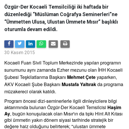
Özgür-Der Kocaeli Temsilciliği iki haftada bir
düzenlediği “Müslüman Coğrafya Seminerleri”ne
“Ümmetten Ulusa, Ulustan Ümmete Mısır” başlıklı
oturumla devam edildi.
30 Kasım 2015
Kocaeli Fuarı Sivil Toplum Merkezinde yapılan programın
sunumunu aynı zamanda Ezher mezunu olan İHH Kocaeli
Şubesi Teşkilatlanma Başkanı
Mehmet Çete
yaparken,
AKV Kocaeli Şube Başkanı
Mustafa Yaltırak
da programa
müzakereci olarak katıldı.
Program öncesi dizi-seminerlerle ilgili dinleyicilere bilgi
aktarımında bulunan Özgür-Der Kocaeli Temsilcisi
Haşim
Ay
, bugün konuşulacak olan Mısır'ın da tıpkı Hint Alt Kıtası
gibi ümmetin yakın dönem siyasi tarihinde stratejik bir
değere haiz olduğunu belirterek; "ulustan ümmete