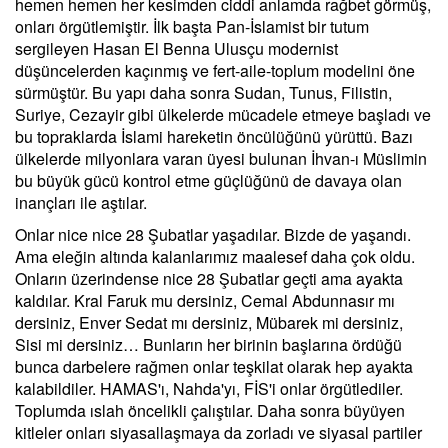
hemen hemen her kesimden ciddi anlamda rağbet görmüş,
onları örgütlemiştir. İlk başta Pan-İslamist bir tutum
sergileyen Hasan El Benna Ulusçu modernist
düşüncelerden kaçınmış ve fert-aile-toplum modelini öne
sürmüştür. Bu yapı daha sonra Sudan, Tunus, Filistin,
Suriye, Cezayir gibi ülkelerde mücadele etmeye başladı ve
bu topraklarda İslami hareketin öncülüğünü yürüttü. Bazı
ülkelerde milyonlara varan üyesi bulunan İhvan-ı Müslimin
bu büyük gücü kontrol etme güçlüğünü de davaya olan
inançları ile aştılar.
Onlar nice nice 28 Şubatlar yaşadılar. Bizde de yaşandı.
Ama eleğin altında kalanlarımız maalesef daha çok oldu.
Onların üzerindense nice 28 Şubatlar geçti ama ayakta
kaldılar. Kral Faruk mu dersiniz, Cemal Abdunnasır mı
dersiniz, Enver Sedat mı dersiniz, Mübarek mi dersiniz,
Sisi mi dersiniz… Bunların her birinin başlarına ördüğü
bunca darbelere rağmen onlar teşkilat olarak hep ayakta
kalabildiler. HAMAS'ı, Nahda'yı, FİS'i onlar örgütlediler.
Toplumda ıslah öncelikli çalıştılar. Daha sonra büyüyen
kitleler onları siyasallaşmaya da zorladı ve siyasal partiler