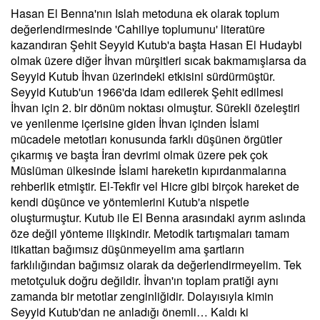
Hasan El Benna'nın Islah metoduna ek olarak toplum
değerlendirmesinde 'Cahiliye toplumunu' literatüre
kazandıran Şehit Seyyid Kutub'a başta Hasan El Hudaybi
olmak üzere diğer İhvan mürşitleri sıcak bakmamışlarsa da
Seyyid Kutub İhvan üzerindeki etkisini sürdürmüştür.
Seyyid Kutub'un 1966'da idam edilerek Şehit edilmesi
İhvan için 2. bir dönüm noktası olmuştur. Sürekli özeleştiri
ve yenilenme içerisine giden İhvan içinden İslami
mücadele metotları konusunda farklı düşünen örgütler
çıkarmış ve başta İran devrimi olmak üzere pek çok
Müslüman ülkesinde İslami hareketin kıpırdanmalarına
rehberlik etmiştir. El-Tekfir vel Hicre gibi birçok hareket de
kendi düşünce ve yöntemlerini Kutub'a nispetle
oluşturmuştur. Kutub ile El Benna arasındaki ayrım aslında
öze değil yönteme ilişkindir. Metodik tartışmaları tamam
itikattan bağımsız düşünmeyelim ama şartların
farklılığından bağımsız olarak da değerlendirmeyelim. Tek
metotçuluk doğru değildir. İhvan'ın toplam pratiği aynı
zamanda bir metotlar zenginliğidir. Dolayısıyla kimin
Seyyid Kutub'dan ne anladığı önemli… Kaldı ki