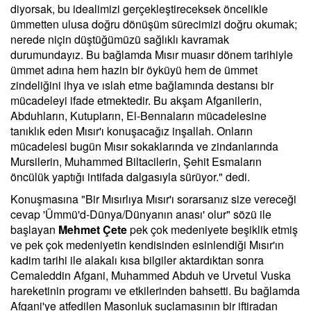
diyorsak, bu idealimizi gerçekleştireceksek öncelikle
ümmetten ulusa doğru dönüşüm sürecimizi doğru okumak;
nerede niçin düştüğümüzü sağlıklı kavramak
durumundayız. Bu bağlamda Mısır muasır dönem tarihiyle
ümmet adına hem hazin bir öyküyü hem de ümmet
zindeliğini ihya ve ıslah etme bağlamında destansı bir
mücadeleyi ifade etmektedir. Bu akşam Afganilerin,
Abduhların, Kutupların, El-Bennaların mücadelesine
tanıklık eden Mısır'ı konuşacağız inşallah. Onların
mücadelesi bugün Mısır sokaklarında ve zindanlarında
Mursilerin, Muhammed Biltacilerin, Şehit Esmaların
öncülük yaptığı intifada dalgasıyla sürüyor." dedi.
Konuşmasına "Bir Mısırlıya Mısır'ı sorarsanız size vereceği
cevap 'Ümmü'd-Dünya/Dünyanın anası' olur" sözü ile
başlayan
Mehmet Çete
pek çok medeniyete beşiklik etmiş
ve pek çok medeniyetin kendisinden esinlendiği Mısır'ın
kadim tarihi ile alakalı kısa bilgiler aktardıktan sonra
Cemaleddin Afgani, Muhammed Abduh ve Urvetul Vuska
hareketinin programı ve etkilerinden bahsetti. Bu bağlamda
Afgani'ye atfedilen Masonluk suçlamasının bir iftiradan