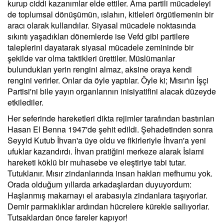
kurup ciddi kazanımlar elde ettiler. Ama partili mücadeleyi
de toplumsal dönüşümün, ıslahın, kitleleri örgütlemenin bir
aracı olarak kullandılar. Siyasal mücadele noktasında
sıkıntı yaşadıkları dönemlerde ise Vefd gibi partilere
taleplerini dayatarak siyasal mücadele zemininde bir
şekilde var olma taktikleri ürettiler. Müslümanlar
bulundukları yerin rengini almaz, aksine oraya kendi
rengini verirler. Onlar da öyle yaptılar. Öyle ki; Mısır'ın İşçi
Partisi'ni bile yayın organlarının inisiyatifini alacak düzeyde
etkilediler.
Her seferinde hareketleri dikta rejimler tarafından bastırılan
Hasan El Benna 1947'de şehit edildi. Şehadetinden sonra
Seyyid Kutub İhvan'a üye oldu ve fikirleriyle İhvan'a yeni
ufuklar kazandırdı. İhvan pratiğini merkeze alarak İslami
hareketi köklü bir muhasebe ve eleştiriye tabi tutar.
Tutuklanır. Mısır zindanlarında insan hakları mefhumu yok.
Orada olduğum yıllarda arkadaşlardan duyuyordum:
Haşlanmış makarnayı el arabasıyla zindanlara taşıyorlar.
Demir parmaklıklar ardından hücrelere kürekle sallıyorlar.
Tutsaklardan önce fareler kapıyor!