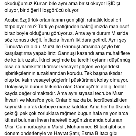
okuduğumuz Kur'an bile aynı ama birisi okuyor IŞİD'çi
oluyor, bir diğeri Hoşgörücü oluyor!
Acaba özgürlük ortamlarının genişliği, rahatlık idealleri
törpülüyor mu? Türkiye pratiğinden baktığımızda maalesef
biraz böyle olduğunu görüyoruz. Ama aynı durum Mısır'da
söz konusu değil. İntifada İhvan'ı iktidara getirdi. Aynı şey
Tunus'ta da oldu. Mursi ile Gannuşi arasında şöyle bir
karşılaştırma yapabiliriz: Gannuşi kazandı ama muhaliflere
de koltuk uzattı. İkinci seçimde bu tercihi oylarını düşürmüş
olsa da hareketini küresel vesayet güçleri ve içerideki
işbirlikçilerinin tuzaklarından korudu. Tek başına iktidar
olup bu kalın vesayet güçlerini püskürtmek kolay olmuyor.
Dolayısıyla bunun farkında olan Gannuşi'nin aldığı tedbir
kayda değer olmaktadır. Ama aynı siyasal tecrübe Mısır
İhvan'ı ve Mursi'de yok. Onlar biraz da bu tecrübesizlikten
kaynaklı olarak darbeye maruz kaldılar. Ama her halükârda
çektiği pek çok zorluklara rağmen bugün hala milyonlarca
kitlesi bulunan İhvan hareketi bugün zindanda bulunan
Mısır Cumhurbaşkanı Mursi , Muhammed Biltaci gibi son
dönem önderleriyle ve Hayrat Şatır, Esma Biltacı gibi