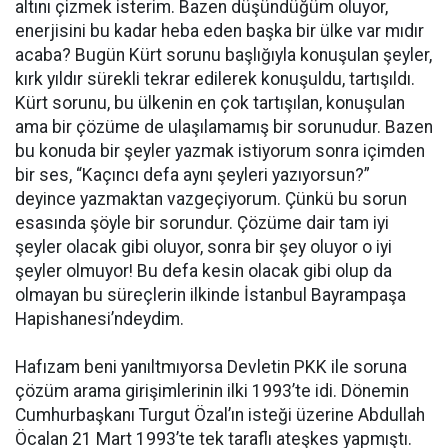
altını çizmek isterim. Bazen düşündüğüm oluyor,
enerjisini bu kadar heba eden başka bir ülke var mıdır
acaba? Bugün Kürt sorunu başlığıyla konuşulan şeyler,
kırk yıldır sürekli tekrar edilerek konuşuldu, tartışıldı.
Kürt sorunu, bu ülkenin en çok tartışılan, konuşulan
ama bir çözüme de ulaşılamamış bir sorunudur. Bazen
bu konuda bir şeyler yazmak istiyorum sonra içimden
bir ses, “Kaçıncı defa aynı şeyleri yazıyorsun?”
deyince yazmaktan vazgeçiyorum. Çünkü bu sorun
esasında şöyle bir sorundur. Çözüme dair tam iyi
şeyler olacak gibi oluyor, sonra bir şey oluyor o iyi
şeyler olmuyor! Bu defa kesin olacak gibi olup da
olmayan bu süreçlerin ilkinde İstanbul Bayrampaşa
Hapishanesi’ndeydim.
Hafızam beni yanıltmıyorsa Devletin PKK ile soruna
çözüm arama girişimlerinin ilki 1993’te idi. Dönemin
Cumhurbaşkanı Turgut Özal’ın isteği üzerine Abdullah
Öcalan 21 Mart 1993’te tek taraflı ateşkes yapmıştı.