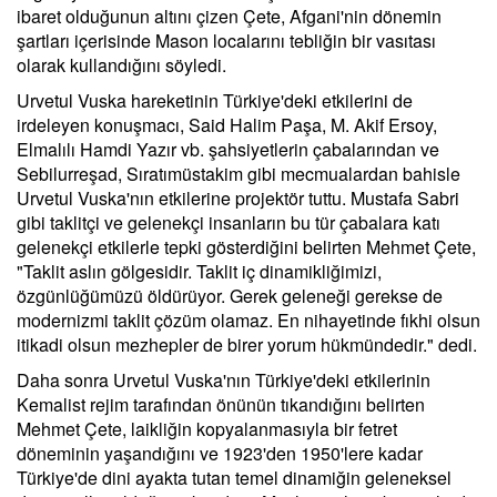
ibaret olduğunun altını çizen Çete, Afgani'nin dönemin
şartları içerisinde Mason localarını tebliğin bir vasıtası
olarak kullandığını söyledi.
Urvetul Vuska hareketinin Türkiye'deki etkilerini de
irdeleyen konuşmacı, Said Halim Paşa, M. Akif Ersoy,
Elmalılı Hamdi Yazır vb. şahsiyetlerin çabalarından ve
Sebilurreşad, Sıratımüstakim gibi mecmualardan bahisle
Urvetul Vuska'nın etkilerine projektör tuttu. Mustafa Sabri
gibi taklitçi ve gelenekçi insanların bu tür çabalara katı
gelenekçi etkilerle tepki gösterdiğini belirten Mehmet Çete,
"Taklit aslın gölgesidir. Taklit iç dinamikliğimizi,
özgünlüğümüzü öldürüyor. Gerek geleneği gerekse de
modernizmi taklit çözüm olamaz. En nihayetinde fıkhi olsun
itikadi olsun mezhepler de birer yorum hükmündedir." dedi.
Daha sonra Urvetul Vuska'nın Türkiye'deki etkilerinin
Kemalist rejim tarafından önünün tıkandığını belirten
Mehmet Çete, laikliğin kopyalanmasıyla bir fetret
döneminin yaşandığını ve 1923'den 1950'lere kadar
Türkiye'de dini ayakta tutan temel dinamiğin geleneksel