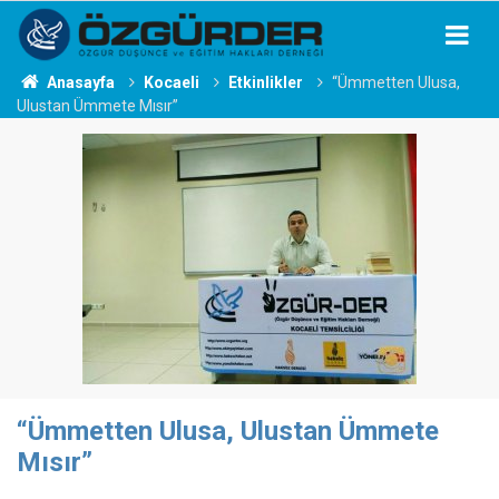
Anasayfa
Kocaeli
Etkinlikler
“Ümmetten Ulusa,
Ulustan Ümmete Mısır”
“Ümmetten Ulusa, Ulustan Ümmete
Mısır”