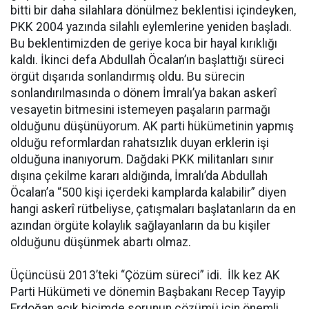
bitti bir daha silahlara dönülmez beklentisi içindeyken,
PKK 2004 yazında silahlı eylemlerine yeniden başladı.
Bu beklentimizden de geriye koca bir hayal kırıklığı
kaldı. İkinci defa Abdullah Öcalan’ın başlattığı süreci
örgüt dışarıda sonlandırmış oldu. Bu sürecin
sonlandırılmasında o dönem İmralı’ya bakan askerî
vesayetin bitmesini istemeyen paşaların parmağı
olduğunu düşünüyorum. AK parti hükümetinin yapmış
olduğu reformlardan rahatsızlık duyan erklerin işi
olduğuna inanıyorum. Dağdaki PKK militanları sınır
dışına çekilme kararı aldığında, İmralı’da Abdullah
Öcalan’a “500 kişi içerdeki kamplarda kalabilir” diyen
hangi askerî rütbeliyse, çatışmaları başlatanların da en
azından örgüte kolaylık sağlayanların da bu kişiler
olduğunu düşünmek abartı olmaz.
Üçüncüsü 2013’teki “Çözüm süreci” idi. İlk kez AK
Parti Hükümeti ve dönemin Başbakanı Recep Tayyip
Erdoğan açık biçimde sorunun çözümü için önemli