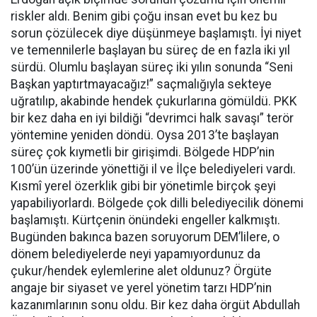
riskler aldı. Benim gibi çoğu insan evet bu kez bu
sorun çözülecek diye düşünmeye başlamıştı. İyi niyet
ve temennilerle başlayan bu süreç de en fazla iki yıl
sürdü. Olumlu başlayan süreç iki yılın sonunda “Seni
Başkan yaptırtmayacağız!” saçmalığıyla sekteye
uğratılıp, akabinde hendek çukurlarına gömüldü. PKK
bir kez daha en iyi bildiği “devrimci halk savaşı” terör
yöntemine yeniden döndü. Oysa 2013’te başlayan
süreç çok kıymetli bir girişimdi. Bölgede HDP’nin
100’ün üzerinde yönettiği il ve İlçe belediyeleri vardı.
Kısmî yerel özerklik gibi bir yönetimle birçok şeyi
yapabiliyorlardı. Bölgede çok dilli belediyecilik dönemi
başlamıştı. Kürtçenin önündeki engeller kalkmıştı.
Bugünden bakınca bazen soruyorum DEM’lilere, o
dönem belediyelerde neyi yapamıyordunuz da
çukur/hendek eylemlerine alet oldunuz? Örgüte
angaje bir siyaset ve yerel yönetim tarzı HDP’nin
kazanımlarının sonu oldu. Bir kez daha örgüt Abdullah