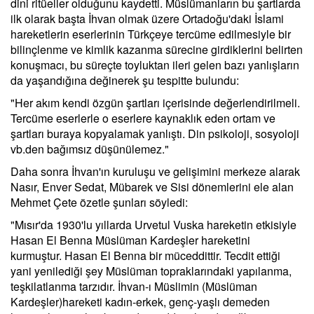
dini ritüeller olduğunu kaydetti. Müslümanların bu şartlarda
ilk olarak başta İhvan olmak üzere Ortadoğu'daki İslami
hareketlerin eserlerinin Türkçeye tercüme edilmesiyle bir
bilinçlenme ve kimlik kazanma sürecine girdiklerini belirten
konuşmacı, bu süreçte toyluktan ileri gelen bazı yanlışların
da yaşandığına değinerek şu tespitte bulundu:
"Her akım kendi özgün şartları içerisinde değerlendirilmeli.
Tercüme eserlerle o eserlere kaynaklık eden ortam ve
şartları buraya kopyalamak yanlıştı. Din psikoloji, sosyoloji
vb.den bağımsız düşünülemez."
Daha sonra İhvan'ın kuruluşu ve gelişimini merkeze alarak
Nasır, Enver Sedat, Mübarek ve Sisi dönemlerini ele alan
Mehmet Çete özetle şunları söyledi:
"Mısır'da 1930'lu yıllarda Urvetul Vuska hareketin etkisiyle
Hasan El Benna Müslüman Kardeşler hareketini
kurmuştur. Hasan El Benna bir müceddittir. Tecdit ettiği
yani yenilediği şey Müslüman topraklarındaki yapılanma,
teşkilatlanma tarzıdır. İhvan-ı Müslimin (Müslüman
Kardeşler)hareketi kadın-erkek, genç-yaşlı demeden