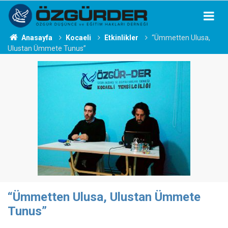
Anasayfa
Kocaeli
Etkinlikler
“Ümmetten Ulusa,
Ulustan Ümmete Tunus”
“Ümmetten Ulusa, Ulustan Ümmete
Tunus”