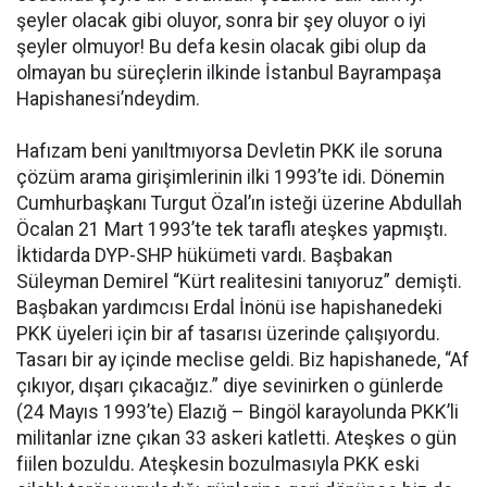
şeyler olacak gibi oluyor, sonra bir şey oluyor o iyi
şeyler olmuyor! Bu defa kesin olacak gibi olup da
olmayan bu süreçlerin ilkinde İstanbul Bayrampaşa
Hapishanesi’ndeydim.
Hafızam beni yanıltmıyorsa Devletin PKK ile soruna
çözüm arama girişimlerinin ilki 1993’te idi. Dönemin
Cumhurbaşkanı Turgut Özal’ın isteği üzerine Abdullah
Öcalan 21 Mart 1993’te tek taraflı ateşkes yapmıştı.
İktidarda DYP-SHP hükümeti vardı. Başbakan
Süleyman Demirel “Kürt realitesini tanıyoruz” demişti.
Başbakan yardımcısı Erdal İnönü ise hapishanedeki
PKK üyeleri için bir af tasarısı üzerinde çalışıyordu.
Tasarı bir ay içinde meclise geldi. Biz hapishanede, “Af
çıkıyor, dışarı çıkacağız.” diye sevinirken o günlerde
(24 Mayıs 1993’te) Elazığ – Bingöl karayolunda PKK’li
militanlar izne çıkan 33 askeri katletti. Ateşkes o gün
fiilen bozuldu. Ateşkesin bozulmasıyla PKK eski