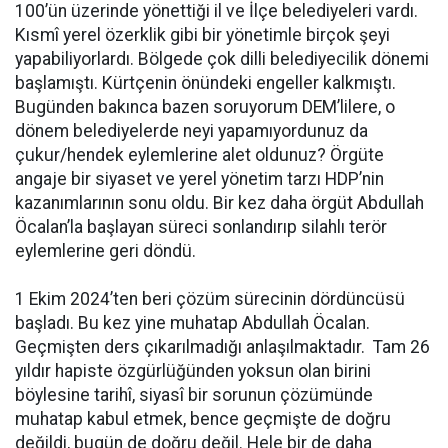
100’ün üzerinde yönettiği il ve İlçe belediyeleri vardı.
Kısmî yerel özerklik gibi bir yönetimle birçok şeyi
yapabiliyorlardı. Bölgede çok dilli belediyecilik dönemi
başlamıştı. Kürtçenin önündeki engeller kalkmıştı.
Bugünden bakınca bazen soruyorum DEM’lilere, o
dönem belediyelerde neyi yapamıyordunuz da
çukur/hendek eylemlerine alet oldunuz? Örgüte
angaje bir siyaset ve yerel yönetim tarzı HDP’nin
kazanımlarının sonu oldu. Bir kez daha örgüt Abdullah
Öcalan’la başlayan süreci sonlandırıp silahlı terör
eylemlerine geri döndü.
1 Ekim 2024’ten beri çözüm sürecinin dördüncüsü
başladı. Bu kez yine muhatap Abdullah Öcalan.
Geçmişten ders çıkarılmadığı anlaşılmaktadır. Tam 26
yıldır hapiste özgürlüğünden yoksun olan birini
böylesine tarihî, siyasî bir sorunun çözümünde
muhatap kabul etmek, bence geçmişte de doğru
değildi, bugün de doğru değil. Hele bir de daha