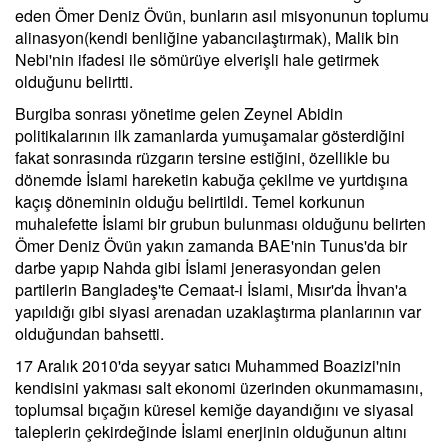
eden Ömer Deniz Övün, bunların asıl misyonunun toplumu
alinasyon(kendi benliğine yabancılaştırmak), Malik bin
Nebi'nin ifadesi ile sömürüye elverişli hale getirmek
olduğunu belirtti.
Burgiba sonrası yönetime gelen Zeynel Abidin
politikalarının ilk zamanlarda yumuşamalar gösterdiğini
fakat sonrasında rüzgarın tersine estiğini, özellikle bu
dönemde İslami hareketin kabuğa çekilme ve yurtdışına
kaçış döneminin olduğu belirtildi. Temel korkunun
muhalefette İslami bir grubun bulunması olduğunu belirten
Ömer Deniz Övün yakın zamanda BAE'nin Tunus'da bir
darbe yapıp Nahda gibi İslami jenerasyondan gelen
partilerin Bangladeş'te Cemaat-i İslami, Mısır'da İhvan'a
yapıldığı gibi siyasi arenadan uzaklaştırma planlarının var
olduğundan bahsetti.
17 Aralık 2010'da seyyar satıcı Muhammed Boazizi'nin
kendisini yakması salt ekonomi üzerinden okunmamasını,
toplumsal bıçağın küresel kemiğe dayandığını ve siyasal
taleplerin çekirdeğinde İslami enerjinin olduğunun altını