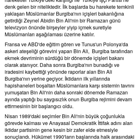
denk gelen bir niteliktedir. İlk başlarda bu harekete temkinli
yaklaşan Müslümanlar Burgiba'nın içişleri bakanlığına
getirdiği Zeynel Abidin Bin Ali'nin bir Ramazan günü
televizyon önünde birşeyler yiyip içmek suretiyle
Müslümanları aşağılaması üzerine katılır.
Fransa ve ABD'de eğitim gören ve Tunus'un Polonya'da
askeri ateşeliği görevini yapan Bin Ali, Burgiba tarafından
ekmek devriminin sürdüğü bir dönemde içişleri bakanı
olarak atanıyor. Daha sonra Burgiba'nın bunadığı ve
iradesini kaybettiği yönünde raporlar alan Bin Ali
Burgiba'nın yerine geçiyor. İktidarın ilk yıllarında
hapishaneleri boşaltan Müslümanlara karşı sistemin tavrını
yumuşatan Bin Ali'nin daha sonraki dönemde Ramazan
ayında yaptığı bu saygısızlık onun Burgiba rejimini devam
ettirmesinin bir başlangıcı oldu.
Nisan 1989'daki seçimler Bin Ali'nin büyük çoğunlukla
görevde kalması ve Anayasal Demokratik İttifak adını alan
iktidar partisinin gene kesin bir zafer elde etmesiyle
sonuçlandı. Hükümet 1990'ların başlarında halk arasındaki