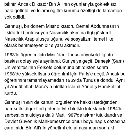
bilinir. Ancak Diktatör Bin Ali'nin oyunlarıyla çok etkisiz
hale getirildi ve İslâmî eğitim kurumu özelliği de tamamen
yok edildi.
Gannuşi, bir dönem Mısır diktatörü Cemal Abdunnasır'ın
fikirlerini benimseyen Nasırcılık akımına ilgi gösterdi.
Nasırcılık Arap ulusçuluğunu ve sosyalizmi temel ilke
olarak benimseyen bir siyasi akımdır.
1963'te öğrenim için Mısır'dan Tunus büyükelçiliğinin
baskısı dolayısıyla ayrılarak Suriye'ye geçti. Dımeşk (Şam)
Üniversitesi'nin Felsefe bölümünü bitirdikten sonra
1968'de yüksek lisans öğrenimi için Paris'e geçti. Ancak bu
öğrenimini tamamlayamadan 1969'da Tunus'a döndü. Aynı
yıl Abdülfettah Moro'yla birlikte İslâmi Yöneliş Hareketi'ni
kurdu.
Gannuşi 1981'de kanuni örgütlenme hakkı istediğinden
hareketin diğer ileri gelenleriyle birlikte tutuklandı. 1984'te
serbest bırakıldıysa da 9 Mart 1987'de tekrar tutuklandı ve
Devlet Güvenlik Mahkemesi'nce ömür boyu hapis cezasına
çarptırıldı. Bin Ali'nin yönetimi ele almasından sonraki