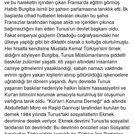
ve bu hareketin içinden çıkan Fransa'da eğitim görmüş
Habib Burgiba isimli bir şahsın parlamasına tanıklık etti. İlk
başlarda cihad hutbeleri fetvaları okutan bu şahıs
Fransızlar tarafından hapse atıldı ve içeriden çıkınca
bağımsızlığını ilan eden Tunus'un devlet başkanı oldu.
Fakat emperyal güçlerin Ortadoğu coğrafyasındaki her
ülkeye yaptığı gibi bir diktatör olarak o koltuğa oturtulmuştu.
Her fırsatta kendisine Mustafa Kemal Türkiye'sini örnek
aldığını söyleyen Burgiba, Tunus Müslümanlarına şiddetli
baskılar zulümler yaşattı. 65 yaşın altındaki insanların
camiye gitmelerini yasaklandığı, sabah namazı vaktinde
evinin ışığını yakan kişilerin alınıp götürüldüğü işkencelere
uğratıldığı bir dönem yaşandı. Aynı devrede Tunus
yaşanan baskılar nedeniyle halkın İslami hassasiyetini ve
Kur'an bilincini korumak amacıyla kurulmuş bir oluşumun
varlığına tanık oldu. "Kur'an'ı Koruma Derneği" adı altında
Abdulfettah Moro ve Raşid Gannuşi tarafından kurulan bu
dernek 1984 yılında Tunus'taki sosyalistlerin Ekmek
devrimine destek veriyor. Ekmek devrimi Tunus'ta sosyalist
tandanslı bir devrimdir. Bu devrimin öncülleri olan Sosyalist
hareketler Türkiye'deki karşılığı ile 'Türkiye İşçi Partisi'ne