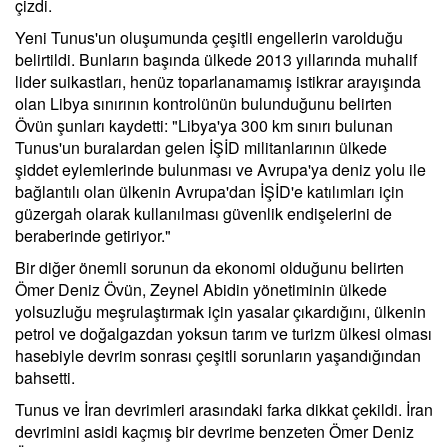
çizdi.
Yeni Tunus'un oluşumunda çeşitli engellerin varolduğu
belirtildi. Bunların başında ülkede 2013 yıllarında muhalif
lider suikastları, henüz toparlanamamış istikrar arayışında
olan Libya sınırının kontrolünün bulunduğunu belirten
Övün şunları kaydetti: "Libya'ya 300 km sınırı bulunan
Tunus'un buralardan gelen İŞİD militanlarının ülkede
şiddet eylemlerinde bulunması ve Avrupa'ya deniz yolu ile
bağlantılı olan ülkenin Avrupa'dan İŞİD'e katılımları için
güzergah olarak kullanılması güvenlik endişelerini de
beraberinde getiriyor."
Bir diğer önemli sorunun da ekonomi olduğunu belirten
Ömer Deniz Övün, Zeynel Abidin yönetiminin ülkede
yolsuzluğu meşrulaştırmak için yasalar çıkardığını, ülkenin
petrol ve doğalgazdan yoksun tarım ve turizm ülkesi olması
hasebiyle devrim sonrası çeşitli sorunların yaşandığından
bahsetti.
Tunus ve İran devrimleri arasındaki farka dikkat çekildi. İran
devrimini asidi kaçmış bir devrime benzeten Ömer Deniz