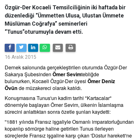
Özgür-Der Kocaeli Temsilciliğinin iki haftada bir
düzenlediği “Ümmetten Ulusa, Ulustan Ümmete
Müslüman Coğrafya” seminerleri
“Tunus”oturumuyla devam etti.
16 Aralık 2015
Dernek salonunda gerçekleştirilen oturumda Özgür-Der
Sakarya Şubesinden
Ömer Sevim
tebliğde
bulunurken, Kocaeli Özgür-Der üyesi
Ömer Deniz
Övün
de müzakereci olarak katıldı.
Konuşmasına Tunus'un kadim tarihi "Kartacalar"
dönemiyle başlayan Ömer Sevim, ülkenin İslamlaşma
sürecini anlattıktan sonra özetle şunları kaydetti:
''1881 yılında Fransız işgaliyle Osmanlı imparatorluğundan
koparılıp sömürge haline getirilen Tunus ilerleyen
süreçlerde Fransız işgaline karşı çıkan 'Düstur hareketi'ne