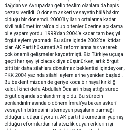
dağdan ve Avrupa’dan gelip teslim olanlara da hapis
cezası verildi. O dönem askeri vesayetin hâlâ hâkim
olduğu bir dönemdi. 2000’li yılların ortalarına kadar
sivil hükümet İmralı’da olup bitenler üzerine açıklama
bile yapamıyordu. 1999’dan 2004’e kadar tam beş yıl
örgüt eylem yapmadı. Bu süre içinde 2002’de iktidar
olan AK Parti hükümeti AB reformlarına hız vererek
çok önemli gelişmeler kaydetmişti. Biz Türkiye uçuşa
geçti her şey iyi olacak diye düşünürken, artık örgüt
bitti bir daha silahlara dönülmez beklentisi içindeyken,
PKK 2004 yazında silahlı eylemlerine yeniden başladı.
Bu beklentimizden de geriye koca bir hayal kırıklığı
kaldı. İkinci defa Abdullah Öcalan’ın başlattığı süreci
örgüt dışarıda sonlandırmış oldu. Bu sürecin
sonlandırılmasında o dönem İmralı’ya bakan askerî
vesayetin bitmesini istemeyen paşaların parmağı
olduğunu düşünüyorum. AK parti hükümetinin yapmış
olduğu reformlardan rahatsızlık duyan erklerin işi