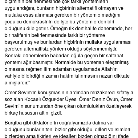
biçiminin belirlenmesinde çok farklı yöntemlerin
uygulandığını, bunların hiçbirinin alternatifi olmayan ve
mutlaka esas alınması gereken bir yöntem olmadığını
çoğulcu demokrasinin de işte bu yöntemlerden biri
olduğunu dile getirir. Örneğin ilk dört halife döneminde, her
bir halifenin belirlenmesinde farklı bir yönteme
başvurulmuş ve bunlardan hiçbirinin mutlaka uygulanması
gereken alternatifsiz yöntem olduğu söylenmemiştir.
Sonraki dönemlerde babadan oğula geçen bir saltanat
yöntemi ağır basmıştır. Normalde bu yöntemin eleştirilmiş
olmasına rağmen ilim adamları uygulamada Allah'ın
vahiyle bildirdiği nizamın hakim kılınmasını nazarı dikkate
almışlardır.''
Ömer Sevim'in konuşmasının ardından müzakereci sıfatıyla
söz alan Kocaeli Özgür-der Üyesi Ömer Deniz Övün, Ömer
Sevim'in sunumundan öne çıkan olumlulukları özetleyerek
birkaç hususun altını çizdi.
Burgiba gibi diktatörlerin coğrafyamızda daima var
olduğunu bunların teni bizler gibi olduğu, dilleri ve isimleri
bizlerden ama fikirleri ve idealleri bizden olmadığını ifade