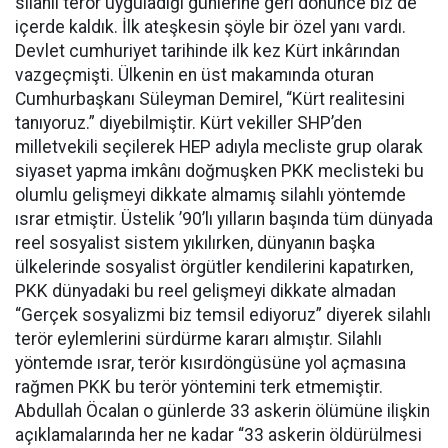
silahlı terör uyguladığı günlerine geri dönünce biz de
içerde kaldık. İlk ateşkesin şöyle bir özel yanı vardı.
Devlet cumhuriyet tarihinde ilk kez Kürt inkârından
vazgeçmişti. Ülkenin en üst makamında oturan
Cumhurbaşkanı Süleyman Demirel, “Kürt realitesini
tanıyoruz.” diyebilmiştir. Kürt vekiller SHP’den
milletvekili seçilerek HEP adıyla mecliste grup olarak
siyaset yapma imkânı doğmuşken PKK meclisteki bu
olumlu gelişmeyi dikkate almamış silahlı yöntemde
ısrar etmiştir. Üstelik ’90’lı yılların başında tüm dünyada
reel sosyalist sistem yıkılırken, dünyanın başka
ülkelerinde sosyalist örgütler kendilerini kapatırken,
PKK dünyadaki bu reel gelişmeyi dikkate almadan
“Gerçek sosyalizmi biz temsil ediyoruz” diyerek silahlı
terör eylemlerini sürdürme kararı almıştır. Silahlı
yöntemde ısrar, terör kısırdöngüsüne yol açmasına
rağmen PKK bu terör yöntemini terk etmemiştir.
Abdullah Öcalan o günlerde 33 askerin ölümüne ilişkin
açıklamalarında her ne kadar “33 askerin öldürülmesi