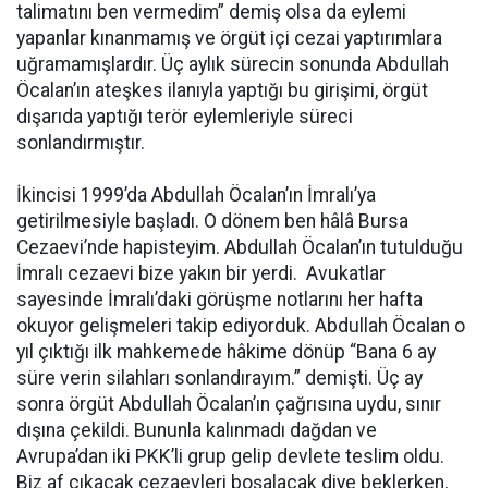
talimatını ben vermedim” demiş olsa da eylemi
yapanlar kınanmamış ve örgüt içi cezai yaptırımlara
uğramamışlardır. Üç aylık sürecin sonunda Abdullah
Öcalan’ın ateşkes ilanıyla yaptığı bu girişimi, örgüt
dışarıda yaptığı terör eylemleriyle süreci
sonlandırmıştır.
İkincisi 1999’da Abdullah Öcalan’ın İmralı’ya
getirilmesiyle başladı. O dönem ben hâlâ Bursa
Cezaevi’nde hapisteyim. Abdullah Öcalan’ın tutulduğu
İmralı cezaevi bize yakın bir yerdi. Avukatlar
sayesinde İmralı’daki görüşme notlarını her hafta
okuyor gelişmeleri takip ediyorduk. Abdullah Öcalan o
yıl çıktığı ilk mahkemede hâkime dönüp “Bana 6 ay
süre verin silahları sonlandırayım.” demişti. Üç ay
sonra örgüt Abdullah Öcalan’ın çağrısına uydu, sınır
dışına çekildi. Bununla kalınmadı dağdan ve
Avrupa’dan iki PKK’li grup gelip devlete teslim oldu.
Biz af çıkacak cezaevleri boşalacak diye beklerken,