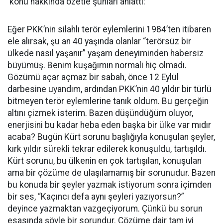
konu hakkında özetle şunları anlattı:
Eğer PKK’nin silahlı terör eylemlerini 1984’ten itibaren
ele alırsak, şu an 40 yaşında olanlar “terörsüz bir
ülkede nasıl yaşanır” yaşam deneyiminden habersiz
büyümüş. Benim kuşağımın normali hiç olmadı.
Gözümü açar açmaz bir sabah, önce 12 Eylül
darbesine uyandım, ardından PKK’nin 40 yıldır bir türlü
bitmeyen terör eylemlerine tanık oldum. Bu gerçeğin
altını çizmek isterim. Bazen düşündüğüm oluyor,
enerjisini bu kadar heba eden başka bir ülke var mıdır
acaba? Bugün Kürt sorunu başlığıyla konuşulan şeyler,
kırk yıldır sürekli tekrar edilerek konuşuldu, tartışıldı.
Kürt sorunu, bu ülkenin en çok tartışılan, konuşulan
ama bir çözüme de ulaşılamamış bir sorunudur. Bazen
bu konuda bir şeyler yazmak istiyorum sonra içimden
bir ses, “Kaçıncı defa aynı şeyleri yazıyorsun?”
deyince yazmaktan vazgeçiyorum. Çünkü bu sorun
esasında şöyle bir sorundur. Çözüme dair tam iyi