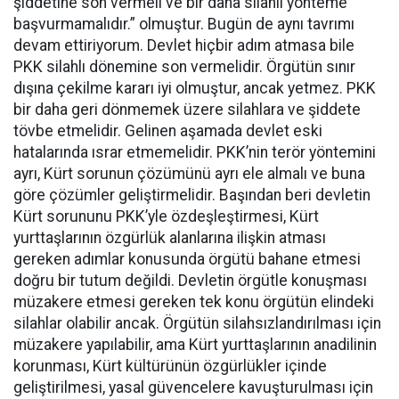
şiddetine son vermeli ve bir daha silahlı yönteme
başvurmamalıdır.” olmuştur. Bugün de aynı tavrımı
devam ettiriyorum. Devlet hiçbir adım atmasa bile
PKK silahlı dönemine son vermelidir. Örgütün sınır
dışına çekilme kararı iyi olmuştur, ancak yetmez. PKK
bir daha geri dönmemek üzere silahlara ve şiddete
tövbe etmelidir. Gelinen aşamada devlet eski
hatalarında ısrar etmemelidir. PKK’nin terör yöntemini
ayrı, Kürt sorunun çözümünü ayrı ele almalı ve buna
göre çözümler geliştirmelidir. Başından beri devletin
Kürt sorununu PKK’yle özdeşleştirmesi, Kürt
yurttaşlarının özgürlük alanlarına ilişkin atması
gereken adımlar konusunda örgütü bahane etmesi
doğru bir tutum değildi. Devletin örgütle konuşması
müzakere etmesi gereken tek konu örgütün elindeki
silahlar olabilir ancak. Örgütün silahsızlandırılması için
müzakere yapılabilir, ama Kürt yurttaşlarının anadilinin
korunması, Kürt kültürünün özgürlükler içinde
geliştirilmesi, yasal güvencelere kavuşturulması için