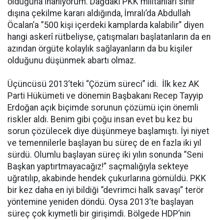
olduğuna inanıyorum. Dağdaki PKK militanları sınır
dışına çekilme kararı aldığında, İmralı’da Abdullah
Öcalan’a “500 kişi içerdeki kamplarda kalabilir” diyen
hangi askerî rütbeliyse, çatışmaları başlatanların da en
azından örgüte kolaylık sağlayanların da bu kişiler
olduğunu düşünmek abartı olmaz.
Üçüncüsü 2013’teki “Çözüm süreci” idi. İlk kez AK
Parti Hükümeti ve dönemin Başbakanı Recep Tayyip
Erdoğan açık biçimde sorunun çözümü için önemli
riskler aldı. Benim gibi çoğu insan evet bu kez bu
sorun çözülecek diye düşünmeye başlamıştı. İyi niyet
ve temennilerle başlayan bu süreç de en fazla iki yıl
sürdü. Olumlu başlayan süreç iki yılın sonunda “Seni
Başkan yaptırtmayacağız!” saçmalığıyla sekteye
uğratılıp, akabinde hendek çukurlarına gömüldü. PKK
bir kez daha en iyi bildiği “devrimci halk savaşı” terör
yöntemine yeniden döndü. Oysa 2013’te başlayan
süreç çok kıymetli bir girişimdi. Bölgede HDP’nin