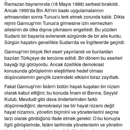
Ramazan bayramında (18 Mayıs 1988) serbest bırakıldı.
Ancak 1990'da Bin Ali'nin baskı uygulamalarının
artmasından sonra Tunus'u terk etmek zorunda kaldı. Dikta
rejimi Gannuşi'nin Tunus'a girmesine izin vermezken
ailesinin de ülke dışına çıkmasını engelledi. Bu yüzden
Sudanlı bir bayanla evlenerek sürgünde de bir aile kurdu.
Sürgün hayatını genellikle Sudan'da ve İngiltere'de geçirdi.
Gannuşi'nin birçok fikri eseri yayınlandı ve bunlardan
bazıları Türkçeye de tercüme edildi. Bir dönem bu eserleri
bayağı ilgi görüyordu. Ancak özellikle demokrasi
konusunda görüşlerinin eleştirilere hedef olması
düşüncelerinin gençlik üzerindeki etkisini biraz zayıflattı.
Fakat Gannuşi'nin İslâm'ı bütün hayatı kuşatan bir nizam
olarak kabul ettiğini; bu konuda İmam el-Benna, Seyyid
Kutub, Mevdudi gibi dava önderlerinden farklı
düşünmediğini; demokrasiyi ise bir hayat nizamı değil
hayat nizamını, yönetim biçimini ve yönetenlerini seçme
tarzı olarak gördüğünü ifade etmek gerekir. O bu konuyla
ilgili görüşlerinde, İslâm tarihinde yönetenlerin ve yönetim