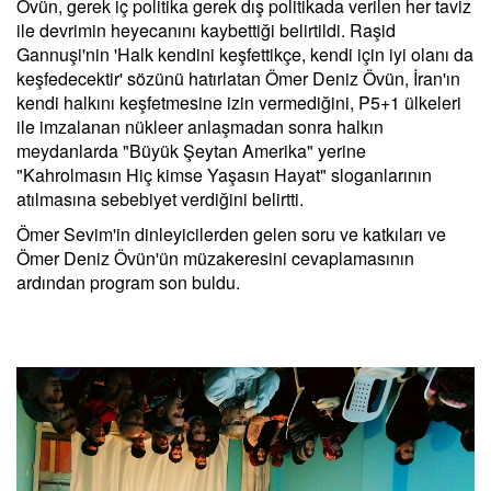
Övün, gerek iç politika gerek dış politikada verilen her taviz
ile devrimin heyecanını kaybettiği belirtildi. Raşid
Gannuşi'nin 'Halk kendini keşfettikçe, kendi için iyi olanı da
keşfedecektir' sözünü hatırlatan Ömer Deniz Övün, İran'ın
kendi halkını keşfetmesine izin vermediğini, P5+1 ülkeleri
ile imzalanan nükleer anlaşmadan sonra halkın
meydanlarda "Büyük Şeytan Amerika" yerine
"Kahrolmasın Hiç kimse Yaşasın Hayat" sloganlarının
atılmasına sebebiyet verdiğini belirtti.
Ömer Sevim'in dinleyicilerden gelen soru ve katkıları ve
Ömer Deniz Övün'ün müzakeresini cevaplamasının
ardından program son buldu.