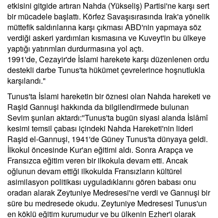
etkisini gitgide artıran Nahda (Yükseliş) Partisi'ne karşı sert
bir mücadele başlattı. Körfez Savaşısırasında Irak'a yönelik
müttefik saldırılarına karşı çıkması ABD'nin yapmaya söz
verdiği askeri yardımları kısmasına ve Kuveyt'in bu ülkeye
yaptığı yatırımları durdurmasına yol açtı.
1991'de, Cezayir'de İslami harekete karşı düzenlenen ordu
destekli darbe Tunus'ta hükümet çevrelerince hoşnutlukla
karşılandı."
Tunus'ta İslami hareketin bir öznesi olan Nahda hareketi ve
Raşid Gannuşi hakkında da bilgilendirmede bulunan
Sevim şunları aktardı:''Tunus'ta bugün siyasi alanda İslâmî
kesimi temsil çabası içindeki Nahda Hareketi'nin lideri
Raşid el-Gannuşi, 1941'de Güney Tunus'ta dünyaya geldi.
İlkokul öncesinde Kur'an eğitimi aldı. Sonra Arapça ve
Fransızca eğitim veren bir ilkokula devam etti. Ancak
oğlunun devam ettiği ilkokulda Fransızların kültürel
asimilasyon politikası uyguladıklarını gören babası onu
oradan alarak Zeytuniye Medresesi'ne verdi ve Gannuşi bir
süre bu medresede okudu. Zeytuniye Medresesi Tunus'un
en köklü eğitim kurumudur ve bu ülkenin Ezher'i olarak