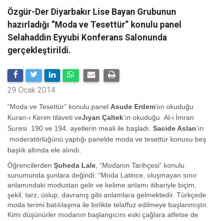
Özgür-Der Diyarbakır Lise Bayan Grubunun
hazırladığı “Moda ve Tesettür” konulu panel
Selahaddin Eyyubi Konferans Salonunda
gerçekleştirildi.
29 Ocak 2014
“Moda ve Tesettür” konulu panel
Asude Erdem
’iın okuduğu
Kuran-ı Kerim tilaveti ve
Jıyan Çaltek
’ın okuduğu Al-i İmran
Suresi 190 ve 194. ayetlerin meali ile başladı.
Sacide Aslan
’ın
moderatörlüğünü yaptığı panelde moda ve tesettür konusu beş
başlık altında ele alındı.
Öğrencilerden
Şuheda Lale
, “Modanın Tarihçesi” konulu
sunumunda şunlara değindi: “Moda Latince, oluşmayan sınır
anlamındaki modustan gelir ve kelime anlamı itibariyle biçim,
şekil, tarz, üslup, davranış gibi anlamlara gelmektedir. Türkçede
moda terimi batılılaşma ile birlikte telaffuz edilmeye başlanmıştır.
Kimi düşünürler modanın başlangıcını eski çağlara atfetse de