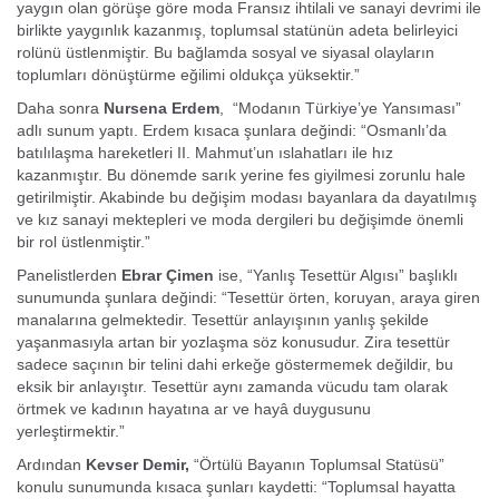
yaygın olan görüşe göre moda Fransız ihtilali ve sanayi devrimi ile
birlikte yaygınlık kazanmış, toplumsal statünün adeta belirleyici
rolünü üstlenmiştir. Bu bağlamda sosyal ve siyasal olayların
toplumları dönüştürme eğilimi oldukça yüksektir.”
Daha sonra
Nursena Erdem
, “Modanın Türkiye’ye Yansıması”
adlı sunum yaptı. Erdem kısaca şunlara değindi: “Osmanlı’da
batılılaşma hareketleri II. Mahmut’un ıslahatları ile hız
kazanmıştır. Bu dönemde sarık yerine fes giyilmesi zorunlu hale
getirilmiştir. Akabinde bu değişim modası bayanlara da dayatılmış
ve kız sanayi mektepleri ve moda dergileri bu değişimde önemli
bir rol üstlenmiştir.”
Panelistlerden
Ebrar Çimen
ise, “Yanlış Tesettür Algısı” başlıklı
sunumunda şunlara değindi: “Tesettür örten, koruyan, araya giren
manalarına gelmektedir. Tesettür anlayışının yanlış şekilde
yaşanmasıyla artan bir yozlaşma söz konusudur. Zira tesettür
sadece saçının bir telini dahi erkeğe göstermemek değildir, bu
eksik bir anlayıştır. Tesettür aynı zamanda vücudu tam olarak
örtmek ve kadının hayatına ar ve hayâ duygusunu
yerleştirmektir.”
Ardından
Kevser Demir,
“Örtülü Bayanın Toplumsal Statüsü”
konulu sunumunda kısaca şunları kaydetti: “Toplumsal hayatta