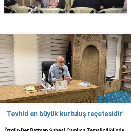
"Tevhid en büyük kurtuluş reçetesidir"
Özgür-Der Batman Şubesi Çamlıca Temsilciliği’nde