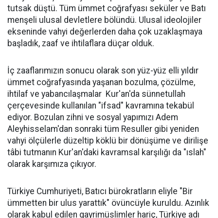
tutsak düştü. Tüm ümmet coğrafyası seküler ve Batı
menşeli ulusal devletlere bölündü. Ulusal ideolojiler
ekseninde vahyi değerlerden daha çok uzaklaşmaya
başladık, zaaf ve ihtilaflara düçar olduk.
İç zaaflarımızın sonucu olarak son yüz-yüz elli yıldır
ümmet coğrafyasında yaşanan bozulma, çözülme,
ihtilaf ve yabancılaşmalar Kur'an'da sünnetullah
çerçevesinde kullanılan "ifsad" kavramına tekabül
ediyor. Bozulan zihni ve sosyal yapımızı Adem
Aleyhisselam'dan sonraki tüm Resuller gibi yeniden
vahyi ölçülerle düzeltip köklü bir dönüşüme ve dirilişe
tâbi tutmanın Kur'an'daki kavramsal karşılığı da "ıslah"
olarak karşımıza çıkıyor.
Türkiye Cumhuriyeti, Batıcı bürokratların eliyle "Bir
ümmetten bir ulus yarattık" övüncüyle kuruldu. Azınlık
olarak kabul edilen gayrimüslimler hariç, Türkiye adı