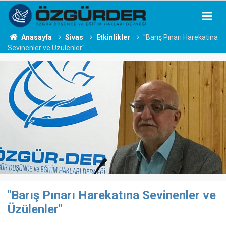
Anasayfa
Sivas
Etkinlikler
''Barış Pınarı Harekatına
Sevinenler ve Üzülenler''
''Barış Pınarı Harekatına Sevinenler ve
Üzülenler''