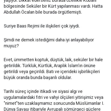
yaşıyor. Dikkat ederseniz burada özellikle Kobani
bölgesinde Seküler bir Kürt yapılanması vardı. Hatta
Abdullah Öcalan bile burada örgütlemişti.
Suriye Baas Rejimi ile ilişkileri çok iyiydi.
Şimdi ne demek istediğimi daha iyi anlayabiliyor
muyuz?
Evet, ümmetten koptuk, düştük, laik, seküler bir hale
getirildik. Türklük, Kürtlük, Araplık İslam'ın önüne
getirildi veya geçirildi. Batı ve içerideki işbirlikçileri
büyük oranda bunda başarılı oldular.
Tarihi süreç içinde itikadi ve siyasi algı ve
uygulamalardaki fıtri ve vahyi ölçüleri yitirişimiz veya
"nimet"ten uzaklaşmamız sonucunda Müslümanlar I.
Dünya Savaşı itibariyle Avrupalı sömürgeci güçlere