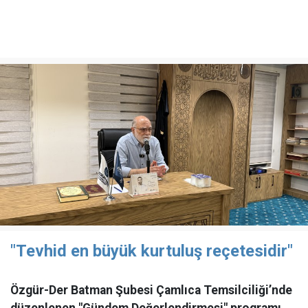
"Tevhid en büyük kurtuluş reçetesidir"
Özgür-Der Batman Şubesi Çamlıca Temsilciliği’nde