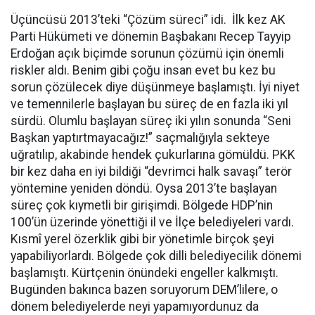
Üçüncüsü 2013’teki “Çözüm süreci” idi. İlk kez AK
Parti Hükümeti ve dönemin Başbakanı Recep Tayyip
Erdoğan açık biçimde sorunun çözümü için önemli
riskler aldı. Benim gibi çoğu insan evet bu kez bu
sorun çözülecek diye düşünmeye başlamıştı. İyi niyet
ve temennilerle başlayan bu süreç de en fazla iki yıl
sürdü. Olumlu başlayan süreç iki yılın sonunda “Seni
Başkan yaptırtmayacağız!” saçmalığıyla sekteye
uğratılıp, akabinde hendek çukurlarına gömüldü. PKK
bir kez daha en iyi bildiği “devrimci halk savaşı” terör
yöntemine yeniden döndü. Oysa 2013’te başlayan
süreç çok kıymetli bir girişimdi. Bölgede HDP’nin
100’ün üzerinde yönettiği il ve İlçe belediyeleri vardı.
Kısmî yerel özerklik gibi bir yönetimle birçok şeyi
yapabiliyorlardı. Bölgede çok dilli belediyecilik dönemi
başlamıştı. Kürtçenin önündeki engeller kalkmıştı.
Bugünden bakınca bazen soruyorum DEM’lilere, o
dönem belediyelerde neyi yapamıyordunuz da