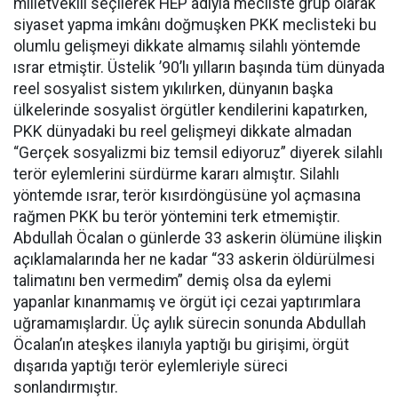
milletvekili seçilerek HEP adıyla mecliste grup olarak
siyaset yapma imkânı doğmuşken PKK meclisteki bu
olumlu gelişmeyi dikkate almamış silahlı yöntemde
ısrar etmiştir. Üstelik ’90’lı yılların başında tüm dünyada
reel sosyalist sistem yıkılırken, dünyanın başka
ülkelerinde sosyalist örgütler kendilerini kapatırken,
PKK dünyadaki bu reel gelişmeyi dikkate almadan
“Gerçek sosyalizmi biz temsil ediyoruz” diyerek silahlı
terör eylemlerini sürdürme kararı almıştır. Silahlı
yöntemde ısrar, terör kısırdöngüsüne yol açmasına
rağmen PKK bu terör yöntemini terk etmemiştir.
Abdullah Öcalan o günlerde 33 askerin ölümüne ilişkin
açıklamalarında her ne kadar “33 askerin öldürülmesi
talimatını ben vermedim” demiş olsa da eylemi
yapanlar kınanmamış ve örgüt içi cezai yaptırımlara
uğramamışlardır. Üç aylık sürecin sonunda Abdullah
Öcalan’ın ateşkes ilanıyla yaptığı bu girişimi, örgüt
dışarıda yaptığı terör eylemleriyle süreci
sonlandırmıştır.