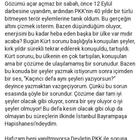
Gözümü açar açmaz bir sabah, önce 12 Eylül
darbesine uyandım, ardından PKK’nin 40 yıldır bir türlü
bitmeyen terör eylemlerine tanık oldum. Bu gerçeğin
altını çizmek isterim. Bazen düşündüğüm oluyor,
enerjisini bu kadar heba eden başka bir ülke var mıdır
acaba? Bugün Kürt sorunu başlığıyla konuşulan şeyler,
kırk yıldır sürekli tekrar edilerek konuşuldu, tartışıldı.
Kürt sorunu, bu ülkenin en çok tartışılan, konuşulan
ama bir çözüme de ulaşılamamış bir sorunudur. Bazen
bu konuda bir şeyler yazmak istiyorum sonra içimden
bir ses, “Kaçıncı defa aynı şeyleri yazıyorsun?”
deyince yazmaktan vazgeçiyorum. Çünkü bu sorun
esasında şöyle bir sorundur. Çözüme dair tam iyi
şeyler olacak gibi oluyor, sonra bir şey oluyor o iyi
şeyler olmuyor! Bu defa kesin olacak gibi olup da
olmayan bu süreçlerin ilkinde İstanbul Bayrampaşa
Hapishanesi’ndeydim.
Hafızam beni yanıltmıyorsa Devletin PKK ile soruna