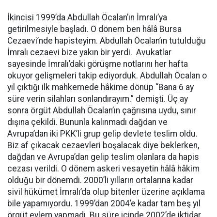
İkincisi 1999’da Abdullah Öcalan’ın İmralı’ya
getirilmesiyle başladı. O dönem ben hâlâ Bursa
Cezaevi’nde hapisteyim. Abdullah Öcalan’ın tutulduğu
İmralı cezaevi bize yakın bir yerdi. Avukatlar
sayesinde İmralı’daki görüşme notlarını her hafta
okuyor gelişmeleri takip ediyorduk. Abdullah Öcalan o
yıl çıktığı ilk mahkemede hâkime dönüp “Bana 6 ay
süre verin silahları sonlandırayım.” demişti. Üç ay
sonra örgüt Abdullah Öcalan’ın çağrısına uydu, sınır
dışına çekildi. Bununla kalınmadı dağdan ve
Avrupa’dan iki PKK’li grup gelip devlete teslim oldu.
Biz af çıkacak cezaevleri boşalacak diye beklerken,
dağdan ve Avrupa’dan gelip teslim olanlara da hapis
cezası verildi. O dönem askeri vesayetin hâlâ hâkim
olduğu bir dönemdi. 2000’li yılların ortalarına kadar
sivil hükümet İmralı’da olup bitenler üzerine açıklama
bile yapamıyordu. 1999’dan 2004’e kadar tam beş yıl
örgüt eylem yapmadı. Bu süre içinde 2002’de iktidar