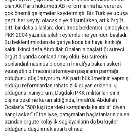
olan AK Parti hükümeti AB reformlarına hız vererek
çok önemli gelişmeler kaydetmişti. Biz Türkiye uçuşa
geçti her şey iyi olacak diye düşünürken, artık örgüt
bitti bir daha silahlara dönülmez beklentisi içindeyken,
PKK 2004 yazında silahlı eylemlerine yeniden başladı.
Bu beklentimizden de geriye koca bir hayal kırıklığı
kaldı. İkinci defa Abdullah Öcalan’ın başlattığı süreci
örgüt dışarıda sonlandırmış oldu. Bu sürecin
sonlandırılmasında o dönem İmralı’ya bakan askerî
vesayetin bitmesini istemeyen paşaların parmağı
olduğunu düşünüyorum. AK parti hükümetinin yapmış
olduğu reformlardan rahatsızlık duyan erklerin işi
olduğuna inanıyorum. Dağdaki PKK militanları sınır
dışına çekilme kararı aldığında, İmralı’da Abdullah
Öcalan’a “500 kişi içerdeki kamplarda kalabilir” diyen
hangi askerî rütbeliyse, çatışmaları başlatanların da en
azından örgüte kolaylık sağlayanların da bu kişiler
olduğunu düşünmek abartı olmaz.