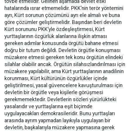
tövbe etmelidir. Gelinen aşamada devlet eski
hatalarında ısrar etmemelidir. PKK’nin terör yöntemini
ayrı, Kürt sorunun çözümünü ayrı ele almalı ve buna
göre çözümler geliştirmelidir. Başından beri devletin
Kürt sorununu PKK’yle özdeşleştirmesi, Kürt
yurttaşlarının özgürlük alanlarına ilişkin atması
gereken adımlar konusunda örgütü bahane etmesi
doğru bir tutum değildi. Devletin örgütle konuşması
müzakere etmesi gereken tek konu örgütün elindeki
silahlar olabilir ancak. Örgütün silahsızlandırılması için
müzakere yapılabilir, ama Kürt yurttaşlarının anadilinin
korunması, Kürt kültürünün özgürlükler içinde
geliştirilmesi, yasal güvencelere kavuşturulması için
devletin bir örgütle veya kişilerle görüşmesi
gerekmemektedir. Devletlerin sözleri yürürlükteki
yasalarıdır ve yurttaşlarına eşit biçimde
uygulayacakları demokrasileridir. Bunu yurttaşları
arasında ayrım yapmadan layıkıyla uygulayan bir
devletin, başkalarıyla müzakere yapmasına gerek