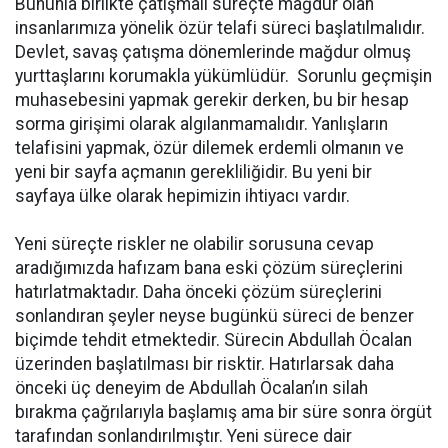
Bununla birlikte çatışmalı süreçte mağdur olan
insanlarımıza yönelik özür telafi süreci başlatılmalıdır.
Devlet, savaş çatışma dönemlerinde mağdur olmuş
yurttaşlarını korumakla yükümlüdür. Sorunlu geçmişin
muhasebesini yapmak gerekir derken, bu bir hesap
sorma girişimi olarak algılanmamalıdır. Yanlışların
telafisini yapmak, özür dilemek erdemli olmanın ve
yeni bir sayfa açmanın gerekliliğidir. Bu yeni bir
sayfaya ülke olarak hepimizin ihtiyacı vardır.
Yeni süreçte riskler ne olabilir sorusuna cevap
aradığımızda hafızam bana eski çözüm süreçlerini
hatırlatmaktadır. Daha önceki çözüm süreçlerini
sonlandıran şeyler neyse bugünkü süreci de benzer
biçimde tehdit etmektedir. Sürecin Abdullah Öcalan
üzerinden başlatılması bir risktir. Hatırlarsak daha
önceki üç deneyim de Abdullah Öcalan’ın silah
bırakma çağrılarıyla başlamış ama bir süre sonra örgüt
tarafından sonlandırılmıştır. Yeni sürece dair