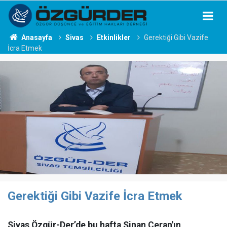
Anasayfa
Sivas
Etkinlikler
Gerektiği Gibi Vazife
İcra Etmek
Gerektiği Gibi Vazife İcra Etmek
Sivas Özgür-Der’de bu hafta Sinan Ceran'ın