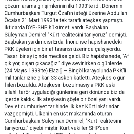
çözüm arama girişimlerinin ilki 1993’te idi. Dönemin
Cumhurbaşkanı Turgut Özal’ın isteği üzerine Abdullah
Öcalan 21 Mart 1993’te tek taraflı ateşkes yapmıştı.
İktidarda DYP-SHP hükümeti vardı. Başbakan
Süleyman Demirel “Kürt realitesini tanıyoruz” demişti.
Başbakan yardımcısı Erdal İnönü ise hapishanedeki
PKK üyeleri için bir af tasarısı üzerinde çalışıyordu.
Tasarı bir ay içinde meclise geldi. Biz hapishanede, “Af
çıkıyor, dışarı çıkacağız.” diye sevinirken o günlerde
(24 Mayıs 1993’te) Elazığ – Bingöl karayolunda PKK’li
militanlar izne çıkan 33 askeri katletti. Ateşkes o gün
fiilen bozuldu. Ateşkesin bozulmasıyla PKK eski
silahlı terör uyguladığı günlerine geri dönünce biz de
içerde kaldık. İlk ateşkesin şöyle bir özel yanı vardı.
Devlet cumhuriyet tarihinde ilk kez Kürt inkârından
vazgeçmişti. Ülkenin en üst makamında oturan
Cumhurbaşkanı Süleyman Demirel, “Kürt realitesini
tanıyoruz.” diyebilmiştir. Kürt vekiller SHP’den