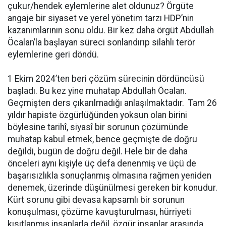
çukur/hendek eylemlerine alet oldunuz? Örgüte
angaje bir siyaset ve yerel yönetim tarzı HDP’nin
kazanımlarının sonu oldu. Bir kez daha örgüt Abdullah
Öcalan’la başlayan süreci sonlandırıp silahlı terör
eylemlerine geri döndü.
1 Ekim 2024’ten beri çözüm sürecinin dördüncüsü
başladı. Bu kez yine muhatap Abdullah Öcalan.
Geçmişten ders çıkarılmadığı anlaşılmaktadır. Tam 26
yıldır hapiste özgürlüğünden yoksun olan birini
böylesine tarihî, siyasî bir sorunun çözümünde
muhatap kabul etmek, bence geçmişte de doğru
değildi, bugün de doğru değil. Hele bir de daha
önceleri aynı kişiyle üç defa denenmiş ve üçü de
başarısızlıkla sonuçlanmış olmasına rağmen yeniden
denemek, üzerinde düşünülmesi gereken bir konudur.
Kürt sorunu gibi devasa kapsamlı bir sorunun
konuşulması, çözüme kavuşturulması, hürriyeti
kısıtlanmış insanlarla değil, özgür insanlar arasında