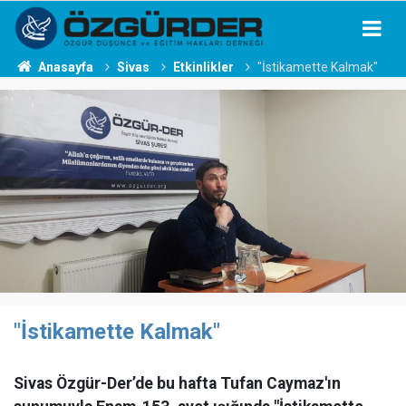
Anasayfa
Sivas
Etkinlikler
"İstikamette Kalmak"
"İstikamette Kalmak"
Sivas Özgür-Der’de bu hafta Tufan Caymaz'ın