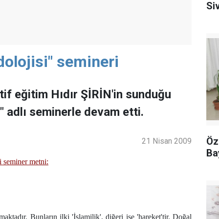
Siv
olojisi" semineri
tif eğitim Hıdır ŞİRİN'in sunduğu
" adlı seminerle devam etti.
Öz
21 Nisan 2009
Ba
ği seminer metni:
tadır. Bunların ilki 'İslamilik', diğeri ise 'hareket'tir. Doğal