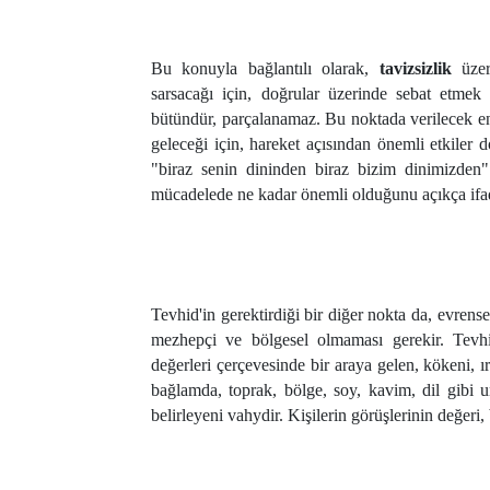
Bu konuyla bağlantılı olarak,
tavizsizlik
üzeri
sarsacağı için, doğrular üzerinde sebat etme
bütündür, parçalanamaz. Bu noktada verilecek 
geleceği için, hareket açısından önemli etkiler
"biraz senin dininden biraz bizim dinimizden" t
mücadelede ne kadar önemli olduğunu açıkça ifad
Tevhid'in gerektirdiği bir diğer nokta da, evrensel
mezhepçi ve bölgesel olmaması gerekir. Tevhid,
değerleri çerçevesinde bir araya gelen, kökeni, ı
bağlamda, toprak, bölge, soy, kavim, dil gibi uns
belirleyeni vahydir. Kişilerin görüşlerinin değeri,