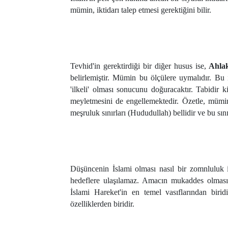
mümin, iktidarı talep etmesi gerektiğini bilir.
Tevhid'in gerektirdiği bir diğer husus ise,
Ahlaki
belirlemiştir. Mümin bu ölçülere uymalıdır. Bu is
'ilkeli' olması sonucunu doğuracaktır. Tabidir 
meyletmesini de engellemektedir. Özetle, mümin
meşruluk sınırları (Hududullah) bellidir ve bu sını
Düşüncenin İslami olması nasıl bir zomnluluk 
hedeflere ulaşılamaz. Amacın mukaddes olması, 
İslami Hareket'in en temel vasıflarından birid
özelliklerden biridir.