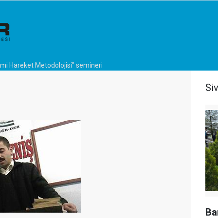
ami Hareket Metodolojisi" semineri
Si
Ba