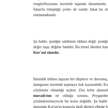
rengini/boyasını üzerinde taşımak durumunda o
İslam'la örtüştüğü yerler de vardır; fakat bu du
olamamaktadır.
Şu halde, pratiğin sahibinin iddiası değil, prat
değer taşır, değilse batıldır. Bu temel ilkeden hare
Kur'ani olandır.
İslamilik iddiası taşıyan her düşünce ve davranış
damgasını üzerinde taşımaya hak kazanabilir. Ku
çözümsüz olmadığı açıktır. Zira tefsir alanınd
muradı'nın
ne olduğu sorunu, Peygamber v
çözümlenemeyecek bir konu değildir. Şu halde 
durumda Kur'an'ın konuyla ilgili ilkeleri elbette be