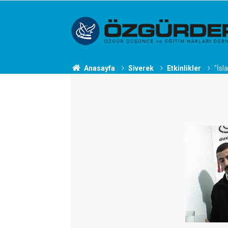
Anasayfa
Siverek
Etkinlikler
"İsl