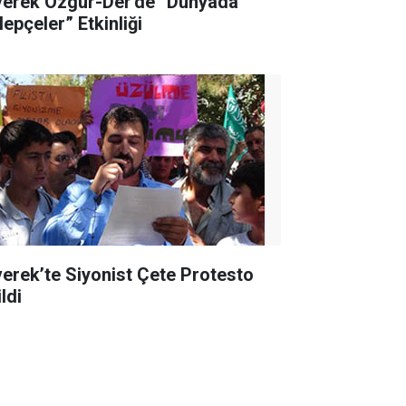
verek Özgür-Der'de “Dünyada
lepçeler” Etkinliği
verek’te Siyonist Çete Protesto
ldi