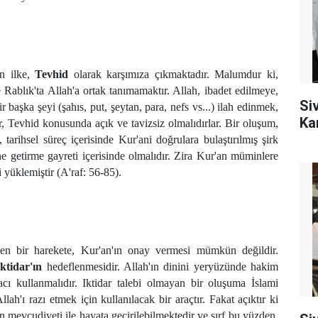
en ilke,
Tevhid
olarak karşımıza çıkmaktadır. Malumdur ki,
ve Rablık'ta Allah'a ortak tanımamaktır. Allah, ibadet edilmeye,
Si
ir başka şeyi (şahıs, put, şeytan, para, nefs vs...) ilah edinmek,
Ka
ar, Tevhid konusunda açık ve tavizsiz olmalıdırlar. Bir oluşum,
tarihsel süreç içerisinde Kur'ani doğrulara bulaştırılmış şirk
e getirme gayreti içerisinde olmalıdır. Zira Kur'an müminlere
yüklemiştir (A'raf: 56-85).
yen bir harekete, Kur'an'ın onay vermesi mümkün değildir.
ktidar'ın
hedeflenmesidir. Allah'ın dinini yeryüzünde hakim
cı kullanmalıdır. Iktidar talebi olmayan bir oluşuma İslami
ah'ı razı etmek için kullanılacak bir araçtır. Fakat açıktır ki
n mevcudiyeti ile hayata geçirilebilmektedir ve sırf bu yüzden,