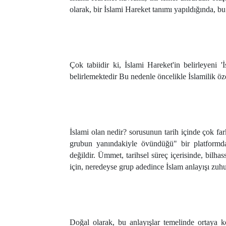
olarak, bir İslami Hareket tanımı yapıldığında, bu
Çok tabiidir ki, İslami Hareket'in belirleyeni 'İ
belirlemektedir Bu nedenle öncelikle İslamilik öze
İslami olan nedir? sorusunun tarih içinde çok far
grubun yanındakiyle övündüğü" bir platform
değildir. Ümmet, tarihsel süreç içerisinde, bilhassa
için, neredeyse grup adedince İslam anlayışı zuhur
Doğal olarak, bu anlayışlar temelinde ortaya kon