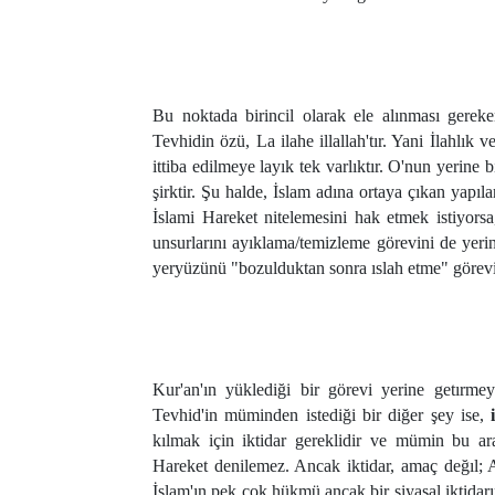
Bu noktada birincil olarak ele alınması gerek
Tevhidin özü, La ilahe illallah'tır. Yani İlahlık 
ittiba edilmeye layık tek varlıktır. O'nun yerine b
şirktir. Şu halde, İslam adına ortaya çıkan yapıl
İslami Hareket nitelemesini hak etmek istiyorsa, 
unsurlarını ayıklama/temizleme görevini de yerin
yeryüzünü "bozulduktan sonra ıslah etme" görevi 
Kur'an'ın yüklediği bir görevi yerine getırme
Tevhid'in müminden istediği bir diğer şey ise,
i
kılmak için iktidar gereklidir ve mümin bu ara
Hareket denilemez. Ancak iktidar, amaç değıl; All
İslam'ın pek çok hükmü ancak bir siyasal iktidarı