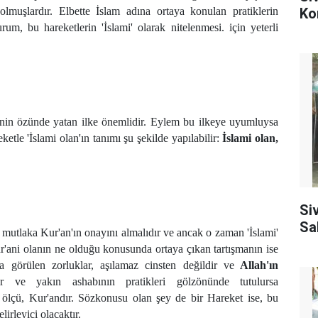
lmuşlardır. Elbette İslam adına ortaya konulan pratiklerin
Ko
rum, bu hareketlerin 'İslami' olarak nitelenmesi. için yeterli
iğinin özünde yatan ilke önemlidir. Eylem bu ilkeye uyumluysa
ketle 'İslami olan'ın tanımı şu şekilde yapılabilir:
İslami olan,
Si
Sa
, mutlaka Kur'an'ın onayını almalıdır ve ancak o zaman 'İslami'
r'ani olanın ne olduğu konusunda ortaya çıkan tartışmanın ise
a görülen zorluklar, aşılamaz cinsten değildir ve
Allah'ın
e yakın ashabının pratikleri gölzönünde tutulursa
ölçü, Kur'andır. Sözkonusu olan şey de bir Hareket ise, bu
lirleyici olacaktır.