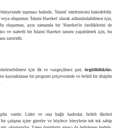
bünyesinde taşıması halinde, 'İslami' nitelemesini hakedebilir.
 veya oluşumun 'İslami Hareket' olarak adlandırılabilmesi için,
. Bu oluşumun, aynı zamanda bir 'Hareket'in özelliklerini de
ıcı ve isabetli bir İslami Hareket tanımı yapabilmek için, bu
sı zaruridir.
itelenebilmesi için ilk ve vazgeçilmez şart,
örgütlülüktür.
den kaynaklanan bir program çerçevesinde ve belirli bir disiplin
.
in vardır. Lider ve ona bağlı kadrolar, belirli ilkeleri
bir çalışma içine girerler ve böylece bireylerin tek tek sahip
güç oluştururlar. Zaten örgütlerin amacı da belirlenen hedefe,