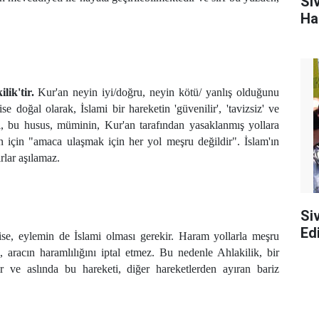
Si
Ha
lik'tir.
Kur'an neyin iyi/doğru, neyin kötü/ yanlış olduğunu
e doğal olarak, İslami bir hareketin 'güvenilir', 'tavizsiz' ve
ki, bu husus, müminin, Kur'an tarafından yasaklanmış yollara
 için "amaca ulaşmak için her yol meşru değildir". İslam'ın
rlar aşılamaz.
Si
Edi
ise, eylemin de İslami olması gerekir. Haram yollarla meşru
aracın haramlılığını iptal etmez. Bu nedenle Ahlakilik, bir
ir ve aslında bu hareketi, diğer hareketlerden ayıran bariz