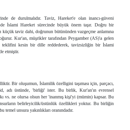
nde de durulmalıdır. Taviz, Hareket'e olan inancı-güveni
k de İslami Hareket sürecinde büyük önem taşır. Doğru bir
en küçük taviz dahi, doğrunun bütününden vazgeçme anlamına
 doğurur. Kur'an, müşrikler tarafından Peygamber (AS)'a gelen
eklifini kesin bir dille reddederek, tavizsizliğin bir İslami
e etmiştir.
liktir. Bir oluşumun, İslamilik özelligini taşıması için, parçacı,
 adı üstünde, 'birliği' ister. Bu birlik, Kur'an'ın evrensel
rkı vs. ne olursa olsun her 'inanmış kişi'yi (mümin) kapsar. Bu
urların belirleyicilik/üstünlük özellikleri yoktur. Bu birliğin
 bu temel unsura yakınlıkları oranındadır.