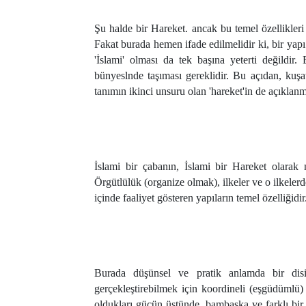
Şu halde bir Hareket. ancak bu temel özellikleri 
Fakat burada hemen ifade edilmelidir ki, bir yapı
'İslami' olması da tek başına yeterti değildir
bünyeslnde taşıması gereklidir. Bu açıdan, kuşat
tanımın ikinci unsuru olan 'hareket'in de açıklanma
İslami bir çabanın, İslami bir Hareket olarak n
Örgütlülük (organize olmak), ilkeler ve o ilkeler
içinde faaliyet gösteren yapıların temel özelliğidir
Burada düşünsel ve pratik anlamda bir disipl
gerçekleştirebilmek için koordineli (eşgüdümlü) 
oldukları gücün üstünde, bambaşka ve farklı bir 