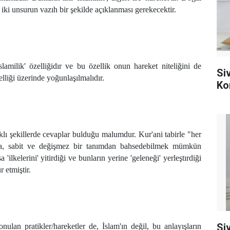
 iki unsurun vazıh bir şekilde açıklanması gerekecektir.
slamilik' özelliğidır ve bu özellik onun hareket niteliğini de
Si
lliği üzerinde yoğunlaşılmalıdır.
Ko
klı şekillerde cevaplar bulduğu malumdur. Kur'ani tabirle "her
da, sabit ve değişmez bir tanımdan bahsedebilmek mümkün
 'ilkelerini' yitirdiği ve bunların yerine 'geleneği' yerleştırdiği
 etmiştir.
Si
ulan pratikler/hareketler de, İslam'ın değil, bu anlayışların