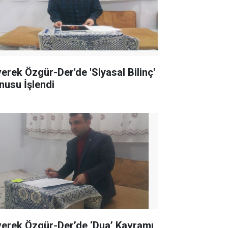
verek Özgür-Der'de 'Siyasal Bilinç'
nusu İşlendi
verek Özgür-Der’de ‘Dua’ Kavramı