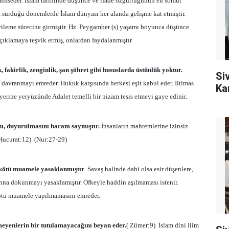
ı hisseder. İslam tarihinde düşünce ve ifade özgürlüğünün en somut
isiz sürdüğü dönemlerde İslam dünyası her alanda gelişme kat etmiştir.
rileme sürecine girmiştir. Hz. Peygamber (s) yaşamı boyunca düşünce
ıklamaya teşvik etmiş, onlardan faydalanmıştır.
fakirlik, zenginlik, şan şöhret gibi hususlarda üstünlük yoktur.
Si
 davranmayı emreder. Hukuk karşısında herkesi eşit kabul eder. İltimas
Ka
yerine yeryüzünde Adalet temelli bir nizam tesis etmeyi gaye edinir.
ını, duyurulmasını haram saymıştır.
İnsanların mahremlerine izinsiz
(Hucurat:12)
(Nur:27-29)
e kötü muamele yasaklanmıştır
. Savaş halinde dahi olsa esir düşenlere,
rına dokunmayı yasaklamıştır. Öfkeyle haddin aşılmaması istenir.
kötü muamele yapılmamasını emreder.
meyenlerin bir tutulamayacağını beyan eder.
( Zümer:9)
İslam dini ilim