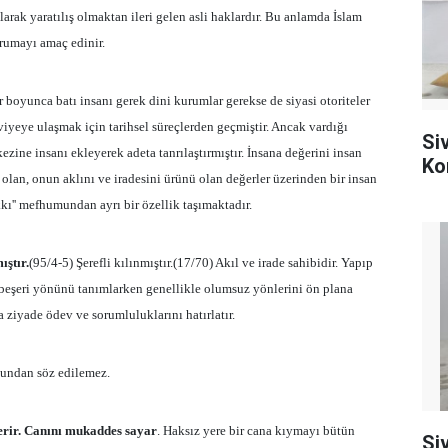
 olarak yaratılış olmaktan ileri gelen asli haklardır. Bu anlamda İslam
rumayı amaç edinir.
boyunca batı insanı gerek dini kurumlar gerekse de siyasi otoriteler
yeye ulaşmak için tarihsel süreçlerden geçmiştir. Ancak vardığı
Si
zine insanı ekleyerek adeta tanrılaştırmıştır. İnsana değerini insan
Ko
 olan, onun aklını ve iradesini ürünü olan değerler üzerinden bir insan
kkı'' mefhumundan ayrı bir özellik taşımaktadır.
ıştır.
(95/4-5) Şerefli kılınmıştır.(17/70) Akıl ve irade sahibidir. Yapıp
 beşeri yönünü tanımlarken genellikle olumsuz yönlerini ön plana
 ziyade ödev ve sorumluluklarını hatırlatır.
ğundan söz edilemez.
rir. Canını mukaddes sayar
. Haksız yere bir cana kıymayı bütün
Si