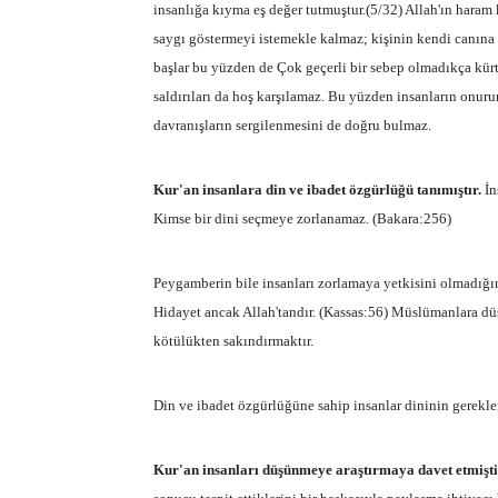
insanlığa kıyma eş değer tutmuştur.(5/32) Allah'ın haram 
saygı göstermeyi istemekle kalmaz; kişinin kendi canına
başlar bu yüzden de Çok geçerli bir sebep olmadıkça kürt
saldırıları da hoş karşılamaz. Bu yüzden insanların onuru
davranışların sergilenmesini de doğru bulmaz.
Kur'an insanlara din ve ibadet özgürlüğü tanımıştır.
İn
Kimse bir dini seçmeye zorlanamaz. (Bakara:256)
Peygamberin bile insanları zorlamaya yetkisini olmadığın
Hidayet ancak Allah'tandır. (Kassas:56) Müslümanlara düşe
kötülükten sakındırmaktır.
Din ve ibadet özgürlüğüne sahip insanlar dininin gerekle
Kur'an insanları düşünmeye araştırmaya davet etmişti