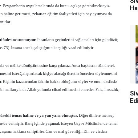
Si
. Hz. Peygamberin uygulamalarında da bunu
açıkça görebilmekteyiz.
Ha
 haline getirmesi, zekattan eğitim faaliyetleri için pay ayırması da
nıtlar.
tifadesine sunmuştur.
İnsanların geçimlerini sağlamaları için gündüzü;
as:73)
İnsana ancak çalıştığının karşılığı vaad edilmiştir.
mala ve mülke dönüştürmesine karşı çıkmaz. Anca başkasını sömürerek
dilmesini ister.Çalıştırılacak kişiye alacağı ücretin önceden söylenmesini
er. Kişinin kazancından fakirin hakkı olduğunu söyler ve onun eksiksiz
bi mallarıyla da Allah yolunda cihad edilmesini emreder. Faiz, hırsızlık,
Si
Edi
ürekli temas haline ve ya yan yana olmuştur.
Diğer dinlere mensup
e'de vermiştir. Barış içinde yaşamak isteyen Gayr-ı Müslimler de temel
yaşama hakkına sahiptirler. Can ve mal güvenliği, Din ve vicdan