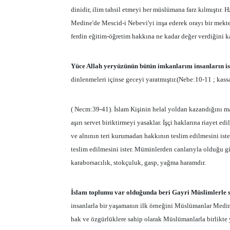
dinidir, ilim tahsil etmeyi her müslümana farz kılmıştır
Medine'de Mescid-i Nebevi'yi inşa ederek orayı bir mektep
ferdin eğitim-öğretim hakkına ne kadar değer verdiğini ka
Yüce Allah yeryüzünün bütün imkanlarını insanların is
dinlenmeleri içinse geceyi yaratmıştır.(Nebe:10-11 ; kass
( Necm:39-41). İslam Kişinin helal yoldan kazandığını 
aşırı servet biriktirmeyi yasaklar. İşçi haklarına riayet e
ve alnının teri kurumadan hakkının teslim edilmesini ist
teslim edilmesini ister. Müminlerden canlarıyla olduğu gi
karaborsacılık, stokçuluk, gasp, yağma haramdır.
İslam toplumu var olduğunda beri Gayri Müslimlerle s
insanlarla bir yaşamanın ilk örneğini Müslümanlar Medin
hak ve özgürlüklere sahip olarak Müslümanlarla birlikte 