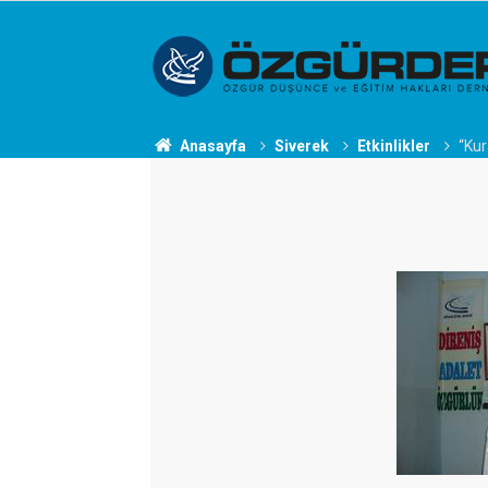
Anasayfa
Siverek
Etkinlikler
“Kur