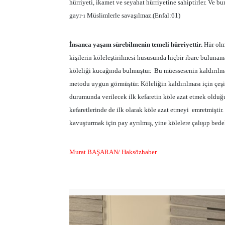
hürriyeti, ikamet ve seyahat hürriyetine sahiptirler. Ve b
gayr-ı Müslimlerle savaşılmaz.(Enfal:61)
İnsanca yaşam sürebilmenin temeli hürriyettir.
Hür olm
kişilerin köleleştirilmesi hususunda hiçbir ibare bulunama
köleliği kucağında bulmuştur.
Bu müessesenin kaldırılma
metodu uygun görmüştür. Köleliğin kaldırılması için çeşi
durumunda verilecek ilk kefaretin köle azat etmek oldu
kefaretlerinde de ilk olarak köle azat etmeyi
emretmiştir.
kavuşturmak için pay ayrılmış, yine kölelere çalışıp bede
Murat BAŞARAN/ Haksözhaber