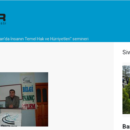
an’da İnsanın Temel Hak ve Hürriyetleri" semineri
Si
Ba