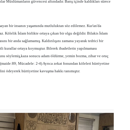
unlar Müslümanların güvencesi altındadır. Barış içinde kaldıkları sürece
ayan bir insanın yaşamında mutluluktan söz edilemez. Kur'an'da
z. Kölelik İslam birlikte ortaya çıkan bir olgu değildir. Bilakis İslam
sını bir anda sağlamamış. Kaldırılışını zamana yayarak tedrici bir
tli kurallar ortaya koymuştur. Bilerek ibadetlerin yapılmaması
ğunu söylemiş,kaza sonucu adam öldürme, yemin bozma, zihar ve oruç
 (maide:89; Mücadele: 2-4) Ayrıca zekat fonundan köleleri hürriyetine
lini ödeyerek hürriyetine kavuşma hakkı tanımıştır.