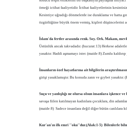
sonucu tespit ettiklerini bir başkasıyla paylaşma ihtiyac
örneği ictihat faaliyetidir. İctihat faaliyetlerinin kesint
Kesintiye uğradığı dönmelerde ise duraklama ve hatta ge
özgürlüğüne büyük önem vermiş, kişileri düşüncelerini aç
İslam'da fertler arasında renk. Soy. Ork. Makam, mevk, 
Üstünlük ancak takvadadır. (hucurat:13) Herkese adaletle
yasaktır. Haddi aşmamayı ister. (maide:8) Zumlu kaldırıp 
İnsanların özel hayatlarına ait bilgilerin araştırılmas
girişi yasaklamıştır. Bu konuda zann ve gıybet yasaktır. 
Suçu ve yanlışlığı ne olursa olsun insanlara işkence v
savaşa fiilen katılmayan kadınlara çocuklara, din adamla
(maide:8)
Sadece insanlara değil diğer bütün canlılara 
Kur'an'ın ilk emri ''oku''dur.(Alak:1-5)
Bilenlerle bil