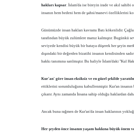
hakları kapsar
. İslam'da ise bireyin irade ve akıl sahibi
insanın hem bedeni hem de şahsi/manevi özelliklerini ko
Günümüzde insan hakları kavramı Batı kökenlidir. Çağlar 
tarafından büyük zulümlere maruz kalmıştır. Bugünkü sevi
seviyede kendisi büyük bir hataya düşerek her şeyin merke
dışındaki bir değerden bizatihi insanın kendisinden sadır
hakkı tanımına sarılmıştır. Bu haliyle İslam'daki ''Kul Ha
Kur'an' göre insan eksiksiz ve en güzel şekilde yaratılm
ettiklerini sorumluluğunu kabullenmiştir. Kur'an insanın
çıkarır. Aynı zamanda İnsana sahip olduğu haklardan daha
Ancak buna rağmen de Kur'an'da insan haklarının yoklu
Her şeyden önce insanın yaşam hakkına büyük önem ve