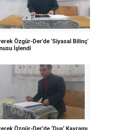
verek Özgür-Der'de 'Siyasal Bilinç'
nusu İşlendi
verek Özgür-Der’de ‘Dua’ Kavramı