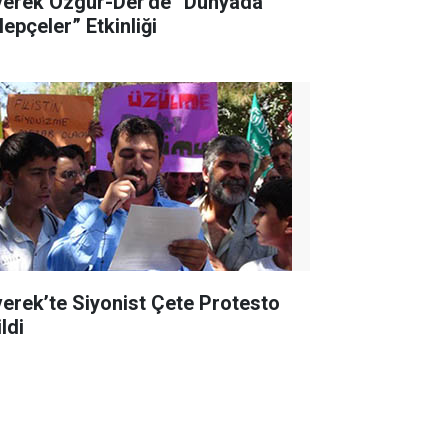
verek Özgür-Der'de “Dünyada
lepçeler” Etkinliği
verek’te Siyonist Çete Protesto
ldi