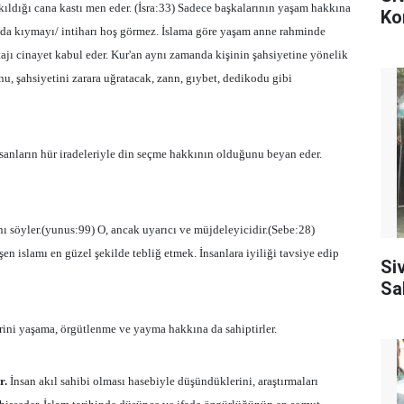
kıldığı cana kastı men eder. (İsra:33) Sadece başkalarının yaşam hakkına
Ko
 da kıymayı/ intiharı hoş görmez. İslama göre yaşam anne rahminde
ajı cinayet kabul eder. Kur'an aynı zamanda kişinin şahsiyetine yönelik
nu, şahsiyetini zarara uğratacak, zann, gıybet, dedikodu gibi
sanların hür iradeleriyle din seçme hakkının olduğunu beyan eder.
ı söyler.(yunus:99) O, ancak uyarıcı ve müjdeleyicidir.(Sebe:28)
n islamı en güzel şekilde tebliğ etmek. İnsanlara iyiliği tavsiye edip
Si
Sa
rini yaşama, örgütlenme ve yayma hakkına da sahiptirler.
r.
İnsan akıl sahibi olması hasebiyle düşündüklerini, araştırmaları