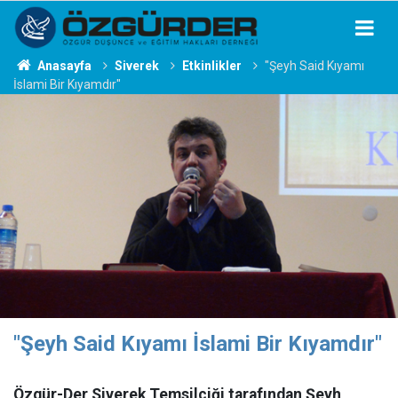
Anasayfa
Siverek
Etkinlikler
"Şeyh Said Kıyamı
İslami Bir Kıyamdır"
"Şeyh Said Kıyamı İslami Bir Kıyamdır"
Özgür-Der Siverek Temsilciği tarafından Şeyh