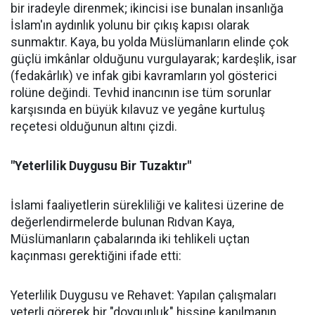
bir iradeyle direnmek; ikincisi ise bunalan insanlığa
İslam'ın aydınlık yolunu bir çıkış kapısı olarak
sunmaktır. Kaya, bu yolda Müslümanların elinde çok
güçlü imkânlar olduğunu vurgulayarak; kardeşlik, isar
(fedakârlık) ve infak gibi kavramların yol gösterici
rolüne değindi. Tevhid inancının ise tüm sorunlar
karşısında en büyük kılavuz ve yegâne kurtuluş
reçetesi olduğunun altını çizdi.
"Yeterlilik Duygusu Bir Tuzaktır"
İslami faaliyetlerin sürekliliği ve kalitesi üzerine de
değerlendirmelerde bulunan Rıdvan Kaya,
Müslümanların çabalarında iki tehlikeli uçtan
kaçınması gerektiğini ifade etti:
Yeterlilik Duygusu ve Rehavet: Yapılan çalışmaları
yeterli görerek bir "doygunluk" hissine kapılmanın