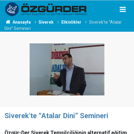
Anasayfa
Siverek
Etkinlikler
Siverek'te “Atalar
Dini” Semineri
Siverek'te “Atalar Dini” Semineri
Özgür-Der Siverek Temsilciliğinin alternatif eğitim