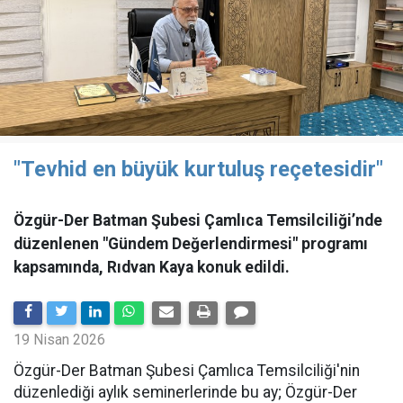
"Tevhid en büyük kurtuluş reçetesidir"
Özgür-Der Batman Şubesi Çamlıca Temsilciliği’nde
düzenlenen "Gündem Değerlendirmesi" programı
kapsamında, Rıdvan Kaya konuk edildi.
19 Nisan 2026
​Özgür-Der Batman Şubesi Çamlıca Temsilciliği'nin
düzenlediği aylık seminerlerinde bu ay; Özgür-Der