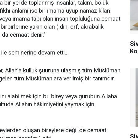
a bir yerde toplanmış insanlar, takım, bölük
 fıkhı anlamı ise bir imama uyup namaz kılan
veya imama tabi olan insan topluluğuna cemaat
irbirlerine yakın olan ( din, örf, akrabalık
 da cemaat denir."
Si
Ko
ile seminerine devam etti..
ı; Allah'a kulluk şuuruna ulaşmış tüm Müslüman
 gelen tüm Müslümanlara verilmiş bir tanımdır.
nı alabilmek için bu birey veya gurubun Allaha
ultuda Allahın hâkimiyetini yaymak için
ireylerden oluşan bireylere değil de cemaat
Si