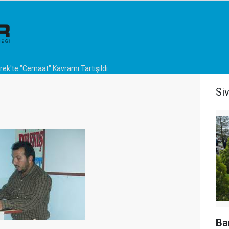
rek'te "Cemaat" Kavramı Tartışıldı
Si
Ba