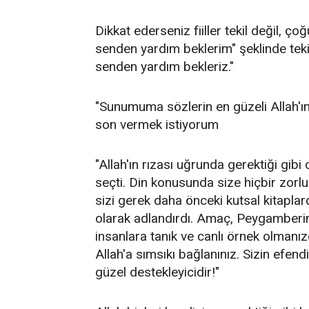
Dikkat ederseniz fiiller tekil değil, ç
senden yardım beklerim" şek­linde tekil
senden yardım bekleriz."
"Sunumuma sözlerin en güzeli Allah'ın
son vermek istiyorum
"Allah'ın rızası uğrunda gerektiği gib
seçti. Din konusunda size hiçbir zorlu
sizi gerek daha önceki kutsal kitapla
olarak adlandırdı. Amaç, Peygamberin 
insanlara tanık ve canlı örnek olmanızd
Allah'a sımsıkı bağlanınız. Sizin efen
güzel destekleyicidir!"