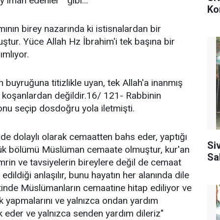
y iman edenler " gibi…
Ko
nın birey nazarında ki istisnalardan bir
tur. Yüce Allah Hz İbrahim'i tek başına bir
ımlıyor.
buyruğuna titizlikle uyan, tek Allah'a inanmış
k koşanlardan değildir.16/ 121- Rabbinin
onu seçip dosdoğru yola iletmişti.
de dolaylı olarak cemaatten bahs eder, yaptığı
Si
büyük bölümü Müslüman cemaate olmuştur, kur'an
Sa
rin ve tavsiyelerin bireylere değil de cemaat
ildiği anlaşılır, bunu hayatın her alanında dile
etinde Müslümanların cemaatine hitap ediliyor ve
uk yapmalarını ve yalnızca ondan yardım
uk eder ve yalnızca senden yardım dileriz"