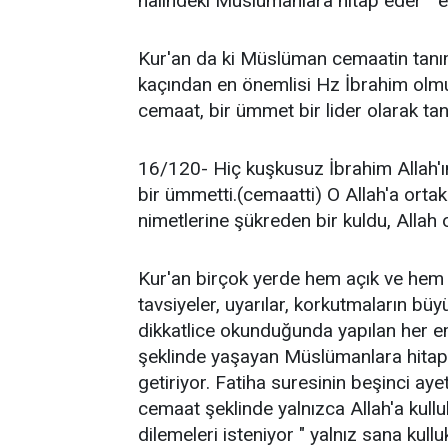
halindeki Müslümanlara hitap eder " e
Kur'an da ki Müslüman cemaatin tanımı
kaçından en önemlisi Hz İbrahim olmuş
cemaat, bir ümmet bir lider olarak tan
16/120- Hiç kuşkusuz İbrahim Allah'ın 
bir ümmetti.(cemaatti) O Allah'a orta
nimetlerine şükreden bir kuldu, Allah 
Kur'an birçok yerde hem açık ve hem 
tavsiyeler, uyarılar, korkutmaların 
dikkatlice okunduğunda yapılan her em
şeklinde yaşayan Müslümanlara hitap ed
getiriyor. Fatiha suresinin beşinci ay
cemaat şeklinde yalnızca Allah'a kull
dilemeleri isteniyor " yalnız sana kull