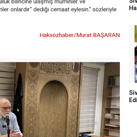
Si
kulluk bilincine ulaşmış müminler ve
Ha
ler onlardır" dediği cemaat eylesin." sözleriyle
Haksözhaber/Murat BAŞARAN
Si
Edi