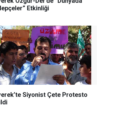
verek Özgür-Der'de “Dünyada
lepçeler” Etkinliği
verek’te Siyonist Çete Protesto
ldi