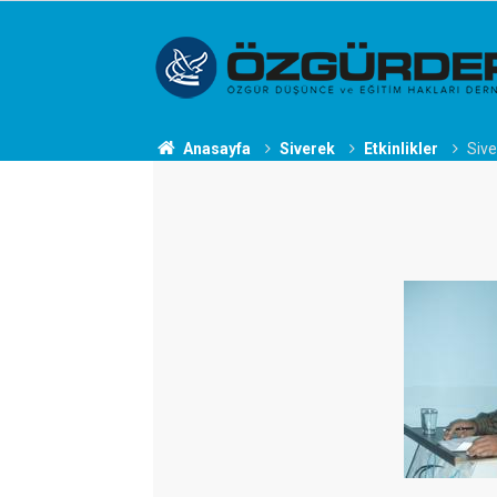
Anasayfa
Siverek
Etkinlikler
Sive