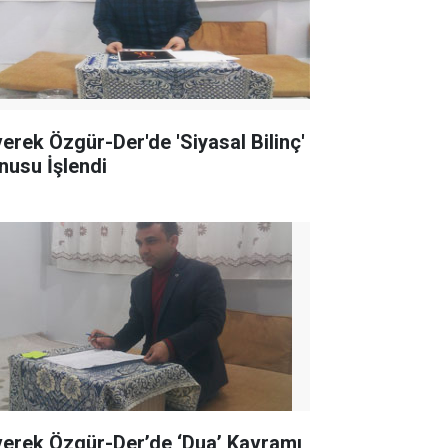
verek Özgür-Der'de 'Siyasal Bilinç'
nusu İşlendi
verek Özgür-Der’de ‘Dua’ Kavramı