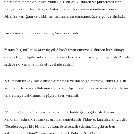
ve putlara tapmakta idiler. Yunus (a.s) onları küfürden ve putperestlikten
nehyetmek bir de onlara, küfürlerinden dolayı tövbe etmelerini, Yüce
Allah'ın varlığına ve birbirine inanmalarını emretmek üzere gönderilmiştir.
Kuran'ın onuncu suresinin adı, Yunus suresidir.
Yunus (a.s) milletini otuz üç yıl Allah'a iman etmeye, küfürden kurtulmaya
davet etti, tebliğde bulundu ve peygamberlik vazifesini yerine getirdi. Ancak
sadece iki kişi ona iman ettiği ifade ediliri.
Milletinin bu şekilde küfürde direnmesi ve imâna gelmemesi, Yunus (a.s)'in
zoruna gitti. Yüce Allah onun bu kızgınlığını ve bunun neticesinde milletini
terk etmeye kalkışmasını şöyle haber vermiştir:
"Zünnûn (Yunus)'a gelince, o, öf keli bir halde geçip gitmişti. Bizim
kendisini asla sıkıştırmayacağımızı zannetmişti. Nihayet karanlıklar içinde;
"Senden başka hiç bir ilâh yoktur. Seni tenzih ederim. Gerçekten ben
zalimlerden oldum!" diye niyaz etti." (el-Enbiya, 21/87).