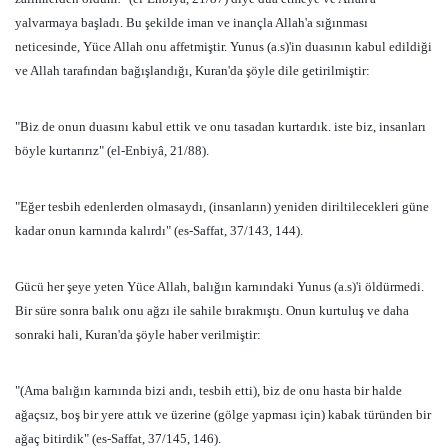
yalvarmaya başladı. Bu şekilde iman ve inançla Allah'a sığınması
neticesinde, Yüce Allah onu affetmiştir. Yunus (a.s)'in duasının kabul edildiği
ve Allah tarafından bağışlandığı, Kuran'da şöyle dile getirilmiştir:
"Biz de onun duasını kabul ettik ve onu tasadan kurtardık. iste biz, insanları
böyle kurtarırız" (el-Enbiyâ, 21/88).
"Eğer tesbih edenlerden olmasaydı, (insanların) yeniden diriltilecekleri güne
kadar onun karnında kalırdı" (es-Saffat, 37/143, 144).
Gücü her şeye yeten Yüce Allah, balığın karnındaki Yunus (a.s)'i öldürmedi.
Bir süre sonra balık onu ağzı ile sahile bırakmıştı. Onun kurtuluş ve daha
sonraki hali, Kuran'da şöyle haber verilmiştir:
"(Ama balığın karnında bizi andı, tesbih etti), biz de onu hasta bir halde
ağaçsız, boş bir yere attık ve üzerine (gölge yapması için) kabak türünden bir
ağaç bitirdik" (es-Saffat, 37/145, 146).