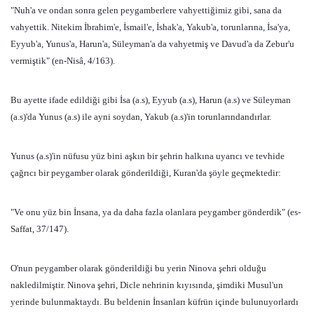
"Nuh'a ve ondan sonra gelen peygamberlere vahyettiğimiz gibi, sana da
vahyettik. Nitekim İbrahim'e, İsmail'e, İshak'a, Yakub'a, torunlarına, İsa'ya,
Eyyub'a, Yunus'a, Harun'a, Süleyman'a da vahyetmiş ve Davud'a da Zebur'u
vermiştik" (en-Nisâ, 4/163).
Bu ayette ifade edildiği gibi İsa (a.s), Eyyub (a.s), Harun (a.s) ve Süleyman
(a.s)'da Yunus (a.s) ile ayni soydan, Yakub (a.s)'in torunlarındandırlar.
Yunus (a.s)'in nüfusu yüz bini aşkın bir şehrin halkına uyarıcı ve tevhide
çağrıcı bir peygamber olarak gönderildiği, Kuran'da şöyle geçmektedir:
"Ve onu yüz bin İnsana, ya da daha fazla olanlara peygamber gönderdik" (es-
Saffat, 37/147).
O'nun peygamber olarak gönderildiği bu yerin Ninova şehri olduğu
nakledilmiştir. Ninova şehri, Dicle nehrinin kıyısında, şimdiki Musul'un
yerinde bulunmaktaydı. Bu beldenin İnsanları küfrün içinde bulunuyorlardı