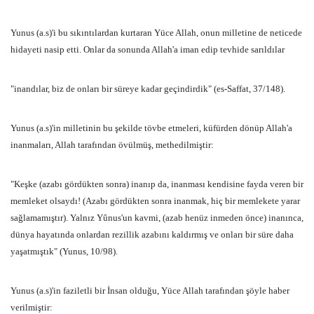
Yunus (a.s)'i bu sıkıntılardan kurtaran Yüce Allah, onun milletine de neticede
hidayeti nasip etti. Onlar da sonunda Allah'a iman edip tevhide sarıldılar
"inandılar, biz de onları bir süreye kadar geçindirdik" (es-Saffat, 37/148).
Yunus (a.s)'in milletinin bu şekilde tövbe etmeleri, küfürden dönüp Allah'a
inanmaları, Allah tarafından övülmüş, methedilmiştir:
"Keşke (azabı gördükten sonra) inanıp da, inanması kendisine fayda veren bir
memleket olsaydı! (Azabı gördükten sonra inanmak, hiç bir memlekete yarar
sağlamamıştır). Yalnız Yûnus'un kavmi, (azab henüz inmeden önce) inanınca,
dünya hayatında onlardan rezillik azabını kaldırmış ve onları bir süre daha
yaşatmıştık" (Yunus, 10/98).
Yunus (a.s)'in faziletli bir İnsan olduğu, Yüce Allah tarafından şöyle haber
verilmiştir: