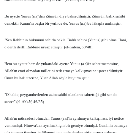
Bu ayette Yunus (a.s)'dan Zünnûn diye bahsedilmiştir. Zünnûn, balık sahibi
demektir. Kuran'ın başka bir yerinde de, Yunus (a.s) bu lâkapla anılmıştır:
"Sen Rabbinin hükmünü sabırla bekle. Balık sahibi (Yunus) gibi olma. Hani,
o dertli dertli Rabbine niyaz etmişti" (el-Kalem, 68/48).
Hem bu ayette hem de yukarıdaki ayette Yunus (a.s)'in sabretmemesine,
Allah'ın emri olmadan milletini terk etmeye kalkışmasına işaret edilmiştir.
Onun bu hali üzerine, Yüce Allah söyle buyurmuştu:
"O halde, peygamberlerden azim sahibi olanların sabrettiği gibi sen de
sabret" (el-Ahkâf, 46/35).
Allah'ın müsaadesi olmadan Yunus (a.s)'in ayrılmaya kalkışması, iyi netice
vermemişti. Ninova'dan ayrılmak için bir gemiye binmişti. Geminin batmaya
yüz tutması üzerine, hafiflemesi için yolculardan birinin suya atılması