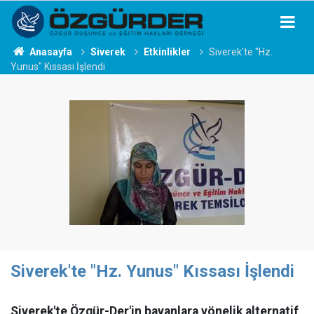
Anasayfa
Siverek
Etkinlikler
Siverek'te "Hz.
Yunus" Kıssası İşlendi
Siverek'te "Hz. Yunus" Kıssası İşlendi
Siverek'te Özgür-Der'in bayanlara yönelik alternatif