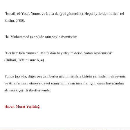
"İsmail, el-Yesa', Yunus ve Lut'a da (yol gösterdik). Hepsi iyilerden idiler" (el-
En'âm, 6/86).
Hz. Muhammed (s.a.v) de onu söyle övmüştür:
"Her kim ben Yunus b. Mattâ'dan hayırlıyım derse, yalan söylemiştir"
(Buhârî, Tefsiru süre 6, 4).
Yunus (a.s) da, diğer peygamberler gibi, insanları küfrün şerrinden nehyeymiş
ve Allah'a iman etmeye davet etmiştir. İnanan insanlar için, onun hayatından
alınacak çeşitli ibretler vardır.
Haber: Murat Yeşildağ