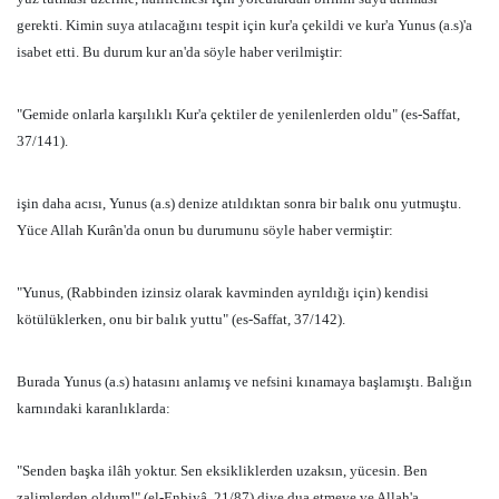
gerekti. Kimin suya atılacağını tespit için kur'a çekildi ve kur'a Yunus (a.s)'a
isabet etti. Bu durum kur an'da söyle haber verilmiştir:
"Gemide onlarla karşılıklı Kur'a çektiler de yenilenlerden oldu" (es-Saffat,
37/141).
işin daha acısı, Yunus (a.s) denize atıldıktan sonra bir balık onu yutmuştu.
Yüce Allah Kurân'da onun bu durumunu söyle haber vermiştir:
"Yunus, (Rabbinden izinsiz olarak kavminden ayrıldığı için) kendisi
kötülüklerken, onu bir balık yuttu" (es-Saffat, 37/142).
Burada Yunus (a.s) hatasını anlamış ve nefsini kınamaya başlamıştı. Balığın
karnındaki karanlıklarda:
"Senden başka ilâh yoktur. Sen eksikliklerden uzaksın, yücesin. Ben
zalimlerden oldum!" (el-Enbiyâ, 21/87) diye dua etmeye ve Allah'a