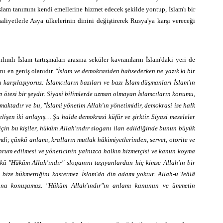
İslam tanımını kendi emellerine hizmet edecek şekilde yontup, İslam'ı bir
faaliyetlerle Asya ülkelerinin dinini değiştirerek Rusya'ya karşı vereceği
lımlı İslam tartışmaları arasına seküler kavramların İslam'daki yeri de
ı en geniş olanıdır.
"
İslam ve demokrasiden bahsederken ne yazık ki bir
karşılaşıyoruz: İslamcıların bazıları ve bazı İslam düşmanları İslam'ın
p ötesi bir şeydir. Siyasi bilimlerde uzman olmayan İslamcıların konumu,
nmaktadır ve bu, "İslami yönetim Allah'ın yönetimidir, demokrasi ise halk
çelişen iki anlayış… Şu halde demokrasi küfür ve şirktir. Siyasi meseleler
için bu kişiler, hüküm Allah'ındır sloganı ilan edildiğinde bunun büyük
i; çünkü anlamı, kralların mutlak hâkimiyetlerinden, servet, otorite ve
um edilmesi ve yöneticinin yalnızca halkın hizmetçisi ve kanun koyma
ü "Hüküm Allah'ındır" sloganını taşıyanlardan hiç kimse Allah'ın bir
bize hükmettiğini kastetmez. İslam'da din adamı yoktur. Allah-u Teâlâ
na konuşamaz. "Hüküm Allah'ındır"ın anlamı kanunun ve ümmetin