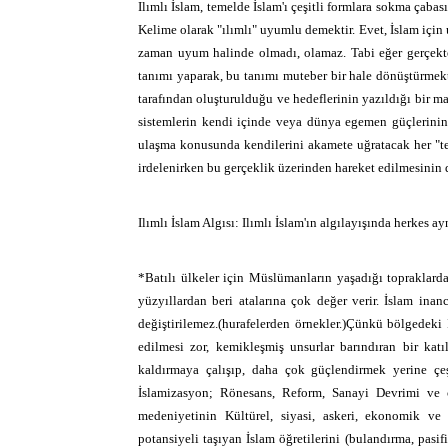
Ilımlı İslam, temelde İslam'ı çeşitli formlara sokma çabas
Kelime olarak "ılımlı" uyumlu demektir. Evet, İslam için
zaman uyum halinde olmadı, olamaz. Tabi eğer gerçekten
tanımı yaparak, bu tanımı muteber bir hale dönüştürmekt
tarafından oluşturulduğu ve hedeflerinin yazıldığı bir 
sistemlerin kendi içinde veya dünya egemen güçlerinin d
ulaşma konusunda kendilerini akamete uğratacak her "teh
irdelenirken bu gerçeklik üzerinden hareket edilmesini
Ilımlı İslam Algısı: Ilımlı İslam'ın algılayışında herkes 
*Batılı ülkeler için Müslümanların yaşadığı topraklard
yüzyıllardan beri atalarına çok değer verir. İslam ina
değiştirilemez.(hurafelerden örnekler.)Çünkü bölgedeki
edilmesi zor, kemikleşmiş unsurlar barındıran bir kat
kaldırmaya çalışıp, daha çok güçlendirmek yerine çeş
İslamizasyon; Rönesans, Reform, Sanayi Devrimi ve 
medeniyetinin Kültürel, siyasi, askeri, ekonomik ve 
potansiyeli taşıyan İslam öğretilerini (bulandırma, pasif