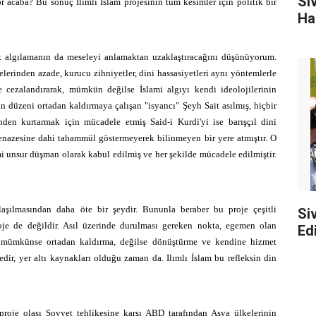
Si
 acaba? Bu sonuç Ilımlı İslam projesinin tüm kesimler için politik bir
Ha
rak algılamanın da meseleyi anlamaktan uzaklaştıracağını düşünüyorum.
lerinden azade, kurucu zihniyetler, dini hassasiyetleri aynı yöntemlerle
e cezalandırarak, mümkün değilse İslami algıyı kendi ideolojilerinin
an düzeni ortadan kaldırmaya çalışan "isyancı" Şeyh Sait asılmış, hiçbir
nden kurtarmak için mücadele etmiş Said-i Kurdi'yi ise barışçıl dini
enazesine dahi tahammül göstermeyerek bilinmeyen bir yere atmıştır. O
ami unsur düşman olarak kabul edilmiş ve her şekilde mücadele edilmiştir.
şılmasından daha öte bir şeydir. Bununla beraber bu proje çeşitli
Si
roje de değildir. Asıl üzerinde durulması gereken nokta, egemen olan
Edi
 mümkünse ortadan kaldırma, değilse dönüştürme ve kendine hizmet
dir, yer altı kaynakları olduğu zaman da. Ilımlı İslam bu refleksin din
proje olası Sovyet tehlikesine karşı ABD tarafından Asya ülkelerinin