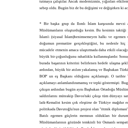
tutmaya çalıştılar. Ancak modernizmin, yığınları etkil
sebep oldu. Bugün biz de bu değişimi ve değişirken ki a
* Bir başka grup da Ilımlı İslam karşısında mevzi a
Müslümanların oluşturduğu kesim. Bu kesimin taktiği p
İslam'ı (siyasal İslam)benimsemeyen halkı ve egemen un
doğumun prematüre gerçekleştiğini, bu nedenle hiç 
mücadele etmenin amaca ulaştırmada daha etkili olacağ
büyük bir çoğunluğunu rahatlıkla kullanmışlardır. Sonuç 
burada başarının kriterini belirlenen hedefe ulaşma şe
ardından, büyük bir atılım yakalamış ve Başbakan Türk
BOP' un eş Başkanı olduğunu açıklamıştı. O tariht
açıklamayı anlamlandıramamış ve tepki göstermişti. Bugün
çıkışın ardından bugün aynı Başbakan Ortadoğu Müslüma
saldırılarını müteakip Davos'taki çıkışı tüm dünyayı sa
laik-Kemalist kesim çok eleştirse de Türkiye mağdur 
politikada Davutoğlu'nun projesi olan "ritmik diplomasi"
Batılı egemen güçlerin memnun oldukları bir durum
Müslümanlarının gözünde temkinli bir Osmanlı sempatis