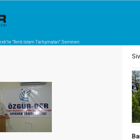
rek’te “Ilımlı İslam Tartışmaları” Semineri
Si
Ba