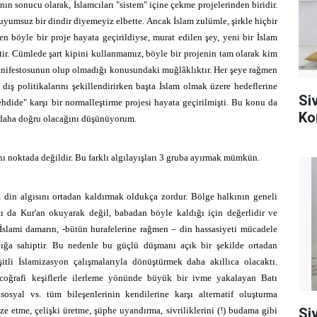
ının sonucu olarak, İslamcıları "sistem" içine çekme projelerinden biridir.
 uyumsuz bir dindir diyemeyiz elbette. Ancak İslam zulümle, şirkle hiçbir
 böyle bir proje hayata geçirildiyse, murat edilen şey, yeni bir İslam
ir. Cümlede şart kipini kullanmamız, böyle bir projenin tam olarak kim
manifestosunun olup olmadığı konusundaki muğlâklıktır. Her şeye rağmen
ış politikalarını şekillendirirken başta İslam olmak üzere hedeflerine
Si
dide" karşı bir normalleştirme projesi hayata geçirilmişti. Bu konu da
Ko
n daha doğru olacağını düşünüyorum.
aynı noktada değildir. Bu farklı algılayışları 3 gruba ayırmak mümkün.
a din algısını ortadan kaldırmak oldukça zordur. Bölge halkının geneli
ncı da Kur'an okuyarak değil, babadan böyle kaldığı için değerlidir ve
 İslami damarın, -bütün hurafelerine rağmen – din hassasiyeti mücadele
ılığa sahiptir. Bu nedenle bu güçlü düşmanı açık bir şekilde ortadan
itli İslamizasyon çalışmalarıyla dönüştürmek daha akıllıca olacaktı.
coğrafi keşiflerle ilerleme yönünde büyük bir ivme yakalayan Batı
sosyal vs. tüm bileşenlerinin kendilerine karşı alternatif oluşturma
ize etme, çelişki üretme, şüphe uyandırma, sivriliklerini (!) budama gibi
Si