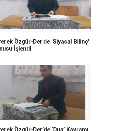
verek Özgür-Der'de 'Siyasal Bilinç'
nusu İşlendi
verek Özgür-Der’de ‘Dua’ Kavramı