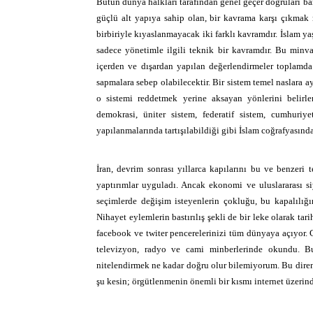
Bütün dünya halkları tarafından genel geçer doğruları ba
güçlü alt yapıya sahip olan, bir kavrama karşı çıkmak
birbiriyle kıyaslanmayacak iki farklı kavramdır. İslam y
sadece yönetimle ilgili teknik bir kavramdır. Bu minv
içerden ve dışardan yapılan değerlendirmeler toplamda
sapmalara sebep olabilecektir. Bir sistem temel naslara 
o sistemi reddetmek yerine aksayan yönlerini belirl
demokrasi, üniter sistem, federatif sistem, cumhuri
yapılanmalarında tartışılabildiği gibi İslam coğrafyasında 
İran, devrim sonrası yıllarca kapılarını bu ve benzeri t
yaptırımlar uyguladı. Ancak ekonomi ve uluslararası si
seçimlerde değişim isteyenlerin çokluğu, bu kapalılığı
Nihayet eylemlerin bastırılış şekli de bir leke olarak tar
facebook ve twiter pencerelerinizi tüm dünyaya açıyor.
televizyon, radyo ve cami minberlerinde okundu. Bu
nitelendirmek ne kadar doğru olur bilemiyorum. Bu direniş
şu kesin; örgütlenmenin önemli bir kısmı internet üzerin