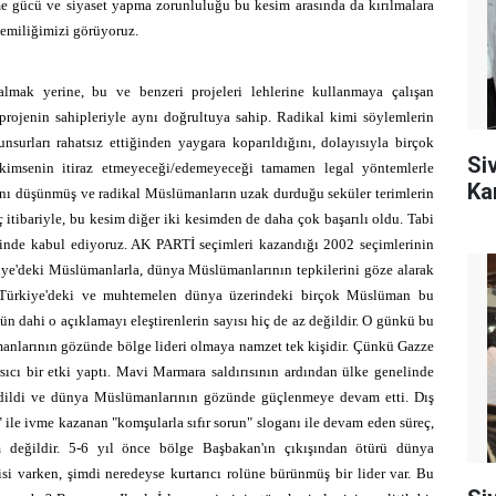
eme gücü ve siyaset yapma zorunluluğu bu kesim arasında da kırılmalara
cemiliğimizi görüyoruz.
lmak yerine, bu ve benzeri projeleri lehlerine kullanmaya çalışan
rojenin sahipleriyle aynı doğrultuya sahip. Radikal kimi söylemlerin
surları rahatsız ettiğinden yaygara koparıldığını, dolayısıyla birçok
Si
kimsenin itiraz etmeyeceği/edemeyeceği tamamen legal yöntemlerle
Ka
ını düşünmüş ve radikal Müslümanların uzak durduğu seküler terimlerin
itibariyle, bu kesim diğer iki kesimden de daha çok başarılı oldu. Tabi
klinde kabul ediyoruz. AK PARTİ seçimleri kazandığı 2002 seçimlerinin
iye'deki Müslümanlarla, dünya Müslümanlarının tepkilerini göze alarak
e Türkiye'deki ve muhtemelen dünya üzerindeki birçok Müslüman bu
 dahi o açıklamayı eleştirenlerin sayısı hiç de az değildir. O günkü bu
nlarının gözünde bölge lideri olmaya namzet tek kişidir. Çünkü Gazze
rsıcı bir etki yaptı. Mavi Marmara saldırısının ardından ülke genelinde
edildi ve dünya Müslümanlarının gözünde güçlenmeye devam etti. Dış
 ile ivme kazanan "komşularla sıfır sorun" sloganı ile devam eden süreç,
 değildir.
5-6 yıl önce bölge Başbakan'ın çıkışından ötürü dünya
i varken, şimdi neredeyse kurtarıcı rolüne bürünmüş bir lider var. Bu