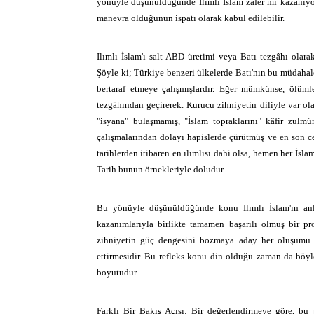
yönüyle düşünüldüğünde Ilımlı İslam zafer mi kazanıyor
manevra olduğunun ispatı olarak kabul edilebilir.
Ilımlı İslam'ı salt ABD üretimi veya Batı tezgâhı ola
Şöyle ki; Türkiye benzeri ülkelerde Batı'nın bu müdahale
bertaraf etmeye çalışmışlardır. Eğer mümkünse, ölüml
tezgâhından geçirerek.
Kurucu zihniyetin diliyle var ol
"isyana" bulaşmamış, "İslam topraklarını" kâfir zulmü
çalışmalarından dolayı hapislerde çürütmüş ve en son c
tarihlerden itibaren en ılımlısı dahi olsa, hemen her İsl
Tarih bunun örnekleriyle doludur.
Bu yönüyle düşünüldüğünde konu Ilımlı İslam'ın anla
kazanımlarıyla birlikte tamamen başarılı olmuş bir p
zihniyetin güç dengesini bozmaya aday her oluşumu
ettirmesidir. Bu refleks konu din olduğu zaman da böyle
boyutudur.
Farklı Bir Bakış Açısı: Bir değerlendirmeye göre, bu 