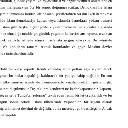
rındıran, günlük yaşamı kolaylaştırması ve özgürleştirmesi anlamında en
 marjinalleşmekten öte bir sonuç doğurmayacaktır. Demokrasi ile islam
aşamın tamamını kontrol altına alan, şekillendiren bir din iken demokrasi
alde İslam demokrasiyi kapsar veya İslam'da demokrasi yoktur benzeri
 İslam gibi başka hiçbir şeyle kıyaslanmayacak bir kutsalın algısında
aykırı olmadığı müddetçe, günlük yaşamın kalitesini arttırıyorsa, o zaman
emek şartıyla istifade etmek maslahata uygun olacaktır. Bu yönüyle
yet v.b konuların tamamı teknik konulardır ve gayri Müslim devlet
da tartışılabilmelidir.
ehditlere karşı kapattı. Kendi vatandaşlarına şartları ağır sayılabilecek
yaset bu kadar kapalılığı kaldıracak bir yapıya sahip değildir. En son
n ülke sınırları içinde de memnuniyetle karşılanmadığını göstermiştir.
ihe not düşülmüştür. Dış etkilere kendinizi ne kadar kapatırsanız kapatın,
Geçen sene Tunus'ta "reformu" tekfir eden resmi bir fetva çıkarıldı ve bu
gün sonuç ortada. İslam ülkelerinde yaşananları bir kıyam olarak
ler internet devrimi de değildir, bu da meseleyi çok basitleştirir. Ancak
den yapıldı.