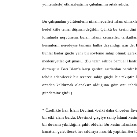
yöntemlerle) etkisizleştirme çabalarının ortak adıdır.
Bu çalışmaları yürütenlerin nihai hedefleri İslam olmakl
hedef kitle temel düşman değildir. Çünkü bu kesim dini 
formlarda neşvünema bulan İslami cemaatler, tarikatları
kesimlerin neredeyse tamamı halka dayandığı için de, h
bunlar kadar güçlü yeni bir söyleme sahip olmak gerek
medeniyetler çatışması…(Bu tezin sahibi Samuel Hanti
durmuştur. Batı İslam'a karşı gardını asırlardan beridir
tehdit edebilecek bir rezerve sahip güçlü bir rakiptir. 
ortadan kaldırmak olanaksız olduğuna göre onu tahdit 
gündemine girdi.)
* Özellikle İran İslam Devrimi, -belki daha önceden İh
bir etki alanı buldu. Devrimci çizgiye sahip İslami ke
bir duvarın yıkıldığına şahit oldular. Bu kesim İslamizas
kanattan gelebilecek her saldırıya hazırlık yaptılar. Her 