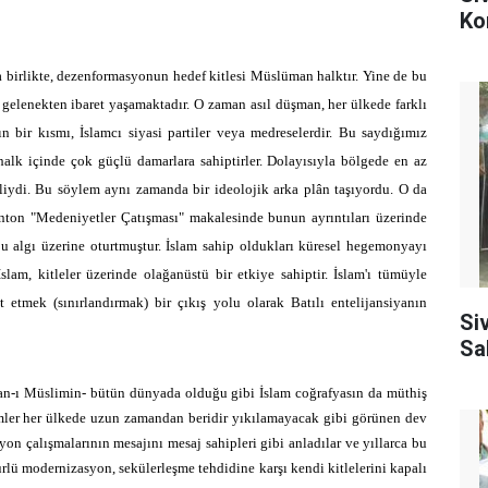
Ko
a birlikte, dezenformasyonun hedef kitlesi Müslüman halktır. Yine de bu
gelenekten ibaret yaşamaktadır. O zaman asıl düşman, her ülkede farklı
n bir kısmı, İslamcı siyasi partiler veya medreselerdir. Bu saydığımız
alk içinde çok güçlü damarlara sahiptirler. Dolayısıyla bölgede en az
liydi. Bu söylem aynı zamanda bir ideolojik arka plân taşıyordu. O da
nton "Medeniyetler Çatışması" makalesinde bunun ayrıntıları üzerinde
 bu algı üzerine oturtmuştur. İslam sahip oldukları küresel hegemonyayı
İslam, kitleler üzerinde olağanüstü bir etkiye sahiptir. İslam'ı tümüyle
etmek (sınırlandırmak) bir çıkış yolu olarak Batılı entelijansiyanın
Si
Sa
van-ı Müslimin- bütün dünyada olduğu gibi İslam coğrafyasın da müthiş
simler her ülkede uzun zamandan beridir yıkılamayacak gibi görünen dev
yon çalışmalarının mesajını mesaj sahipleri gibi anladılar ve yıllarca bu
türlü modernizasyon, sekülerleşme tehdidine karşı kendi kitlelerini kapalı