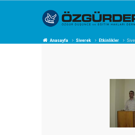
Anasayfa
Siverek
Etkinlikler
Sive