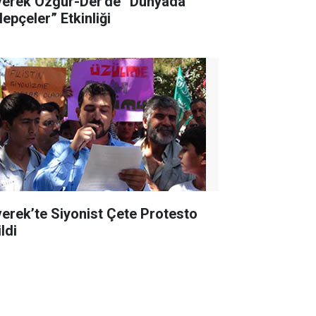
verek Özgür-Der'de “Dünyada
lepçeler” Etkinliği
verek’te Siyonist Çete Protesto
ldi