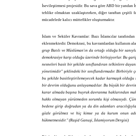
İsevileştirmesi projesidir. Bu sava göre ABD bir yandan 
tehlike olmaktan uzaklaştırırken, diğer taraftan çeşitli 
mücadelede kalıcı müttefikler oluşturmaktır.
İslam ve Seküler Kavramlar: Bazı İslamcılar tarafından ı
eklenmektedir.
Demokrasi, bu kavramlardan kullanım alan
grup Batılı ve Müslüman'ın da ortağı olduğu bir sanıyla 
demokrasiye karşı olduğu üzerinde birleşiyorlar. Bu gari
nesneleri basit bir şekilde sınıflandıran telkinlere daya
yönetimidir" şeklindeki bir sınıflandırmadır. Birbiriyle 
bu şekilde basitleştirilemeyecek kadar karmaşık olduğu 
bir devrim olduğunu anlayamadılar. Bu büyük bir devrimd
karar almada başına buyruk davranma haklarından mahr
hakkı olmayan yürütmeden sorumlu kişi olmasıydı. Çünk
bedene girip doğrudan ya da din adamları aracılığıyla 
gözle görülmez ve hiç kimse ya da kurum onun adı
hükmetmesidir." (Raşid Ganuşi, İslamiyorum Dergisi)