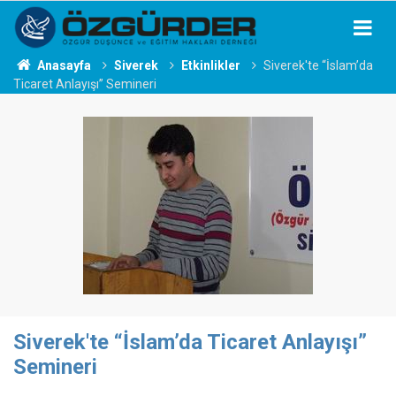
Anasayfa
Siverek
Etkinlikler
Siverek'te “İslam’da
Ticaret Anlayışı” Semineri
Siverek'te “İslam’da Ticaret Anlayışı”
Semineri