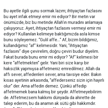
Bu ayetle ilgili şunu sormak lazım; ihtiyaçtan fazlasını
bu ayet infak etmeyi emir mi ediyor? Bir metin var
önümüzde, biz bu metinde Allah'ın muradını anlamaya
çalışıyoruz. Ayet, ihtiyaçtan fazlasını vermeyi emir mi
ediyor? Kullanılan kelimeye baktığımızda asla kimse
bunu söyleyemez. “Gulil affe...” Af, bizim bildiğimiz,
kullandığımız “af” kelimesidir. Yani, “ihtiyaçtan
fazlasını” diye çevirelim, doğru çeviri budur diyelim.
Fakat burada bunu emir mi ediyor? “Af” kelimesi bir
kere “affetmekten” gelir. Yani biri size karşı bir
haksızlık yapmışsa affetmeniz emredilmez. Allah da
affı sever, affedenleri sever, ama tavsiye eder. Bakın
kısas ayetinin arkasında, “affederseniz sizin için hayırlı
olur” der. Ama affedin demez. Çünkü affedip
affetmemek bana kalmış bir şeydir. Affetmeyebilirim
de. Affetmezsem hakkımı dünyada da ahirette de
talep ederim, bu da anamın ak sütü gibi hakkımdır.