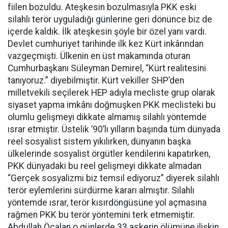
fiilen bozuldu. Ateşkesin bozulmasıyla PKK eski
silahlı terör uyguladığı günlerine geri dönünce biz de
içerde kaldık. İlk ateşkesin şöyle bir özel yanı vardı.
Devlet cumhuriyet tarihinde ilk kez Kürt inkârından
vazgeçmişti. Ülkenin en üst makamında oturan
Cumhurbaşkanı Süleyman Demirel, “Kürt realitesini
tanıyoruz.” diyebilmiştir. Kürt vekiller SHP’den
milletvekili seçilerek HEP adıyla mecliste grup olarak
siyaset yapma imkânı doğmuşken PKK meclisteki bu
olumlu gelişmeyi dikkate almamış silahlı yöntemde
ısrar etmiştir. Üstelik ’90’lı yılların başında tüm dünyada
reel sosyalist sistem yıkılırken, dünyanın başka
ülkelerinde sosyalist örgütler kendilerini kapatırken,
PKK dünyadaki bu reel gelişmeyi dikkate almadan
“Gerçek sosyalizmi biz temsil ediyoruz” diyerek silahlı
terör eylemlerini sürdürme kararı almıştır. Silahlı
yöntemde ısrar, terör kısırdöngüsüne yol açmasına
rağmen PKK bu terör yöntemini terk etmemiştir.
Abdullah Öcalan o günlerde 33 askerin ölümüne ilişkin