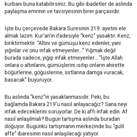
kurbanı buna katabilirsiniz. Bu gibi ibadetler de aslında
paylaşma emrinin ve tavsiyesinin birer parçasıdır.
İşte bu çerçevede Bakara Suresinin 219. ayetini ele
almak lazım. Kur'an'ın ifadesiyle “kenz” yasaktır. Kenz,
biriktirmektir. “Altını ve gümüşü kenz edenler, yani
yığınlar ve onu infak etmeyenler...” Yığmak değil
burada sadece, yığıp infak etmeyenler... “İşte Allah
onlara o altınlarını, gümüşlerini ısıtıp onların ahirette
böğürlerine, göğüslerine, sırtlarına damga vuracak,
basacak” buyuruyor.
Bu aslında “kenz”in yasaklanmasıdır. Peki, bu
bağlamda Bakara 219'u nasıl anlayacağız? Sana neyi
infak edeceklerini soruyorlar. De ki affı infak edin. Af
nasıl anlaşılmalı? Bugün tartışma aslında buradan
doğuyor. Bugünkü tartışmanın merkezinde bu “gulil
affe” ibaresinin nasıl anlaşılacağı yatıyor.