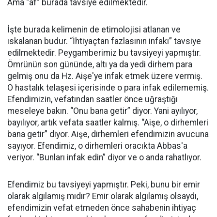
Ama “af” burada tavsiye edilmektedir.
İşte burada kelimenin de etimolojisi atlanan ve
ıskalanan budur. “İhtiyaçtan fazlasının infakı” tavsiye
edilmektedir. Peygamberimiz bu tavsiyeyi yapmıştır.
Ömrünün son gününde, altı ya da yedi dirhem para
gelmiş onu da Hz. Aişe'ye infak etmek üzere vermiş.
O hastalık telaşesi içerisinde o para infak edilememiş.
Efendimizin, vefatından saatler önce uğraştığı
meseleye bakın. “Onu bana getir” diyor. Yani ayılıyor,
bayılıyor, artık vefata saatler kalmış. “Aişe, o dirhemleri
bana getir” diyor. Aişe, dirhemleri efendimizin avucuna
sayıyor. Efendimiz, o dirhemleri oracıkta Abbas'a
veriyor. “Bunları infak edin” diyor ve o anda rahatlıyor.
Efendimiz bu tavsiyeyi yapmıştır. Peki, bunu bir emir
olarak algılamış mıdır? Emir olarak algılamış olsaydı,
efendimizin vefat etmeden önce sahabenin ihtiyaç