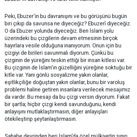
Peki, Ebuzer'in bu davranışını ve bu görüşünü bugün
biri çıkıp da savunsa ne diyeceğiz? Ebuzerî diyeceğiz.
O da Ebuzer yolunda diyeceğiz. Ben İslam yolu
üzerindeki bu çizgilerin devam etmesinin birçok
hayırlara vesile olduğuna inanıyorum. Onun için bu
çizgiyi de birileri savunmalı diyorum. Çünkü bu
çizginin de yüreğini teskin ettiği bir insan kitlesi var.
Bu çizginin de İslam'ın güzelliğini yüreğine soktuğu bir
kitle var. Yani gönlü sosyalizme yakın olanlar,
eşitlikçiliğe doğuştan yakın olanlar, bunu bir varoluş
problemi haline getiren insanlara verilecek mesajımız
da vardır. Bu mesajı da bu çizgi versin diyorum. Fakat
bir şartla; hiçbir çizgi kendi savunduğunu, kendi
anlayışını mutlaklaştırmasın, diğer anlayışları
ötekileştirip şeytanlaştırmasın.
Sahabe devrinden beri İslam'da özel mülkiyetin sınırı