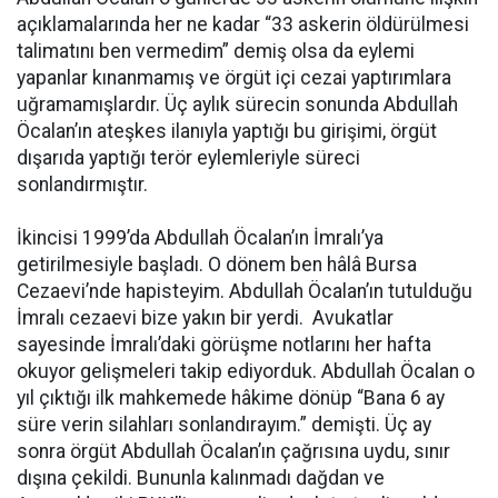
açıklamalarında her ne kadar “33 askerin öldürülmesi
talimatını ben vermedim” demiş olsa da eylemi
yapanlar kınanmamış ve örgüt içi cezai yaptırımlara
uğramamışlardır. Üç aylık sürecin sonunda Abdullah
Öcalan’ın ateşkes ilanıyla yaptığı bu girişimi, örgüt
dışarıda yaptığı terör eylemleriyle süreci
sonlandırmıştır.
İkincisi 1999’da Abdullah Öcalan’ın İmralı’ya
getirilmesiyle başladı. O dönem ben hâlâ Bursa
Cezaevi’nde hapisteyim. Abdullah Öcalan’ın tutulduğu
İmralı cezaevi bize yakın bir yerdi. Avukatlar
sayesinde İmralı’daki görüşme notlarını her hafta
okuyor gelişmeleri takip ediyorduk. Abdullah Öcalan o
yıl çıktığı ilk mahkemede hâkime dönüp “Bana 6 ay
süre verin silahları sonlandırayım.” demişti. Üç ay
sonra örgüt Abdullah Öcalan’ın çağrısına uydu, sınır
dışına çekildi. Bununla kalınmadı dağdan ve