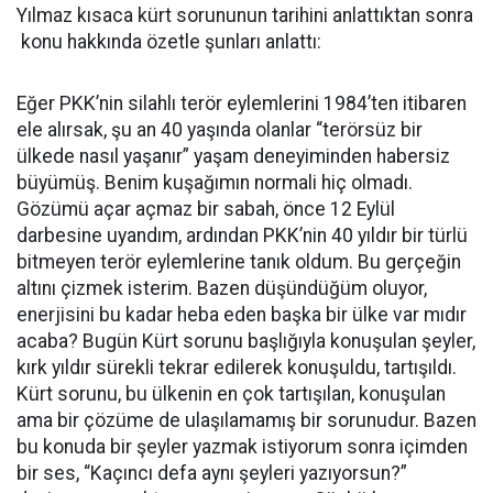
Yılmaz kısaca kürt sorununun tarihini anlattıktan sonra
konu hakkında özetle şunları anlattı:
Eğer PKK’nin silahlı terör eylemlerini 1984’ten itibaren
ele alırsak, şu an 40 yaşında olanlar “terörsüz bir
ülkede nasıl yaşanır” yaşam deneyiminden habersiz
büyümüş. Benim kuşağımın normali hiç olmadı.
Gözümü açar açmaz bir sabah, önce 12 Eylül
darbesine uyandım, ardından PKK’nin 40 yıldır bir türlü
bitmeyen terör eylemlerine tanık oldum. Bu gerçeğin
altını çizmek isterim. Bazen düşündüğüm oluyor,
enerjisini bu kadar heba eden başka bir ülke var mıdır
acaba? Bugün Kürt sorunu başlığıyla konuşulan şeyler,
kırk yıldır sürekli tekrar edilerek konuşuldu, tartışıldı.
Kürt sorunu, bu ülkenin en çok tartışılan, konuşulan
ama bir çözüme de ulaşılamamış bir sorunudur. Bazen
bu konuda bir şeyler yazmak istiyorum sonra içimden
bir ses, “Kaçıncı defa aynı şeyleri yazıyorsun?”