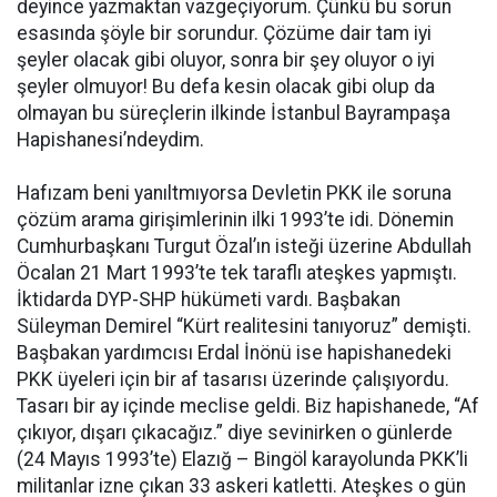
deyince yazmaktan vazgeçiyorum. Çünkü bu sorun
esasında şöyle bir sorundur. Çözüme dair tam iyi
şeyler olacak gibi oluyor, sonra bir şey oluyor o iyi
şeyler olmuyor! Bu defa kesin olacak gibi olup da
olmayan bu süreçlerin ilkinde İstanbul Bayrampaşa
Hapishanesi’ndeydim.
Hafızam beni yanıltmıyorsa Devletin PKK ile soruna
çözüm arama girişimlerinin ilki 1993’te idi. Dönemin
Cumhurbaşkanı Turgut Özal’ın isteği üzerine Abdullah
Öcalan 21 Mart 1993’te tek taraflı ateşkes yapmıştı.
İktidarda DYP-SHP hükümeti vardı. Başbakan
Süleyman Demirel “Kürt realitesini tanıyoruz” demişti.
Başbakan yardımcısı Erdal İnönü ise hapishanedeki
PKK üyeleri için bir af tasarısı üzerinde çalışıyordu.
Tasarı bir ay içinde meclise geldi. Biz hapishanede, “Af
çıkıyor, dışarı çıkacağız.” diye sevinirken o günlerde
(24 Mayıs 1993’te) Elazığ – Bingöl karayolunda PKK’li
militanlar izne çıkan 33 askeri katletti. Ateşkes o gün