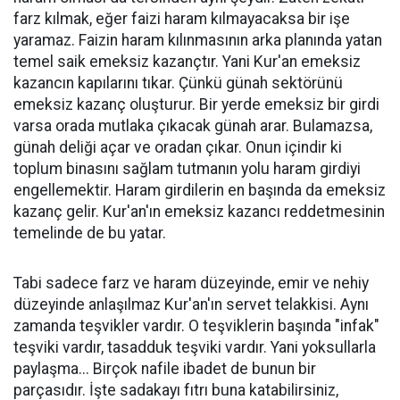
farz kılmak, eğer faizi haram kılmayacaksa bir işe
yaramaz. Faizin haram kılınmasının arka planında yatan
temel saik emeksiz kazançtır. Yani Kur'an emeksiz
kazancın kapılarını tıkar. Çünkü günah sektörünü
emeksiz kazanç oluşturur. Bir yerde emeksiz bir girdi
varsa orada mutlaka çıkacak günah arar. Bulamazsa,
günah deliği açar ve oradan çıkar. Onun içindir ki
toplum binasını sağlam tutmanın yolu haram girdiyi
engellemektir. Haram girdilerin en başında da emeksiz
kazanç gelir. Kur'an'ın emeksiz kazancı reddetmesinin
temelinde de bu yatar.
Tabi sadece farz ve haram düzeyinde, emir ve nehiy
düzeyinde anlaşılmaz Kur'an'ın servet telakkisi. Aynı
zamanda teşvikler vardır. O teşviklerin başında "infak"
teşviki vardır, tasadduk teşviki vardır. Yani yoksullarla
paylaşma... Birçok nafile ibadet de bunun bir
parçasıdır. İşte sadakayı fıtrı buna katabilirsiniz,