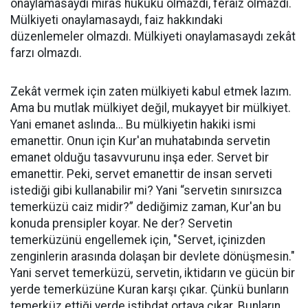
onaylamasaydı miras hukuku olmazdı, feraiz olmazdı.
Mülkiyeti onaylamasaydı, faiz hakkındaki
düzenlemeler olmazdı. Mülkiyeti onaylamasaydı zekât
farzı olmazdı.
Zekât vermek için zaten mülkiyeti kabul etmek lazım.
Ama bu mutlak mülkiyet değil, mukayyet bir mülkiyet.
Yani emanet aslında… Bu mülkiyetin hakiki ismi
emanettir. Onun için Kur'an muhatabında servetin
emanet olduğu tasavvurunu inşa eder. Servet bir
emanettir. Peki, servet emanettir de insan serveti
istediği gibi kullanabilir mi? Yani “servetin sınırsızca
temerküzü caiz midir?” dediğimiz zaman, Kur'an bu
konuda prensipler koyar. Ne der? Servetin
temerküzünü engellemek için, "Servet, içinizden
zenginlerin arasında dolaşan bir devlete dönüşmesin."
Yani servet temerküzü, servetin, iktidarın ve gücün bir
yerde temerküzüne Kuran karşı çıkar. Çünkü bunların
temerküz ettiği yerde istibdat ortaya çıkar. Bunların