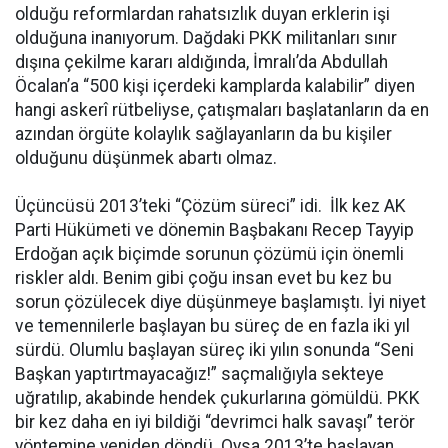
olduğu reformlardan rahatsızlık duyan erklerin işi
olduğuna inanıyorum. Dağdaki PKK militanları sınır
dışına çekilme kararı aldığında, İmralı’da Abdullah
Öcalan’a “500 kişi içerdeki kamplarda kalabilir” diyen
hangi askerî rütbeliyse, çatışmaları başlatanların da en
azından örgüte kolaylık sağlayanların da bu kişiler
olduğunu düşünmek abartı olmaz.
Üçüncüsü 2013’teki “Çözüm süreci” idi. İlk kez AK
Parti Hükümeti ve dönemin Başbakanı Recep Tayyip
Erdoğan açık biçimde sorunun çözümü için önemli
riskler aldı. Benim gibi çoğu insan evet bu kez bu
sorun çözülecek diye düşünmeye başlamıştı. İyi niyet
ve temennilerle başlayan bu süreç de en fazla iki yıl
sürdü. Olumlu başlayan süreç iki yılın sonunda “Seni
Başkan yaptırtmayacağız!” saçmalığıyla sekteye
uğratılıp, akabinde hendek çukurlarına gömüldü. PKK
bir kez daha en iyi bildiği “devrimci halk savaşı” terör
yöntemine yeniden döndü. Oysa 2013’te başlayan