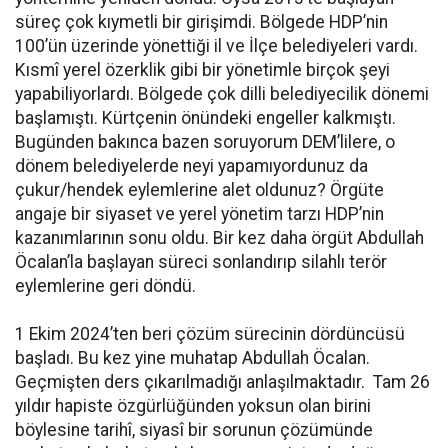
süreç çok kıymetli bir girişimdi. Bölgede HDP’nin
100’ün üzerinde yönettiği il ve İlçe belediyeleri vardı.
Kısmî yerel özerklik gibi bir yönetimle birçok şeyi
yapabiliyorlardı. Bölgede çok dilli belediyecilik dönemi
başlamıştı. Kürtçenin önündeki engeller kalkmıştı.
Bugünden bakınca bazen soruyorum DEM’lilere, o
dönem belediyelerde neyi yapamıyordunuz da
çukur/hendek eylemlerine alet oldunuz? Örgüte
angaje bir siyaset ve yerel yönetim tarzı HDP’nin
kazanımlarının sonu oldu. Bir kez daha örgüt Abdullah
Öcalan’la başlayan süreci sonlandırıp silahlı terör
eylemlerine geri döndü.
1 Ekim 2024’ten beri çözüm sürecinin dördüncüsü
başladı. Bu kez yine muhatap Abdullah Öcalan.
Geçmişten ders çıkarılmadığı anlaşılmaktadır. Tam 26
yıldır hapiste özgürlüğünden yoksun olan birini
böylesine tarihî, siyasî bir sorunun çözümünde