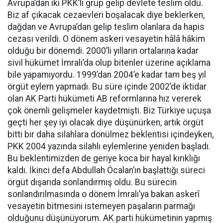
Avrupa’dan iki PKK’li grup gelip devlete teslim oldu.
Biz af çıkacak cezaevleri boşalacak diye beklerken,
dağdan ve Avrupa’dan gelip teslim olanlara da hapis
cezası verildi. O dönem askeri vesayetin hâlâ hâkim
olduğu bir dönemdi. 2000’li yılların ortalarına kadar
sivil hükümet İmralı’da olup bitenler üzerine açıklama
bile yapamıyordu. 1999’dan 2004’e kadar tam beş yıl
örgüt eylem yapmadı. Bu süre içinde 2002’de iktidar
olan AK Parti hükümeti AB reformlarına hız vererek
çok önemli gelişmeler kaydetmişti. Biz Türkiye uçuşa
geçti her şey iyi olacak diye düşünürken, artık örgüt
bitti bir daha silahlara dönülmez beklentisi içindeyken,
PKK 2004 yazında silahlı eylemlerine yeniden başladı.
Bu beklentimizden de geriye koca bir hayal kırıklığı
kaldı. İkinci defa Abdullah Öcalan’ın başlattığı süreci
örgüt dışarıda sonlandırmış oldu. Bu sürecin
sonlandırılmasında o dönem İmralı’ya bakan askerî
vesayetin bitmesini istemeyen paşaların parmağı
olduğunu düşünüyorum. AK parti hükümetinin yapmış