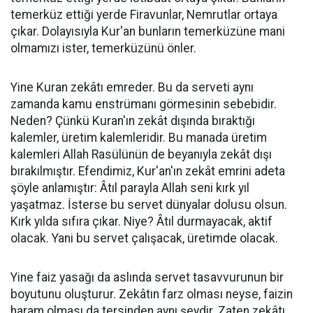
temerküz ettiği yerde Firavunlar, Nemrutlar ortaya
çıkar. Dolayısıyla Kur'an bunların temerküzüne mani
olmamızı ister, temerküzünü önler.
Yine Kuran zekâtı emreder. Bu da serveti aynı
zamanda kamu enstrümanı görmesinin sebebidir.
Neden? Çünkü Kuran'ın zekât dışında bıraktığı
kalemler, üretim kalemleridir. Bu manada üretim
kalemleri Allah Rasülünün de beyanıyla zekât dışı
bırakılmıştır. Efendimiz, Kur'an'ın zekât emrini adeta
şöyle anlamıştır: Âtıl parayla Allah seni kırk yıl
yaşatmaz. İsterse bu servet dünyalar dolusu olsun.
Kırk yılda sıfıra çıkar. Niye? Âtıl durmayacak, aktif
olacak. Yani bu servet çalışacak, üretimde olacak.
Yine faiz yasağı da aslında servet tasavvurunun bir
boyutunu oluşturur. Zekâtın farz olması neyse, faizin
haram olması da tersinden aynı şeydir. Zaten zekâtı