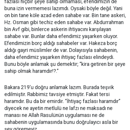
fazlası hiçbir şeye sahip olmaması, efendimizin de
buna izin vermemesi lazımdı. Oysaki böyle değil. Yani
on bin tane köle azad eden sahabe var. Bin tane askeri,
Hz. Osman gibi techiz eden sahabe var. Abdurrahman
bin Avf gibi, binlerce askerin ihtiyacını karşılayan
sahabe var. Bunlar daha efendimiz yaşarken oluyor.
Efendimizin borç aldığı sahabeler var. Hakeza borç
aldığı gayri müslimler de var. Dolayısıyla sahabenin,
daha efendimiz yaşarken ihtiyaç fazlası elindeydi.
Bunu böyle anlamak şu demektir; “kira getiren bir şeye
sahip olmak haramdır!?.”
Bakara 219'u doğru anlamak lazım. Burada teşvik
edilmiştir. Rabbimiz tavsiye etmiştir. Fakat tersi
haramdır. Bu da bir emirdir. “İhtiyaç fazlası haramdır”
diyecek ne ayetin metlulü ne lafzı ne maksadı ne
manası ne Allah Rasulünün uygulaması ne de
sahabenin uygulamasında bunu doğrulayıcı asla bir
şey göremeyiz.