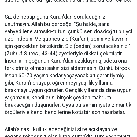
Siz de hesap günü Kuran'dan sorulacağınızı
unutmayın. Allah bu gerçeğe; "Şu halde, sana
vahyedilene sımsıkı-tutun; çünkü sen dosdoğru bir yol
üzerindesin. Ve şüphesiz o (Kur'an), senin ve kavmin
için gerçekten bir zikirdir. Siz (ondan) sorulacaksınız."
(Zuhruf Suresi, 43-44) ayetleriyle dikkat çekmiştir.
İnsanların çoğunun Kuran'dan uzaklaşmış, adeta onu
terk etmiş olması sakın sizi aldatmasın. Çünkü birçok
insan 60-70 yaşına kadar yaşayacakları garantiymiş
gibi, Kuran'ı okuyup, öğrenmeyi yaşlılık yıllarına
bırakmayı uygun görürler. Gençlik yıllarında dine uygun
yaşamanın, kendilerini birçok şeyden mahrum
bırakacağını düşünürler. Oysa bu samimiyetsiz mantık
örgüleriyle kendi kendilerine kötü bir son hazırlarlar.
Allah'a nasıl kulluk edeceğinizi size açıklayan ve
yegane rehberiniz olan kitap Kuran'dır. Tüm yaşamınızı