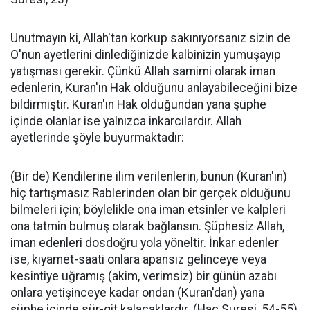
Unutmayın ki, Allah'tan korkup sakınıyorsanız sizin de
O'nun ayetlerini dinlediğinizde kalbinizin yumuşayıp
yatışması gerekir. Çünkü Allah samimi olarak iman
edenlerin, Kuran'ın Hak olduğunu anlayabileceğini bize
bildirmiştir. Kuran'ın Hak olduğundan yana şüphe
içinde olanlar ise yalnızca inkarcılardır. Allah
ayetlerinde şöyle buyurmaktadır:
(Bir de) Kendilerine ilim verilenlerin, bunun (Kuran'ın)
hiç tartışmasız Rablerinden olan bir gerçek olduğunu
bilmeleri için; böylelikle ona iman etsinler ve kalpleri
ona tatmin bulmuş olarak bağlansın. Şüphesiz Allah,
iman edenleri dosdoğru yola yöneltir. İnkar edenler
ise, kıyamet-saati onlara apansız gelinceye veya
kesintiye uğramış (akim, verimsiz) bir günün azabı
onlara yetişinceye kadar ondan (Kuran'dan) yana
şüphe içinde sür-git kalacaklardır. (Hac Suresi, 54-55)