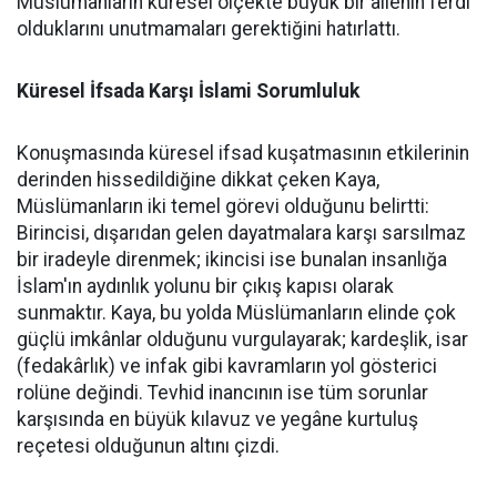
Müslümanların küresel ölçekte büyük bir ailenin ferdi
olduklarını unutmamaları gerektiğini hatırlattı.
Küresel İfsada Karşı İslami Sorumluluk
Konuşmasında küresel ifsad kuşatmasının etkilerinin
derinden hissedildiğine dikkat çeken Kaya,
Müslümanların iki temel görevi olduğunu belirtti:
Birincisi, dışarıdan gelen dayatmalara karşı sarsılmaz
bir iradeyle direnmek; ikincisi ise bunalan insanlığa
İslam'ın aydınlık yolunu bir çıkış kapısı olarak
sunmaktır. Kaya, bu yolda Müslümanların elinde çok
güçlü imkânlar olduğunu vurgulayarak; kardeşlik, isar
(fedakârlık) ve infak gibi kavramların yol gösterici
rolüne değindi. Tevhid inancının ise tüm sorunlar
karşısında en büyük kılavuz ve yegâne kurtuluş
reçetesi olduğunun altını çizdi.