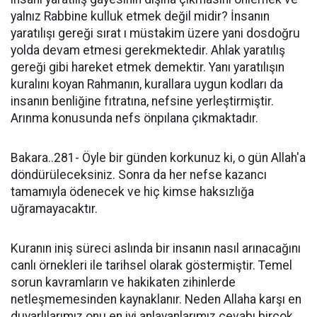
yalnız Rabbine kulluk etmek değil midir? İnsanın
yaratılışı gereği sırat ı müstakim üzere yani dosdoğru
yolda devam etmesi gerekmektedir. Ahlak yaratılış
gereği gibi hareket etmek demektir. Yanı yaratılışın
kuralını koyan Rahmanın, kurallara uygun kodları da
insanın benliğine fıtratına, nefsine yerleştirmiştir.
Arınma konusunda nefs önpılana çıkmaktadır.
Bakara..281- Öyle bir günden korkunuz ki, o gün Allah'a
döndürüleceksiniz. Sonra da her nefse kazancı
tamamıyla ödenecek ve hiç kimse haksızlığa
uğramayacaktır.
Kuranın iniş süreci aslında bir insanın nasıl arınacağını
canlı örnekleri ile tarihsel olarak göstermiştir. Temel
sorun kavramların ve hakikaten zihinlerde
netleşmemesinden kaynaklanır. Neden Allaha karşı en
duyarlılarımız onu en iyi anlayanlarımız cevabı birçok