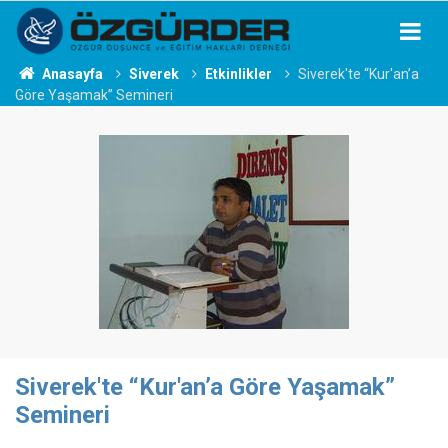
Anasayfa
Siverek
Etkinlikler
Siverek'te “Kur'an’a
Göre Yaşamak” Semineri
Siverek'te “Kur'an’a Göre Yaşamak”
Semineri