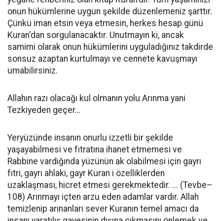
onun hükümlerine uygun şekilde düzenlemeniz şarttır.
Çünkü iman etsin veya etmesin, herkes hesap günü
Kuran'dan sorgulanacaktır. Unutmayın ki, ancak
samimi olarak onun hükümlerini uyguladığınız takdirde
sonsuz azaptan kurtulmayı ve cennete kavuşmayı
umabilirsiniz.
Allahın razı olacağı kul olmanın yolu Arınma yani
Tezkiyeden geçer…
Yeryüzünde insanın onurlu izzetli bir şekilde
yaşayabilmesi ve fıtratına ihanet etmemesi ve
Rabbine vardığında yüzünün ak olabilmesi için gayrı
fıtri, gayrı ahlaki, gayr Kuran i özelliklerden
uzaklaşması, hicret etmesi gerekmektedir. ... (Tevbe–
108) Arınmayı içten arzu eden adamlar vardır. Allah
temizlenip arınanları sever Kuranın temel amacı da
insanı yaratılış gayesinin dışına çıkmasını önlemek ve