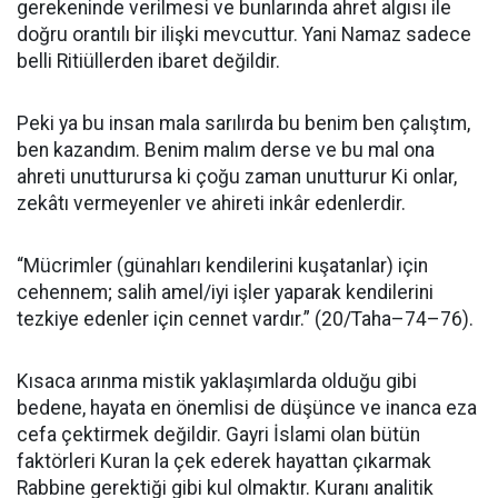
gerekeninde verilmesi ve bunlarında ahret algısı ile
doğru orantılı bir ilişki mevcuttur. Yani Namaz sadece
belli Ritiüllerden ibaret değildir.
Peki ya bu insan mala sarılırda bu benim ben çalıştım,
ben kazandım. Benim malım derse ve bu mal ona
ahreti unutturursa ki çoğu zaman unutturur Ki onlar,
zekâtı vermeyenler ve ahireti inkâr edenlerdir.
“Mücrimler (günahları kendilerini kuşatanlar) için
cehennem; salih amel/iyi işler yaparak kendilerini
tezkiye edenler için cennet vardır.” (20/Taha–74–76).
Kısaca arınma mistik yaklaşımlarda olduğu gibi
bedene, hayata en önemlisi de düşünce ve inanca eza
cefa çektirmek değildir. Gayri İslami olan bütün
faktörleri Kuran la çek ederek hayattan çıkarmak
Rabbine gerektiği gibi kul olmaktır. Kuranı analitik