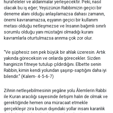
hurafeleler ve aldanmalar yerleşecektir. Peki, nasıl
olacak bu iş eğer; Yeyüzünün Rabbimizin geçici bir
deneme alanı olduğu anlaşılamazsa dahası zamanın,
önemi kavranamazsa, eşyanın geçici bir kullanım
metası olduğu netleşmezse ve İnsanın bağımlı sınırlı
sorumlu olduğu yanı müstağni olmadığı kuranı
kavramlarla oturtulmazsa arınma çok zor olur.
“Ve şüphesiz sen pek büyük bir ahlak üzeresin. Artık
yakında göreceksin ve onlarda görecekler. Sizden
hanginizin fitneye tutulup çıldırdığını. Elbette senin
Rabbin, kimin kendi yolundan şaşırıp-saptığını daha iyi
bilendir.” (Kalem- 4-5-6-7)
Zihnin netleşebilmesinin yegâne yolu Âlemlerin Rabbi
ile Kuran aracılığı sayesinde iletişim halın de olmak ve
gerektiğinde hemen ona müracaat etmekle
gerçekleşir zira bunun dışındaki yollar insanı karanlık