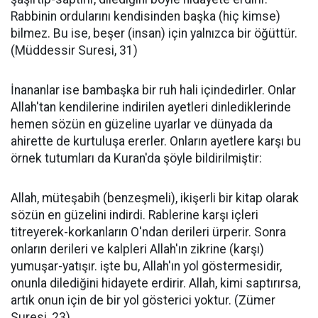
Rabbinin ordularını kendisinden başka (hiç kimse)
bilmez. Bu ise, beşer (insan) için yalnızca bir öğüttür.
(Müddessir Suresi, 31)
İnananlar ise bambaşka bir ruh hali içindedirler. Onlar
Allah'tan kendilerine indirilen ayetleri dinlediklerinde
hemen sözün en güzeline uyarlar ve dünyada da
ahirette de kurtuluşa ererler. Onların ayetlere karşı bu
örnek tutumları da Kuran'da şöyle bildirilmiştir:
Allah, müteşabih (benzeşmeli), ikişerli bir kitap olarak
sözün en güzelini indirdi. Rablerine karşı içleri
titreyerek-korkanların O'ndan derileri ürperir. Sonra
onların derileri ve kalpleri Allah'ın zikrine (karşı)
yumuşar-yatışır. işte bu, Allah'ın yol göstermesidir,
onunla dilediğini hidayete erdirir. Allah, kimi saptırırsa,
artık onun için de bir yol gösterici yoktur. (Zümer
Suresi, 23)