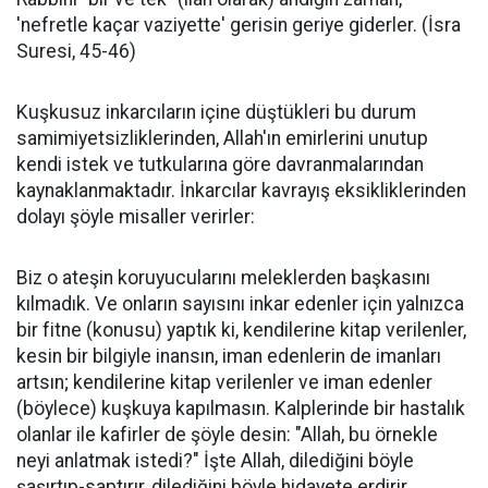
'nefretle kaçar vaziyette' gerisin geriye giderler. (İsra
Suresi, 45-46)
Kuşkusuz inkarcıların içine düştükleri bu durum
samimiyetsizliklerinden, Allah'ın emirlerini unutup
kendi istek ve tutkularına göre davranmalarından
kaynaklanmaktadır. İnkarcılar kavrayış eksikliklerinden
dolayı şöyle misaller verirler:
Biz o ateşin koruyucularını meleklerden başkasını
kılmadık. Ve onların sayısını inkar edenler için yalnızca
bir fitne (konusu) yaptık ki, kendilerine kitap verilenler,
kesin bir bilgiyle inansın, iman edenlerin de imanları
artsın; kendilerine kitap verilenler ve iman edenler
(böylece) kuşkuya kapılmasın. Kalplerinde bir hastalık
olanlar ile kafirler de şöyle desin: "Allah, bu örnekle
neyi anlatmak istedi?" İşte Allah, dilediğini böyle
şaşırtıp-saptırır, dilediğini böyle hidayete erdirir.