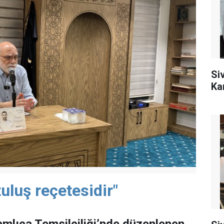
Si
Ka
uluş reçetesidir"
mlıca Temsilciliği’nde düzenlenen