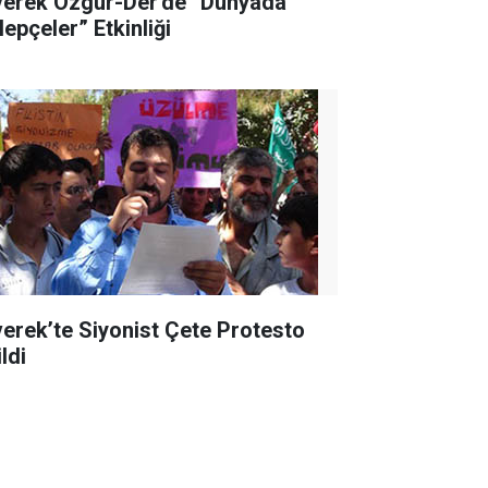
verek Özgür-Der'de “Dünyada
lepçeler” Etkinliği
verek’te Siyonist Çete Protesto
ldi