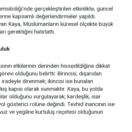
lciliği’nde gerçekleştirilen etkinlikte, güncel
erine kapsamlı değerlendirmeler yapıldı.
an Kaya, Müslümanların küresel ölçekte büyük
ı gerektiğini hatırlattı.
uluk
ın etkilerinin derinden hissedildiğine dikkat
revi olduğunu belirtti: Birincisi, dışarıdan
iradeyle direnmek; ikincisi ise bunalan
çıkış kapısı olarak sunmaktır. Kaya, bu yolda
ar olduğunu vurgulayarak; kardeşlik, isar
yol gösterici rolüne değindi. Tevhid inancının ise
avuz ve yegâne kurtuluş reçetesi olduğunun