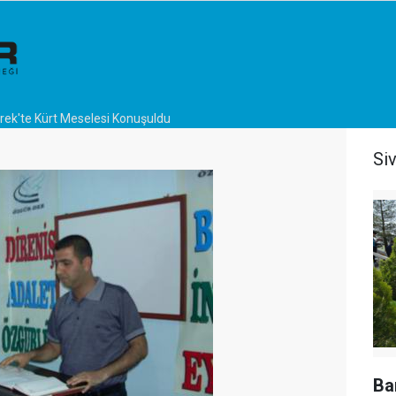
rek'te Kürt Meselesi Konuşuldu
Si
Ba