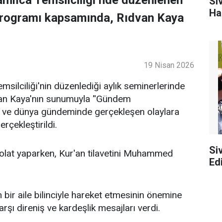
Si
Ha
programı kapsamında, Rıdvan Kaya
19 Nisan 2026
ilciliği'nin düzenlediği aylık seminerlerinde
an Kaya'nın sunumuyla ''Gündem
lke ve dünya gündeminde gerçekleşen olaylara
rçekleştirildi.
Si
lat yaparken, Kur'an tilavetini Muhammed
Edi
bir aile bilinciyle hareket etmesinin önemine
şı direniş ve kardeşlik mesajları verdi.