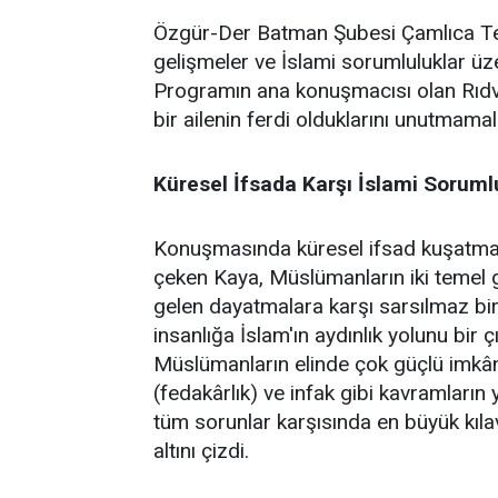
Özgür-Der Batman Şubesi Çamlıca Temsi
gelişmeler ve İslami sorumluluklar üz
Programın ana konuşmacısı olan Rıdv
bir ailenin ferdi olduklarını unutmamalar
Küresel İfsada Karşı İslami Soruml
Konuşmasında küresel ifsad kuşatmasın
çeken Kaya, Müslümanların iki temel gö
gelen dayatmalara karşı sarsılmaz bir 
insanlığa İslam'ın aydınlık yolunu bir 
Müslümanların elinde çok güçlü imkânl
(fedakârlık) ve infak gibi kavramların 
tüm sorunlar karşısında en büyük kıl
altını çizdi.