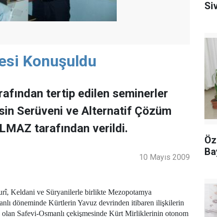
Siv
lesi Konuşuldu
afından tertip edilen seminerler
esin Serüveni ve Alternatif Çözüm
YILMAZ tarafından verildi.
Öz
Ba
10 Mayıs 2009
urî, Keldani ve Süryanilerle birlikte Mezopotamya
anlı döneminde Kürtlerin Yavuz devrinden itibaren ilişkilerin
olan Safevi-Osmanlı çekişmesinde Kürt Mirliklerinin otonom