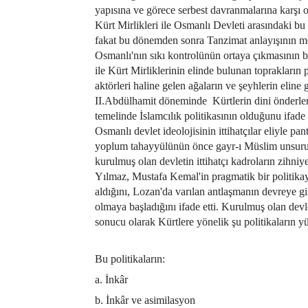
yapısına ve görece serbest davranmalarına karşı o
Kürt Mirlikleri ile Osmanlı Devleti arasındaki bu i
fakat bu dönemden sonra Tanzimat anlayışının me
Osmanlı'nın sıkı kontrolünün ortaya çıkmasının bu
ile Kürt Mirliklerinin elinde bulunan toprakların
aktörleri haline gelen ağaların ve şeyhlerin eline 
II.Abdülhamit döneminde
Kürtlerin dini önderle
temelinde İslamcılık politikasının olduğunu ifa
Osmanlı devlet ideolojisinin ittihatçılar eliyle pantu
yoplum tahayyülünün önce gayr-ı Müslim unsurun 
kurulmuş olan devletin ittihatçı kadroların zihniy
Yılmaz, Mustafa Kemal'in pragmatik bir politikayl
aldığını, Lozan'da varılan antlaşmanın devreye g
olmaya başladığını ifade etti. Kurulmuş olan devlet
sonucu olarak Kürtlere yönelik şu politikaların yü
Bu politikaların:
a. İnkâr
b. İnkâr ve asimilasyon