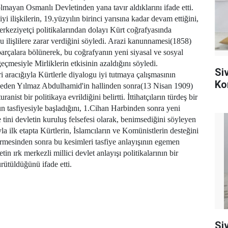
lmayan Osmanlı Devletinden yana tavır aldıklarını ifade etti.
yi ilişkilerin, 19.yüzyılın birinci yarısına kadar devam ettiğini,
rkeziyetçi politikalarından dolayı Kürt coğrafyasında
 ilişlilere zarar verdiğini söyledi. Arazi kanunnamesi(1858)
 parçalara bölünerek, bu coğrafyanın yeni siyasal ve sosyal
geçmesiyle Mirliklerin etkisinin azaldığını söyledi.
Si
ri aracığıyla Kürtlerle diyalogu iyi tutmaya çalışmasının
Ko
de eden Yılmaz Abdulhamid'in hallinden sonra(13 Nisan 1909)
ranist bir politikaya evrildiğini belirtti. İttihatçıların türdeş bir
tasfiyesiyle başladığını, 1.Cihan Harbinden sonra yeni
e tini devletin kuruluş felsefesi olarak, benimsediğini söyleyen
a ilk etapta Kürtlerin, İslamcıların ve Komünistlerin desteğini
irmesinden sonra bu kesimleri tasfiye anlayışının egemen
in ırk merkezli millici devlet anlayışı politikalarının bir
rütüldüğünü ifade etti.
Si