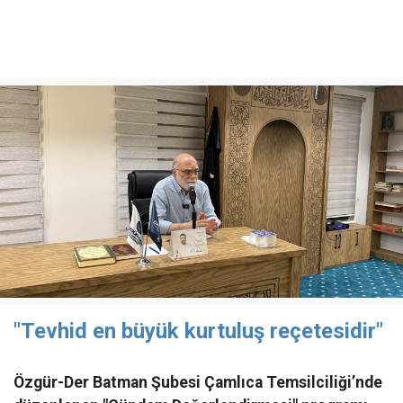
"Tevhid en büyük kurtuluş reçetesidir"
Özgür-Der Batman Şubesi Çamlıca Temsilciliği’nde