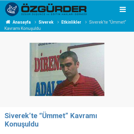
Anasayfa
Siverek
Etkinlikler
Siverek’te “Ümmet”
Kavramı Konuşuldu
Siverek’te “Ümmet” Kavramı
Konuşuldu