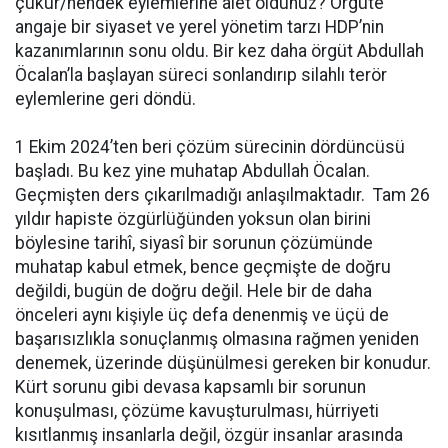
çukur/hendek eylemlerine alet oldunuz? Örgüte
angaje bir siyaset ve yerel yönetim tarzı HDP’nin
kazanımlarının sonu oldu. Bir kez daha örgüt Abdullah
Öcalan’la başlayan süreci sonlandırıp silahlı terör
eylemlerine geri döndü.
1 Ekim 2024’ten beri çözüm sürecinin dördüncüsü
başladı. Bu kez yine muhatap Abdullah Öcalan.
Geçmişten ders çıkarılmadığı anlaşılmaktadır. Tam 26
yıldır hapiste özgürlüğünden yoksun olan birini
böylesine tarihî, siyasî bir sorunun çözümünde
muhatap kabul etmek, bence geçmişte de doğru
değildi, bugün de doğru değil. Hele bir de daha
önceleri aynı kişiyle üç defa denenmiş ve üçü de
başarısızlıkla sonuçlanmış olmasına rağmen yeniden
denemek, üzerinde düşünülmesi gereken bir konudur.
Kürt sorunu gibi devasa kapsamlı bir sorunun
konuşulması, çözüme kavuşturulması, hürriyeti
kısıtlanmış insanlarla değil, özgür insanlar arasında