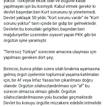
yoktur. Türkiye’de eksik olan ve bugüne kadar
yapılmayan işin bu kısmıydı. Kabul etmek gerekir ki
devlet başından beri Kürt sorununu iyi yönetemedi.
Devlet yaklaşık 50 yıldır, “Kürt sorunu vardır” ile “Kürt
sorunu yoktur” tavrı içinde bir gidip bir gelmektedir.
Devletin bu konudaki gelgitleri, başından beri
mağduriyetler üzerinden siyaset yapan PKK gibi bir
örgütün işine yaramıştır.
“Terörsüz Türkiye” sürecinin amacına ulaşması için
yapılması gereken dört şey;
Birincisi, bunca yıldan sonra silah bırakma aşamasına
gelmiş örgüt üyelerinin toplumsal yaşama katılmaları
için, bir Af veya İnfaz Yasası’nın çıkarılması doğru
olanıdır. Örgütün silahsızlandırılması için “af” bu
sürecin olmazsa olmazı gibidir. Örgütün
silahsızlandırılmasının yolu buradan geçmektedir.
Devlet bu konuyu örgütle müzakere edebilir/etmelidir.