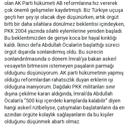
olan AK Parti hükümeti AB reformlarına hız vererek
çok önemli gelişmeler kaydetmişti. Biz Türkiye uçuşa
geçti her şey iyi olacak diye düşünürken, artık örgüt
bitti bir daha silahlara dönülmez beklentisi içindeyken,
PKK 2004 yazında silahlı eylemlerine yeniden başladı.
Bu beklentimizden de geriye koca bir hayal kırıklığı
kaldı. İkinci defa Abdullah Öcalan’ın başlattığı süreci
örgüt dışarıda sonlandırmış oldu. Bu sürecin
sonlandırılmasında o dönem İmralı’ya bakan askerî
vesayetin bitmesini istemeyen paşaların parmağı
olduğunu düşünüyorum. AK parti hükümetinin yapmış
olduğu reformlardan rahatsızlık duyan erklerin işi
olduğuna inanıyorum. Dağdaki PKK militanları sınır
dışına çekilme kararı aldığında, İmralı’da Abdullah
Öcalan’a “500 kişi içerdeki kamplarda kalabilir” diyen
hangi askerî rütbeliyse, çatışmaları başlatanların da en
azından örgüte kolaylık sağlayanların da bu kişiler
olduğunu düşünmek abartı olmaz.