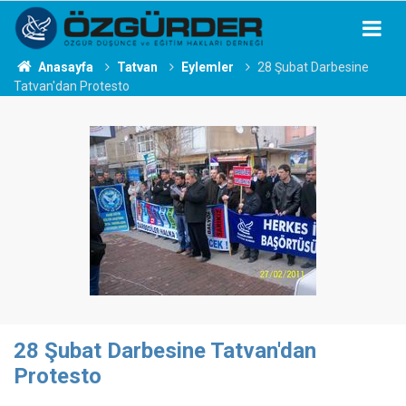
Anasayfa
Tatvan
Eylemler
28 Şubat Darbesine
Tatvan'dan Protesto
28 Şubat Darbesine Tatvan'dan
Protesto