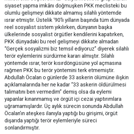
siyaset yapma imkânı doğmuşken PKK meclisteki bu
olumlu gelişmeyi dikkate almamış silahlı yöntemde
ısrar etmiştir. Üstelik ’90’lı yılların başında tüm dünyada
reel sosyalist sistem yıkılırken, dünyanın başka
ülkelerinde sosyalist örgütler kendilerini kapatırken,
PKK dünyadaki bu reel gelişmeyi dikkate almadan
“Gerçek sosyalizmi biz temsil ediyoruz” diyerek silahlı
terör eylemlerini sürdürme kararı almıştır. Silahlı
yöntemde ısrar, terör kısırdöngüsüne yol açmasına
rağmen PKK bu terör yöntemini terk etmemiştir.
Abdullah Öcalan o günlerde 33 askerin ölümüne ilişkin
açıklamalarında her ne kadar “33 askerin öldürülmesi
talimatını ben vermedim” demiş olsa da eylemi
yapanlar kınanmamış ve örgüt içi cezai yaptırımlara
uğramamışlardır. Üç aylık sürecin sonunda Abdullah
Öcalan’ın ateşkes ilanıyla yaptığı bu girişimi, örgüt
dışarıda yaptığı terör eylemleriyle süreci
sonlandırmıştır.