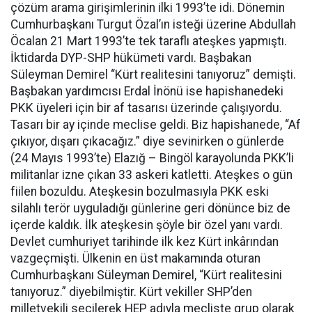
çözüm arama girişimlerinin ilki 1993’te idi. Dönemin
Cumhurbaşkanı Turgut Özal’ın isteği üzerine Abdullah
Öcalan 21 Mart 1993’te tek taraflı ateşkes yapmıştı.
İktidarda DYP-SHP hükümeti vardı. Başbakan
Süleyman Demirel “Kürt realitesini tanıyoruz” demişti.
Başbakan yardımcısı Erdal İnönü ise hapishanedeki
PKK üyeleri için bir af tasarısı üzerinde çalışıyordu.
Tasarı bir ay içinde meclise geldi. Biz hapishanede, “Af
çıkıyor, dışarı çıkacağız.” diye sevinirken o günlerde
(24 Mayıs 1993’te) Elazığ – Bingöl karayolunda PKK’li
militanlar izne çıkan 33 askeri katletti. Ateşkes o gün
fiilen bozuldu. Ateşkesin bozulmasıyla PKK eski
silahlı terör uyguladığı günlerine geri dönünce biz de
içerde kaldık. İlk ateşkesin şöyle bir özel yanı vardı.
Devlet cumhuriyet tarihinde ilk kez Kürt inkârından
vazgeçmişti. Ülkenin en üst makamında oturan
Cumhurbaşkanı Süleyman Demirel, “Kürt realitesini
tanıyoruz.” diyebilmiştir. Kürt vekiller SHP’den
milletvekili seçilerek HEP adıyla mecliste grup olarak