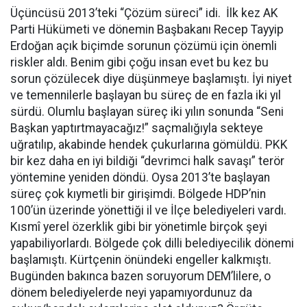
Üçüncüsü 2013’teki “Çözüm süreci” idi. İlk kez AK
Parti Hükümeti ve dönemin Başbakanı Recep Tayyip
Erdoğan açık biçimde sorunun çözümü için önemli
riskler aldı. Benim gibi çoğu insan evet bu kez bu
sorun çözülecek diye düşünmeye başlamıştı. İyi niyet
ve temennilerle başlayan bu süreç de en fazla iki yıl
sürdü. Olumlu başlayan süreç iki yılın sonunda “Seni
Başkan yaptırtmayacağız!” saçmalığıyla sekteye
uğratılıp, akabinde hendek çukurlarına gömüldü. PKK
bir kez daha en iyi bildiği “devrimci halk savaşı” terör
yöntemine yeniden döndü. Oysa 2013’te başlayan
süreç çok kıymetli bir girişimdi. Bölgede HDP’nin
100’ün üzerinde yönettiği il ve İlçe belediyeleri vardı.
Kısmî yerel özerklik gibi bir yönetimle birçok şeyi
yapabiliyorlardı. Bölgede çok dilli belediyecilik dönemi
başlamıştı. Kürtçenin önündeki engeller kalkmıştı.
Bugünden bakınca bazen soruyorum DEM’lilere, o
dönem belediyelerde neyi yapamıyordunuz da