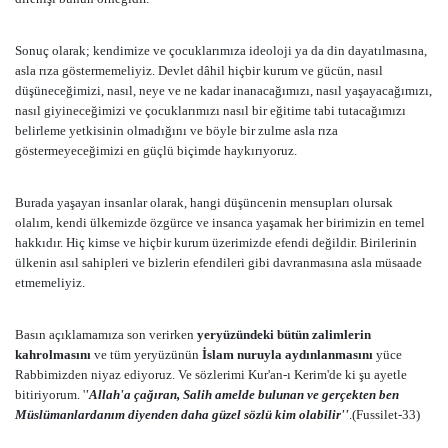
Sonuç olarak; kendimize ve çocuklarımıza ideoloji ya da din dayatılmasına,
asla rıza göstermemeliyiz. Devlet dâhil hiçbir kurum ve gücün, nasıl
düşüneceğimizi, nasıl, neye ve ne kadar inanacağımızı, nasıl yaşayacağımızı,
nasıl giyineceğimizi ve çocuklarımızı nasıl bir eğitime tabi tutacağımızı
belirleme yetkisinin olmadığını ve böyle bir zulme asla rıza
göstermeyeceğimizi en güçlü biçimde haykırıyoruz.
Burada yaşayan insanlar olarak, hangi düşüncenin mensupları olursak
olalım, kendi ülkemizde özgürce ve insanca yaşamak her birimizin en temel
hakkıdır. Hiç kimse ve hiçbir kurum üzerimizde efendi değildir. Birilerinin
ülkenin asıl sahipleri ve bizlerin efendileri gibi davranmasına asla müsaade
etmemeliyiz.
Basın açıklamamıza son verirken
yeryüzündeki bütün zalimlerin
kahrolmasını
ve tüm yeryüzünün
İslam nuruyla aydınlanmasını
yüce
Rabbimizden niyaz ediyoruz. Ve sözlerimi Kur'an-ı Kerim'de ki şu ayetle
bitiriyorum. '
'Allah'a çağıran, Salih amelde bulunan ve gerçekten ben
Müslümanlardanım diyenden daha güzel sözlü kim olabilir''
.(Fussilet-33)