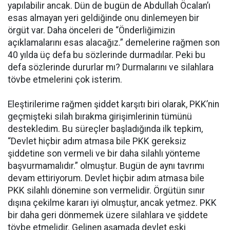
yapılabilir ancak. Dün de bugün de Abdullah Öcalan’ı
esas almayan yeri geldiğinde onu dinlemeyen bir
örgüt var. Daha önceleri de “Önderliğimizin
açıklamalarını esas alacağız.” demelerine rağmen son
40 yılda üç defa bu sözlerinde durmadılar. Peki bu
defa sözlerinde dururlar mı? Durmalarını ve silahlara
tövbe etmelerini çok isterim.
Eleştirilerime rağmen şiddet karşıtı biri olarak, PKK’nin
geçmişteki silah bırakma girişimlerinin tümünü
destekledim. Bu süreçler başladığında ilk tepkim,
“Devlet hiçbir adım atmasa bile PKK gereksiz
şiddetine son vermeli ve bir daha silahlı yönteme
başvurmamalıdır.” olmuştur. Bugün de aynı tavrımı
devam ettiriyorum. Devlet hiçbir adım atmasa bile
PKK silahlı dönemine son vermelidir. Örgütün sınır
dışına çekilme kararı iyi olmuştur, ancak yetmez. PKK
bir daha geri dönmemek üzere silahlara ve şiddete
tövbe etmelidir. Gelinen aşamada devlet eski