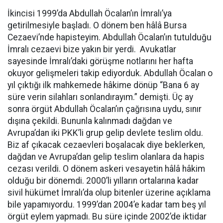
İkincisi 1999’da Abdullah Öcalan’ın İmralı’ya
getirilmesiyle başladı. O dönem ben hâlâ Bursa
Cezaevi’nde hapisteyim. Abdullah Öcalan’ın tutulduğu
İmralı cezaevi bize yakın bir yerdi. Avukatlar
sayesinde İmralı’daki görüşme notlarını her hafta
okuyor gelişmeleri takip ediyorduk. Abdullah Öcalan o
yıl çıktığı ilk mahkemede hâkime dönüp “Bana 6 ay
süre verin silahları sonlandırayım.” demişti. Üç ay
sonra örgüt Abdullah Öcalan’ın çağrısına uydu, sınır
dışına çekildi. Bununla kalınmadı dağdan ve
Avrupa’dan iki PKK’li grup gelip devlete teslim oldu.
Biz af çıkacak cezaevleri boşalacak diye beklerken,
dağdan ve Avrupa’dan gelip teslim olanlara da hapis
cezası verildi. O dönem askeri vesayetin hâlâ hâkim
olduğu bir dönemdi. 2000’li yılların ortalarına kadar
sivil hükümet İmralı’da olup bitenler üzerine açıklama
bile yapamıyordu. 1999’dan 2004’e kadar tam beş yıl
örgüt eylem yapmadı. Bu süre içinde 2002’de iktidar