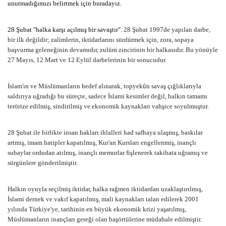
unutmadığımızı belirtmek için buradayız.
28 Şubat "halka karşı açılmış bir savaştır".
28 Şubat 1997de yapılan darbe,
bir ilk değildir; zalimlerin, iktidarlarını sürdürmek için, zora, sopaya
başvurma geleneğinin devamıdır, zulüm zincirinin bir halkasıdır. Bu yönüyle
27 Mayıs, 12 Mart ve 12 Eylül darbelerinin bir sonucudur.
İslam'ın ve Müslümanların hedef alınarak, topyekûn savaş çığlıklarıyla
saldırıya uğradığı bu süreçte, sadece İslami kesimler değil, halkın tamamı
terörize edilmiş, sindirilmiş ve ekonomik kaynakları vahşice soyulmuştur.
28 Şubat ile birlikte insan hakları ihlalleri had safhaya ulaşmış, baskılar
artmış, imam hatipler kapatılmış, Kur'an Kursları engellenmiş, inançlı
subaylar ordudan atılmış, inançlı memurlar fişlenerek takibata uğramış ve
sürgünlere gönderilmiştir.
Halkın oyuyla seçilmiş iktidar, halka rağmen iktidardan uzaklaştırılmış,
İslami dernek ve vakıf kapatılmış, mali kaynakları talan edilerek 2001
yılında Türkiye'ye, tarihinin en büyük ekonomik krizi yaşatılmış,
Müslümanların inançları gereği olan başörtülerine müdahale edilmiştir.