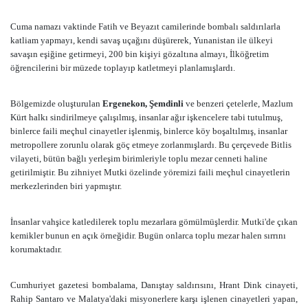
Cuma namazı vaktinde Fatih ve Beyazıt camilerinde bombalı saldırılarla
katliam yapmayı, kendi savaş uçağını düşürerek, Yunanistan ile ülkeyi
savaşın eşiğine getirmeyi, 200 bin kişiyi gözaltına almayı, İlköğretim
öğrencilerini bir müzede toplayıp katletmeyi planlamışlardı.
Bölgemizde oluşturulan
Ergenekon, Şemdinli
ve benzeri çetelerle, Mazlum
Kürt halkı sindirilmeye çalışılmış, insanlar ağır işkencelere tabi tutulmuş,
binlerce faili meçhul cinayetler işlenmiş, binlerce köy boşaltılmış, insanlar
metropollere zorunlu olarak göç etmeye zorlanmışlardı. Bu çerçevede Bitlis
vilayeti, bütün bağlı yerleşim birimleriyle toplu mezar cenneti haline
getirilmiştir. Bu zihniyet Mutki özelinde yöremizi faili meçhul cinayetlerin
merkezlerinden biri yapmıştır.
İnsanlar vahşice katledilerek toplu mezarlara gömülmüşlerdir. Mutki'de çıkan
kemikler bunun en açık örneğidir. Bugün onlarca toplu mezar halen sırrını
korumaktadır.
Cumhuriyet gazetesi bombalama, Danıştay saldırısını, Hrant Dink cinayeti,
Rahip Santaro ve Malatya'daki misyonerlere karşı işlenen cinayetleri yapan,