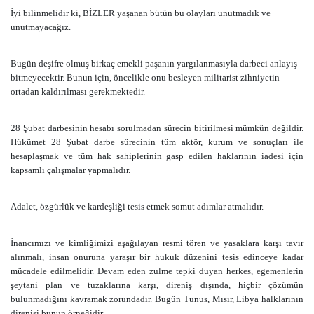
İyi bilinmelidir ki, BİZLER yaşanan bütün bu olayları unutmadık ve
unutmayacağız.
Bugün deşifre olmuş birkaç emekli paşanın yargılanmasıyla darbeci anlayış
bitmeyecektir. Bunun için, öncelikle onu besleyen militarist zihniyetin
ortadan kaldırılması gerekmektedir.
28 Şubat darbesinin hesabı sorulmadan sürecin bitirilmesi mümkün değildir.
Hükümet 28 Şubat darbe sürecinin tüm aktör, kurum ve sonuçları ile
hesaplaşmak ve tüm hak sahiplerinin gasp edilen haklarının iadesi için
kapsamlı çalışmalar yapmalıdır.
Adalet, özgürlük ve kardeşliği tesis etmek somut adımlar atmalıdır.
İnancımızı ve kimliğimizi aşağılayan resmi tören ve yasaklara karşı tavır
alınmalı, insan onuruna yaraşır bir hukuk düzenini tesis edinceye kadar
mücadele edilmelidir.
Devam eden zulme tepki duyan herkes, egemenlerin
şeytani plan ve tuzaklarına karşı,
direniş dışında
, hiçbir çözümün
bulunmadığını kavramak zorundadır. Bugün Tunus, Mısır, Libya halklarının
direnişi bunun örneğidir.