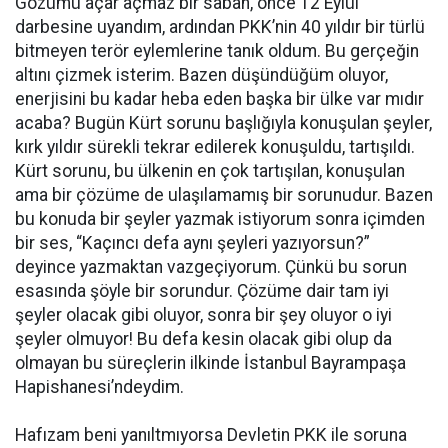
Gözümü açar açmaz bir sabah, önce 12 Eylül
darbesine uyandım, ardından PKK’nin 40 yıldır bir türlü
bitmeyen terör eylemlerine tanık oldum. Bu gerçeğin
altını çizmek isterim. Bazen düşündüğüm oluyor,
enerjisini bu kadar heba eden başka bir ülke var mıdır
acaba? Bugün Kürt sorunu başlığıyla konuşulan şeyler,
kırk yıldır sürekli tekrar edilerek konuşuldu, tartışıldı.
Kürt sorunu, bu ülkenin en çok tartışılan, konuşulan
ama bir çözüme de ulaşılamamış bir sorunudur. Bazen
bu konuda bir şeyler yazmak istiyorum sonra içimden
bir ses, “Kaçıncı defa aynı şeyleri yazıyorsun?”
deyince yazmaktan vazgeçiyorum. Çünkü bu sorun
esasında şöyle bir sorundur. Çözüme dair tam iyi
şeyler olacak gibi oluyor, sonra bir şey oluyor o iyi
şeyler olmuyor! Bu defa kesin olacak gibi olup da
olmayan bu süreçlerin ilkinde İstanbul Bayrampaşa
Hapishanesi’ndeydim.
Hafızam beni yanıltmıyorsa Devletin PKK ile soruna