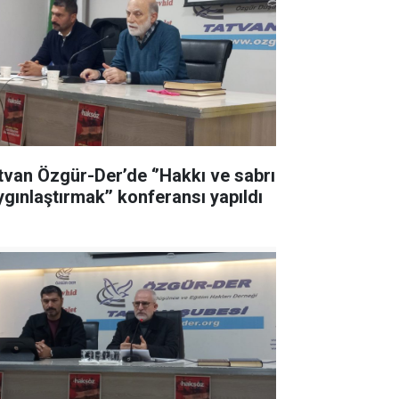
tvan Özgür-Der’de ‘’Hakkı ve sabrı
ygınlaştırmak’’ konferansı yapıldı