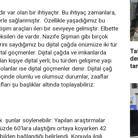
ir var olan bir ihtiyaçtır. Bu ihtiyaç zamanlara,
rle sağlanmıştır. Özellikle yaşadığımız bu
şim araçları ileri bir seviyeye gelmiştir. Elbette
sileri de vardır. Nazife Şişman gibi birçok
erini saydığımız bu dijital çağda önümüze iki tür
Tat
ijital göçmenler. Dijital çağda ve imkanlarda
de
n kişiye dijital yerli; bu türden gelişime yaşı
ta
anlar ise dijital göçmenler denir. Dijital çağ
 içinde olumlu ve olumsuz durumlar, zaaflar
ları şu başlıklar altında toplayabiliriz:
ak şunlar söylenebilir: Yapılan araştırmalar
yüzde 60'lara ulaştığını ortaya koyarken 42
lden bağlandığı belirlendi. Konuyla ilgili