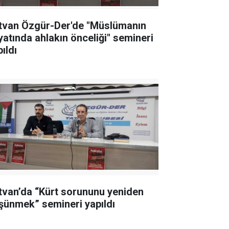
tvan Özgür-Der'de "Müslümanın
yatında ahlakın önceliği" semineri
ıldı
tvan’da “Kürt sorununu yeniden
şünmek” semineri yapıldı