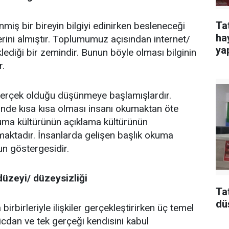
Ta
nmiş bir bireyin bilgiyi edinirken besleneceği
ha
erini almıştır. Toplumumuz açısından internet/
yap
lediği bir zemindir. Bunun böyle olması bilginin
r.
ek gerçek olduğu düşünmeye başlamışlardır.
klinde kısa kısa olması insanı okumaktan öte
uma kültürünün açıklama kültürünün
ktadır. İnsanlarda gelişen başlık okuma
n göstergesidir.
düzeyi/ düzeysizliği
Ta
dü
rbirleriyle ilişkiler gerçekleştirirken üç temel
vicdan ve tek gerçeği kendisini kabul