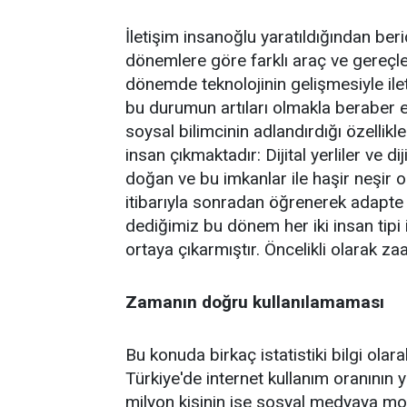
İletişim insanoğlu yaratıldığından berid
dönemlere göre farklı araç ve gereçle
dönemde teknolojinin gelişmesiyle ileti
bu durumun artıları olmakla beraber ek
soysal bilimcinin adlandırdığı özellikl
insan çıkmaktadır: Dijital yerliler ve d
doğan ve bu imkanlar ile haşir neşir ola
itibarıyla sonradan öğrenerek adapte ol
dediğimiz bu dönem her iki insan tipi
ortaya çıkarmıştır. Öncelikli olarak zaaf
Zamanın doğru kullanılamaması
Bu konuda birkaç istatistiki bilgi olar
Türkiye'de internet kullanım oranının 
milyon kişinin ise sosyal medyaya mobi