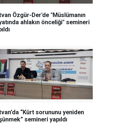
tvan Özgür-Der'de "Müslümanın
yatında ahlakın önceliği" semineri
ıldı
tvan’da “Kürt sorununu yeniden
şünmek” semineri yapıldı