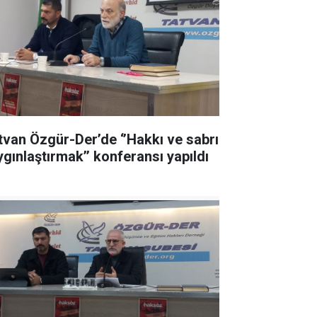
tvan Özgür-Der’de ‘’Hakkı ve sabrı
ygınlaştırmak’’ konferansı yapıldı