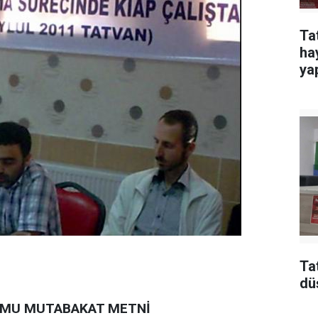
Ta
ha
yap
Ta
dü
ORMU MUTABAKAT METNİ