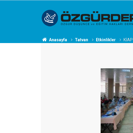
Anasayfa
Tatvan
Etkinlikler
KİAP 