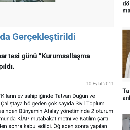
dö
ma
da Gerçekleştirildi
martesi günü “Kurumsallaşma
ıldı.
10 Eylül 2011
Ta
STK ların ev sahipliğinde Tatvan Düğün ve
anl
 Çalıştaya bölgeden çok sayıda Sivil Toplum
besinden Bünyamin Atalay yönetiminde 2 oturum
rumunda KİAP mutabakat metni ve Katılım şartı
den sonra kabul edildi. Öğleden sonra yapılan