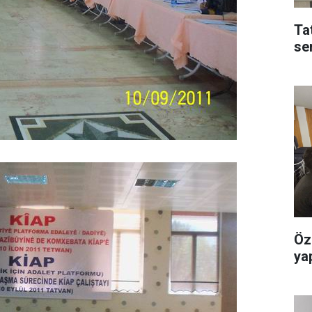
Ta
se
Öz
yap