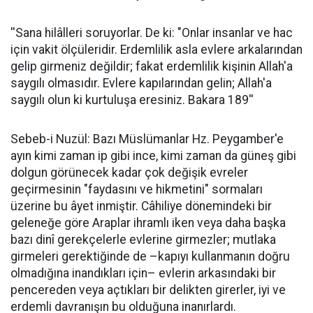
''Sana hilâlleri soruyorlar. De ki: "Onlar insanlar ve hac
için vakit ölçüleridir. Erdemlilik asla evlere arkalarından
gelip girmeniz değildir; fakat erdemlilik kişinin Allah'a
saygılı olmasıdır. Evlere kapılarından gelin; Allah'a
saygılı olun ki kurtuluşa eresiniz. Bakara 189''
Sebeb-i Nuzül: Bazı Müslümanlar Hz. Peygamber'e
ayın kimi zaman ip gibi ince, kimi zaman da güneş gibi
dolgun görünecek kadar çok değişik evreler
geçirmesinin "faydasını ve hikmetini" sormaları
üzerine bu âyet inmiştir. Câhiliye dönemindeki bir
geleneğe göre Araplar ihramlı iken veya daha başka
bazı dinî gerekçelerle evlerine girmezler; mutlaka
girmeleri gerektiğinde de –kapıyı kullanmanın doğru
olmadığına inandıkları için– evlerin arkasındaki bir
pencereden veya açtıkları bir delikten girerler, iyi ve
erdemli davranışın bu olduğuna inanırlardı.