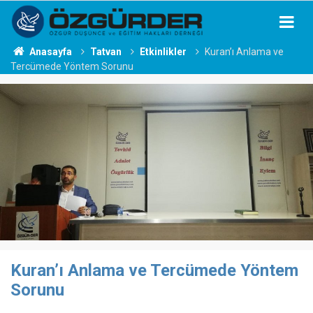
Anasayfa
Tatvan
Etkinlikler
Kuran’ı Anlama ve
Tercümede Yöntem Sorunu
Kuran’ı Anlama ve Tercümede Yöntem
Sorunu