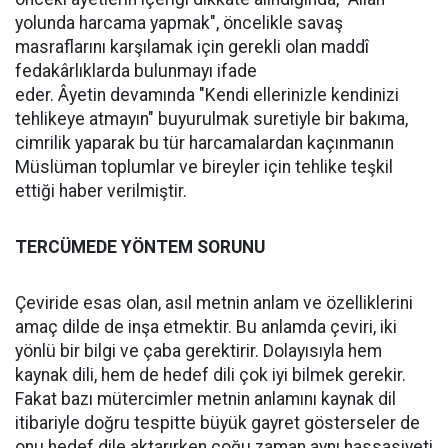
yolunda harcama yapmak", öncelikle savaş
masraflarını karşılamak için gerekli olan maddî
fedakârlıklarda bulunmayı ifade
eder. Âyetin devamında "Kendi ellerinizle kendinizi
tehlikeye atmayın" buyurulmak suretiyle bir bakıma,
cimrilik yaparak bu tür harcamalardan kaçınmanın
Müslüman toplumlar ve bireyler için tehlike teşkil
ettiği haber verilmiştir.
TERCÜMEDE YÖNTEM SORUNU
Çeviride esas olan, asıl metnin anlam ve özelliklerini
amaç dilde de inşa etmektir. Bu anlamda çeviri, iki
yönlü bir bilgi ve çaba gerektirir. Dolayısıyla hem
kaynak dili, hem de hedef dili çok iyi bilmek gerekir.
Fakat bazı mütercimler metnin anlamını kaynak dil
itibariyle doğru tespitte büyük gayret gösterseler de
onu hedef dile aktarırken çoğu zaman aynı hassasiyeti