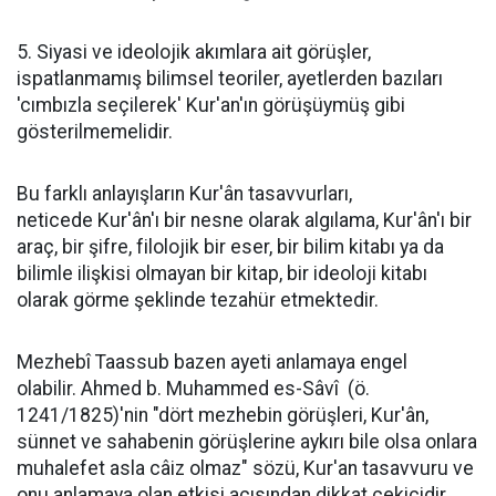
5. Siyasi ve ideolojik akımlara ait görüşler,
ispatlanmamış bilimsel teoriler, ayetlerden bazıları
'cımbızla seçilerek' Kur'an'ın görüşüymüş gibi
gösterilmemelidir.
Bu farklı anlayışların Kur'ân tasavvurları,
neticede Kur'ân'ı bir nesne olarak algılama, Kur'ân'ı bir
araç, bir şifre, filolojik bir eser, bir bilim kitabı ya da
bilimle ilişkisi olmayan bir kitap, bir ideoloji kitabı
olarak görme şeklinde tezahür etmektedir.
Mezhebî Taassub bazen ayeti anlamaya engel
olabilir. Ahmed b. Muhammed es-Sâvî (ö.
1241/1825)'nin "dört mezhebin görüşleri, Kur'ân,
sünnet ve sahabenin görüşlerine aykırı bile olsa onlara
muhalefet asla câiz olmaz" sözü, Kur'an tasavvuru ve
onu anlamaya olan etkisi açısından dikkat çekicidir.