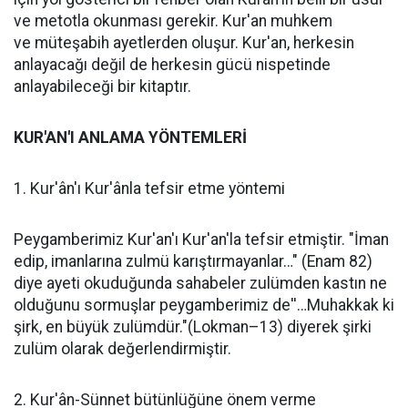
ve metotla okunması gerekir. Kur'an muhkem
ve müteşabih ayetlerden oluşur. Kur'an, herkesin
anlayacağı değil de herkesin gücü nispetinde
anlayabileceği bir kitaptır.
KUR'AN'I ANLAMA YÖNTEMLERİ
1. Kur'ân'ı Kur'ânla tefsir etme yöntemi
Peygamberimiz Kur'an'ı Kur'an'la tefsir etmiştir. "İman
edip, imanlarına zulmü karıştırmayanlar…" (Enam 82)
diye ayeti okuduğunda sahabeler zulümden kastın ne
olduğunu sormuşlar peygamberimiz de''…Muhakkak ki
şirk, en büyük zulümdür."(Lokman–13) diyerek şirki
zulüm olarak değerlendirmiştir.
2. Kur'ân-Sünnet bütünlüğüne önem verme