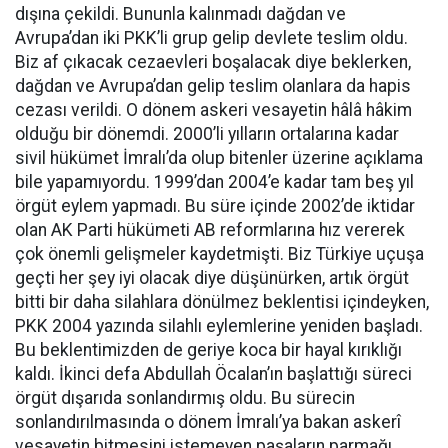
dışına çekildi. Bununla kalınmadı dağdan ve
Avrupa’dan iki PKK’li grup gelip devlete teslim oldu.
Biz af çıkacak cezaevleri boşalacak diye beklerken,
dağdan ve Avrupa’dan gelip teslim olanlara da hapis
cezası verildi. O dönem askeri vesayetin hâlâ hâkim
olduğu bir dönemdi. 2000’li yılların ortalarına kadar
sivil hükümet İmralı’da olup bitenler üzerine açıklama
bile yapamıyordu. 1999’dan 2004’e kadar tam beş yıl
örgüt eylem yapmadı. Bu süre içinde 2002’de iktidar
olan AK Parti hükümeti AB reformlarına hız vererek
çok önemli gelişmeler kaydetmişti. Biz Türkiye uçuşa
geçti her şey iyi olacak diye düşünürken, artık örgüt
bitti bir daha silahlara dönülmez beklentisi içindeyken,
PKK 2004 yazında silahlı eylemlerine yeniden başladı.
Bu beklentimizden de geriye koca bir hayal kırıklığı
kaldı. İkinci defa Abdullah Öcalan’ın başlattığı süreci
örgüt dışarıda sonlandırmış oldu. Bu sürecin
sonlandırılmasında o dönem İmralı’ya bakan askerî
vesayetin bitmesini istemeyen paşaların parmağı