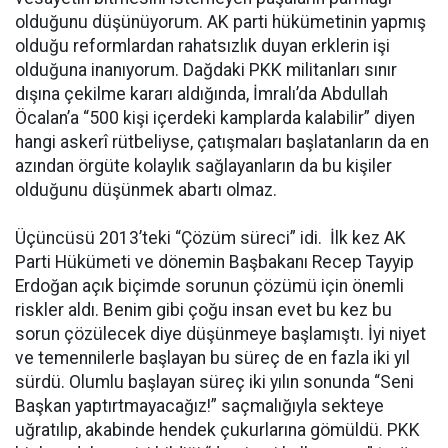
olduğunu düşünüyorum. AK parti hükümetinin yapmış
olduğu reformlardan rahatsızlık duyan erklerin işi
olduğuna inanıyorum. Dağdaki PKK militanları sınır
dışına çekilme kararı aldığında, İmralı’da Abdullah
Öcalan’a “500 kişi içerdeki kamplarda kalabilir” diyen
hangi askerî rütbeliyse, çatışmaları başlatanların da en
azından örgüte kolaylık sağlayanların da bu kişiler
olduğunu düşünmek abartı olmaz.
Üçüncüsü 2013’teki “Çözüm süreci” idi. İlk kez AK
Parti Hükümeti ve dönemin Başbakanı Recep Tayyip
Erdoğan açık biçimde sorunun çözümü için önemli
riskler aldı. Benim gibi çoğu insan evet bu kez bu
sorun çözülecek diye düşünmeye başlamıştı. İyi niyet
ve temennilerle başlayan bu süreç de en fazla iki yıl
sürdü. Olumlu başlayan süreç iki yılın sonunda “Seni
Başkan yaptırtmayacağız!” saçmalığıyla sekteye
uğratılıp, akabinde hendek çukurlarına gömüldü. PKK