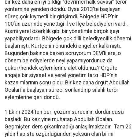
bir kez daha en iyi bildiği “devrimci halk savaşı” terör
yöntemine yeniden döndü. Oysa 2013’te başlayan
süreç çok kıymetli bir girişimdi. Bölgede HDP’nin
100’ün üzerinde yönettiği il ve İlçe belediyeleri vardı.
Kısmî yerel özerklik gibi bir yönetimle birçok şeyi
yapabiliyorlardı. Bölgede çok dilli belediyecilik dönemi
başlamıştı. Kürtçenin önündeki engeller kalkmıştı.
Bugünden bakınca bazen soruyorum DEM’lilere, o
dönem belediyelerde neyi yapamıyordunuz da
çukur/hendek eylemlerine alet oldunuz? Örgüte
angaje bir siyaset ve yerel yönetim tarzı HDP’nin
kazanımlarının sonu oldu. Bir kez daha örgüt Abdullah
Öcalan’la başlayan süreci sonlandırıp silahlı terör
eylemlerine geri döndü.
1 Ekim 2024’ten beri çözüm sürecinin dördüncüsü
başladı. Bu kez yine muhatap Abdullah Öcalan.
Geçmişten ders çıkarılmadığı anlaşılmaktadır. Tam 26
yıldır hapiste özgürlüğünden yoksun olan birini