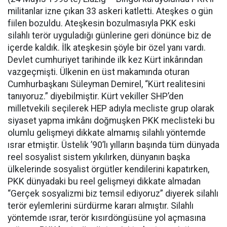
militanlar izne çıkan 33 askeri katletti. Ateşkes o gün
fiilen bozuldu. Ateşkesin bozulmasıyla PKK eski
silahlı terör uyguladığı günlerine geri dönünce biz de
içerde kaldık. İlk ateşkesin şöyle bir özel yanı vardı.
Devlet cumhuriyet tarihinde ilk kez Kürt inkârından
vazgeçmişti. Ülkenin en üst makamında oturan
Cumhurbaşkanı Süleyman Demirel, “Kürt realitesini
tanıyoruz.” diyebilmiştir. Kürt vekiller SHP’den
milletvekili seçilerek HEP adıyla mecliste grup olarak
siyaset yapma imkânı doğmuşken PKK meclisteki bu
olumlu gelişmeyi dikkate almamış silahlı yöntemde
ısrar etmiştir. Üstelik ’90’lı yılların başında tüm dünyada
reel sosyalist sistem yıkılırken, dünyanın başka
ülkelerinde sosyalist örgütler kendilerini kapatırken,
PKK dünyadaki bu reel gelişmeyi dikkate almadan
“Gerçek sosyalizmi biz temsil ediyoruz” diyerek silahlı
terör eylemlerini sürdürme kararı almıştır. Silahlı
yöntemde ısrar, terör kısırdöngüsüne yol açmasına