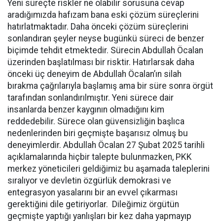
Yeni süreçte riskler ne olabilir sorusuna cevap
aradığımızda hafızam bana eski çözüm süreçlerini
hatırlatmaktadır. Daha önceki çözüm süreçlerini
sonlandıran şeyler neyse bugünkü süreci de benzer
biçimde tehdit etmektedir. Sürecin Abdullah Öcalan
üzerinden başlatılması bir risktir. Hatırlarsak daha
önceki üç deneyim de Abdullah Öcalan’ın silah
bırakma çağrılarıyla başlamış ama bir süre sonra örgüt
tarafından sonlandırılmıştır. Yeni sürece dair
insanlarda benzer kaygının olmadığını kim
reddedebilir. Sürece olan güvensizliğin başlıca
nedenlerinden biri geçmişte başarısız olmuş bu
deneyimlerdir. Abdullah Öcalan 27 Şubat 2025 tarihli
açıklamalarında hiçbir talepte bulunmazken, PKK
merkez yöneticileri geldiğimiz bu aşamada taleplerini
sıralıyor ve devletin özgürlük demokrasi ve
entegrasyon yasalarını bir an evvel çıkarması
gerektiğini dile getiriyorlar. Dileğimiz örgütün
geçmişte yaptığı yanlışları bir kez daha yapmayıp