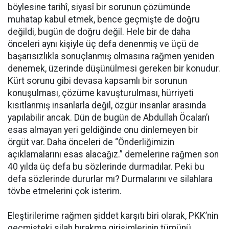
böylesine tarihî, siyasî bir sorunun çözümünde
muhatap kabul etmek, bence geçmişte de doğru
değildi, bugün de doğru değil. Hele bir de daha
önceleri aynı kişiyle üç defa denenmiş ve üçü de
başarısızlıkla sonuçlanmış olmasına rağmen yeniden
denemek, üzerinde düşünülmesi gereken bir konudur.
Kürt sorunu gibi devasa kapsamlı bir sorunun
konuşulması, çözüme kavuşturulması, hürriyeti
kısıtlanmış insanlarla değil, özgür insanlar arasında
yapılabilir ancak. Dün de bugün de Abdullah Öcalan’ı
esas almayan yeri geldiğinde onu dinlemeyen bir
örgüt var. Daha önceleri de “Önderliğimizin
açıklamalarını esas alacağız.” demelerine rağmen son
40 yılda üç defa bu sözlerinde durmadılar. Peki bu
defa sözlerinde dururlar mı? Durmalarını ve silahlara
tövbe etmelerini çok isterim.
Eleştirilerime rağmen şiddet karşıtı biri olarak, PKK’nin
geçmişteki silah bırakma girişimlerinin tümünü