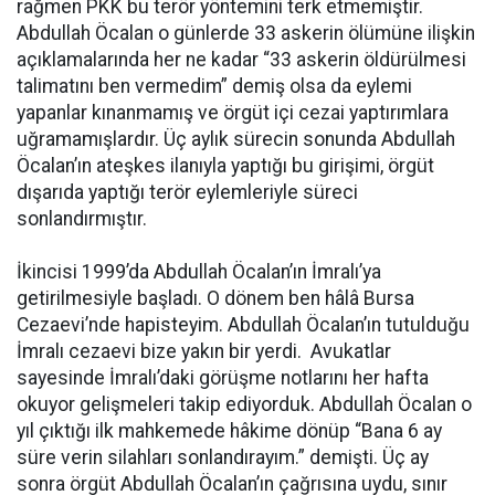
rağmen PKK bu terör yöntemini terk etmemiştir.
Abdullah Öcalan o günlerde 33 askerin ölümüne ilişkin
açıklamalarında her ne kadar “33 askerin öldürülmesi
talimatını ben vermedim” demiş olsa da eylemi
yapanlar kınanmamış ve örgüt içi cezai yaptırımlara
uğramamışlardır. Üç aylık sürecin sonunda Abdullah
Öcalan’ın ateşkes ilanıyla yaptığı bu girişimi, örgüt
dışarıda yaptığı terör eylemleriyle süreci
sonlandırmıştır.
İkincisi 1999’da Abdullah Öcalan’ın İmralı’ya
getirilmesiyle başladı. O dönem ben hâlâ Bursa
Cezaevi’nde hapisteyim. Abdullah Öcalan’ın tutulduğu
İmralı cezaevi bize yakın bir yerdi. Avukatlar
sayesinde İmralı’daki görüşme notlarını her hafta
okuyor gelişmeleri takip ediyorduk. Abdullah Öcalan o
yıl çıktığı ilk mahkemede hâkime dönüp “Bana 6 ay
süre verin silahları sonlandırayım.” demişti. Üç ay
sonra örgüt Abdullah Öcalan’ın çağrısına uydu, sınır