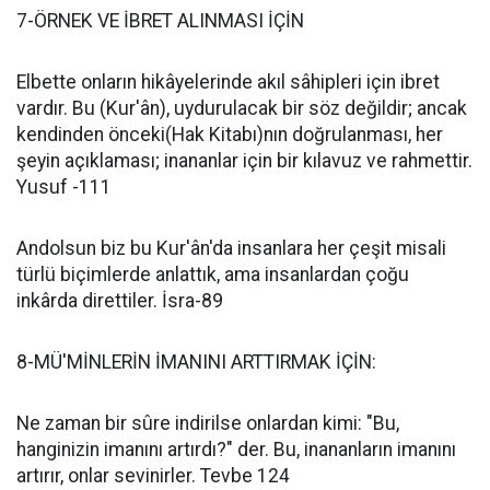
7-ÖRNEK VE İBRET ALINMASI İÇİN
Elbette onların hikâyelerinde akıl sâhipleri için ibret
vardır. Bu (Kur'ân), uydurulacak bir söz değildir; ancak
kendinden önceki(Hak Kitabı)nın doğrulanması, her
şeyin açıklaması; inananlar için bir kılavuz ve rahmettir.
Yusuf -111
Andolsun biz bu Kur'ân'da insanlara her çeşit misali
türlü biçimlerde anlattık, ama insanlardan çoğu
inkârda direttiler. İsra-89
8-MÜ'MİNLERİN İMANINI ARTTIRMAK İÇİN:
Ne zaman bir sûre indirilse onlardan kimi: "Bu,
hanginizin imanını artırdı?" der. Bu, inananların imanını
artırır, onlar sevinirler. Tevbe 124