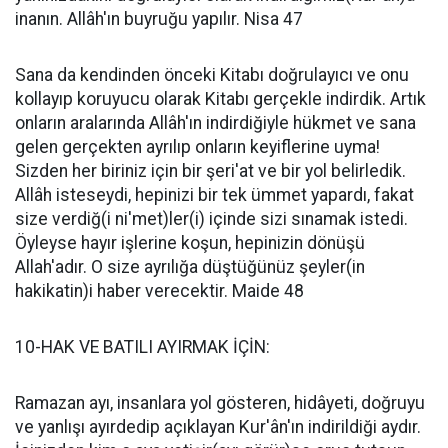
inanın. Allâh'ın buyruğu yapılır. Nisa 47
Sana da kendinden önceki Kitabı doğrulayıcı ve onu
kollayıp koruyucu olarak Kitabı gerçekle indirdik. Artık
onların aralarında Allâh'ın indirdiğiyle hükmet ve sana
gelen gerçekten ayrılıp onların keyiflerine uyma!
Sizden her biriniz için bir şeri'at ve bir yol belirledik.
Allâh isteseydi, hepinizi bir tek ümmet yapardı, fakat
size verdiğ(i ni'met)ler(i) içinde sizi sınamak istedi.
Öyleyse hayır işlerine koşun, hepinizin dönüşü
Allah'adır. O size ayrılığa düştüğünüz şeyler(in
hakikatin)i haber verecektir. Maide 48
10-HAK VE BATILI AYIRMAK İÇİN:
Ramazan ayı, insanlara yol gösteren, hidâyeti, doğruyu
ve yanlışı ayırdedip açıklayan Kur'ân'ın indirildiği aydır.