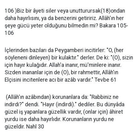
106 )Biz bir âyeti siler veya unutturursak(18)ondan
daha hayırlısını, ya da benzerini getiririz. Allâh'ın her
şeye gücü yeter olduğunu bilmedin mi? Bakara 105-
106
İçlerinden bazıları da Peygamberi incitirler: "O, (her
söyleneni dinleyen) bir kulaktır." derler. De ki: "(O), sizin
için hayır kulağıdır. Allah'a inanır, mü'minlere inanır.
Sizden inananlar için de (O), bir rahmettir, Allâh'ın
Elçisini incitenlere acı bir azâb vardır." Tevbe 61
(Allâh'ın azâbından) korunanlara da: "Rabbiniz ne
indirdi?" dendi. "Hayır (indirdi)." dediler. Bu dünyâda
güzel iş yapanlara güzellik vardır, (onlar için) âhiret
yurdu ise daha hayırlıdır. Korunanların yurdu ne
güzeldir. Nahl 30