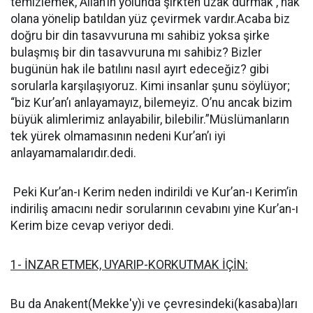
temizlemek, Allah’ın yolunda şirkten uzak durmak , hak
olana yönelip batıldan yüz çevirmek vardır.Acaba biz
doğru bir din tasavvuruna mı sahibiz yoksa şirke
bulaşmış bir din tasavvuruna mı sahibiz? Bizler
bugünün hak ile batılını nasıl ayırt edeceğiz? gibi
sorularla karşılaşıyoruz. Kimi insanlar şunu söylüyor;
“biz Kur’an’ı anlayamayız, bilemeyiz. O’nu ancak bizim
büyük alimlerimiz anlayabilir, bilebilir.”Müslümanların
tek yürek olmamasının nedeni Kur’an’ı iyi
anlayamamalarıdır.dedi.
Peki Kur’an-ı Kerim neden indirildi ve Kur’an-ı Kerim’in
indiriliş amacını nedir sorularının cevabını yine Kur’an-ı
Kerim bize cevap veriyor dedi.
1- İNZAR ETMEK, UYARIP-KORKUTMAK İÇİN:
Bu da Anakent(Mekke'y)i ve çevresindeki(kasaba)ları