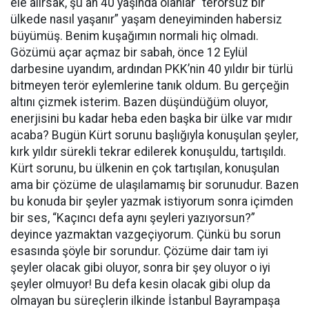
ele alırsak, şu an 40 yaşında olanlar “terörsüz bir
ülkede nasıl yaşanır” yaşam deneyiminden habersiz
büyümüş. Benim kuşağımın normali hiç olmadı.
Gözümü açar açmaz bir sabah, önce 12 Eylül
darbesine uyandım, ardından PKK’nin 40 yıldır bir türlü
bitmeyen terör eylemlerine tanık oldum. Bu gerçeğin
altını çizmek isterim. Bazen düşündüğüm oluyor,
enerjisini bu kadar heba eden başka bir ülke var mıdır
acaba? Bugün Kürt sorunu başlığıyla konuşulan şeyler,
kırk yıldır sürekli tekrar edilerek konuşuldu, tartışıldı.
Kürt sorunu, bu ülkenin en çok tartışılan, konuşulan
ama bir çözüme de ulaşılamamış bir sorunudur. Bazen
bu konuda bir şeyler yazmak istiyorum sonra içimden
bir ses, “Kaçıncı defa aynı şeyleri yazıyorsun?”
deyince yazmaktan vazgeçiyorum. Çünkü bu sorun
esasında şöyle bir sorundur. Çözüme dair tam iyi
şeyler olacak gibi oluyor, sonra bir şey oluyor o iyi
şeyler olmuyor! Bu defa kesin olacak gibi olup da
olmayan bu süreçlerin ilkinde İstanbul Bayrampaşa