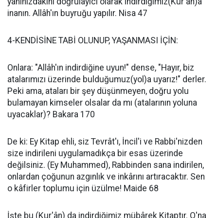
yanınızdakini doğrulayıcı olarak indirdiğimiz(Kur'ân)a
inanın. Allâh'ın buyruğu yapılır. Nisa 47
4-KENDİSİNE TABİ OLUNUP, YAŞANMASI İÇİN:
Onlara: "Allâh'ın indirdiğine uyun!" dense, "Hayır, biz
atalarımızı üzerinde bulduğumuz(yol)a uyarız!" derler.
Peki ama, ataları bir şey düşünmeyen, doğru yolu
bulamayan kimseler olsalar da mı (atalarının yoluna
uyacaklar)? Bakara 170
De ki: Ey Kitap ehli, siz Tevrât'ı, İncil'i ve Rabbi'nizden
size indirileni uygulamadıkça bir esas üzerinde
değilsiniz. (Ey Muhammed), Rabbinden sana indirilen,
onlardan çoğunun azgınlık ve inkârını artıracaktır. Sen
o kâfirler toplumu için üzülme! Maide 68
İşte bu (Kur'ân) da indirdiğimiz mübârek Kitaptır. O'na