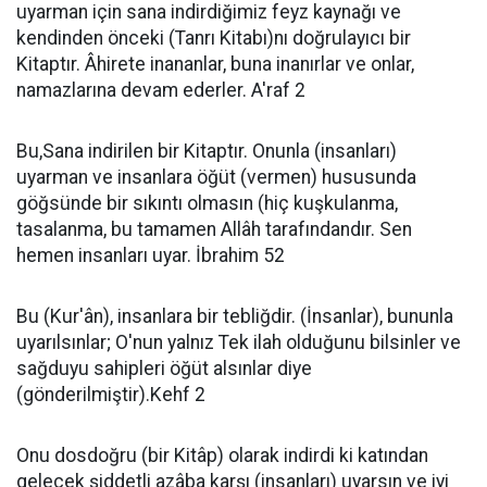
uyarman için sana indirdiğimiz feyz kaynağı ve
kendinden önceki (Tanrı Kitabı)nı doğrulayıcı bir
Kitaptır. Âhirete inananlar, buna inanırlar ve onlar,
namazlarına devam ederler. A'raf 2
Bu,Sana indirilen bir Kitaptır. Onunla (insanları)
uyarman ve insanlara öğüt (vermen) hususunda
göğsünde bir sıkıntı olmasın (hiç kuşkulanma,
tasalanma, bu tamamen Allâh tarafındandır. Sen
hemen insanları uyar. İbrahim 52
Bu (Kur'ân), insanlara bir tebliğdir. (İnsanlar), bununla
uyarılsınlar; O'nun yalnız Tek ilah olduğunu bilsinler ve
sağduyu sahipleri öğüt alsınlar diye
(gönderilmiştir).Kehf 2
Onu dosdoğru (bir Kitâp) olarak indirdi ki katından
gelecek şiddetli azâba karşı (insanları) uyarsın ve iyi