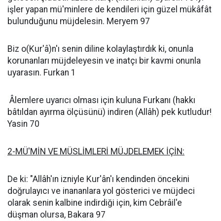
işler yapan mü'minlere de kendileri için güzel mükâfât
bulunduğunu müjdelesin. Meryem 97
Biz o(Kur'â)n'ı senin diline kolaylaştırdık ki, onunla
korunanları müjdeleyesin ve inatçı bir kavmi onunla
uyarasın. Furkan 1
Âlemlere uyarıcı olması için kuluna Furkanı (hakkı
bâtıldan ayırma ölçüsünü) indiren (Allâh) pek kutludur!
Yasin 70
2-MÜ'MİN VE MÜSLİMLERİ MÜJDELEMEK İÇİN:
De ki: "Allâh'ın izniyle Kur'ân'ı kendinden öncekini
doğrulayıcı ve inananlara yol gösterici ve müjdeci
olarak senin kalbine indirdiği için, kim Cebrâil'e
düşman olursa, Bakara 97