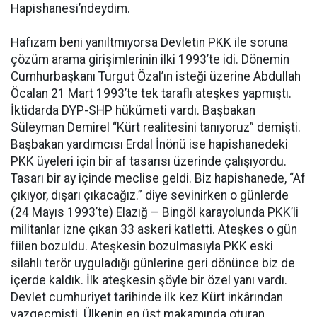
Hapishanesi’ndeydim.
Hafızam beni yanıltmıyorsa Devletin PKK ile soruna
çözüm arama girişimlerinin ilki 1993’te idi. Dönemin
Cumhurbaşkanı Turgut Özal’ın isteği üzerine Abdullah
Öcalan 21 Mart 1993’te tek taraflı ateşkes yapmıştı.
İktidarda DYP-SHP hükümeti vardı. Başbakan
Süleyman Demirel “Kürt realitesini tanıyoruz” demişti.
Başbakan yardımcısı Erdal İnönü ise hapishanedeki
PKK üyeleri için bir af tasarısı üzerinde çalışıyordu.
Tasarı bir ay içinde meclise geldi. Biz hapishanede, “Af
çıkıyor, dışarı çıkacağız.” diye sevinirken o günlerde
(24 Mayıs 1993’te) Elazığ – Bingöl karayolunda PKK’li
militanlar izne çıkan 33 askeri katletti. Ateşkes o gün
fiilen bozuldu. Ateşkesin bozulmasıyla PKK eski
silahlı terör uyguladığı günlerine geri dönünce biz de
içerde kaldık. İlk ateşkesin şöyle bir özel yanı vardı.
Devlet cumhuriyet tarihinde ilk kez Kürt inkârından
vazgeçmişti. Ülkenin en üst makamında oturan