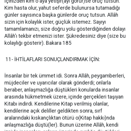
İçinizden kim o aya yetişir(ayı görür)se oruç tutsun.
Kim hasta olur, yahut seferde bulunursa tutamadığı
günler sayısınca başka günlerde oruç tutsun. Allâh
sizin için kolaylık ister, güçlük istemez. Sayıyı
tamamlamanızı, size doğru yolu gösterdiğinden dolayı
Allâh'ı tekbir etmenizi ister. Şükredesiniz diye (size bu
kolaylığı gösterir). Bakara 185
11- İHTİLAFLARI SONUÇLANDIRMAK İÇİN:
İnsanlar bir tek ümmet idi. Sonra Allâh, peygamberleri,
müjdeciler ve uyarıcılar olarak gönderdi; onlarla
beraber, anlaşmazlığa düştükleri konularda insanlar
arasında hükmetmek üzere, içinde gerçekleri taşıyan
Kitabı indirdi. Kendilerine Kitap verilmiş olanlar,
kendilerine açık deliller geldikten sonra, sırf
aralarındaki kıskançlıktan ötürü o(Kitap hakkı)nda
anlaşmazlığa düştü(ler). Bunun üzerine Allâh, kendi