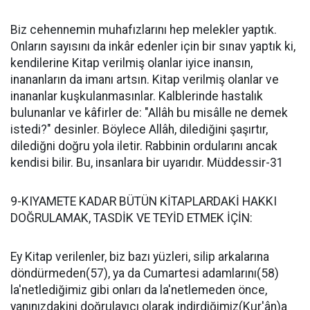
Biz cehennemin muhafızlarını hep melekler yaptık.
Onların sayısını da inkâr edenler için bir sınav yaptık ki,
kendilerine Kitap verilmiş olanlar iyice inansın,
inananların da imanı artsın. Kitap verilmiş olanlar ve
inananlar kuşkulanmasınlar. Kalblerinde hastalık
bulunanlar ve kâfirler de: "Allâh bu misâlle ne demek
istedi?" desinler. Böylece Allâh, dilediğini şaşırtır,
dilediğni doğru yola iletir. Rabbinin ordularını ancak
kendisi bilir. Bu, insanlara bir uyarıdır. Müddessir-31
9-KIYAMETE KADAR BÜTÜN KİTAPLARDAKİ HAKKI
DOĞRULAMAK, TASDİK VE TEYİD ETMEK İÇİN:
Ey Kitap verilenler, biz bazı yüzleri, silip arkalarına
döndürmeden(57), ya da Cumartesi adamlarını(58)
la'netlediğimiz gibi onları da la'netlemeden önce,
yanınızdakini doğrulayıcı olarak indirdiğimiz(Kur'ân)a