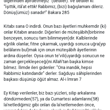
diğerinden ayırdetmeyiz" (dediler). Ve dediler ki:
"İşittik, itâ'at ettik! Rabbimiz, (bizi) bağışlamanı dileriz.
Dönüş(ümüz) sanadır!" Bakara 285
Kitabı sana O indirdi. Onun bazı âyetleri muhkemdir (ki)
onlar Kitabın anasıdır. Diğerleri de müteşâbih(birbirine
benzeyen, sonucu tam bilinmeyen)dir. Kalblerinde
eğrilik olanlar, fitne çıkarmak, uyardığı sonuca uğra(yıp
belâlarını bul)mak için onun müteşâbih âyetlerinin
ardına düşerler. Oysa onun te'vili(uyardığı sonucun ne
zaman gerçekleşeceği)ni Allah'tan başka kimse
bilmez. İlimde ileri gidenler: "Ona inandık, hepsi
Rabbimiz katındandır" derler. Sağduyu sâhiplerinden
başkası düşünüp öğüt almaz. Al-i İmran 7
Ey Kitap verilenler, biz bazı yüzleri, silip arkalarına
döndürmeden(57), ya da Cumartesi adamlarını(58)
la'netlediğimiz gibi onları da la'netlemeden önce,