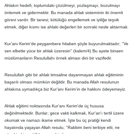
Ahlakın hedefi; toplumdaki çözülmeyi, yozlaşmayı, bozulmayı
önlemek ve gidermektir. Bu manada ahlak sisteminin iki önemli
görevi vardır. Bir tanesi; kötülüğü engellemek ve iyiliğe teşvik
etmek, diğer kısmı ise ahlaki değerleri bir sonraki nesle aktarmak.
Kur'anı Kerim'de peygambere hitaben şöyle buyurulmaktadır; ''Ve
sen elbette yüce bir ahlak üzeresin'' (kalem/4) Bu ayete binaen
müslümanların Resulullahı örnek alması dini bir vazifedir.
Resulullah gibi bir ahlak timsaline dayanmayan ahlak eğitiminin
başarılı olması mümkün değildir. Bu manada Allah resulunun
ahlakına uymadıkça biz Kur'anı Kerim'in de hakkını ödeyemeyiz.
Ahlak eğitimi noktasında Kur'anı Kerim'de üç hususa
değinilmektedir. Bunlar; gece vakti kalkmak, Kur'an'ı tertil üzere
okumak ve namazı ikame etmek. İşte bu üç pratiği kendi
hayatında yaşayan Allah resulu, ''Rabbim beni terbiye etti, ne