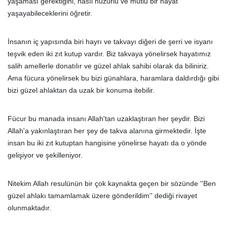
yaşaması gerektiğini, nasıl huzurlu ve mutlu bir hayat
yaşayabileceklerini öğretir.
İnsanın iç yapısında biri hayrı ve takvayı diğeri de şerri ve isyanı
teşvik eden iki zıt kutup vardır. Biz takvaya yönelirsek hayatımız
salih amellerle donatılır ve güzel ahlak sahibi olarak da biliniriz.
Ama fücura yönelirsek bu bizi günahlara, haramlara daldırdığı gibi
bizi güzel ahlaktan da uzak bir konuma itebilir.
Fücur bu manada insanı Allah'tan uzaklaştıran her şeydir. Bizi
Allah'a yakınlaştıran her şey de takva alanına girmektedir. İşte
insan bu iki zıt kutuptan hangisine yönelirse hayatı da o yönde
gelişiyor ve şekilleniyor.
Nitekim Allah resulünün bir çok kaynakta geçen bir sözünde ''Ben
güzel ahlakı tamamlamak üzere gönderildim'' dediği rivayet
olunmaktadır.