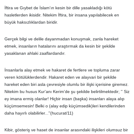
İftira ve Gıybet de İslam'ın kesin bir dille yasakladığı kötü
hasletlerden ikisidir. Nitekim İftira, bir insana yapılabilecek en
büyük haksızlıklardan biridir.
Gerçek bilgi ve delile dayanmadan konuşmak, zanla hareket
etmek, insanların hatalarını araştırmak da kesin bir şekilde
yasaklanan ahlaki zaaflardandır.
İnsanlarla alay etmek ve hakaret de fertlere ve topluma zarar
veren kötülüklerdendir. Hakaret eden ve alayvari bir şekilde
hareket eden biri asla çevresiyle olumlu bir ilişki içerisine giremez.
Nitekim bu husus Kur'anı Kerim'de şu şekilde belirtilmektedir; '' Siz
ey imana ermiş olanlar! Hiçbir insan (başka) insanları alaya alıp
küçümsemesin! Belki o (alay edip küçümsedik)leri kendilerinden
daha hayırlı olabilirler...''(hucurat/11)
Kibir, gösteriş ve haset de insanlar arasındaki ilişkileri olumsuz bir