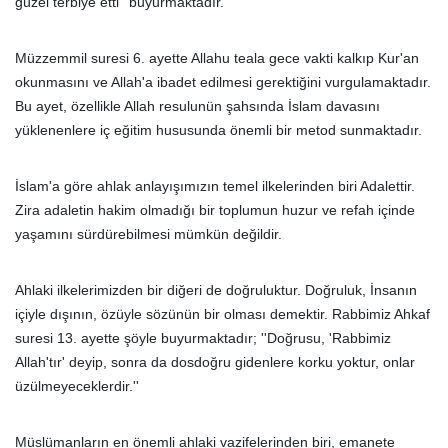
güzel terbiye etti'' buyurmaktadır.
Müzzemmil suresi 6. ayette Allahu teala gece vakti kalkıp Kur'an
okunmasını ve Allah'a ibadet edilmesi gerektiğini vurgulamaktadır.
Bu ayet, özellikle Allah resulunün şahsında İslam davasını
yüklenenlere iç eğitim hususunda önemli bir metod sunmaktadır.
İslam'a göre ahlak anlayışımızın temel ilkelerinden biri Adalettir.
Zira adaletin hakim olmadığı bir toplumun huzur ve refah içinde
yaşamını sürdürebilmesi mümkün değildir.
Ahlaki ilkelerimizden bir diğeri de doğruluktur. Doğruluk, İnsanın
içiyle dışının, özüyle sözünün bir olması demektir. Rabbimiz Ahkaf
suresi 13. ayette şöyle buyurmaktadır; ''Doğrusu, 'Rabbimiz
Allah'tır' deyip, sonra da dosdoğru gidenlere korku yoktur, onlar
üzülmeyeceklerdir.''
Müslümanların en önemli ahlaki vazifelerinden biri, emanete