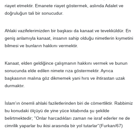
riayet etmektir. Emanete riayet göstermek, aslında Adalet ve
doğruluğun tali bir sonucudur.
Ahlaki vazifelerimizden bir başkası da kanaat ve tevekküldür. En
geniş anlamıyla kanaat, insanın sahip olduğu nimetlerin kıymetini
bilmesi ve bunların hakkını vermektir.
Kanaat, elden geldiğince çalışmanın hakkını vermek ve bunun
sonucunda elde edilen nimete rıza göstermektir. Ayrıca
başkasının malına göz dikmemek yani hırs ve ihtirastan uzak
durmaktır.
İslam'ın önemli ahlaki faziletlerinden biri de cömertliktir. Rabbimiz
bu konudaki ölçüyü de yine yüce kitabında şu şekilde
belirtmektedir; ''Onlar harcadıkları zaman ne israf ederler ne de
cimrilik yaparlar bu ikisi arasında bir yol tutarlar''(Furkan/67)