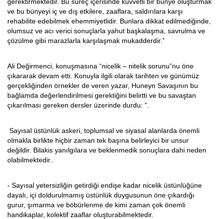
gerektirmektedir. Bu süreç içerisinde kuvvetli bir bünye oluşturmak
ve bu bünyeyi iç ve dış etkilere, zaaflara, saldırılara karşı
rehabilite edebilmek ehemmiyetlidir. Bunlara dikkat edilmediğinde,
olumsuz ve acı verici sonuçlarla yahut başkalaşma, savrulma ve
çözülme gibi marazlarla karşılaşmak mukadderdir.”
Ali Değirmenci, konuşmasına “nicelik – nitelik sorunu”nu öne
çıkararak devam etti. Konuyla ilgili olarak tarihten ve günümüz
gerçekliğinden örnekler de veren yazar, Huneyn Savaşının bu
bağlamda değerlendirilmesi gerektiğini belirtti ve bu savaştan
çıkarılması gereken dersler üzerinde durdu: “.
Sayısal üstünlük askeri, toplumsal ve siyasal alanlarda önemli
olmakla birlikte hiçbir zaman tek başına belirleyici bir unsur
değildir. Bilakis yanılgılara ve beklenmedik sonuçlara dahi neden
olabilmektedir..
- Sayısal yetersizliğin getirdiği endişe kadar nicelik üstünlüğüne
dayalı, içi doldurulmamış üstünlük duygusunun öne çıkardığı
gurur, şımarma ve böbürlenme de kimi zaman çok önemli
handikaplar, kolektif zaaflar oluşturabilmektedir.