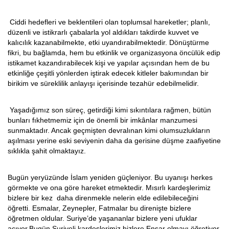
Ciddi hedefleri ve beklentileri olan toplumsal hareketler; planlı,
düzenli ve istikrarlı çabalarla yol aldıkları takdirde kuvvet ve
kalıcılık kazanabilmekte, etki uyandırabilmektedir. Dönüştürme
fikri, bu bağlamda, hem bu etkinlik ve organizasyona öncülük edip
istikamet kazandırabilecek kişi ve yapılar açısından hem de bu
etkinliğe çeşitli yönlerden iştirak edecek kitleler bakımından bir
birikim ve süreklilik anlayışı içerisinde tezahür edebilmelidir.
Yaşadığımız son süreç, getirdiği kimi sıkıntılara rağmen, bütün
bunları fıkhetmemiz için de önemli bir imkânlar manzumesi
sunmaktadır. Ancak geçmişten devralınan kimi olumsuzlukların
aşılması yerine eski seviyenin daha da gerisine düşme zaafiyetine
sıklıkla şahit olmaktayız.
Bugün yeryüzünde İslam yeniden güçleniyor. Bu uyanışı herkes
görmekte ve ona göre hareket etmektedir. Mısırlı kardeşlerimiz
bizlere bir kez daha direnmekle nelerin elde edilebileceğini
öğretti. Esmalar, Zeynepler, Fatmalar bu direnişte bizlere
öğretmen oldular. Suriye’de yaşananlar bizlere yeni ufuklar
açıyor.Bugün Suriyeli kardeşlerimiz bizlere Ensar olmayı öğretiyor.