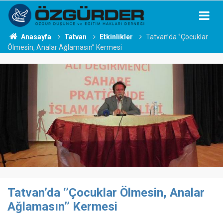
Anasayfa
Tatvan
Etkinlikler
Tatvan’da ‘’Çocuklar
Ölmesin, Analar Ağlamasın’’ Kermesi
Tatvan’da ‘’Çocuklar Ölmesin, Analar
Ağlamasın’’ Kermesi