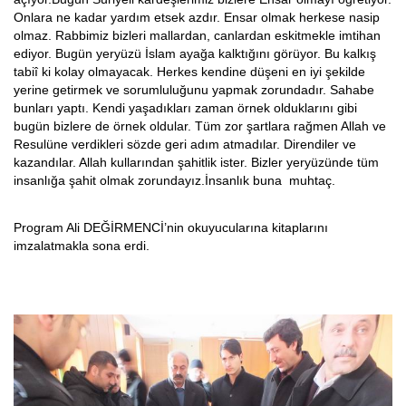
Onlara ne kadar yardım etsek azdır. Ensar olmak herkese nasip
olmaz. Rabbimiz bizleri mallardan, canlardan eskitmekle imtihan
ediyor. Bugün yeryüzü İslam ayağa kalktığını görüyor. Bu kalkış
tabiî ki kolay olmayacak. Herkes kendine düşeni en iyi şekilde
yerine getirmek ve sorumluluğunu yapmak zorundadır. Sahabe
bunları yaptı. Kendi yaşadıkları zaman örnek olduklarını gibi
bugün bizlere de örnek oldular. Tüm zor şartlara rağmen Allah ve
Resulüne verdikleri sözde geri adım atmadılar. Direndiler ve
kazandılar. Allah kullarından şahitlik ister. Bizler yeryüzünde tüm
insanlığa şahit olmak zorundayız.İnsanlık buna muhtaç.
Program Ali DEĞİRMENCİ’nin okuyucularına kitaplarını
imzalatmakla sona erdi.