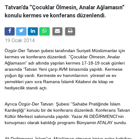
Tatvan’da ‘’Çocuklar Ölmesin, Analar Ağlamasın’’
konulu kermes ve konferans düzenlendi.
19 Ocak 2014
Özgür-Der Tatvan şubesi tarafından Suriyeli Müslümanlar için
kermes ve konferans düzenledi. ’’Çocuklar Ölmesin, Analar
Ağlamasın‘’ adı altında yapılan kermes 17-18-19 ocak günleri
arasında ‘Tatvan Yeni çarşı AVM binasında yapıldı. Kermese
yoğun ilgi vardı. Kermeste ev hanımlarının yöresel ve ev
yemekleri yanı sıra Ramana İslamê Kitabevi de kitap ve
hediyecilik standı açtı.
Ayrıca Özgür-Der Tatvan Şubesi ‘’Sahabe Pratiğinde İslam
Kardeşliği’’ konulu bir de konferans düzenledi. Konferans Tatvan
Kültür Merkezi salonunda yapıldı. Yazar Ali DEĞİRMENCİ’nin
konuşmacı olarak katıldığı programı Bünyamin ATALAY sundu.
Ali Değirmenci, İslam”ın, Müslüman olmanın kişiye neler kattığını,