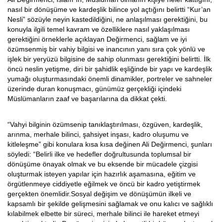
nasıl bir dönüşüme ve kardeşlik bilince yol açtığını belirtti “Kur’an
Nesli” sözüyle neyin kastedildiğini, ne anlaşılması gerektiğini, bu
konuyla ilgili temel kavram ve özelliklere nasıl yaklaşılması
gerektiğini örneklerle açıklayan Değirmenci, sağlam ve iyi
özümsenmiş bir vahiy bilgisi ve inancının yanı sıra çok yönlü ve
işlek bir yeryüzü bilgisine de sahip olunması gerektiğini belirtti. İlk
öncü neslin yetişme, diri bir şahidlik eşliğinde bir yapı ve kardeşlik
yumağı oluşturmasındaki önemli dinamikler, portreler ve sahneler
üzerinde duran konuşmacı, günümüz gerçekliği içindeki
Müslümanların zaaf ve başarılarına da dikkat çekti.
“Vahyi bilginin özümsenip tanıklaştırılması, özgüven, kardeşlik,
arınma, merhale bilinci, şahsiyet inşası, kadro oluşumu ve
kitleleşme” gibi konulara kısa kısa değinen Ali Değirmenci, şunları
söyledi: “Belirli ilke ve hedefler doğrultusunda toplumsal bir
dönüşüme önayak olmak ve bu eksende bir mücadele çizgisi
oluşturmak isteyen yapılar için hazırlık aşamasına, eğitim ve
örgütlenmeye ciddiyetle eğilmek ve öncü bir kadro yetiştirmek
gerçekten önemlidir.Sosyal değişim ve dönüşümün ilkeli ve
kapsamlı bir şekilde gelişmesini sağlamak ve onu kalıcı ve sağlıklı
kılabilmek elbette bir süreci, merhale bilinci ile hareket etmeyi