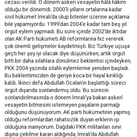
cezası verildi. O dönem askeri vesayetin hâlâ hâkim
olduğu bir dönemdi. 2000’li yılların ortalarına kadar
sivil hükümet İmralı’da olup bitenler üzerine açıklama
bile yapamıyordu. 1999’dan 2004’e kadar tam beş yıl
örgüt eylem yapmadı. Bu süre içinde 2002’de iktidar
olan AK Parti hükümeti AB reformlarına hız vererek
çok önemli gelişmeler kaydetmişti. Biz Türkiye uçuşa
geçti her şey iyi olacak diye düşünürken, artık örgüt
bitti bir daha silahlara dönülmez beklentisi içindeyken,
PKK 2004 yazında silahlı eylemlerine yeniden başladı.
Bu beklentimizden de geriye koca bir hayal kırıklığı
kaldı. İkinci defa Abdullah Öcalan’ın başlattığı süreci
örgüt dışarıda sonlandırmış oldu. Bu sürecin
sonlandırılmasında o dönem İmralı’ya bakan askerî
vesayetin bitmesini istemeyen paşaların parmağı
olduğunu düşünüyorum. AK parti hükümetinin yapmış
olduğu reformlardan rahatsızlık duyan erklerin işi
olduğuna inanıyorum. Dağdaki PKK militanları sınır
dışına çekilme kararı aldığında, İmralı’da Abdullah