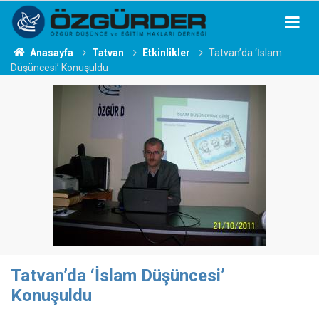
Anasayfa
Tatvan
Etkinlikler
Tatvan’da ‘İslam
Düşüncesi’ Konuşuldu
Tatvan’da ‘İslam Düşüncesi’
Konuşuldu