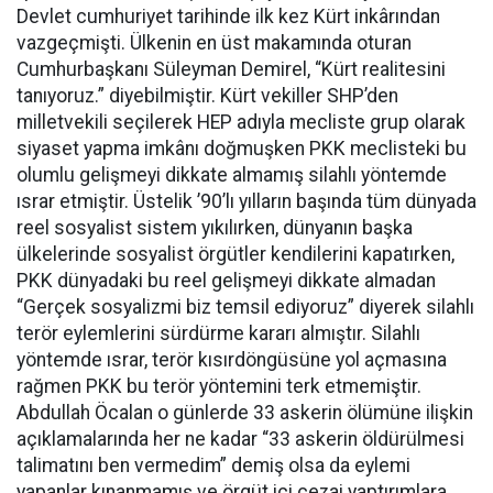
Devlet cumhuriyet tarihinde ilk kez Kürt inkârından
vazgeçmişti. Ülkenin en üst makamında oturan
Cumhurbaşkanı Süleyman Demirel, “Kürt realitesini
tanıyoruz.” diyebilmiştir. Kürt vekiller SHP’den
milletvekili seçilerek HEP adıyla mecliste grup olarak
siyaset yapma imkânı doğmuşken PKK meclisteki bu
olumlu gelişmeyi dikkate almamış silahlı yöntemde
ısrar etmiştir. Üstelik ’90’lı yılların başında tüm dünyada
reel sosyalist sistem yıkılırken, dünyanın başka
ülkelerinde sosyalist örgütler kendilerini kapatırken,
PKK dünyadaki bu reel gelişmeyi dikkate almadan
“Gerçek sosyalizmi biz temsil ediyoruz” diyerek silahlı
terör eylemlerini sürdürme kararı almıştır. Silahlı
yöntemde ısrar, terör kısırdöngüsüne yol açmasına
rağmen PKK bu terör yöntemini terk etmemiştir.
Abdullah Öcalan o günlerde 33 askerin ölümüne ilişkin
açıklamalarında her ne kadar “33 askerin öldürülmesi
talimatını ben vermedim” demiş olsa da eylemi
yapanlar kınanmamış ve örgüt içi cezai yaptırımlara