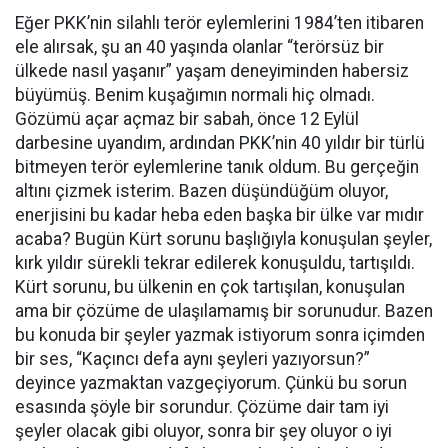
Eğer PKK’nin silahlı terör eylemlerini 1984’ten itibaren
ele alırsak, şu an 40 yaşında olanlar “terörsüz bir
ülkede nasıl yaşanır” yaşam deneyiminden habersiz
büyümüş. Benim kuşağımın normali hiç olmadı.
Gözümü açar açmaz bir sabah, önce 12 Eylül
darbesine uyandım, ardından PKK’nin 40 yıldır bir türlü
bitmeyen terör eylemlerine tanık oldum. Bu gerçeğin
altını çizmek isterim. Bazen düşündüğüm oluyor,
enerjisini bu kadar heba eden başka bir ülke var mıdır
acaba? Bugün Kürt sorunu başlığıyla konuşulan şeyler,
kırk yıldır sürekli tekrar edilerek konuşuldu, tartışıldı.
Kürt sorunu, bu ülkenin en çok tartışılan, konuşulan
ama bir çözüme de ulaşılamamış bir sorunudur. Bazen
bu konuda bir şeyler yazmak istiyorum sonra içimden
bir ses, “Kaçıncı defa aynı şeyleri yazıyorsun?”
deyince yazmaktan vazgeçiyorum. Çünkü bu sorun
esasında şöyle bir sorundur. Çözüme dair tam iyi
şeyler olacak gibi oluyor, sonra bir şey oluyor o iyi