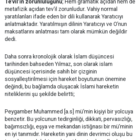
Te’vil’in zorunluluğunu
; Hem gramatik açıdan hem de
metafizik açıdan tev’il zorunludur. Vahiy normal
yaratılanları ifade eden bir dili kullanarak Yaratıcıyı
anlatmaktadır. Yaratılmışın dilinin Yaratıcıyı ve O’nun
maksatlarını anlatması tam olarak mümkün değildir
dedi.
Daha sonra kronolojik olarak İslam düşüncesi
tarihinden bahseden Yılmaz, son olarak islam
düşüncesi içerisinde sahih bir çizginin
sosyalleştirilmesi için hareket boyutunun önemine
değindi, bu bağlamda oluşacak İslami hareketin
niteliklerini şu şekilde belirtti;
Peygamber Muhammed [a.s] mü’min kişiyi bir yolcuya
benzetir. Bu yolcunun tedirginliği, dikkati, pervasızlığı,
bağımsızlığı, eşya ve mekandan istiğnası bir mü’minin
en iyi tanımıdır. Hareketin yani dinin devrimci oluşu bu