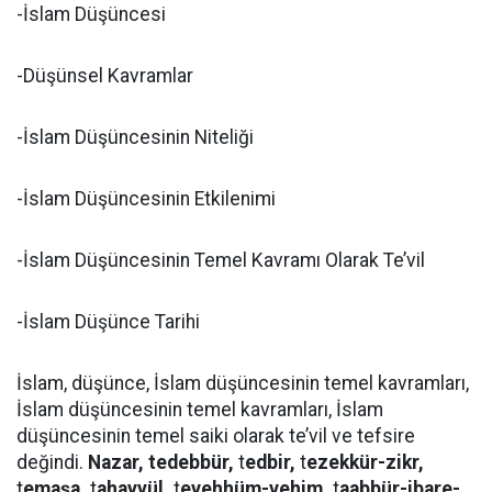
-İslam Düşüncesi
-Düşünsel Kavramlar
-İslam Düşüncesinin Niteliği
-İslam Düşüncesinin Etkilenimi
-İslam Düşüncesinin Temel Kavramı Olarak Te’vil
-İslam Düşünce Tarihi
İslam, düşünce, İslam düşüncesinin temel kavramları,
İslam düşüncesinin temel kavramları, İslam
düşüncesinin temel saiki olarak te’vil ve tefsire
değindi.
Nazar, tedebbür,
t
edbir,
t
ezekkür-zikr,
t
emaşa,
t
ahayyül,
t
evehhüm-vehim,
t
aabbür-ibare-