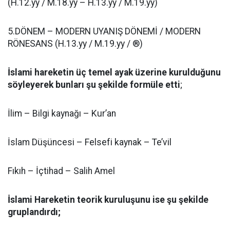
(H.12.yy / M.18.yy – H.13.yy / M.19.yy)
5.DÖNEM – MODERN UYANIŞ DÖNEMİ / MODERN
RÖNESANS (H.13.yy / M.19.yy / ®)
İslami hareketin üç temel ayak üzerine kurulduğunu
söyleyerek bunları şu şekilde formüle etti
;
İlim – Bilgi kaynağı – Kur’an
İslam Düşüncesi – Felsefi kaynak – Te’vil
Fıkıh – İçtihad – Salih Amel
İslami Hareketin teorik kuruluşunu ise şu şekilde
gruplandırdı;