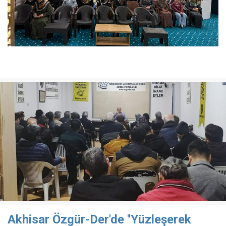
Akhisar Özgür-Der'de ''Yüzleşerek