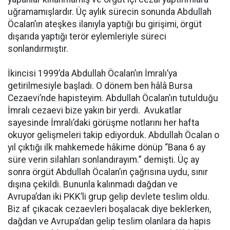
uğramamışlardır. Üç aylık sürecin sonunda Abdullah
Öcalan’ın ateşkes ilanıyla yaptığı bu girişimi, örgüt
dışarıda yaptığı terör eylemleriyle süreci
sonlandırmıştır.
İkincisi 1999’da Abdullah Öcalan’ın İmralı’ya
getirilmesiyle başladı. O dönem ben hâlâ Bursa
Cezaevi’nde hapisteyim. Abdullah Öcalan’ın tutulduğu
İmralı cezaevi bize yakın bir yerdi. Avukatlar
sayesinde İmralı’daki görüşme notlarını her hafta
okuyor gelişmeleri takip ediyorduk. Abdullah Öcalan o
yıl çıktığı ilk mahkemede hâkime dönüp “Bana 6 ay
süre verin silahları sonlandırayım.” demişti. Üç ay
sonra örgüt Abdullah Öcalan’ın çağrısına uydu, sınır
dışına çekildi. Bununla kalınmadı dağdan ve
Avrupa’dan iki PKK’li grup gelip devlete teslim oldu.
Biz af çıkacak cezaevleri boşalacak diye beklerken,
dağdan ve Avrupa’dan gelip teslim olanlara da hapis