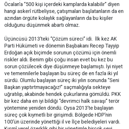
Öcalan’a “500 kişi içerdeki kamplarda kalabilir” diyen
hangi askerî rütbeliyse, çatışmaları başlatanların da en
azından örgüte kolaylık sağlayanların da bu kişiler
olduğunu düşünmek abartı olmaz.
Üçüncüsü 2013’teki “Çözüm süreci” idi. İlk kez AK
Parti Hükümeti ve dönemin Başbakanı Recep Tayyip
Erdoğan açık biçimde sorunun çözümü için önemli
riskler aldı. Benim gibi çoğu insan evet bu kez bu
sorun çözülecek diye düşünmeye başlamıştı. İyi niyet
ve temennilerle başlayan bu süreç de en fazla iki yıl
sürdü. Olumlu başlayan süreç iki yılın sonunda “Seni
Başkan yaptırtmayacağız!” saçmalığıyla sekteye
uğratılıp, akabinde hendek çukurlarına gömüldü. PKK
bir kez daha en iyi bildiği “devrimci halk savaşı” terör
yöntemine yeniden döndü. Oysa 2013’te başlayan
süreç çok kıymetli bir girişimdi. Bölgede HDP’nin
100’ün üzerinde yönettiği il ve İlçe belediyeleri vardı.
Kısmî yerel özerklik gibi bir yönetimle birçok şeyi