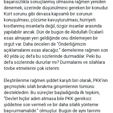
başarısızlıkla sonuçlanmış olmasına rağmen yeniden
denemek, üzerinde düşünülmesi gereken bir konudur.
Kürt sorunu gibi devasa kapsamlı bir sorunun
konuşulması, çözüme kavuşturulması, hürriyeti
kısıtlanmış insanlarla değil, özgür insanlar arasında
yapılabilir ancak. Dün de bugün de Abdullah Öcalan’ı
esas almayan yeri geldiğinde onu dinlemeyen bir
örgüt var. Daha önceleri de “Önderliğimizin
açıklamalarını esas alacağız.” demelerine rağmen son
40 yılda üç defa bu sözlerinde durmadılar. Peki bu
defa sözlerinde dururlar mı? Durmalarını ve silahlara
tövbe etmelerini çok isterim.
Eleştirilerime rağmen şiddet karşıtı biri olarak, PKK’nin
geçmişteki silah bırakma girişimlerinin tümünü
destekledim. Bu süreçler başladığında ilk tepkim,
“Devlet hiçbir adım atmasa bile PKK gereksiz
şiddetine son vermeli ve bir daha silahlı yönteme
başvurmamalıdır.” olmuştur. Bugün de aynı tavrımı