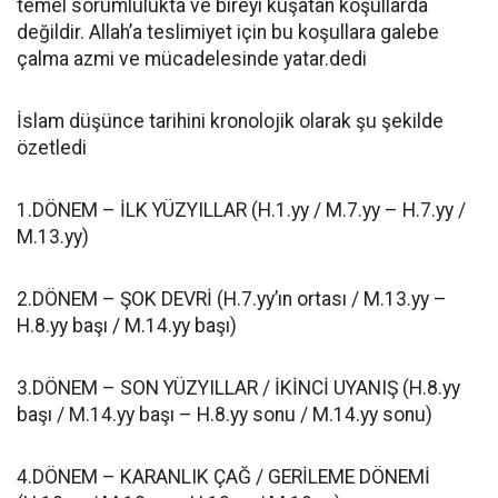
temel sorumlulukta ve bireyi kuşatan koşullarda
değildir. Allah’a teslimiyet için bu koşullara galebe
çalma azmi ve mücadelesinde yatar.dedi
İslam düşünce tarihini kronolojik olarak şu şekilde
özetledi
1.DÖNEM – İLK YÜZYILLAR (H.1.yy / M.7.yy – H.7.yy /
M.13.yy)
2.DÖNEM – ŞOK DEVRİ (H.7.yy’ın ortası / M.13.yy –
H.8.yy başı / M.14.yy başı)
3.DÖNEM – SON YÜZYILLAR / İKİNCİ UYANIŞ (H.8.yy
başı / M.14.yy başı – H.8.yy sonu / M.14.yy sonu)
4.DÖNEM – KARANLIK ÇAĞ / GERİLEME DÖNEMİ