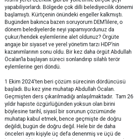
yapabiliyorlardı. Bölgede çok dilli belediyecilik dönemi
başlamıştı. Kürtçenin önündeki engeller kalkmıştı.
Bugünden bakınca bazen soruyorum DEM’lilere, o
dönem belediyelerde neyi yapamıyordunuz da
çukur/hendek eylemlerine alet oldunuz? Örgüte
angaje bir siyaset ve yerel yönetim tarzı HDP’nin
kazanımlarının sonu oldu. Bir kez daha örgüt Abdullah
Öcalan’la başlayan süreci sonlandırıp silahlı terör
eylemlerine geri döndü.
1 Ekim 2024’ten beri çözüm sürecinin dördüncüsü
başladı. Bu kez yine muhatap Abdullah Öcalan.
Geçmişten ders çıkarılmadığı anlaşılmaktadır. Tam 26
yıldır hapiste özgürlüğünden yoksun olan birini
böylesine tarihî, siyasî bir sorunun çözümünde
muhatap kabul etmek, bence geçmişte de doğru
değildi, bugün de doğru değil. Hele bir de daha
önceleri aynı kişiyle üç defa denenmiş ve üçü de