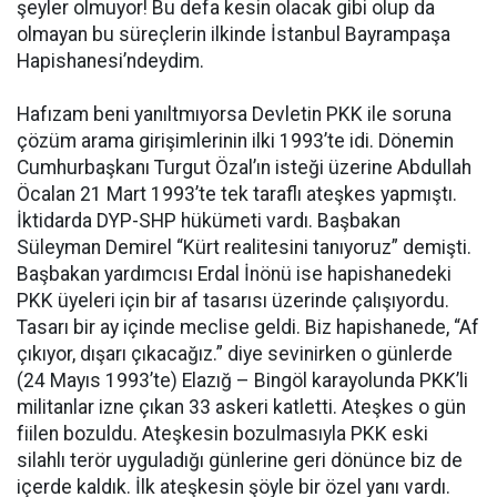
şeyler olmuyor! Bu defa kesin olacak gibi olup da
olmayan bu süreçlerin ilkinde İstanbul Bayrampaşa
Hapishanesi’ndeydim.
Hafızam beni yanıltmıyorsa Devletin PKK ile soruna
çözüm arama girişimlerinin ilki 1993’te idi. Dönemin
Cumhurbaşkanı Turgut Özal’ın isteği üzerine Abdullah
Öcalan 21 Mart 1993’te tek taraflı ateşkes yapmıştı.
İktidarda DYP-SHP hükümeti vardı. Başbakan
Süleyman Demirel “Kürt realitesini tanıyoruz” demişti.
Başbakan yardımcısı Erdal İnönü ise hapishanedeki
PKK üyeleri için bir af tasarısı üzerinde çalışıyordu.
Tasarı bir ay içinde meclise geldi. Biz hapishanede, “Af
çıkıyor, dışarı çıkacağız.” diye sevinirken o günlerde
(24 Mayıs 1993’te) Elazığ – Bingöl karayolunda PKK’li
militanlar izne çıkan 33 askeri katletti. Ateşkes o gün
fiilen bozuldu. Ateşkesin bozulmasıyla PKK eski
silahlı terör uyguladığı günlerine geri dönünce biz de
içerde kaldık. İlk ateşkesin şöyle bir özel yanı vardı.