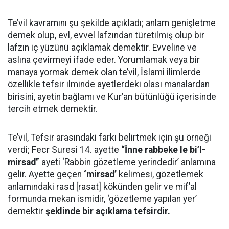
Te’vil kavramını şu şekilde açıkladı; anlam genişletme
demek olup, evl, evvel lafzından türetilmiş olup bir
lafzın iç yüzünü açıklamak demektir. Evveline ve
aslına çevirmeyi ifade eder. Yorumlamak veya bir
manaya yormak demek olan te’vil, İslami ilimlerde
özellikle tefsir ilminde ayetlerdeki olası manalardan
birisini, ayetin bağlamı ve Kur’an bütünlüğü içerisinde
tercih etmek demektir.
Te’vil, Tefsir arasındaki farkı belirtmek için şu örneği
verdi; Fecr Suresi 14. ayette
“İnne rabbeke le bi’l-
mirsad”
ayeti ‘Rabbin gözetleme yerindedir’ anlamına
gelir. Ayette geçen
‘mirsad’
kelimesi, gözetlemek
anlamındaki rasd [rasat] kökünden gelir ve mif’al
formunda mekan ismidir, ‘gözetleme yapılan yer’
demektir
şeklinde bir açıklama tefsirdir.