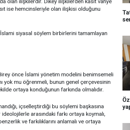
olan ilişkilerdir. Dikey ilişkilerden kasıt vahye
ıt ise hemcinsleriyle olan ilişkisi olduğunu
Ta
se
ve İslami siyasal söylem birbirlerini tamamlayan
 Birey önce İslami yönetim modelini benimsemeli
r mı yok mu öğrenmeli, bunun genel çerçevesinin
kilde ortaya konduğunun farkında olmalıdır.
Öz
İnandığı, içselleştirdiği bu söylemi başkasına
yap
ideolojilerle arasındaki farkı ortaya koymalı,
enzerlik ve farkılıklarını anlamalı ve ortaya