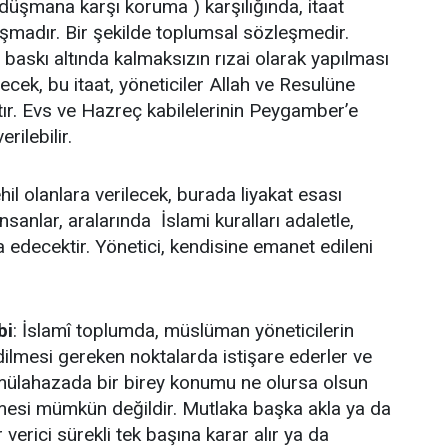
,düşmana karşı koruma ) karşılığında, itaat
laşmadır. Bir şekilde toplumsal sözleşmedir.
baskı altında kalmaksızın rızai olarak yapılması
ecek, bu itaat, yöneticiler Allah ve Resulüne
tır. Evs ve Hazreç kabilelerinin Peygamber’e
rilebilir.
l olanlara verilecek, burada liyakat esası
sanlar, aralarında İslami kuralları adaletle,
 edecektir. Yönetici, kendisine emanet edileni
bi
: İslamî toplumda, müslüman yöneticilerin
 edilmesi gereken noktalarda istişare ederler ve
mülahazada bir birey konumu ne olursa olsun
lmesi mümkün değildir. Mutlaka başka akla ya da
 verici sürekli tek başına karar alır ya da