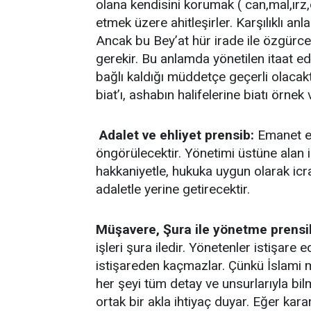
olana kendisini korumak ( can,mal,ırz
etmek üzere ahitleşirler. Karşılıklı an
Ancak bu Bey’at hür irade ile özgürce 
gerekir. Bu anlamda yönetilen itaat ed
bağlı kaldığı müddetçe geçerli olacak
biat’ı, ashabın halifelerine biatı örnek ve
Adalet ve ehliyet prensib:
Emanet ehi
öngörülecektir. Yönetimi üstüne alan in
hakkaniyetle, hukuka uygun olarak icra
adaletle yerine getirecektir.
Müşavere, Şura ile yönetme prensi
işleri şura iledir. Yönetenler istişare
istişareden kaçmazlar. Çünkü İslami 
her şeyi tüm detay ve unsurlarıyla bi
ortak bir akla ihtiyaç duyar. Eğer karar