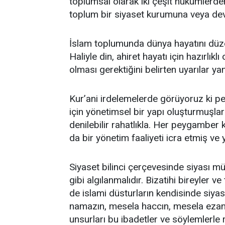
toplumsal olarak iki çeşit hükümlerde
toplum bir siyaset kurumuna veya dev
İslam toplumunda dünya hayatını düzenl
Haliyle din, ahiret hayatı için hazırlıkl
olması gerektiğini belirten uyarılar ya
Kur’ani irdelemelerde görüyoruz ki pe
için yönetimsel bir yapı oluşturmuşla
denilebilir rahatlıkla. Her peygambe
da bir yönetim faaliyeti icra etmiş ve 
Siyaset bilinci çerçevesinde siyası mül
gibi algılanmalıdır. Bizatihi bireyler v
de islami düsturların kendisinde siyas
namazın, mesela haccın, mesela ezanın
unsurları bu ibadetler ve söylemlerl