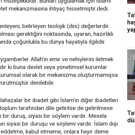
n müteşekkildir. Bunları uygulamak için İslami
let mekanizmasına ihtiyaç hissetmiştir.dedi.
Ta
ha
eyeni, belirleyen teolojik (dini) değerlerdir.
yap
ı olması gerektiğini noktasında, uyaran, hazırlıklı
nında çoğunlukla bu dünya hayatıyla ilgilidir.
ygamberler Allah’ın emir ve nehiylerini iletmek
rdır ki buna devlet veya yönetimsel kurumlar
r kurumsal olarak bir mekanizma oluşturmamışsa
yürütmüştür denilebilir.
ahazalar bir ibadet gibi İslam’ın diğer ibadetleri
e toplum tarafından dile getirilse de getirilmese
Ta
i bir duruş, siyasi bir söylem vardır. Mesela
dü
 siyasi bir duruşu ve söylemi vardır. İslam dışı
e reddetme, kabul etmeme, onlara hayır deme