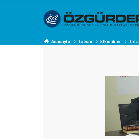
Anasayfa
Tatvan
Etkinlikler
Tatva