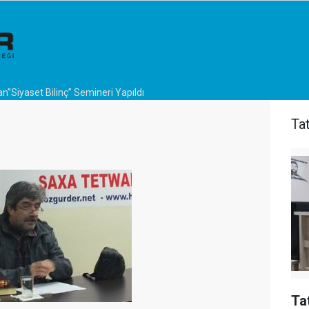
n’’Siyaset Bilinç’’ Semineri Yapıldı
Ta
Ta