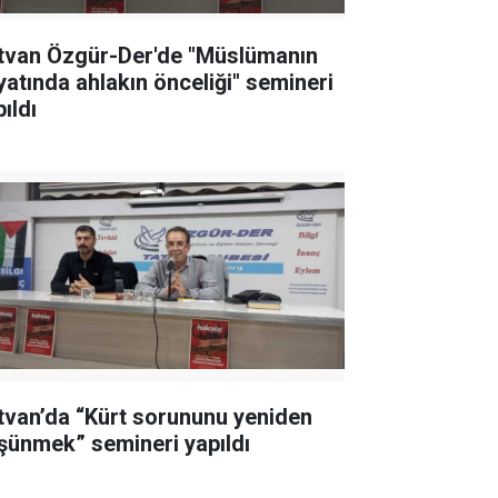
tvan Özgür-Der'de "Müslümanın
yatında ahlakın önceliği" semineri
ıldı
tvan’da “Kürt sorununu yeniden
şünmek” semineri yapıldı