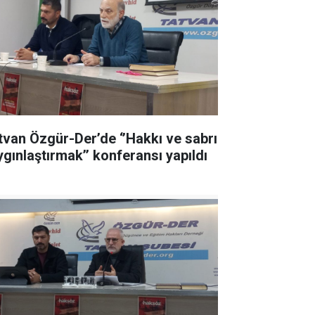
tvan Özgür-Der’de ‘’Hakkı ve sabrı
ygınlaştırmak’’ konferansı yapıldı