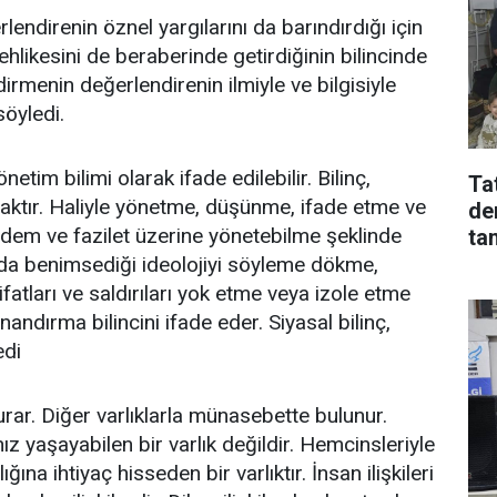
ndirenin öznel yargılarını da barındırdığı için
hlikesini de beraberinde getirdiğinin bilincinde
rmenin değerlendirenin ilmiyle ve bilgisiyle
söyledi.
etim bilimi olarak ifade edilebilir. Bilinç,
Tat
aktır. Haliyle yönetme, düşünme, ifade etme ve
de
rdem ve fazilet üzerine yönetebilme şeklinde
ta
ya da benimsediği ideolojiyi söyleme dökme,
fatları ve saldırıları yok etme veya izole etme
andırma bilincini ifade eder. Siyasal bilinç,
edi
kurar. Diğer varlıklarla münasebette bulunur.
nız yaşayabilen bir varlık değildir. Hemcinsleriyle
ığına ihtiyaç hisseden bir varlıktır. İnsan ilişkileri