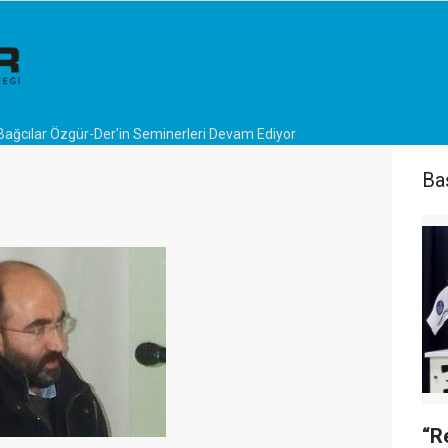
Bağcılar Özgür-Der'in Seminerleri Devam Ediyor
Ba
“R