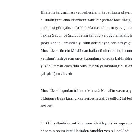
Hilafetin kaldırılması ve medreselerin kapatılması olayın
bulunduğunu ama itirazların kanlı bir şekilde bastırıldı
makinesi gibi çalışan İstiklal Mahkemelerinin işleyişini 
Takriri Sükun ve Sıkıyönetim kanunu ve uygulamalarıyla 
şapka kanunu ardından yurdun dört bir yanında ortaya çıka
Musa Üzer sürecin Müslüman halkın önderlerinin, kurumların
ve İslam'ı tasfiye için önce kurumların ortadan kaldırıldığ
yüzünü temsil eden tüm oluşumların yasaklandığını İslam'ı
çalışıldığını aktardı.
Musa Üzer başından itibaren Mustafa Kemal'in yasama, yü
olduğunu buna karşı çıkan herkesin tasfiye edildiğini bel
söyledi.
1930'lu yıllarda ise artık tamamen laikleşmiş bir yapının 
dönemin seçim istatiklerinden örnekler vererek açıkladı.