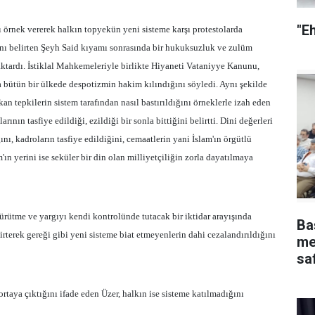
"E
ı örnek vererek halkın topyekün yeni sisteme karşı protestolarda
ğını belirten Şeyh Said kıyamı sonrasında bir hukuksuzluk ve zulüm
aktardı. İstiklal Mahkemeleriyle birlikte Hiyaneti Vataniyye Kanunu,
bütün bir ülkede despotizmin hakim kılındığını söyledi. Aynı şekilde
n tepkilerin sistem tarafından nasıl bastırıldığını örneklerle izah eden
ın tasfiye edildiği, ezildiği bir sonla bittiğini belirtti.
Dini değerleri
ını, kadroların tasfiye edildiğini, cemaatlerin yani
İslam'ın örgütlü
n yerini ise seküler bir din olan milliyetçiliğin zorla dayatılmaya
rütme ve yargıyı kendi kontrolünde tutacak bir iktidar arayışında
Ba
irterek gereği gibi yeni sisteme biat etmeyenlerin dahi cezalandırıldığını
me
safha ve 
yap
ortaya çıktığını ifade eden Üzer, halkın ise sisteme katılmadığını