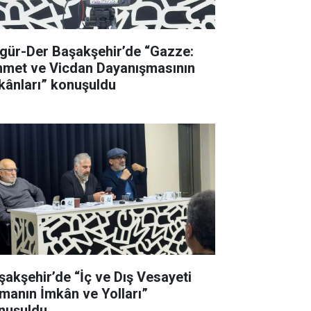
gür-Der Başakşehir’de “Gazze:
met ve Vicdan Dayanışmasının
kânları” konuşuldu
şakşehir’de “İç ve Dış Vesayeti
manın İmkân ve Yolları”
nuşuldu