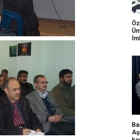
Öz
Üm
İm
Ba
Aş
ko