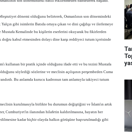
smanlının son dönemindeki batılı etkilenmeden bahsederek başladı.
Meşrutiyet dönemi olduğunu belirterek, Osmanlının son dönemindeki
Yalçın gibi isimlerin Batıda ortaya çıkan ve dini çağdışı ve ilerlemeye
e Mustafa Kemalinde bu kişilerin eserlerini okuyarak bu fikirlerden
ek doğru kabul etmesinden dolayı dine karşı reddiyeci tutum içerisinde
Ta
To
ya
'ı kullanan bir pratik içinde olduğunu ifade etti ve bu tezini Mustafa
n olduğunu söylediği sözlerine ve meclisin açılışının perşembeden Cuma
dayandırdı. Bu anlamda kurucu kadronun tam anlamıyla takiyeci tutum
 meclisin kurulmasıyla birlikte bu durumun değiştiğini ve İslam'ın artık
er, Cumhuriyet'in ilanından hilafetin kaldırılmasına, hayatın her
edilmesine kadar hiçbir olayda halkın görüşüne başvurulmadığı gibi