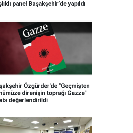
şlıklı panel Başakşehir’de yapıldı
şakşehir Özgürder'de "Geçmişten
nümüze direnişin toprağı Gazze"
abı değerlendirildi