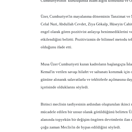
Cumhuriyetinin
kuruluşunda İslam algısı konusuna ve O
Üzer, Cumhuriyet'in mayalanma döneminin Tanzimat ve 
Celal Nuri, Abdullah Cevdet, Ziya Gökalp, Hüseyin Cahit 
engel olarak gören pozitivist anlayışı benimsediklerini v
etkilendiğini belirtti. Pozitivizmin de bilimsel metodu t
olduğunu ifade etti.
Musa Üzer Cumhuriyeti kuran kadroların başlangıçta İslam
Kemal'in verilen savaşı hilafet ve saltanatı korumak içi
gününe alınarak salavatlarla ve tekbirlerle açılmasına 
içerisinde olduklarını söyledi.
Birinci meclisin tasfiyesinin ardından oluşturulan ikinci
mücadele edilen bir unsur olarak görüldüğünü belirten Üz
alanında topyekün bir değişim öngören devrimlerin ilan 
çoğu zaman Meclis'in de bypas edildiğini söyledi.