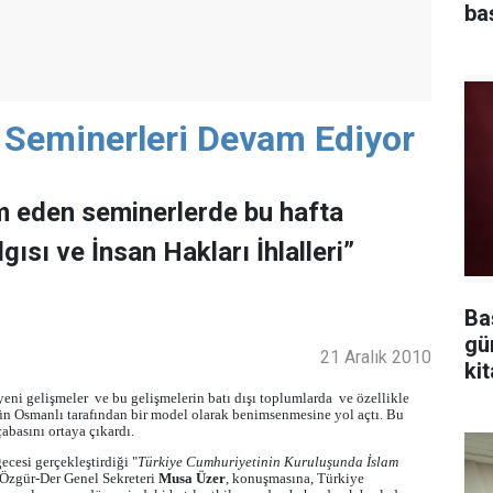
ba
n Seminerleri Devam Ediyor
m eden seminerlerde bu hafta
ısı ve İnsan Hakları İhlalleri”
Ba
gü
21 Aralık 2010
kit
yeni gelişmeler
ve bu gelişmelerin batı dışı toplumlarda
ve özellikle
ün
Osmanlı tarafından bir model olarak benimsenmesine yol açtı. Bu
abasını ortaya çıkardı.
cesi gerçekleştirdiği "
Türkiye Cumhuriyetinin Kuruluşunda İslam
n Özgür-Der Genel Sekreteri
Musa Üzer
, konuşmasına,
Türkiye