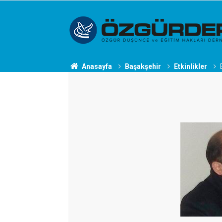
Anasayfa
Başakşehir
Etkinlikler