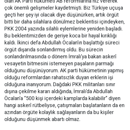
olan AK Parti hükümeti AB reformlarına hız vererek
çok önemli gelişmeler kaydetmişti. Biz Türkiye uçuşa
geçti her şey iyi olacak diye düşünürken, artık örgüt
bitti bir daha silahlara dönülmez beklentisi içindeyken,
PKK 2004 yazında silahlı eylemlerine yeniden başladı.
Bu beklentimizden de geriye koca bir hayal kırıklığı
kaldı. İkinci defa Abdullah Öcalan’ın başlattığı süreci
örgüt dışarıda sonlandırmış oldu. Bu sürecin
sonlandırılmasında o dönem İmralı’ya bakan askerî
vesayetin bitmesini istemeyen paşaların parmağı
olduğunu düşünüyorum. AK parti hükümetinin yapmış
olduğu reformlardan rahatsızlık duyan erklerin işi
olduğuna inanıyorum. Dağdaki PKK militanları sınır
dışına çekilme kararı aldığında, İmralı’da Abdullah
Öcalan’a “500 kişi içerdeki kamplarda kalabilir” diyen
hangi askerî rütbeliyse, çatışmaları başlatanların da en
azından örgüte kolaylık sağlayanların da bu kişiler
olduğunu düşünmek abartı olmaz.