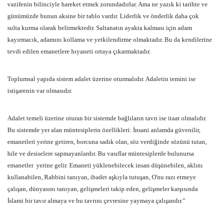
vazifenin bilinciyle hareket etmek zorundadırlar. Ama ne yazık ki tarihte ve
günümüzde bunun aksine bir tablo vardır. Liderlik ve önderlik daha çok
sulta kurma olarak belirmektedir. Saltanatın ayakta kalması için adam
kayırmacık, adamını kollama ve yetkilendirme olmaktadır. Bu da kendilerine
tevdi edilen emanetlere hıyaneti ortaya çıkarmaktadır.
Toplumsal yapıda sistem adalet üzerine oturmalıdır. Adaletin temini ise
istişarenin var olmasıdır.
Adalet temeli üzerine oturan bir sistemde bağlıların tavrı ise itaat olmalıdır.
Bu sistemde yer alan müntesiplerin özellikleri: İnsani anlamda güvenilir,
emanetleri yerine getiren, borcuna sadık olan, söz verdiğinde sözünü tutan,
hile ve desiselere sapmayanlardır. Bu vasıflar müntesiplerde bulunursa
emanetler yerine gelir. Emaneti yüklenebilecek insan düşünebilen, aklını
kullanabilen, Rabbini tanıyan, ibadet aşkıyla tutuşan, O'nu razı etmeye
çalışan, dünyasını tanıyan, gelişmeleri takip eden, gelişmeler karşısında
İslami bir tavır almaya ve bu tavrını çevresine yaymaya çalışandır."