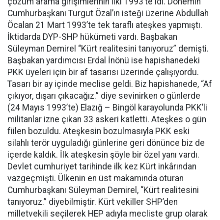
çözüm arama girişimlerinin ilki 1993’te idi. Dönemin
Cumhurbaşkanı Turgut Özal’ın isteği üzerine Abdullah
Öcalan 21 Mart 1993’te tek taraflı ateşkes yapmıştı.
İktidarda DYP-SHP hükümeti vardı. Başbakan
Süleyman Demirel “Kürt realitesini tanıyoruz” demişti.
Başbakan yardımcısı Erdal İnönü ise hapishanedeki
PKK üyeleri için bir af tasarısı üzerinde çalışıyordu.
Tasarı bir ay içinde meclise geldi. Biz hapishanede, “Af
çıkıyor, dışarı çıkacağız.” diye sevinirken o günlerde
(24 Mayıs 1993’te) Elazığ – Bingöl karayolunda PKK’li
militanlar izne çıkan 33 askeri katletti. Ateşkes o gün
fiilen bozuldu. Ateşkesin bozulmasıyla PKK eski
silahlı terör uyguladığı günlerine geri dönünce biz de
içerde kaldık. İlk ateşkesin şöyle bir özel yanı vardı.
Devlet cumhuriyet tarihinde ilk kez Kürt inkârından
vazgeçmişti. Ülkenin en üst makamında oturan
Cumhurbaşkanı Süleyman Demirel, “Kürt realitesini
tanıyoruz.” diyebilmiştir. Kürt vekiller SHP’den
milletvekili seçilerek HEP adıyla mecliste grup olarak