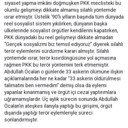
siyaset yapma imkânı doğmuşken PKK meclisteki bu
olumlu gelişmeyi dikkate almamış silahlı yöntemde
ısrar etmiştir. Üstelik ’90’lı yılların başında tüm dünyada
reel sosyalist sistem yıkılırken, dünyanın başka
ülkelerinde sosyalist örgütler kendilerini kapatırken,
PKK dünyadaki bu reel gelişmeyi dikkate almadan
“Gerçek sosyalizmi biz temsil ediyoruz” diyerek silahlı
terör eylemlerini sürdürme kararı almıştır. Silahlı
yöntemde ısrar, terör kısırdöngüsüne yol açmasına
rağmen PKK bu terör yöntemini terk etmemiştir.
Abdullah Öcalan o günlerde 33 askerin ölümüne ilişkin
açıklamalarında her ne kadar “33 askerin öldürülmesi
talimatını ben vermedim” demiş olsa da eylemi
yapanlar kınanmamış ve örgüt içi cezai yaptırımlara
uğramamışlardır. Üç aylık sürecin sonunda Abdullah
Öcalan’ın ateşkes ilanıyla yaptığı bu girişimi, örgüt
dışarıda yaptığı terör eylemleriyle süreci
sonlandırmıştır.