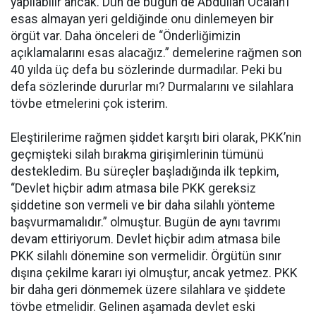
yapılabilir ancak. Dün de bugün de Abdullah Öcalan’ı
esas almayan yeri geldiğinde onu dinlemeyen bir
örgüt var. Daha önceleri de “Önderliğimizin
açıklamalarını esas alacağız.” demelerine rağmen son
40 yılda üç defa bu sözlerinde durmadılar. Peki bu
defa sözlerinde dururlar mı? Durmalarını ve silahlara
tövbe etmelerini çok isterim.
Eleştirilerime rağmen şiddet karşıtı biri olarak, PKK’nin
geçmişteki silah bırakma girişimlerinin tümünü
destekledim. Bu süreçler başladığında ilk tepkim,
“Devlet hiçbir adım atmasa bile PKK gereksiz
şiddetine son vermeli ve bir daha silahlı yönteme
başvurmamalıdır.” olmuştur. Bugün de aynı tavrımı
devam ettiriyorum. Devlet hiçbir adım atmasa bile
PKK silahlı dönemine son vermelidir. Örgütün sınır
dışına çekilme kararı iyi olmuştur, ancak yetmez. PKK
bir daha geri dönmemek üzere silahlara ve şiddete
tövbe etmelidir. Gelinen aşamada devlet eski