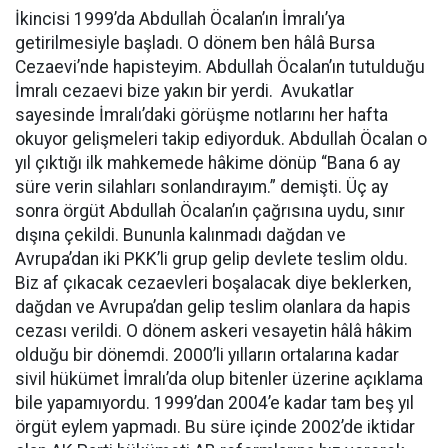
İkincisi 1999’da Abdullah Öcalan’ın İmralı’ya
getirilmesiyle başladı. O dönem ben hâlâ Bursa
Cezaevi’nde hapisteyim. Abdullah Öcalan’ın tutulduğu
İmralı cezaevi bize yakın bir yerdi. Avukatlar
sayesinde İmralı’daki görüşme notlarını her hafta
okuyor gelişmeleri takip ediyorduk. Abdullah Öcalan o
yıl çıktığı ilk mahkemede hâkime dönüp “Bana 6 ay
süre verin silahları sonlandırayım.” demişti. Üç ay
sonra örgüt Abdullah Öcalan’ın çağrısına uydu, sınır
dışına çekildi. Bununla kalınmadı dağdan ve
Avrupa’dan iki PKK’li grup gelip devlete teslim oldu.
Biz af çıkacak cezaevleri boşalacak diye beklerken,
dağdan ve Avrupa’dan gelip teslim olanlara da hapis
cezası verildi. O dönem askeri vesayetin hâlâ hâkim
olduğu bir dönemdi. 2000’li yılların ortalarına kadar
sivil hükümet İmralı’da olup bitenler üzerine açıklama
bile yapamıyordu. 1999’dan 2004’e kadar tam beş yıl
örgüt eylem yapmadı. Bu süre içinde 2002’de iktidar