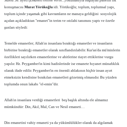
Suresi 58. ayeti (
Emaneti ehline verin...
) okumasıyla başlayan panelin ilk
konuşmacısı
Murat Yörükoğlu
idi. Yörükoğlu; toplum, toplumsal yapı,
toplum içinde yaşamak gibi kavramların ne manaya geldiğini sosyolojik
açıdan açıkladıktan "emanet"in terim ve ıstılahi tanımını yaptı ve özetle
şunları söyledi:
Temelde emanetler; Allah'ın insanlara bıraktığı emanetler ve insanların
birbirine bıraktığı emanetler olarak sınıflandırılabilir. Kur'an'da mü'minlerin
özellikleri sayılırken emanetlerine ve ahitlerine riayet ettiklerine vurgu
yapılır. Hz. Peygamber'in kimi hadislerinde ise emanete hıyanet münafıklık
olarak ifade edilir. Peygamber'in en önemli ahlakının hiçbir insan ayırt
etmeksizin kendisine bırakılan emanetleri gözetmiş olmasıdır. Bu yüzden
toplumda onun lakabı "el-emin"dir.
Allah'ın insanlara verdiği emanetleri beş başlık altında ele almamız
mümkündür: Din, Akıl, Mal, Can ve Nesil emaneti…
Din emanetini vahiy emaneti ya da yükümlülükler olarak da algılamak