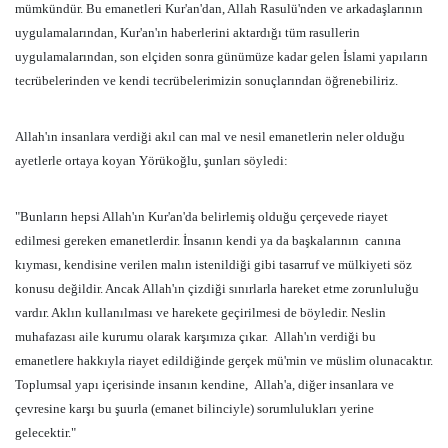
mümkündür. Bu emanetleri Kur'an'dan, Allah Rasulü'nden ve arkadaşlarının
uygulamalarından, Kur'an'ın haberlerini aktardığı tüm rasullerin
uygulamalarından, son elçiden sonra günümüze kadar gelen İslami yapıların
tecrübelerinden ve kendi tecrübelerimizin sonuçlarından öğrenebiliriz.
Allah'ın insanlara verdiği akıl can mal ve nesil emanetlerin neler olduğu
ayetlerle ortaya koyan Yörükoğlu, şunları söyledi:
"Bunların hepsi Allah'ın Kur'an'da belirlemiş olduğu çerçevede riayet
edilmesi gereken emanetlerdir. İnsanın kendi ya da başkalarının canına
kıyması, kendisine verilen malın istenildiği gibi tasarruf ve mülkiyeti söz
konusu değildir. Ancak Allah'ın çizdiği sınırlarla hareket etme zorunluluğu
vardır. Aklın kullanılması ve harekete geçirilmesi de böyledir. Neslin
muhafazası aile kurumu olarak karşımıza çıkar.
Allah'ın verdiği bu
emanetlere hakkıyla riayet edildiğinde gerçek mü'min ve müslim olunacaktır.
Toplumsal yapı içerisinde insanın kendine,
Allah'a, diğer insanlara ve
çevresine karşı bu şuurla (emanet bilinciyle) sorumlulukları yerine
gelecektir."