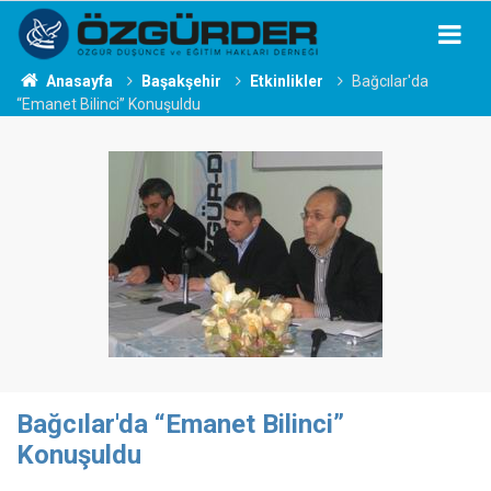
Anasayfa
Başakşehir
Etkinlikler
Bağcılar'da
“Emanet Bilinci” Konuşuldu
Bağcılar'da “Emanet Bilinci”
Konuşuldu