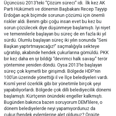
Üçüncüsü 2013’teki “Çözüm süreci” idi. İlk kez AK
Parti Hükümeti ve dönemin Başbakanı Recep Tayyip
Erdoğan açık biçimde sorunun çözümü için önemli
riskler aldı. Benim gibi çoğu insan evet bu kez bu
sorun çözülecek diye düşünmeye başlamıştı. İyi niyet
ve temennilerle başlayan bu süreç de en fazla iki yıl
sürdü. Olumlu başlayan süreç iki yılın sonunda “Seni
Başkan yaptırtmayacağız!” saçmalığıyla sekteye
uğratılıp, akabinde hendek çukurlarına gömüldü. PKK
bir kez daha en iyi bildiği “devrimci halk savaşı” terör
yöntemine yeniden döndü. Oysa 2013’te başlayan
süreç çok kıymetli bir girişimdi. Bölgede HDP’nin
100’ün üzerinde yönettiği il ve İlçe belediyeleri vardı.
Kısmî yerel özerklik gibi bir yönetimle birçok şeyi
yapabiliyorlardı. Bölgede çok dilli belediyecilik dönemi
başlamıştı. Kürtçenin önündeki engeller kalkmıştı.
Bugünden bakınca bazen soruyorum DEM’lilere, o
dönem belediyelerde neyi yapamıyordunuz da
çukur/hendek eylemlerine alet oldunuz? Örgüte