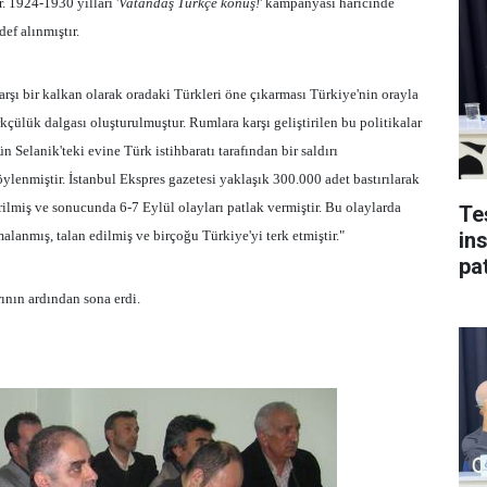
. 1924-1930 yılları '
Vatandaş Türkçe konuş!
' kampanyası haricinde
ef alınmıştır.
 karşı bir kalkan olarak oradaki Türkleri öne çıkarması Türkiye'nin orayla
kçülük dalgası oluşturulmuştur. Rumlara karşı geliştirilen bu politikalar
n Selanik'teki evine Türk istihbaratı tarafından bir saldırı
ylenmiştir. İstanbul Ekspres gazetesi yaklaşık 300.000 adet bastırılarak
irilmiş ve sonucunda 6-7 Eylül olayları patlak vermiştir. Bu olaylarda
Te
lanmış, talan edilmiş ve birçoğu Türkiye'yi terk etmiştir."
in
pat
ının ardından sona erdi.