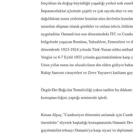
birçokları da doğup büyüdüğü yaşadığı yerleri terk etmek
İmparatorluklar içlerinde çeşitli ve çok sayıda dini ve e
dağıldıktan sonra yerlerine kurulan ulus devletler kurulma
unsurları düşman olarak gördüler ve onlara tehcir, öldürme
uyguladılar. Osmanlı'nın son dönemindeki İTC ve Cumhur
bölgelerde yaşayan Rumlara, Yahudilere, Ermenilere ve di
dönemlerde 1923-1924 yılında Türk-Yunan nüfus mübadel
Vergisi ve 6-7 Eylül 1955 yılında gayrimüslimlere karşı y
Uzun yıllar sonra ise ulusalcıların din elden gidiyor baha
Rahip Santoro cinayetleri ve Zirve Yayınevi katliamı gayr
Özgür-Der Bağcılar Temsilciliği yakın tarihin bu dikka
konuşmacılığını yaptığı seminerde işledi.
Kenan Alpay, "Cumhuriyet dönemini anlamak için Cumhur
önemlidir." diyerek başladığı konuşmasında Osmanlı Devl
gayrimüslim tebaayı Osmanlı'ya karşı siyasi ve diplomatik 