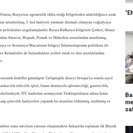
"E
 Fransa, Rusya'nın egemenlik iddia ettiği bölgelerden alabildiğince uzak
an arındırılmış, 5. kol faaliyeti yürütme ihtimali olmayan coğrafyaya
ir politikaları uygulamışlardır. Rusya Kafkasya bölgesini Çerkez, Abaza
ardan Arnavut, Boşnak, Pomak ve Makedon unsurlardan arındırmış,
Rusya ve Avusturya-Macaristan bölgeyi İslamsızlaştırma politikası ile
e Kemalistler de bulundukları yerleri etnik ve dini azınlıklardan
r.
 ekonomik hedefler gütmüştür. Gelişmişlik düzeyi Avrupa'ya oranla zayıf
bankacılık tefecilik işleri, liman demiryolu işletmeciliği, gazetecilik,
ekelindeydi. İTC kadroları sermayenin Türkleştirilmesi adına İzmir
Ba
me
şı çetecilik faaliyetleri yaparak bu insanları öldürmüş, sindirmiş ve
safha ve 
yap
ebus oranı meclisin yarısını oluştururken Ankara'da toplanan ilk Büyük