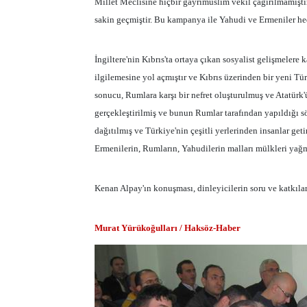
Millet Meclisine hiçbir gayrimüslim vekil çağırılmamıştır
sakin geçmiştir. Bu kampanya ile Yahudi ve Ermeniler hed
İngiltere'nin Kıbrıs'ta ortaya çıkan sosyalist gelişmelere
ilgilemesine yol açmıştır ve Kıbrıs üzerinden bir yeni Tür
sonucu, Rumlara karşı bir nefret oluşturulmuş ve Atatürk'ü
gerçekleştirilmiş ve bunun Rumlar tarafından yapıldığı sö
dağıtılmış ve Türkiye'nin çeşitli yerlerinden insanlar get
Ermenilerin, Rumların, Yahudilerin malları mülkleri yağma
Kenan Alpay'ın konuşması, dinleyicilerin soru ve katkılar
Murat Yürükoğulları / Haksöz-Haber