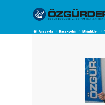
Anasayfa
Başakşehir
Etkinlikler