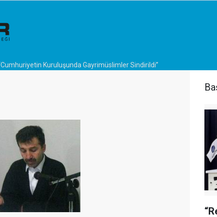
“Cumhuriyetin Kuruluşunda Gayrimüslimler Sindirildi”
Ba
“R