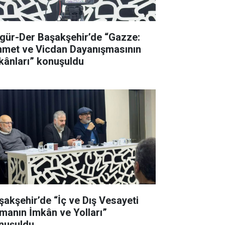
gür-Der Başakşehir’de “Gazze:
met ve Vicdan Dayanışmasının
kânları” konuşuldu
şakşehir’de “İç ve Dış Vesayeti
manın İmkân ve Yolları”
nuşuldu