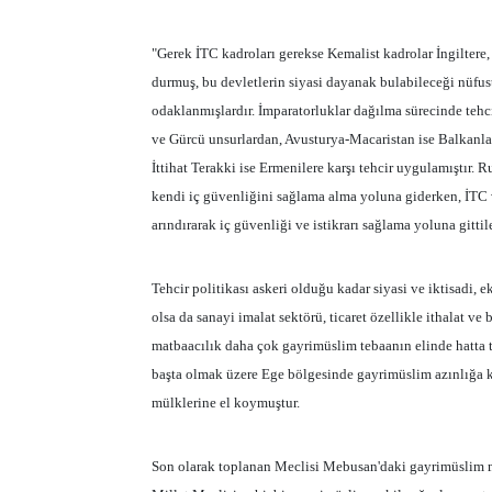
"Gerek İTC kadroları gerekse Kemalist kadrolar İngiltere,
durmuş, bu devletlerin siyasi dayanak bulabileceği nüfust
odaklanmışlardır. İmparatorluklar dağılma sürecinde tehc
ve Gürcü unsurlardan, Avusturya-Macaristan ise Balkanl
İttihat Terakki ise Ermenilere karşı tehcir uygulamıştır. 
kendi iç güvenliğini sağlama alma yoluna giderken, İTC v
arındırarak iç güvenliği ve istikrarı sağlama yoluna gittile
Tehcir politikası askeri olduğu kadar siyasi ve iktisadi,
olsa da sanayi imalat sektörü, ticaret özellikle ithalat ve 
matbaacılık daha çok gayrimüslim tebaanın elinde hatta t
başta olmak üzere Ege bölgesinde gayrimüslim azınlığa kar
mülklerine el koymuştur.
Son olarak toplanan Meclisi Mebusan'daki gayrimüslim m