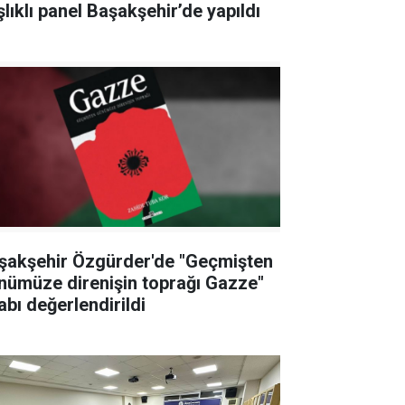
şlıklı panel Başakşehir’de yapıldı
şakşehir Özgürder'de "Geçmişten
nümüze direnişin toprağı Gazze"
abı değerlendirildi