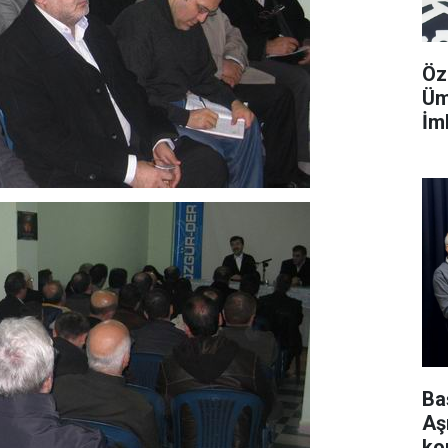
Öz
Üm
İm
Ba
Aş
ko