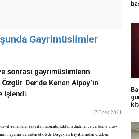
ba
uşunda Gayrimüslimler
ve sonrası gayrimüslimlerin
r Özgür-Der’de Kenan Alpay’ın
Ba
işlendi.
gü
kit
17 Ocak 2011
osyal gelişmeler, savaşlar imparatorlukların dağılışı ve yerlerine ulus-
nın hayatını derinden etkiledi. Birçokları hayatlarından olurken,