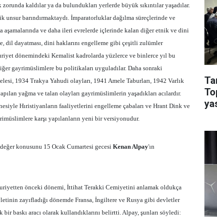
 zorunda kaldılar ya da bulundukları yerlerde büyük sıkıntılar yaşadılar.
tnik unsur barındırmaktaydı. İmparatorluklar dağılma süreçlerinde ve
 aşamalarında ve daha ileri evrelerde içlerinde kalan diğer etnik ve dini
, dil dayatması, dini haklarını engelleme gibi çeşitli zulümler
iyet dönemindeki Kemalist kadrolarda yüzlerce ve binlerce yıl bu
ğer gayrimüslimlere bu politikaları uyguladılar. Daha sonraki
Ta
esi, 1934 Trakya Yahudi olayları, 1941 Amele Taburları, 1942 Varlık
To
apılan yağma ve talan olayları gayrimüslimlerin yaşadıkları acılardır.
ya
nesiyle Hıristiyanların faaliyetlerini engelleme çabaları ve Hrant Dink ve
imüslimlere karşı yapılanların yeni bir versiyonudur.
te değer konusunu 15 Ocak Cumartesi gecesi
Kenan Alpay
'ın
iyetten önceki dönemi, İttihat Terakki Cemiyetini anlamak oldukça
etinin zayıfladığı dönemde Fransa, İngiltere ve Rusya gibi devletler
bir baskı aracı olarak kullandıklarını belirtti. Alpay, şunları söyledi: