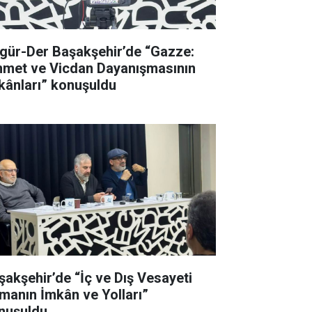
gür-Der Başakşehir’de “Gazze:
met ve Vicdan Dayanışmasının
kânları” konuşuldu
şakşehir’de “İç ve Dış Vesayeti
manın İmkân ve Yolları”
nuşuldu