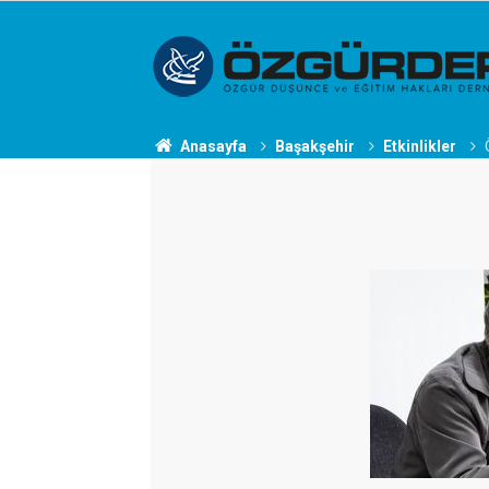
Anasayfa
Başakşehir
Etkinlikler