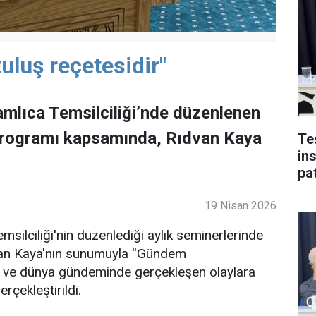
uluş reçetesidir"
mlıca Temsilciliği’nde düzenlenen
programı kapsamında, Rıdvan Kaya
Te
in
pat
19 Nisan 2026
ilciliği'nin düzenlediği aylık seminerlerinde
an Kaya'nın sunumuyla ''Gündem
lke ve dünya gündeminde gerçekleşen olaylara
rçekleştirildi.