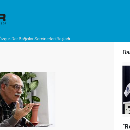
Özgür-Der Bağcılar Seminerleri Başladı
Ba
“R