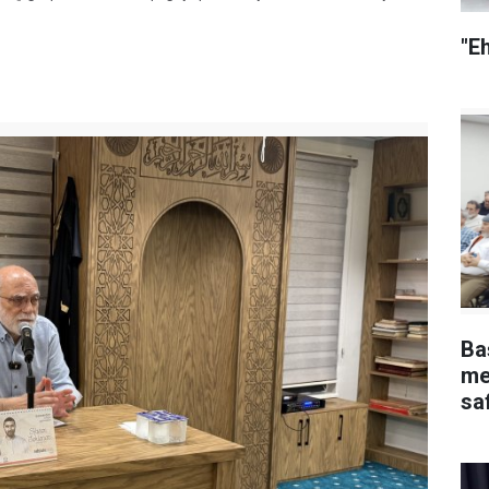
"E
Ba
me
safha ve 
yap