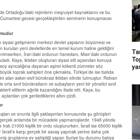
de Ortadoğu’daki rejimlerin meşruiyet kaynaklarını ve bu
im Cumartesi gecesi gerçekleştirilen seminerin konuşmacısı
umudur
 siyasi gelişmenin merkezi devlet yapısının büyümesi ve
kurulan yeni devletlerde en temel kurum haline geldiğini
Ta
 benimserken, İran’daki ordunun hanedanı, Mısır’daki ordunun
To
rguladı. Kaya, iktidarı oluşturan siyasi elit açısından konuya
 soy ayrıcalığına dayanan aşiret kökenli zümreler söz
ya
büyük toprak sahipleri öne çıkmakta, Türkiye’de ise batıda
ni alan asker-sivil bürokrasi iktidarı elinde tutmuştur. Rıdvan
e orta sınıf bürokratların ve subayların yeni bir yönetici sınıf
terli elitlerin ağırlık kazandığını ifade etti. Kaya, bu
ılardan çok gerilediklerini altını çizdi.
ır
şları ve onunla ilgili yaklaşımları konusunda şu görüşleri
şı gerçek anlamda bir mücadele yapmamışlardır. 1948 yılında
 Irak 21000 kişilik bir ordu oluştururken, İsrail ise 65000 kişilik
er İsrail’e karşı gerçek bir savaş yapmak yerine daha çok
li direniş gruplarına ev sahipliği yapan Suriye bu durumu batıya