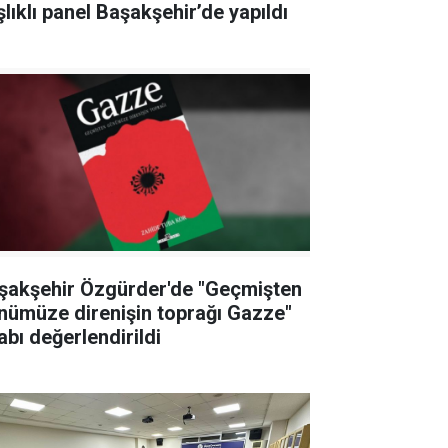
şlıklı panel Başakşehir’de yapıldı
şakşehir Özgürder'de "Geçmişten
nümüze direnişin toprağı Gazze"
abı değerlendirildi