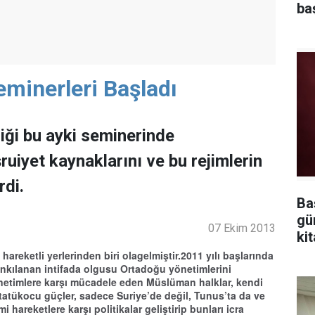
ba
eminerleri Başladı
iği bu ayki seminerinde
uiyet kaynaklarını ve bu rejimlerin
rdi.
Ba
gü
07 Ekim 2013
kit
reketli yerlerinden biri olagelmiştir.2011 yılı başlarında
kılanan intifada olgusu Ortadoğu yönetimlerini
önetimlere karşı mücadele eden Müslüman halklar, kendi
statükocu güçler, sadece Suriye’de değil, Tunus’ta da ve
i hareketlere karşı politikalar geliştirip bunları icra