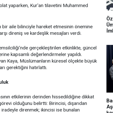
lat yaparken, Kur'an tilavetini Muhammed
Öz
Üm
bir aile bilinciyle hareket etmesinin önemine
İm
şı direniş ve kardeşlik mesajları verdi.
lciliği’nde gerçekleştirilen etkinlikte, güncel
erine kapsamlı değerlendirmeler yapıldı.
an Kaya, Müslümanların küresel ölçekte büyük
ı gerektiğini hatırlattı.
uluk
ın etkilerinin derinden hissedildiğine dikkat
Ba
revi olduğunu belirtti: Birincisi, dışarıdan
Aş
iradeyle direnmek; ikincisi ise bunalan
ko