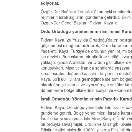
ediyorlar.
Özgür-Der Bağcılar Temsilciliği bu ayki seminerin
rejimlerin İsrail algılarını gündeme getirdi. 5 Ek
Özgür-Der Genel Başkanı Rıdvan Kaya idi.
Ordu Ortadoğu yönetimlerinin En Temel Kur
Rıdvan Kaya, 20.Yüzyılda Ortadoğu’da en belirgin
güçlenmesi olduğunu belirterek, Ordu kurumumun 
ifade etti. Kaya, Türkiye’de ordunun yeni rejimi
ise devletin öne çıkaran bir nitelik arz ettiğini vu
yaklaşıldığında Arabistan ve Ürdün gibi ülkelerde
konusuyken, Mısır ve İran’da şehirlerde yaşayan 
kırsal eşrafın, doğuda ise aşiret beylerinin desteği
Kaya, 50’li 60’lı yıllara gelindiğinde ise tüm bölged
olarak öne çıktıklarını ve aynı süreçte seküler karak
dönemlerde bölge ülkelerinin sosyal ve ekonomik aç
İsrail Ortadoğu Yönetimlerimin Pazarlık Kartıd
Rıdvan Kaya, Ortadoğu yönetimlerinin İsrail’e bakı
gündeme getirdi. Bölge yönetimleri, İsrail’e kar
İsrail’e karşı savaşmak için Mısır, Suriye, Ürdün ve
bir orduyla savaşmıştır. Ürdün ve Mısır gibi ülkel
Filistinli katletmişlerdir. 1980’li yıllarda Filistin