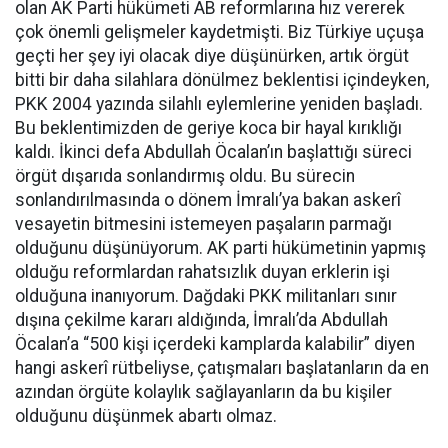
olan AK Parti hükümeti AB reformlarına hız vererek
çok önemli gelişmeler kaydetmişti. Biz Türkiye uçuşa
geçti her şey iyi olacak diye düşünürken, artık örgüt
bitti bir daha silahlara dönülmez beklentisi içindeyken,
PKK 2004 yazında silahlı eylemlerine yeniden başladı.
Bu beklentimizden de geriye koca bir hayal kırıklığı
kaldı. İkinci defa Abdullah Öcalan’ın başlattığı süreci
örgüt dışarıda sonlandırmış oldu. Bu sürecin
sonlandırılmasında o dönem İmralı’ya bakan askerî
vesayetin bitmesini istemeyen paşaların parmağı
olduğunu düşünüyorum. AK parti hükümetinin yapmış
olduğu reformlardan rahatsızlık duyan erklerin işi
olduğuna inanıyorum. Dağdaki PKK militanları sınır
dışına çekilme kararı aldığında, İmralı’da Abdullah
Öcalan’a “500 kişi içerdeki kamplarda kalabilir” diyen
hangi askerî rütbeliyse, çatışmaları başlatanların da en
azından örgüte kolaylık sağlayanların da bu kişiler
olduğunu düşünmek abartı olmaz.