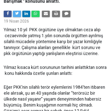
Barışmak '' konusunu anlattı.
19 Nisan 2026
Yılmaz 10 yıl PKK örgütüne üye olmaktan ceza alıp
cezaevinde yatmış 1.yılın sonunda örgütten ayrılmış
silahlı mücadele yöntemine karşı bir yazar kimliğiyle
tanınıyor. Çalışma alanları genellikle kürt sorunu ve
pkk örgütünün yaptığı yanlışların eleştirisi üzerine.
Yılmaz kısaca kürt sorununun tarihini anlattıktan sonra
konu hakkında özetle şunları anlattı:
Eğer PKK’nin silahlı terör eylemlerini 1984’ten itibaren
ele alırsak, şu an 40 yaşında olanlar “terörsüz bir
ülkede nasıl yaşanır” yaşam deneyiminden habersiz
büyümüş. Benim kuşağımın normali hiç olmadı.
Gözümü açar açmaz bir sabah, önce 12 Eylül