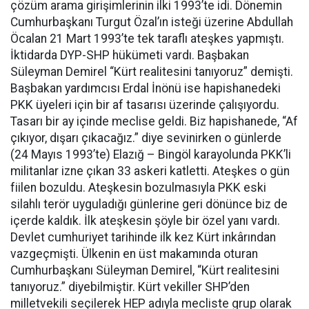
çözüm arama girişimlerinin ilki 1993’te idi. Dönemin
Cumhurbaşkanı Turgut Özal’ın isteği üzerine Abdullah
Öcalan 21 Mart 1993’te tek taraflı ateşkes yapmıştı.
İktidarda DYP-SHP hükümeti vardı. Başbakan
Süleyman Demirel “Kürt realitesini tanıyoruz” demişti.
Başbakan yardımcısı Erdal İnönü ise hapishanedeki
PKK üyeleri için bir af tasarısı üzerinde çalışıyordu.
Tasarı bir ay içinde meclise geldi. Biz hapishanede, “Af
çıkıyor, dışarı çıkacağız.” diye sevinirken o günlerde
(24 Mayıs 1993’te) Elazığ – Bingöl karayolunda PKK’li
militanlar izne çıkan 33 askeri katletti. Ateşkes o gün
fiilen bozuldu. Ateşkesin bozulmasıyla PKK eski
silahlı terör uyguladığı günlerine geri dönünce biz de
içerde kaldık. İlk ateşkesin şöyle bir özel yanı vardı.
Devlet cumhuriyet tarihinde ilk kez Kürt inkârından
vazgeçmişti. Ülkenin en üst makamında oturan
Cumhurbaşkanı Süleyman Demirel, “Kürt realitesini
tanıyoruz.” diyebilmiştir. Kürt vekiller SHP’den
milletvekili seçilerek HEP adıyla mecliste grup olarak