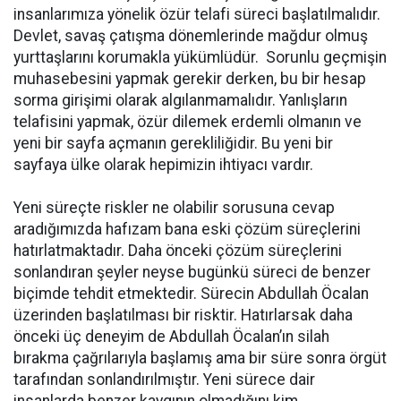
insanlarımıza yönelik özür telafi süreci başlatılmalıdır.
Devlet, savaş çatışma dönemlerinde mağdur olmuş
yurttaşlarını korumakla yükümlüdür. Sorunlu geçmişin
muhasebesini yapmak gerekir derken, bu bir hesap
sorma girişimi olarak algılanmamalıdır. Yanlışların
telafisini yapmak, özür dilemek erdemli olmanın ve
yeni bir sayfa açmanın gerekliliğidir. Bu yeni bir
sayfaya ülke olarak hepimizin ihtiyacı vardır.
Yeni süreçte riskler ne olabilir sorusuna cevap
aradığımızda hafızam bana eski çözüm süreçlerini
hatırlatmaktadır. Daha önceki çözüm süreçlerini
sonlandıran şeyler neyse bugünkü süreci de benzer
biçimde tehdit etmektedir. Sürecin Abdullah Öcalan
üzerinden başlatılması bir risktir. Hatırlarsak daha
önceki üç deneyim de Abdullah Öcalan’ın silah
bırakma çağrılarıyla başlamış ama bir süre sonra örgüt
tarafından sonlandırılmıştır. Yeni sürece dair
insanlarda benzer kaygının olmadığını kim