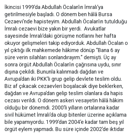
İkincisi 1999’da Abdullah Öcalan’ın İmralı’ya
getirilmesiyle başladı. O dönem ben hâlâ Bursa
Cezaevi’nde hapisteyim. Abdullah Öcalan’ın tutulduğu
İmralı cezaevi bize yakın bir yerdi. Avukatlar
sayesinde İmralı’daki görüşme notlarını her hafta
okuyor gelişmeleri takip ediyorduk. Abdullah Öcalan o
yıl çıktığı ilk mahkemede hâkime dönüp “Bana 6 ay
süre verin silahları sonlandırayım.” demişti. Üç ay
sonra örgüt Abdullah Öcalan’ın çağrısına uydu, sınır
dışına çekildi. Bununla kalınmadı dağdan ve
Avrupa’dan iki PKK’li grup gelip devlete teslim oldu.
Biz af çıkacak cezaevleri boşalacak diye beklerken,
dağdan ve Avrupa’dan gelip teslim olanlara da hapis
cezası verildi. O dönem askeri vesayetin hâlâ hâkim
olduğu bir dönemdi. 2000’li yılların ortalarına kadar
sivil hükümet İmralı’da olup bitenler üzerine açıklama
bile yapamıyordu. 1999’dan 2004’e kadar tam beş yıl
örgüt eylem yapmadı. Bu süre içinde 2002’de iktidar