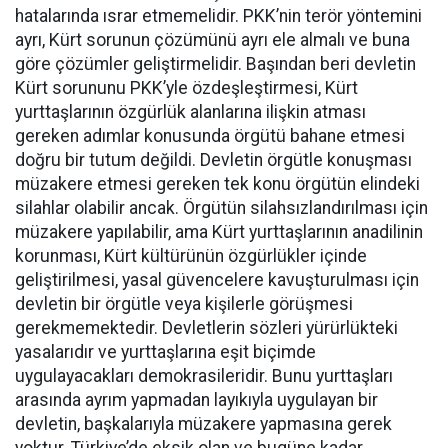
hatalarında ısrar etmemelidir. PKK’nin terör yöntemini
ayrı, Kürt sorunun çözümünü ayrı ele almalı ve buna
göre çözümler geliştirmelidir. Başından beri devletin
Kürt sorununu PKK’yle özdeşleştirmesi, Kürt
yurttaşlarının özgürlük alanlarına ilişkin atması
gereken adımlar konusunda örgütü bahane etmesi
doğru bir tutum değildi. Devletin örgütle konuşması
müzakere etmesi gereken tek konu örgütün elindeki
silahlar olabilir ancak. Örgütün silahsızlandırılması için
müzakere yapılabilir, ama Kürt yurttaşlarının anadilinin
korunması, Kürt kültürünün özgürlükler içinde
geliştirilmesi, yasal güvencelere kavuşturulması için
devletin bir örgütle veya kişilerle görüşmesi
gerekmemektedir. Devletlerin sözleri yürürlükteki
yasalarıdır ve yurttaşlarına eşit biçimde
uygulayacakları demokrasileridir. Bunu yurttaşları
arasında ayrım yapmadan layıkıyla uygulayan bir
devletin, başkalarıyla müzakere yapmasına gerek
yoktur. Türkiye’de eksik olan ve bugüne kadar