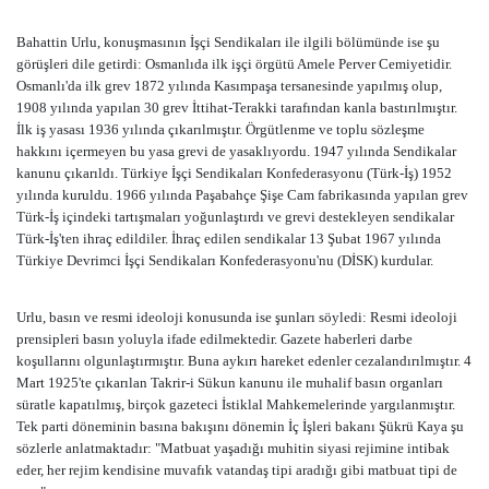
Bahattin Urlu, konuşmasının İşçi Sendikaları ile ilgili bölümünde ise şu
görüşleri dile getirdi: Osmanlıda ilk işçi örgütü Amele Perver Cemiyetidir.
Osmanlı'da ilk grev 1872 yılında Kasımpaşa tersanesinde yapılmış olup,
1908 yılında yapılan 30 grev İttihat-Terakki tarafından kanla bastırılmıştır.
İlk iş yasası 1936 yılında çıkarılmıştır. Örgütlenme ve toplu sözleşme
hakkını içermeyen bu yasa grevi de yasaklıyordu. 1947 yılında Sendikalar
kanunu çıkarıldı. Türkiye İşçi Sendikaları Konfederasyonu (Türk-İş) 1952
yılında kuruldu. 1966 yılında Paşabahçe Şişe Cam fabrikasında yapılan grev
Türk-İş içindeki tartışmaları yoğunlaştırdı ve grevi destekleyen sendikalar
Türk-İş'ten ihraç edildiler. İhraç edilen sendikalar 13 Şubat 1967 yılında
Türkiye Devrimci İşçi Sendikaları Konfederasyonu'nu (DİSK) kurdular.
Urlu, basın ve resmi ideoloji konusunda ise şunları söyledi: Resmi ideoloji
prensipleri basın yoluyla ifade edilmektedir. Gazete haberleri darbe
koşullarını olgunlaştırmıştır. Buna aykırı hareket edenler cezalandırılmıştır. 4
Mart 1925'te çıkarılan Takrir-i Sükun kanunu ile muhalif basın organları
süratle kapatılmış, birçok gazeteci İstiklal Mahkemelerinde yargılanmıştır.
Tek parti döneminin basına bakışını dönemin İç İşleri bakanı Şükrü Kaya şu
sözlerle anlatmaktadır: "Matbuat yaşadığı muhitin siyasi rejimine intibak
eder, her rejim kendisine muvafık vatandaş tipi aradığı gibi matbuat tipi de