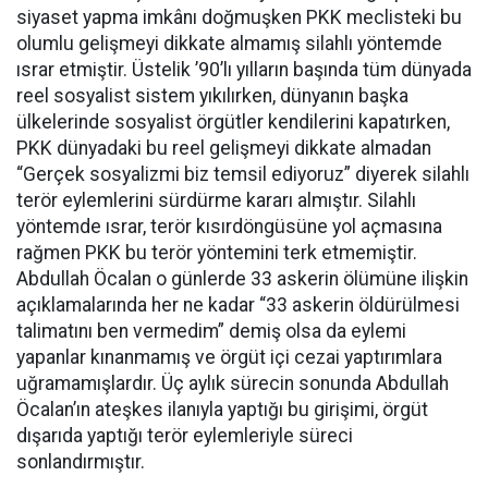
siyaset yapma imkânı doğmuşken PKK meclisteki bu
olumlu gelişmeyi dikkate almamış silahlı yöntemde
ısrar etmiştir. Üstelik ’90’lı yılların başında tüm dünyada
reel sosyalist sistem yıkılırken, dünyanın başka
ülkelerinde sosyalist örgütler kendilerini kapatırken,
PKK dünyadaki bu reel gelişmeyi dikkate almadan
“Gerçek sosyalizmi biz temsil ediyoruz” diyerek silahlı
terör eylemlerini sürdürme kararı almıştır. Silahlı
yöntemde ısrar, terör kısırdöngüsüne yol açmasına
rağmen PKK bu terör yöntemini terk etmemiştir.
Abdullah Öcalan o günlerde 33 askerin ölümüne ilişkin
açıklamalarında her ne kadar “33 askerin öldürülmesi
talimatını ben vermedim” demiş olsa da eylemi
yapanlar kınanmamış ve örgüt içi cezai yaptırımlara
uğramamışlardır. Üç aylık sürecin sonunda Abdullah
Öcalan’ın ateşkes ilanıyla yaptığı bu girişimi, örgüt
dışarıda yaptığı terör eylemleriyle süreci
sonlandırmıştır.