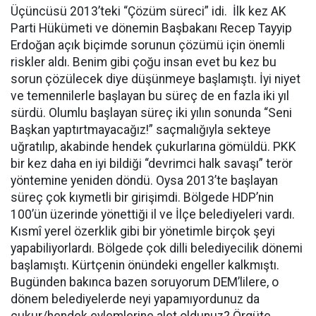
Üçüncüsü 2013’teki “Çözüm süreci” idi. İlk kez AK
Parti Hükümeti ve dönemin Başbakanı Recep Tayyip
Erdoğan açık biçimde sorunun çözümü için önemli
riskler aldı. Benim gibi çoğu insan evet bu kez bu
sorun çözülecek diye düşünmeye başlamıştı. İyi niyet
ve temennilerle başlayan bu süreç de en fazla iki yıl
sürdü. Olumlu başlayan süreç iki yılın sonunda “Seni
Başkan yaptırtmayacağız!” saçmalığıyla sekteye
uğratılıp, akabinde hendek çukurlarına gömüldü. PKK
bir kez daha en iyi bildiği “devrimci halk savaşı” terör
yöntemine yeniden döndü. Oysa 2013’te başlayan
süreç çok kıymetli bir girişimdi. Bölgede HDP’nin
100’ün üzerinde yönettiği il ve İlçe belediyeleri vardı.
Kısmî yerel özerklik gibi bir yönetimle birçok şeyi
yapabiliyorlardı. Bölgede çok dilli belediyecilik dönemi
başlamıştı. Kürtçenin önündeki engeller kalkmıştı.
Bugünden bakınca bazen soruyorum DEM’lilere, o
dönem belediyelerde neyi yapamıyordunuz da
çukur/hendek eylemlerine alet oldunuz? Örgüte