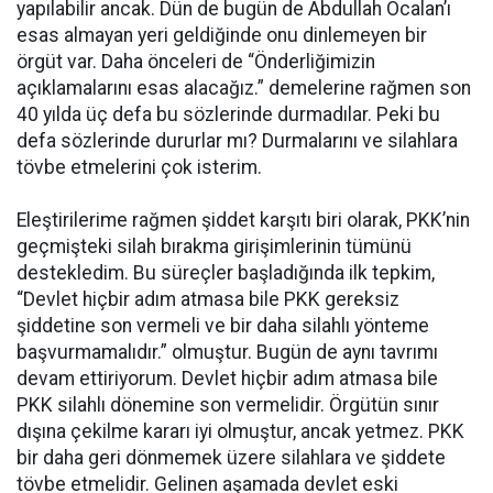
yapılabilir ancak. Dün de bugün de Abdullah Öcalan’ı
esas almayan yeri geldiğinde onu dinlemeyen bir
örgüt var. Daha önceleri de “Önderliğimizin
açıklamalarını esas alacağız.” demelerine rağmen son
40 yılda üç defa bu sözlerinde durmadılar. Peki bu
defa sözlerinde dururlar mı? Durmalarını ve silahlara
tövbe etmelerini çok isterim.
Eleştirilerime rağmen şiddet karşıtı biri olarak, PKK’nin
geçmişteki silah bırakma girişimlerinin tümünü
destekledim. Bu süreçler başladığında ilk tepkim,
“Devlet hiçbir adım atmasa bile PKK gereksiz
şiddetine son vermeli ve bir daha silahlı yönteme
başvurmamalıdır.” olmuştur. Bugün de aynı tavrımı
devam ettiriyorum. Devlet hiçbir adım atmasa bile
PKK silahlı dönemine son vermelidir. Örgütün sınır
dışına çekilme kararı iyi olmuştur, ancak yetmez. PKK
bir daha geri dönmemek üzere silahlara ve şiddete
tövbe etmelidir. Gelinen aşamada devlet eski