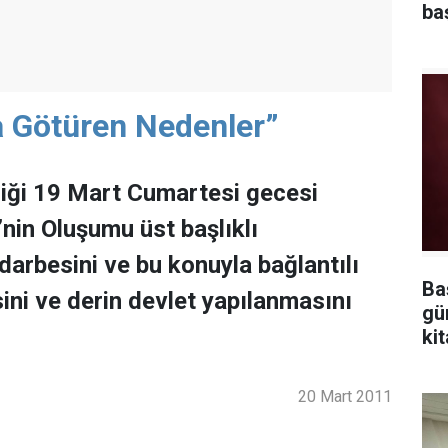
ba
a Götüren Nedenler”
liği 19 Mart Cumartesi gecesi
’nin Oluşumu üst başlıklı
arbesini ve bu konuyla bağlantılı
Ba
esini ve derin devlet yapılanmasını
gü
kit
20 Mart 2011