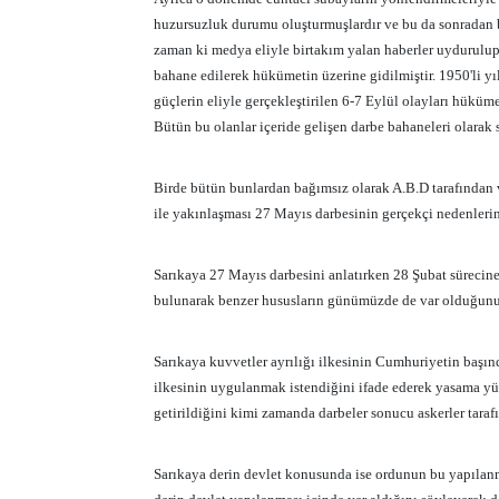
huzursuzluk durumu oluşturmuşlardır ve bu da sonradan b
zaman ki medya eliyle birtakım yalan haberler uydurulup
bahane edilerek hükümetin üzerine gidilmiştir. 1950'li y
güçlerin eliyle gerçekleştirilen 6-7 Eylül olayları hüküme
Bütün bu olanlar içeride gelişen darbe bahaneleri olarak s
Birde bütün bunlardan bağımsız olarak A.B.D tarafından
ile yakınlaşması 27 Mayıs darbesinin gerçekçi nedenlerind
Sarıkaya 27 Mayıs darbesini anlatırken 28 Şubat sürecin
bulunarak benzer hususların günümüzde de var olduğunu i
Sarıkaya kuvvetler ayrılığı ilkesinin Cumhuriyetin başın
ilkesinin uygulanmak istendiğini ifade ederek yasama yü
getirildiğini kimi zamanda darbeler sonucu askerler tarafın
Sarıkaya derin devlet konusunda ise ordunun bu yapılanm