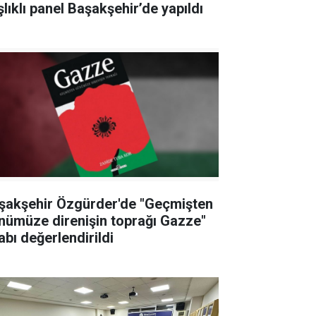
şlıklı panel Başakşehir’de yapıldı
şakşehir Özgürder'de "Geçmişten
nümüze direnişin toprağı Gazze"
abı değerlendirildi