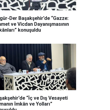
gür-Der Başakşehir’de “Gazze:
met ve Vicdan Dayanışmasının
kânları” konuşuldu
şakşehir’de “İç ve Dış Vesayeti
manın İmkân ve Yolları”
nuşuldu