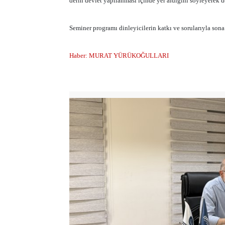
derin devlet yapılanması içinde yer aldığını söyleyerek 
Seminer programı dinleyicilerin katkı ve sorularıyla sona 
Haber: MURAT YÜRÜKOĞULLARI