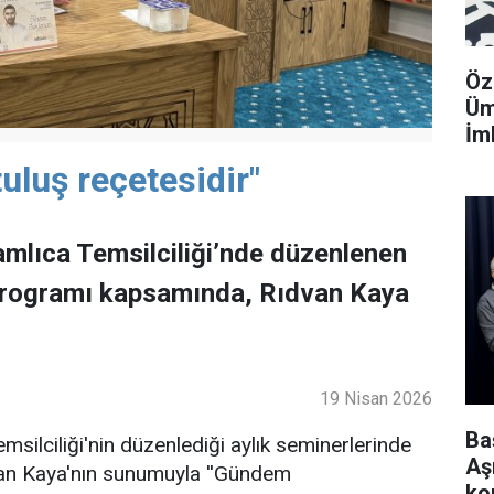
Öz
Üm
İm
uluş reçetesidir"
mlıca Temsilciliği’nde düzenlenen
programı kapsamında, Rıdvan Kaya
19 Nisan 2026
Ba
ilciliği'nin düzenlediği aylık seminerlerinde
Aş
an Kaya'nın sunumuyla ''Gündem
ko