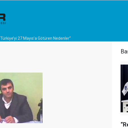
“Türkiye’yi 27 Mayıs’a Götüren Nedenler”
Ba
“R