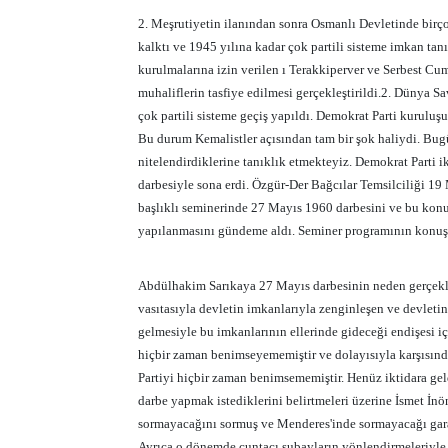
2. Meşrutiyetin ilanından sonra Osmanlı Devletinde bir
kalktı ve 1945 yılına kadar çok partili sisteme imkan tan
kurulmalarına izin verilen ı Terakkiperver ve Serbest Cum
muhaliflerin tasfiye edilmesi gerçekleştirildi.2. Dünya S
çok partili sisteme geçiş yapıldı. Demokrat Parti kuruluşu
Bu durum Kemalistler açısından tam bir şok haliydi. Bugü
nitelendirdiklerine tanıklık etmekteyiz. Demokrat Parti ik
darbesiyle sona erdi. Özgür-Der Bağcılar Temsilciliği 19
başlıklı seminerinde 27 Mayıs 1960 darbesini ve bu konuyl
yapılanmasını gündeme aldı. Seminer programının
konuş
Abdülhakim Sarıkaya 27 Mayıs darbesinin neden gerçekleşti
vasıtasıyla devletin imkanlarıyla zenginleşen ve devleti
gelmesiyle bu imkanlarının ellerinde gideceği endişesi iç
hiçbir zaman benimseyememiştir ve dolayısıyla karşısın
Partiyi hiçbir zaman benimsememiştir. Henüz iktidara gel
darbe yapmak istediklerini belirtmeleri üzerine İsmet İ
sormayacağını sormuş ve Menderes'inde sormayacağı garan
Ayrıca o dönemde cuntacı subayların yönlendirmeleriyle ün