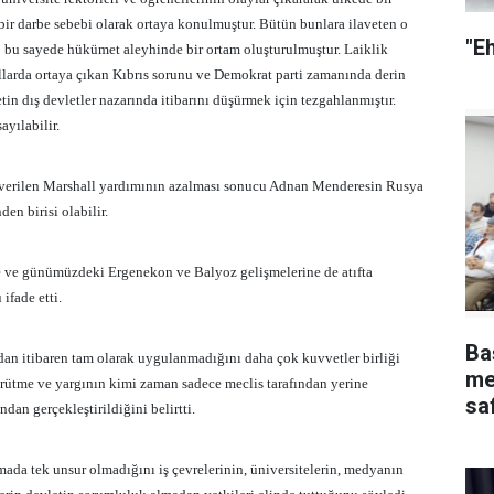
ir darbe sebebi olarak ortaya konulmuştur. Bütün bunlara ilaveten o
"E
 bu sayede hükümet aleyhinde bir ortam oluşturulmuştur. Laiklik
ıllarda ortaya çıkan Kıbrıs sorunu ve Demokrat parti zamanında derin
tin dış devletler nazarında itibarını düşürmek için tezgahlanmıştır.
ayılabilir.
 verilen Marshall yardımının azalması sonucu Adnan Menderesin Rusya
en birisi olabilir.
e ve günümüzdeki Ergenekon ve Balyoz gelişmelerine de atıfta
fade etti.
Ba
dan itibaren tam olarak uygulanmadığını daha çok kuvvetler birliği
me
rütme ve yargının kimi zaman sadece meclis tarafından yerine
safha ve 
dan gerçekleştirildiğini belirtti.
yap
ada tek unsur olmadığını iş çevrelerinin, üniversitelerin, medyanın