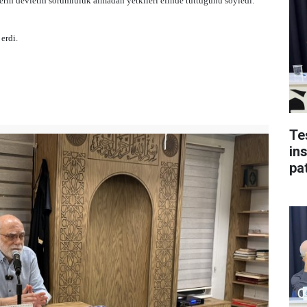
derin devletin sorumluluk almadan yetkileri elinde tuttuğunu söyledi.
erdi.
Te
in
pat