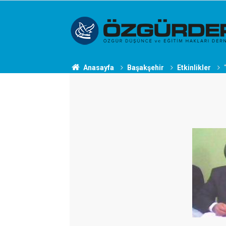
Anasayfa
Başakşehir
Etkinlikler