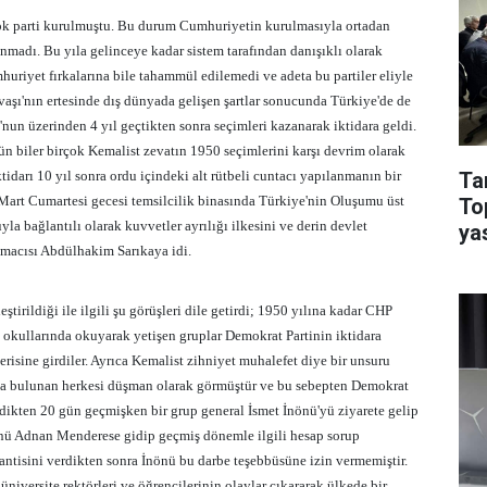
çok parti kurulmuştu. Bu durum Cumhuriyetin kurulmasıyla ortadan
ınmadı. Bu yıla gelinceye kadar sistem tarafından danışıklı olarak
huriyet fırkalarına bile tahammül edilemedi ve adeta bu partiler eliyle
avaşı'nın ertesinde dış dünyada gelişen şartlar sonucunda Türkiye'de de
'nun üzerinden 4 yıl geçtikten sonra seçimleri kazanarak iktidara geldi.
n biler birçok Kemalist zevatın 1950 seçimlerini karşı devrim olarak
tidarı 10 yıl sonra ordu içindeki alt rütbeli cuntacı yapılanmanın bir
Ta
 Mart Cumartesi gecesi temsilcilik binasında Türkiye'nin Oluşumu üst
To
a bağlantılı olarak kuvvetler ayrılığı ilkesini ve derin devlet
ya
macısı Abdülhakim Sarıkaya idi.
rildiği ile ilgili şu görüşleri dile getirdi; 1950 yılına kadar CHP
n okullarında okuyarak yetişen gruplar Demokrat Partinin iktidara
erisine girdiler. Ayrıca Kemalist zihniyet muhalefet diye bir unsuru
da bulunan herkesi düşman olarak görmüştür ve bu sebepten Demokrat
dikten 20 gün geçmişken bir grup general İsmet İnönü'yü ziyarete gelip
nönü Adnan Menderese gidip geçmiş dönemle ilgili hesap sorup
tisini verdikten sonra İnönü bu darbe teşebbüsüne izin vermemiştir.
iversite rektörleri ve öğrencilerinin olaylar çıkararak ülkede bir