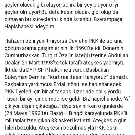
şeyler olacak gibi oluyor, sonra bir şey oluyor o iyi
şeyler olmuyor! Bu defa kesin olacak gibi olup da
olmayan bu süreçlerin ilkinde İstanbul Bayrampaşa
Hapishanesi’ndeydim.
Hafızam beni yanıltmıyorsa Devletin PKK ile soruna
çözüm arama girişimlerinin ilki 1993’te idi. Dönemin
Cumhurbaşkanı Turgut Özal’ın isteği üzerine Abdullah
Öcalan 21 Mart 1993’te tek taraflı ateşkes yapmıştı.
İktidarda DYP-SHP hükümeti vardı. Başbakan
Süleyman Demirel “Kürt realitesini tanıyoruz” demişti.
Başbakan yardımcısı Erdal İnönü ise hapishanedeki
PKK üyeleri için bir af tasarısı üzerinde çalışıyordu.
Tasarı bir ay içinde meclise geldi. Biz hapishanede, “Af
çıkıyor, dışarı çıkacağız.” diye sevinirken o günlerde
(24 Mayıs 1993’te) Elazığ – Bingöl karayolunda PKK’li
militanlar izne çıkan 33 askeri katletti. Ateşkes o gün
fiilen bozuldu. Ateşkesin bozulmasıyla PKK eski