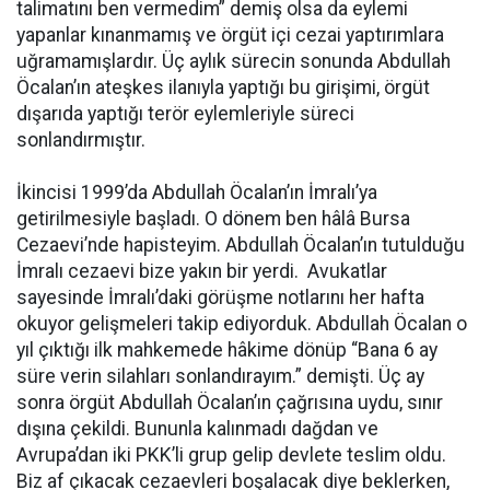
talimatını ben vermedim” demiş olsa da eylemi
yapanlar kınanmamış ve örgüt içi cezai yaptırımlara
uğramamışlardır. Üç aylık sürecin sonunda Abdullah
Öcalan’ın ateşkes ilanıyla yaptığı bu girişimi, örgüt
dışarıda yaptığı terör eylemleriyle süreci
sonlandırmıştır.
İkincisi 1999’da Abdullah Öcalan’ın İmralı’ya
getirilmesiyle başladı. O dönem ben hâlâ Bursa
Cezaevi’nde hapisteyim. Abdullah Öcalan’ın tutulduğu
İmralı cezaevi bize yakın bir yerdi. Avukatlar
sayesinde İmralı’daki görüşme notlarını her hafta
okuyor gelişmeleri takip ediyorduk. Abdullah Öcalan o
yıl çıktığı ilk mahkemede hâkime dönüp “Bana 6 ay
süre verin silahları sonlandırayım.” demişti. Üç ay
sonra örgüt Abdullah Öcalan’ın çağrısına uydu, sınır
dışına çekildi. Bununla kalınmadı dağdan ve
Avrupa’dan iki PKK’li grup gelip devlete teslim oldu.
Biz af çıkacak cezaevleri boşalacak diye beklerken,