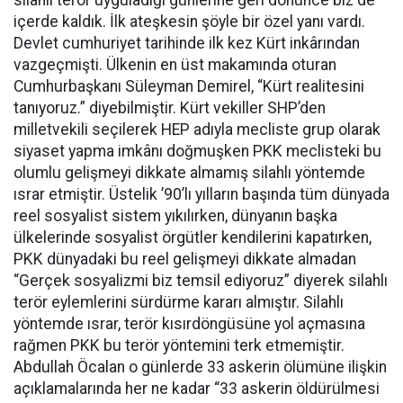
silahlı terör uyguladığı günlerine geri dönünce biz de
içerde kaldık. İlk ateşkesin şöyle bir özel yanı vardı.
Devlet cumhuriyet tarihinde ilk kez Kürt inkârından
vazgeçmişti. Ülkenin en üst makamında oturan
Cumhurbaşkanı Süleyman Demirel, “Kürt realitesini
tanıyoruz.” diyebilmiştir. Kürt vekiller SHP’den
milletvekili seçilerek HEP adıyla mecliste grup olarak
siyaset yapma imkânı doğmuşken PKK meclisteki bu
olumlu gelişmeyi dikkate almamış silahlı yöntemde
ısrar etmiştir. Üstelik ’90’lı yılların başında tüm dünyada
reel sosyalist sistem yıkılırken, dünyanın başka
ülkelerinde sosyalist örgütler kendilerini kapatırken,
PKK dünyadaki bu reel gelişmeyi dikkate almadan
“Gerçek sosyalizmi biz temsil ediyoruz” diyerek silahlı
terör eylemlerini sürdürme kararı almıştır. Silahlı
yöntemde ısrar, terör kısırdöngüsüne yol açmasına
rağmen PKK bu terör yöntemini terk etmemiştir.
Abdullah Öcalan o günlerde 33 askerin ölümüne ilişkin
açıklamalarında her ne kadar “33 askerin öldürülmesi