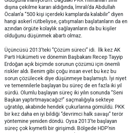
olduğuna inanıyorum. Dağdaki PKK militanları sınır
dışına çekilme kararı aldığında, İmralı’da Abdullah
Öcalan’a “500 kişi içerdeki kamplarda kalabilir” diyen
hangi askerî rütbeliyse, çatışmaları başlatanların da en
azından örgüte kolaylık sağlayanların da bu kişiler
olduğunu düşünmek abartı olmaz.
Üçüncüsü 2013’teki “Çözüm süreci” idi. İlk kez AK
Parti Hükümeti ve dönemin Başbakanı Recep Tayyip
Erdoğan açık biçimde sorunun çözümü için önemli
riskler aldı. Benim gibi çoğu insan evet bu kez bu
sorun çözülecek diye düşünmeye başlamıştı. İyi niyet
ve temennilerle başlayan bu süreç de en fazla iki yıl
sürdü. Olumlu başlayan süreç iki yılın sonunda “Seni
Başkan yaptırtmayacağız!” saçmalığıyla sekteye
uğratılıp, akabinde hendek çukurlarına gömüldü. PKK
bir kez daha en iyi bildiği “devrimci halk savaşı” terör
yöntemine yeniden döndü. Oysa 2013’te başlayan
süreç çok kıymetli bir girişimdi. Bölgede HDP’nin