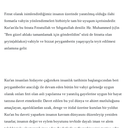
Fıtrat olarak isimlendirdiğimiz insanın üzerinde yaratılmış olduğu ilahi
formatla vahyin yönlendirmeleri birbiriyle tam bir uyuşum içerisindedir.
Kur'an'da bu fıtrata Fıtratullah ve Sıbgatullah denilir. Hz. Muhammed (s)'in
"Ben güzel ahlakı tamamlamak için gönderildim'' sözü de fıtratta olan
şeyin(ahlakın) vahiyle ve bizzat peygamberin yaşayışıyla teyit edilmesi
anlamına gelir.
Kur'an insanları hidayete çağırırken insanlık tarihinin başlangıcından beri
peygamberler aracılığı ile devam eden bütün bir vahyi geleneğe uygun
olarak onları fıtri olan asli yapılarına ve yaratılış gayelerine uygun bir hayat
tarzına davet etmektedir. Davet edilen bu yol dünya ve ahiret mutluluğunu
amaçlayan, aşırılıklardan uzak, denge ve itidal üzerine kurulan bir yoldur.
Kur'an bu daveti yaparken insanın kavram dünyasını düzenleyip yeniden
tasarlar, insanın değer ve eylem boyutunu tevhide dayalı iman ve alem