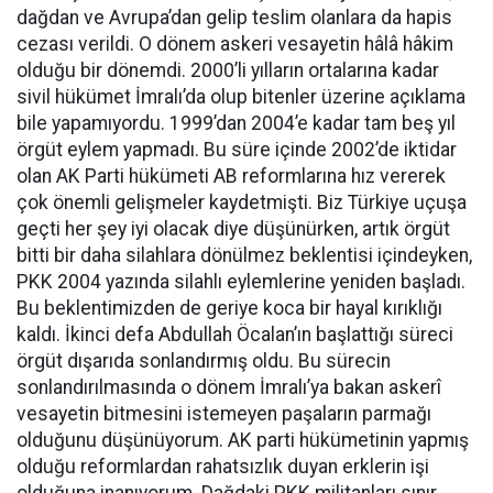
dağdan ve Avrupa’dan gelip teslim olanlara da hapis
cezası verildi. O dönem askeri vesayetin hâlâ hâkim
olduğu bir dönemdi. 2000’li yılların ortalarına kadar
sivil hükümet İmralı’da olup bitenler üzerine açıklama
bile yapamıyordu. 1999’dan 2004’e kadar tam beş yıl
örgüt eylem yapmadı. Bu süre içinde 2002’de iktidar
olan AK Parti hükümeti AB reformlarına hız vererek
çok önemli gelişmeler kaydetmişti. Biz Türkiye uçuşa
geçti her şey iyi olacak diye düşünürken, artık örgüt
bitti bir daha silahlara dönülmez beklentisi içindeyken,
PKK 2004 yazında silahlı eylemlerine yeniden başladı.
Bu beklentimizden de geriye koca bir hayal kırıklığı
kaldı. İkinci defa Abdullah Öcalan’ın başlattığı süreci
örgüt dışarıda sonlandırmış oldu. Bu sürecin
sonlandırılmasında o dönem İmralı’ya bakan askerî
vesayetin bitmesini istemeyen paşaların parmağı
olduğunu düşünüyorum. AK parti hükümetinin yapmış
olduğu reformlardan rahatsızlık duyan erklerin işi