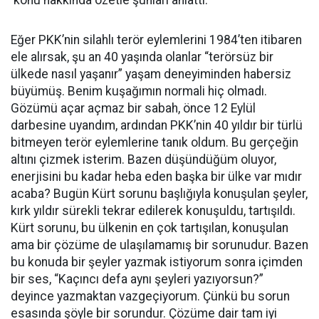
konu hakkında özetle şunları anlattı:
Eğer PKK’nin silahlı terör eylemlerini 1984’ten itibaren
ele alırsak, şu an 40 yaşında olanlar “terörsüz bir
ülkede nasıl yaşanır” yaşam deneyiminden habersiz
büyümüş. Benim kuşağımın normali hiç olmadı.
Gözümü açar açmaz bir sabah, önce 12 Eylül
darbesine uyandım, ardından PKK’nin 40 yıldır bir türlü
bitmeyen terör eylemlerine tanık oldum. Bu gerçeğin
altını çizmek isterim. Bazen düşündüğüm oluyor,
enerjisini bu kadar heba eden başka bir ülke var mıdır
acaba? Bugün Kürt sorunu başlığıyla konuşulan şeyler,
kırk yıldır sürekli tekrar edilerek konuşuldu, tartışıldı.
Kürt sorunu, bu ülkenin en çok tartışılan, konuşulan
ama bir çözüme de ulaşılamamış bir sorunudur. Bazen
bu konuda bir şeyler yazmak istiyorum sonra içimden
bir ses, “Kaçıncı defa aynı şeyleri yazıyorsun?”
deyince yazmaktan vazgeçiyorum. Çünkü bu sorun
esasında şöyle bir sorundur. Çözüme dair tam iyi