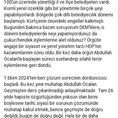
100’ün üzerinde yönettiği il ve İlçe belediyeleri vardı.
Kısmî yerel özerklik gibi bir yönetimle birçok şeyi
yapabiliyorlardı. Bölgede çok dilli belediyecilik dönemi
başlamıştı. Kürtçenin önündeki engeller kalkmıştı.
Bugünden bakınca bazen soruyorum DEM’lilere, o
dönem belediyelerde neyi yapamıyordunuz da
çukur/hendek eylemlerine alet oldunuz? Örgüte
angaje bir siyaset ve yerel yönetim tarzı HDP’nin
kazanımlarının sonu oldu. Bir kez daha örgüt Abdullah
Öcalan’la başlayan süreci sonlandırıp silahlı terör
eylemlerine geri döndü.
1 Ekim 2024’ten beri çözüm sürecinin dördüncüsü
başladı. Bu kez yine muhatap Abdullah Öcalan.
Geçmişten ders çıkarılmadığı anlaşılmaktadır. Tam 26
yıldır hapiste özgürlüğünden yoksun olan birini
böylesine tarihî, siyasî bir sorunun çözümünde
muhatap kabul etmek, bence geçmişte de doğru
değildi, bugün de doğru değil. Hele bir de daha