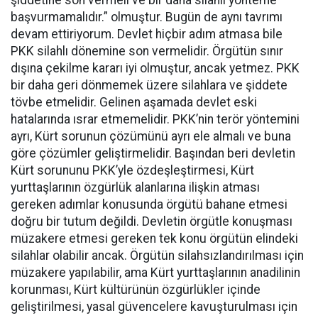
şiddetine son vermeli ve bir daha silahlı yönteme
başvurmamalıdır.” olmuştur. Bugün de aynı tavrımı
devam ettiriyorum. Devlet hiçbir adım atmasa bile
PKK silahlı dönemine son vermelidir. Örgütün sınır
dışına çekilme kararı iyi olmuştur, ancak yetmez. PKK
bir daha geri dönmemek üzere silahlara ve şiddete
tövbe etmelidir. Gelinen aşamada devlet eski
hatalarında ısrar etmemelidir. PKK’nin terör yöntemini
ayrı, Kürt sorunun çözümünü ayrı ele almalı ve buna
göre çözümler geliştirmelidir. Başından beri devletin
Kürt sorununu PKK’yle özdeşleştirmesi, Kürt
yurttaşlarının özgürlük alanlarına ilişkin atması
gereken adımlar konusunda örgütü bahane etmesi
doğru bir tutum değildi. Devletin örgütle konuşması
müzakere etmesi gereken tek konu örgütün elindeki
silahlar olabilir ancak. Örgütün silahsızlandırılması için
müzakere yapılabilir, ama Kürt yurttaşlarının anadilinin
korunması, Kürt kültürünün özgürlükler içinde
geliştirilmesi, yasal güvencelere kavuşturulması için