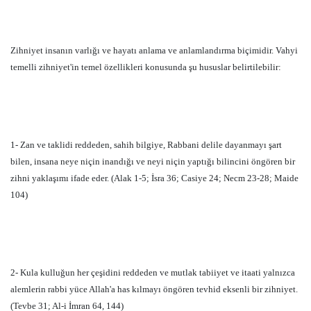
Zihniyet insanın varlığı ve hayatı anlama ve anlamlandırma biçimidir. Vahyi
temelli zihniyet'in temel özellikleri konusunda şu hususlar belirtilebilir:
1- Zan ve taklidi reddeden, sahih bilgiye, Rabbani delile dayanmayı şart
bilen, insana neye niçin inandığı ve neyi niçin yaptığı bilincini öngören bir
zihni yaklaşımı ifade eder. (Alak 1-5; İsra 36; Casiye 24; Necm 23-28; Maide
104)
2- Kula kulluğun her çeşidini reddeden ve mutlak tabiiyet ve itaati yalnızca
alemlerin rabbi yüce Allah'a has kılmayı öngören tevhid eksenli bir zihniyet.
(Tevbe 31; Al-i İmran 64, 144)