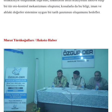
telakkisiyle oluşturarak inşa eder, ibadetlerle nefis tezkiyesini motive edip
bir tür oto-kontrol mekanizması oluşturur, kıssalarla da bu bilgi, iman ve
ahlaki değerler sistemine uygun bir tarih şuurunun oluşumunu hedefler.
Murat Yürükoğulları / Haksöz-Haber