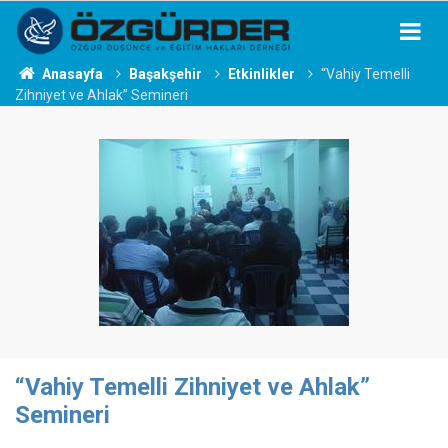
Anasayfa
Başakşehir
Etkinlikler
“Vahiy Temelli
Zihniyet ve Ahlak” Semineri
“Vahiy Temelli Zihniyet ve Ahlak”
Semineri