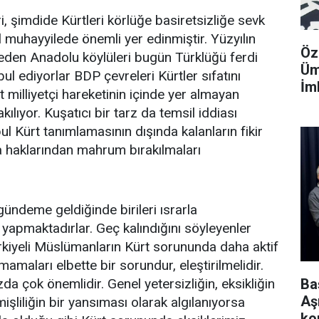
eri, şimdide Kürtleri körlüğe basiretsizliğe sevk
al muhayyilede önemli yer edinmiştir. Yüzyılın
Öz
eden Anadolu köylüleri bugün Türklüğü ferdi
Üm
abul ediyorlar BDP çevreleri Kürtler sıfatını
İm
t milliyetçi hareketinin içinde yer almayan
ılıyor. Kuşatıcı bir tarz da temsil iddiası
 Kürt tanımlamasının dışında kalanların fikir
 haklarından mahrum bırakılmaları
ündeme geldiğinde birileri ısrarla
yapmaktadırlar. Geç kalındığını söyleyenler
ürkiyeli Müslümanların Kürt sorununda daha aktif
mamaları elbette bir sorundur, eleştirilmelidir.
a çok önemlidir. Genel yetersizliğin, eksikliğin
Ba
Aş
şliliğin bir yansıması olarak algılanıyorsa
ko