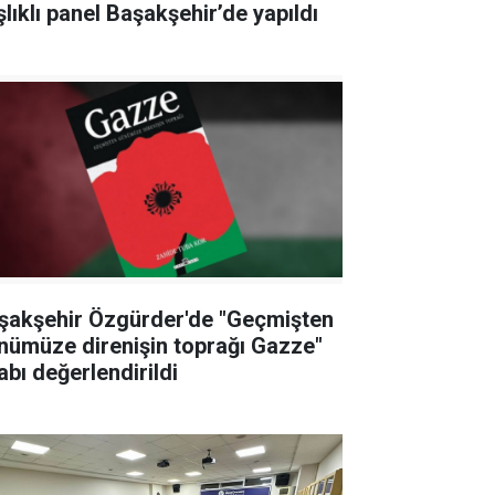
şlıklı panel Başakşehir’de yapıldı
şakşehir Özgürder'de "Geçmişten
nümüze direnişin toprağı Gazze"
abı değerlendirildi