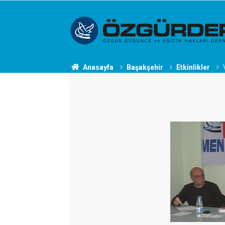
Anasayfa
Başakşehir
Etkinlikler