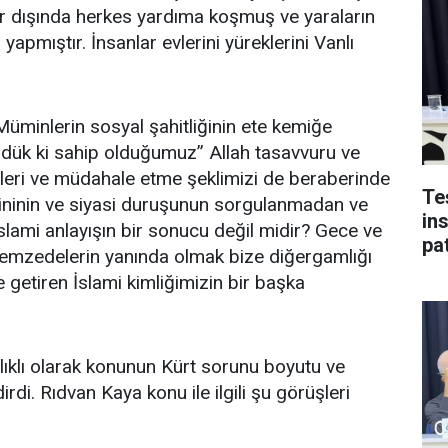
ar dışında herkes yardıma koşmuş ve yaraların
 yapmıştır. İnsanlar evlerini yüreklerini Vanlı
Müminlerin sosyal şahitliğinin ete kemiğe
ük ki sahip olduğumuz” Allah tasavvuru ve
kileri ve müdahale etme şeklimizi de beraberinde
Te
ininin ve siyasi duruşunun sorgulanmadan ve
in
lami anlayışın bir sonucu değil midir? Gece ve
pat
premzedelerin yanında olmak bize diğergamlığı
ne getiren İslami kimliğimizin bir başka
lıklı olarak konunun Kürt sorunu boyutu ve
dirdi. Rıdvan Kaya konu ile ilgili şu görüşleri