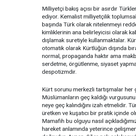
Milliyetçi bakış açısı bir asırdır Türkl
ediyor. Kemalist milliyetçilik toplums
başında Türk olarak nitelenmeyi redd
kimliklerinin ana belirleyicisi olarak k
dışlamak suretiyle kullanmaktalar. Kür
otomatik olarak Kürtlüğün dışında bırak
normal, propaganda haktır ama makbul
serdetme, örgütlenme, siyaset yapma
despotizmdir.
Kürt sorunu merkezli tartışmalar her g
Müslümanların geç kaldığı vurgusunu 
neye geç kalındığını izah etmelidir. T
üretken ve kuşatıcı bir pratik içinde ol
Mamafih bu olguyu nasıl açıkladığımızd
hareket anlamında yeterince gelişmemi