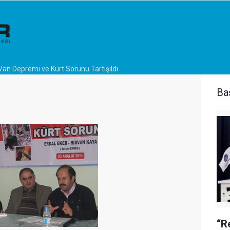
Van Depremi ve Kürt Sorunu Tartışıldı
Ba
“R