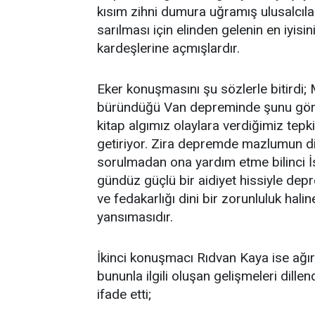
kısım zihni dumura uğramış ulusalcıl
sarılması için elinden gelenin en iyisini
kardeşlerine açmışlardır.
Eker konuşmasını şu sözlerle bitirdi; 
büründüğü Van depreminde şunu görd
kitap algımız olaylara verdiğimiz tep
getiriyor. Zira depremde mazlumun d
sorulmadan ona yardım etme bilinci İs
gündüz güçlü bir aidiyet hissiyle de
ve fedakarlığı dini bir zorunluluk hali
yansımasıdır.
İkinci konuşmacı Rıdvan Kaya ise ağır
bununla ilgili oluşan gelişmeleri dillen
ifade etti;