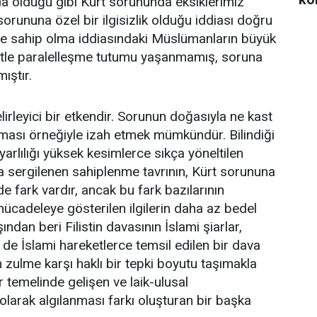
a olduğu gibi Kürt sorununda eksiklerimiz
sorununa özel bir ilgisizlik olduğu iddiası doğru
ife sahip olma iddiasındaki Müslümanların büyük
etle paralelleşme tutumu yaşanmamış, soruna
ıştır.
irleyici bir etkendir. Sorunun doğasıyla ne kast
tırması örneğiyle izah etmek mümkündür. Bilindiği
arlılığı yüksek kesimlerce sıkça yöneltilen
nda sergilenen sahiplenme tavrının, Kürt sorununa
 fark vardır, ancak bu fark bazılarının
mücadeleye gösterilen ilgilerin daha az bedel
şından beri Filistin davasının İslami şiarlar,
 de İslami hareketlerce temsil edilen bir dava
 zulme karşı haklı bir tepki boyutu taşımakla
ar temelinde gelişen ve laik-ulusal
 olarak algılanması farkı oluşturan bir başka