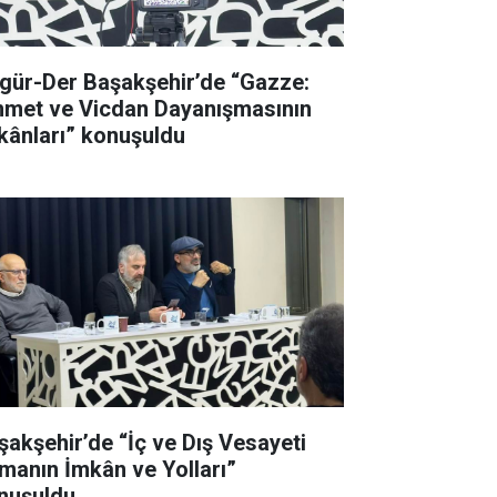
gür-Der Başakşehir’de “Gazze:
met ve Vicdan Dayanışmasının
kânları” konuşuldu
şakşehir’de “İç ve Dış Vesayeti
manın İmkân ve Yolları”
nuşuldu