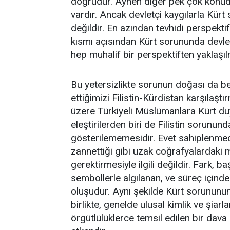
doğrudur. Aynen diğer pek çok konud
vardır. Ancak devletçi kaygılarla Kürt 
değildir. En azından tevhidi perspekt
kısmı açısından Kürt sorununda devl
hep muhalif bir perspektiften yaklaşılm
Bu yetersizlikte sorunun doğası da bel
ettiğimizi Filistin-Kürdistan karşılaş
üzere Türkiyeli Müslümanlara Kürt duy
eleştirilerden biri de Filistin sorunu
gösterilememesidir. Evet sahiplenmede
zannettiği gibi uzak coğrafyalardaki 
gerektirmesiyle ilgili değildir. Fark, ba
sembollerle algılanan, ve süreç içinde
oluşudur. Aynı şekilde Kürt sorununun
birlikte, genelde ulusal kimlik ve şiarl
örgütlülüklerce temsil edilen bir dava