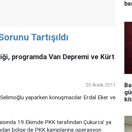
ba
orunu Tartışıldı
liği, programda Van Depremi ve Kürt
Ba
05 Aralık 2011
gü
 Selimoğlu yaparken konuşmacılar Erdal Eker ve
kit
masında 19 Ekimde PKK tarafından Çukurca’ ya
afından bölge de PKK kamplarına operasyon