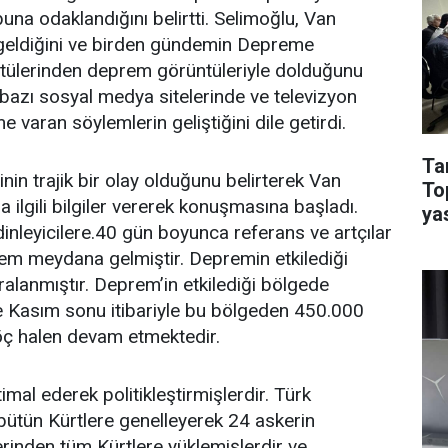
una odaklandığını belirtti. Selimoğlu, Van
eldiğini ve birden gündemin Depreme
ntülerinden deprem görüntüleriyle dolduğunu
 bazı sosyal medya sitelerinde ve televizyon
 varan söylemlerin geliştiğini dile getirdi.
Ta
in trajik bir olay olduğunu belirterek Van
To
la ilgili bilgiler vererek konuşmasına başladı.
ya
ı dinleyicilere.40 gün boyunca referans ve artçılar
em meydana gelmiştir. Depremin etkilediği
ralanmıştır. Deprem’in etkilediği bölgede
e Kasım sonu itibariyle bu bölgeden 450.000
öç halen devam etmektedir.
imal ederek politikleştirmişlerdir. Türk
i bütün Kürtlere genelleyerek 24 askerin
inden tüm Kürtlere yüklemişlerdir ve