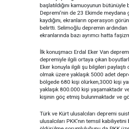
başlatıldığını kamuoyunun bütünüyle b
Depremi’nin de 23 Ekimde meydana g
kaydığını, ekranların operasyon görü
belirtti. Selimoğlu depremin ardından
ekranlarında bazı ayrımcı hatta faşizme
İlk konuşmacı Erdal Eker Van depremin
depremiyle ilgili ortaya çıkan boyutlar
Eker konuyla ilgili şu bilgileri paylaşt
olmak üzere yaklaşık 5000 adet depr
bölgede 680 kişi ölürken,3000 kişi ya
yaklaşık 800.000 kişi yaşamaktadır v
kişinin göç etmiş bulunmaktadır ve g
Türk ve Kürt ulusalcıları depremi suist
ulusalcıları PKK’nın temsil kabiliyetin
öldürülme sorumluluğunu da PKK üzer