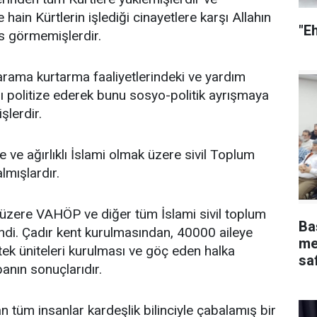
ain Kürtlerin işlediği cinayetlere karşı Allahın
"E
is görmemişlerdir.
 arama kurtarma faaliyetlerindeki ve yardım
ı politize ederek bunu sosyo-politik ayrışmaya
şlerdir.
e ağırlıklı İslami olmak üzere sivil Toplum
lmışlardır.
üzere VAHÖP ve diğer tüm İslami sivil toplum
Ba
endi. Çadır kent kurulmasından, 40000 aileye
me
tek üniteleri kurulması ve göç eden halka
safha ve 
banın sonuçlarıdır.
yap
 tüm insanlar kardeşlik bilinciyle çabalamış bir