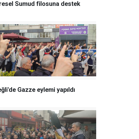
resel Sumud filosuna destek
eğli'de Gazze eylemi yapıldı