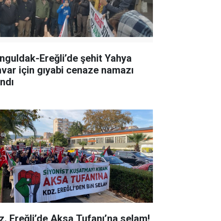
nguldak-Ereğli’de şehit Yahya
nvar için gıyabi cenaze namazı
ındı
z. Ereğli’de Aksa Tufanı’na selam!