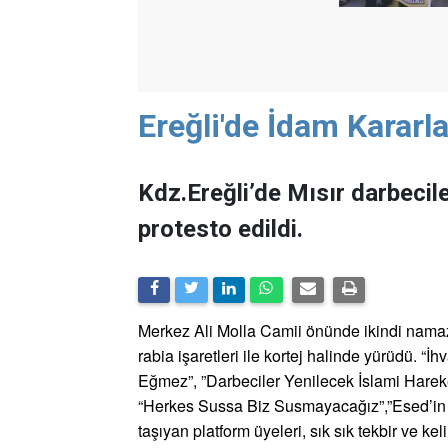
Ereğli'de İdam Kararla
Kdz.Ereğli’de Mısır darbecil
protesto edildi.
Merkez Ali Molla Camii önünde ikindi namaz
rabia işaretleri ile kortej halinde yürüdü
Eğmez”, ”Darbeciler Yenilecek İslami Hareket
“Herkes Sussa Biz Susmayacağız”,”Esed’in Va
taşıyan platform üyeleri, sık sık tekbir ve k