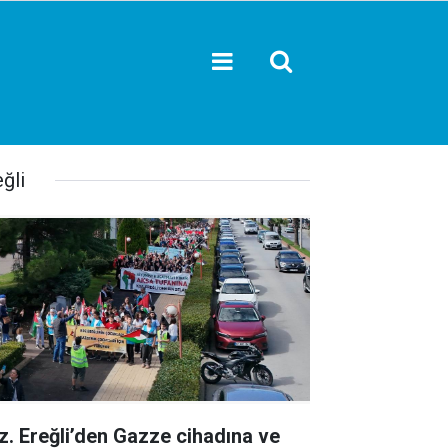
ğli
z. Ereğli’den Gazze cihadına ve