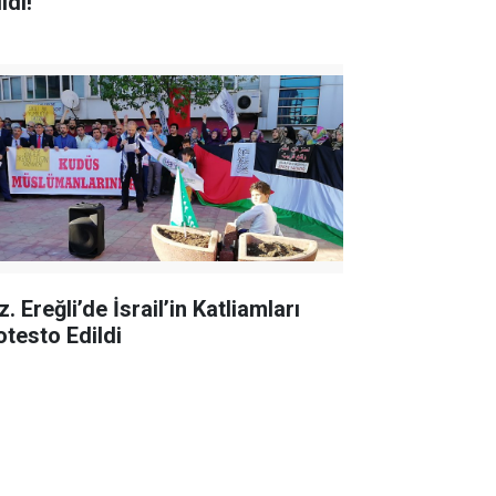
ldi!
. Ereğli’de İsrail’in Katliamları
otesto Edildi