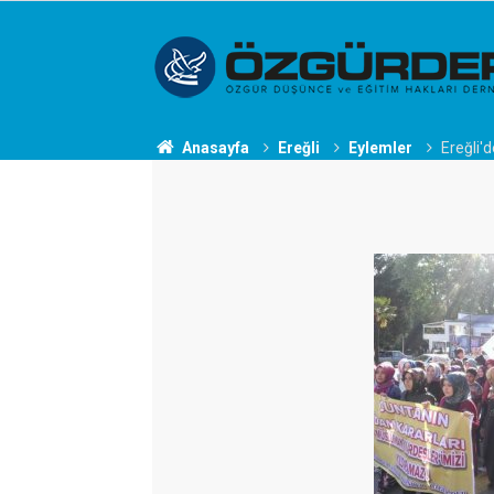
Anasayfa
Ereğli
Eylemler
Ereğli'd