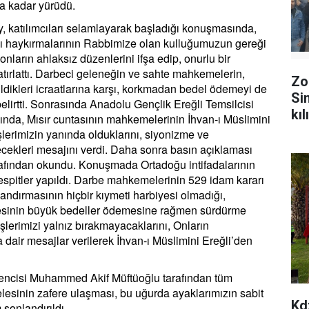
a kadar yürüdü.
katılımcıları selamlayarak başladığı konuşmasında,
ı haykırmalarının Rabbimize olan kulluğumuzun gereği
nların ahlaksız düzenlerini ifşa edip, onurlu bir
ırlattı. Darbeci geleneğin ve sahte mahkemelerin,
Zo
dikleri icraatlarına karşı, korkmadan bedel ödemeyi de
Si
elirtti. Sonrasında Anadolu Gençlik Ereğli Temsilcisi
kıl
ında, Mısır cuntasının mahkemelerinin İhvan-ı Müslimini
şlerimizin yanında olduklarını, siyonizme ve
ekleri mesajını verdi. Daha sonra basın açıklaması
rafından okundu. Konuşmada Ortadoğu intifadalarının
tespitler yapıldı. Darbe mahkemelerinin 529 idam kararı
andırmasının hiçbir kıymeti harbiyesi olmadığı,
esinin büyük bedeller ödemesine rağmen sürdürme
şlerimizi yalnız bırakmayacaklarını, Onların
air mesajlar verilerek İhvan-ı Müslimini Ereğli’den
rencisi Muhammed Akif Müftüoğlu tarafından tüm
sinin zafere ulaşması, bu uğurda ayaklarımızın sabit
Kd
sonlandırıldı.