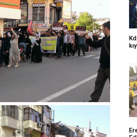
Kdz
kı
Er