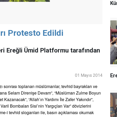
Kü
rı Protesto Edildi
eri Ereğli Ümid Platformu tarafından
Er
01 Mayıs 2014
ı sonrası toplanan müslümanlar, tevhid bayrakları ve
. “İhvana Selam Direnişe Devam”, “Müslüman Zulme Boyun
 Kazanacak”, “Allah’ın Yardımı İle Zafer Yakındır”,
ril Bombaları Sisi’nin Yargıçları Var” dövizlerini
elime-i tevhid sloganları ile, basın açıklaması okumak