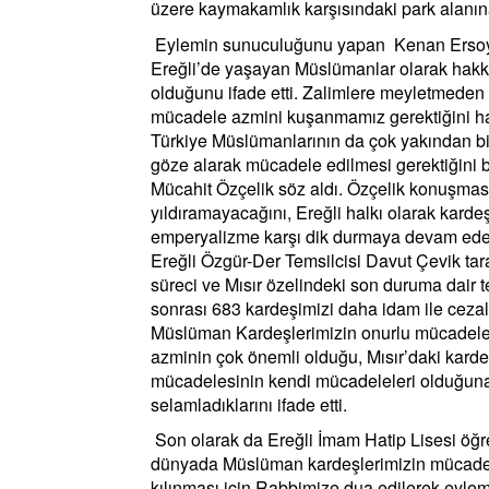
üzere kaymakamlık karşısındaki park alanın
Eylemin sunuculuğunu yapan Kenan Ersoy, 
Ereğli’de yaşayan Müslümanlar olarak hakk
olduğunu ifade etti. Zalimlere meyletmeden o
mücadele azmini kuşanmamız gerektiğini hat
Türkiye Müslümanlarının da çok yakından bil
göze alarak mücadele edilmesi gerektiğini b
Mücahit Özçelik söz aldı. Özçelik konuşmas
yıldıramayacağını, Ereğli halkı olarak karde
emperyalizme karşı dik durmaya devam edec
Ereğli Özgür-Der Temsilcisi Davut Çevik ta
süreci ve Mısır özelindeki son duruma dair 
sonrası 683 kardeşimizi daha idam ile cezal
Müslüman Kardeşlerimizin onurlu mücadel
azminin çok önemli olduğu, Mısır’daki karde
mücadelesinin kendi mücadeleleri olduğuna d
selamladıklarını ifade etti.
Son olarak da Ereğli İmam Hatip Lisesi öğ
dünyada Müslüman kardeşlerimizin mücadele
kılınması için Rabbimize dua edilerek eylem 