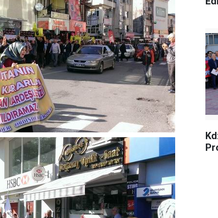
Edi
Kdz
Pr