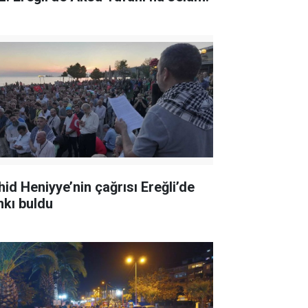
hid Heniyye’nin çağrısı Ereğli’de
nkı buldu