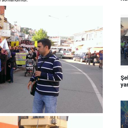
Şe
ya