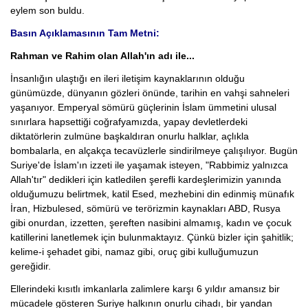
eylem son buldu.
Basın Açıklamasının Tam Metni:
Rahman ve Rahim olan Allah'ın adı ile...
İnsanlığın ulaştığı en ileri iletişim kaynaklarının olduğu
günümüzde, dünyanın gözleri önünde, tarihin en vahşi sahneleri
yaşanıyor. Emperyal sömürü güçlerinin İslam ümmetini ulusal
sınırlara hapsettiği coğrafyamızda, yapay devletlerdeki
diktatörlerin zulmüne başkaldıran onurlu halklar, açlıkla
bombalarla, en alçakça tecavüzlerle sindirilmeye çalışılıyor. Bugün
Suriye'de İslam'ın izzeti ile yaşamak isteyen, "Rabbimiz yalnızca
Allah'tır" dedikleri için katledilen şerefli kardeşlerimizin yanında
olduğumuzu belirtmek, katil Esed, mezhebini din edinmiş münafık
İran, Hizbulesed, sömürü ve terörizmin kaynakları ABD, Rusya
gibi onurdan, izzetten, şereften nasibini almamış, kadın ve çocuk
katillerini lanetlemek için bulunmaktayız. Çünkü bizler için şahitlik;
kelime-i şehadet gibi, namaz gibi, oruç gibi kulluğumuzun
gereğidir.
Ellerindeki kısıtlı imkanlarla zalimlere karşı 6 yıldır amansız bir
mücadele gösteren Suriye halkının onurlu cihadı, bir yandan