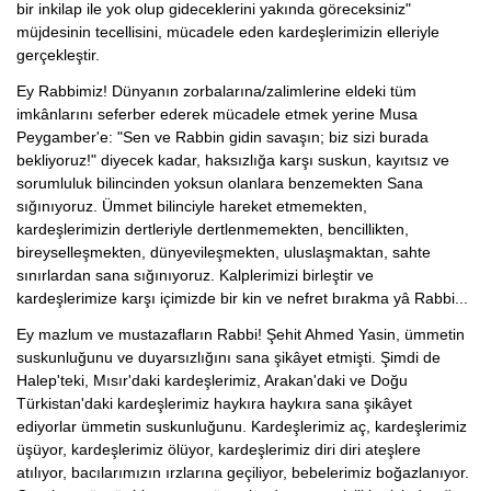
bir inkilap ile yok olup gideceklerini yakında göreceksiniz"
müjdesinin tecellisini, mücadele eden kardeşlerimizin elleriyle
gerçekleştir.
Ey Rabbimiz! Dünyanın zorbalarına/zalimlerine eldeki tüm
imkânlarını seferber ederek mücadele etmek yerine Musa
Peygamber'e: "Sen ve Rabbin gidin savaşın; biz sizi burada
bekliyoruz!" diyecek kadar, haksızlığa karşı suskun, kayıtsız ve
sorumluluk bilincinden yoksun olanlara benzemekten Sana
sığınıyoruz. Ümmet bilinciyle hareket etmemekten,
kardeşlerimizin dertleriyle dertlenmemekten, bencillikten,
bireyselleşmekten, dünyevileşmekten, uluslaşmaktan, sahte
sınırlardan sana sığınıyoruz. Kalplerimizi birleştir ve
kardeşlerimize karşı içimizde bir kin ve nefret bırakma yâ Rabbi...
Ey mazlum ve mustazafların Rabbi! Şehit Ahmed Yasin, ümmetin
suskunluğunu ve duyarsızlığını sana şikâyet etmişti. Şimdi de
Halep'teki, Mısır'daki kardeşlerimiz, Arakan'daki ve Doğu
Türkistan'daki kardeşlerimiz haykıra haykıra sana şikâyet
ediyorlar ümmetin suskunluğunu. Kardeşlerimiz aç, kardeşlerimiz
üşüyor, kardeşlerimiz ölüyor, kardeşlerimiz diri diri ateşlere
atılıyor, bacılarımızın ırzlarına geçiliyor, bebelerimiz boğazlanıyor.