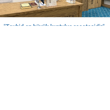
"Tevhid en büyük kurtuluş reçetesidir"
Özgür-Der Batman Şubesi Çamlıca Temsilciliği’nde
düzenlenen "Gündem Değerlendirmesi" programı
kapsamında, Rıdvan Kaya konuk edildi.
19 Nisan 2026
​Özgür-Der Batman Şubesi Çamlıca Temsilciliği'nin
düzenlediği aylık seminerlerinde bu ay; Özgür-Der
Genel Başkanı Rıdvan Kaya'nın sunumuyla ''Gündem
Değerlendirmesi'' konu başlığı ile ülke ve dünya
gündeminde gerçekleşen olaylara dair