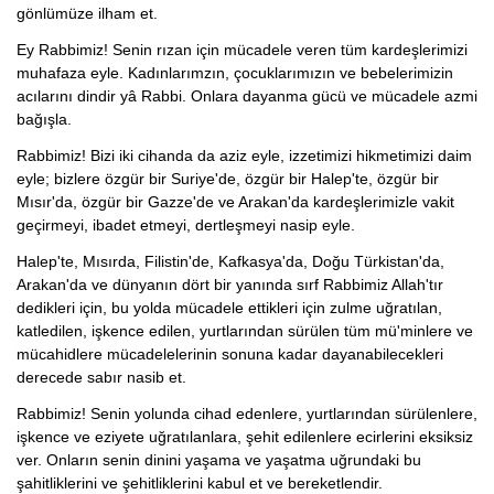
gönlümüze ilham et.
Ey Rabbimiz! Senin rızan için mücadele veren tüm kardeşlerimizi
muhafaza eyle. Kadınlarımzın, çocuklarımızın ve bebelerimizin
acılarını dindir yâ Rabbi. Onlara dayanma gücü ve mücadele azmi
bağışla.
Rabbimiz! Bizi iki cihanda da aziz eyle, izzetimizi hikmetimizi daim
eyle; bizlere özgür bir Suriye'de, özgür bir Halep'te, özgür bir
Mısır'da, özgür bir Gazze'de ve Arakan'da kardeşlerimizle vakit
geçirmeyi, ibadet etmeyi, dertleşmeyi nasip eyle.
Halep'te, Mısırda, Filistin'de, Kafkasya'da, Doğu Türkistan'da,
Arakan'da ve dünyanın dört bir yanında sırf Rabbimiz Allah'tır
dedikleri için, bu yolda mücadele ettikleri için zulme uğratılan,
katledilen, işkence edilen, yurtlarından sürülen tüm mü'minlere ve
mücahidlere mücadelelerinin sonuna kadar dayanabilecekleri
derecede sabır nasib et.
Rabbimiz! Senin yolunda cihad edenlere, yurtlarından sürülenlere,
işkence ve eziyete uğratılanlara, şehit edilenlere ecirlerini eksiksiz
ver. Onların senin dinini yaşama ve yaşatma uğrundaki bu
şahitliklerini ve şehitliklerini kabul et ve bereketlendir.