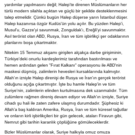
yardımlar yapılmasını değil; Halep'te direnen Müslümanların her
türlü modern silahla açıktan ve güçlü bir şekilde desteklenmesini
talep etmelidir. Çünkü bugün Halep düşerse yarın İstanbul düşer.
Halep kazanırsa özgür Kudüs'ün yolu açılır. Bu yüzden Halep'i,
Musul'u, Gazze'yi savunmak, Zonguldak'ı, Ereğli'yi savunmaktır.
Asıl terörist olan ABD, Rusya, İran ve tüm işbirlikçi şer odaklarının
planlarını boşa çıkartmaktır.
Nitekim 15 Temmuz akşamı girişilen alçakça darbe girişiminin,
Türkiye'deki onurlu kardeşlerimiz tarafından bastırılması ve
hemen ardından gelen "Fırat Kalkanı" operasyonu ile ABD'nin
maskesi düşmüş, zalimlerin hevesleri kursaklarında kalmıştır.
Allah'ın izniyle Halep direnişi de Rusya ve İran'ın gerçek terörist
olduğunu açığa çıkartmıştır. İşte bu hamle Halep'in ve tüm
Suriye'nin, zalimlerin elinden kurtulmasına dek uzanmalıdır. Tüm
zulümlere rağmen direniş devam ediyor ve Allah'ın izniyle, Suriye
cihadı şu hali ile zaten zafere ulaşmış durumdadır. Şüphesiz ki
Allah'a baş kaldıran Amerika, Rusya, İran ve tüm küresel tağutlar
ve onların kirli işbirlikçileri bir gün gelecek, ataları Firavun gibi,
Nemrut gibi tarihin karanlık çöplüğüne gömüleceklerdir.
Bizler Müslümanlar olarak, Suriye halkıyla omuz omuza