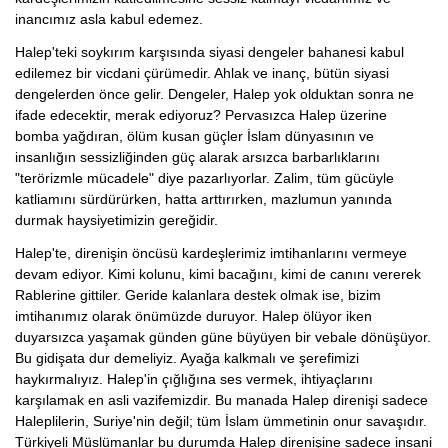
inancımız asla kabul edemez.
Halep'teki soykırım karşısında siyasi dengeler bahanesi kabul
edilemez bir vicdani çürümedir. Ahlak ve inanç, bütün siyasi
dengelerden önce gelir. Dengeler, Halep yok olduktan sonra ne
ifade edecektir, merak ediyoruz? Pervasızca Halep üzerine
bomba yağdıran, ölüm kusan güçler İslam dünyasının ve
insanlığın sessizliğinden güç alarak arsızca barbarlıklarını
"terörizmle mücadele" diye pazarlıyorlar. Zalim, tüm gücüyle
katliamını sürdürürken, hatta arttırırken, mazlumun yanında
durmak haysiyetimizin gereğidir.
Halep'te, direnişin öncüsü kardeşlerimiz imtihanlarını vermeye
devam ediyor. Kimi kolunu, kimi bacağını, kimi de canını vererek
Rablerine gittiler. Geride kalanlara destek olmak ise, bizim
imtihanımız olarak önümüzde duruyor. Halep ölüyor iken
duyarsızca yaşamak günden güne büyüyen bir vebale dönüşüyor.
Bu gidişata dur demeliyiz. Ayağa kalkmalı ve şerefimizi
haykırmalıyız. Halep'in çığlığına ses vermek, ihtiyaçlarını
karşılamak en asli vazifemizdir. Bu manada Halep direnişi sadece
Haleplilerin, Suriye'nin değil; tüm İslam ümmetinin onur savaşıdır.
Türkiyeli Müslümanlar bu durumda Halep direnişine sadece insani