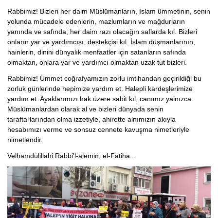
Rabbimiz! Bizleri her daim Müslümanların, İslam ümmetinin, senin
yolunda mücadele edenlerin, mazlumların ve mağdurların
yanında ve safında; her daim razı olacağın saflarda kıl. Bizleri
onların yar ve yardımcısı, destekçisi kıl. İslam düşmanlarının,
hainlerin, dinini dünyalık menfaatler için satanların safında
olmaktan, onlara yar ve yardımcı olmaktan uzak tut bizleri.
Rabbimiz! Ümmet coğrafyamızın zorlu imtihandan geçirildiği bu
zorluk günlerinde hepimize yardım et. Halepli kardeşlerimize
yardım et. Ayaklarımızı hak üzere sabit kıl, canımız yalnızca
Müslümanlardan olarak al ve bizleri dünyada senin
taraftarlarından olma izzetiyle, ahirette alnımızın akıyla
hesabımızı verme ve sonsuz cennete kavuşma nimetleriyle
nimetlendir.
Velhamdülillahi Rabbi'l-alemin, el-Fatiha...