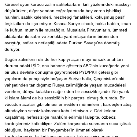
küresel oyun kurucu zalim sahtekârların kirli yüzlerindeki maskeyi
düşürürken; diğer yandan coğrafyamızda boy veren işbirlikçi
hainleri, satılık kalemleri, mezhepçi fanatikleri, kokuşmuş pasif
teşkilatları da ifşa ediyor. Kısaca Suriye cihadı; hakla batılın, iman
ile küfrün, mümin ile münafığın, Musalarla Firavunların, ümmeti
aldatanlar ile sabır ve zorlukta yardımlaşanların birbirinden
ayrıştığı, safların netleştiği adeta Furkan Savaşı'na dönmüş
duruyor.
Bugün zalimlerin elinde her kapıyı açan maymuncuk anahtarı
durumundaki IŞİD, onu bahane gösterip ABD'nin kucağında yeni
bir ulus devlete dönüşme gayretindeki PYD/PKK çetesi gibi
yapıların da pençesiyle boğuşan Suriye halkı, Çeçenistan'daki
vahşetinden tanıdığımız Rusya zalimliğinde yaşam mücadelesi
verirken, dünya kulakları sağır eden bir sessizlik içinde. Ne yazık
ki İslam âlemi de bu sessizliğin bir parçası olmuş durumda. Bir
vücudun azaları gibi olması emredilen müminlerin, kardeşleri ateş
altındayken sessiz kalmasını kabul etmiyoruz. Dört koldan
kuşatılmış, nefessizliğe mahkûm edilmiş Halep'te, özbeöz
kardeşlerimiz katlediliyor. Zulüm karşısında susmanın suça iştirak
olduğunu haykıran bir Peygamber'in ümmeti olarak,
kardeşlerimizin katledilmesine sessiz kalmayı vicdanımız ve