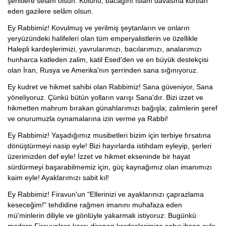
şehitlere selâm olsun. Kolunu, bacağını İslam davasına kurban
eden gazilere selâm olsun.
Ey Rabbimiz! Kovulmuş ve yerilmiş şeytanların ve onların
yeryüzündeki halifeleri olan tüm emperyalistlerin ve özellikle
Halepli kardeşlerimizi, yavrularımızı, bacılarımızı, analarımızı
hunharca katleden zalim, katil Esed'den ve en büyük destekçisi
olan İran, Rusya ve Amerika'nın şerrinden sana sığınıyoruz.
Ey kudret ve hikmet sahibi olan Rabbimiz! Sana güveniyor, Sana
yöneliyoruz. Çünkü bütün yolların varışı Sana'dır. Bizi izzet ve
hikmetten mahrum bırakan günahlarımızı bağışla; zalimlerin şeref
ve onurumuzla oynamalarına izin verme ya Rabbi!
Ey Rabbimiz! Yaşadığımız musibetleri bizim için terbiye fırsatına
dönüştürmeyi nasip eyle! Bizi hayırlarda istihdam eyleyip, şerleri
üzerimizden def eyle! İzzet ve hikmet ekseninde bir hayat
sürdürmeyi başarabilmemiz için, güç kaynağımız olan imanımızı
kaim eyle! Ayaklarımızı sabit kıl!
Ey Rabbimiz! Firavun'un "Ellerinizi ve ayaklarınızı çaprazlama
keseceğim!" tehdidine rağmen imanını muhafaza eden
mü'minlerin diliyle ve gönlüyle yakarmak istiyoruz: Bugünkü
modern Firavunlara karşı direnen kardeşlerimize sabır ihsan eyle