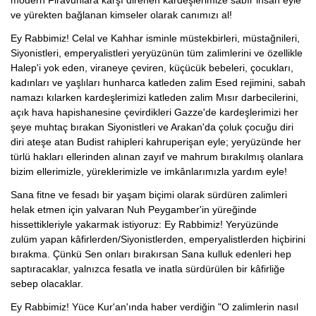
ve yürekten bağlanan kimseler olarak canımızı al!
Ey Rabbimiz! Celal ve Kahhar isminle müstekbirleri, müstağnileri,
Siyonistleri, emperyalistleri yeryüzünün tüm zalimlerini ve özellikle
Halep'i yok eden, viraneye çeviren, küçücük bebeleri, çocukları,
kadınları ve yaşlıları hunharca katleden zalim Esed rejimini, sabah
namazı kılarken kardeşlerimizi katleden zalim Mısır darbecilerini,
açık hava hapishanesine çevirdikleri Gazze'de kardeşlerimizi her
şeye muhtaç bırakan Siyonistleri ve Arakan'da çoluk çocuğu diri
diri ateşe atan Budist rahipleri kahruperişan eyle; yeryüzünde her
türlü hakları ellerinden alınan zayıf ve mahrum bırakılmış olanlara
bizim ellerimizle, yüreklerimizle ve imkânlarımızla yardım eyle!
Sana fitne ve fesadı bir yaşam biçimi olarak sürdüren zalimleri
helak etmen için yalvaran Nuh Peygamber'in yüreğinde
hissettikleriyle yakarmak istiyoruz: Ey Rabbimiz! Yeryüzünde
zulüm yapan kâfirlerden/Siyonistlerden, emperyalistlerden hiçbirini
bırakma. Çünkü Sen onları bırakırsan Sana kulluk edenleri hep
saptıracaklar, yalnızca fesatla ve inatla sürdürülen bir kâfirliğe
sebep olacaklar.
Ey Rabbimiz! Yüce Kur'an'ında haber verdiğin "O zalimlerin nasıl