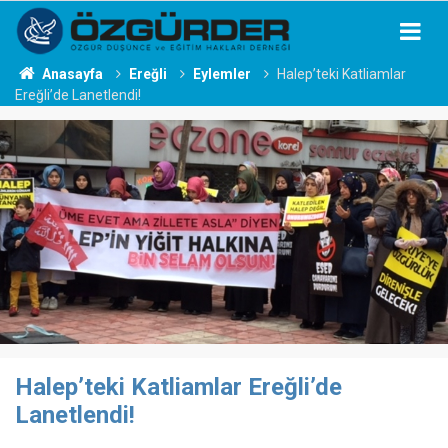
Anasayfa
Ereğli
Eylemler
Halep’teki Katliamlar
Ereğli’de Lanetlendi!
Halep’teki Katliamlar Ereğli’de
Lanetlendi!