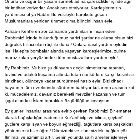
Onurlu ve özgür bir yaşam sürmek adına çaresizlikler içinde ağır
bir imtihan veriyorlar. Ancak pes etmiyorlar. Kardeşlerimizin
yardımcısı ol yâ Rabbi. Bu vesileyle harekete geçen
Müslümanlara yeniden ümmet olma bilincini ihsan eyle.
Ashab-ı Kehf'e en zor zamanda yardımlarını ihsan eden
Rabbimiz! İçinde bulunduğumuz harici şartlar ne olursa olsun bizi
doğruluk bilinci olan rüşt ile donat! Onlara nasıl yardım eyledin
ise, Halep'te bombalar altında yaşayan kardeşlerimize, zulme
maruz kalan yeryüzündeki tüm mustazaflara yardım eyle!
Ey Rabbimiz! Ve bize şu dünyanın geçici nimetlerine tapınan,
tevhid ve adaleti kuşatma altında tutan nankörlere karşı, kesintisiz
bir cihadı, ölünceye kadar sürdürmeyi nasip eyle! Bizi cihadı
hayatının tüm evrelerinde sürdüren bahtiyar kullarının arasına kat
ki, mücadelemiz, davamız bereketli mevziler kazansın ve tüm
işgal altındaki İslam toprakları özgürlüğüne kavuşsun.
Ey günleri insanlar arasında evirip çeviren Rabbimiz! Bir emanet
olarak bağışladığın irademize Kur'anî bilgi ve bilinci, şeytanî
güçlere karşı isyan ve boyun eğmezliği, tağutlara karşı başkaldırı
yöntemlerini bize öğret! Dilimizdeki ve zihnimizdeki bağları çöz.
İlmimizi ve azmimizi artır. Senin yolunda salih ameller işlemeyi