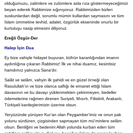
olduğumuzu, zalimlere ve zulümlere asla rıza göstermeyeceğimizi
beyan ederek Rabbimize sığınıyoruz. Rabbimizden bizleri
suskunlardan değil, sorumlu mümin kullardan saymasını ve tüm
İslam ümmetine tevhid, adalet, özgürlük ekseninde onurlu bir
kurtuluşu nasip etmesini diliyoruz.
Ereğli Özgür-Der
Halep İçin Dua
Ey bize vahiyle hidayet buyuran, küfrün karanlığından imanın
aydınlığına çıkaran Rabbimiz! İlk ve nihai duamız, kesintisiz
hamdımız yalnızca Sana'dır.
Salât ve selâm, vahyin ilk şahidi ve en güzel örneği olan
Rasulullah'ın ve bize olanca saflığı ile emanet ettiği İslam
davasının ve bu davayı yüklenmekten çekinmeyen, bedeller
ödemelerine rağmen direnen Suriyeli, Mısırlı, Filistinli, Arakanlı,
Türkiyeli kardeşlerimizin üzerine olsun.
Yeryüzünde yürüyen Kur'an olan Peygamber'imiz ve onun pak
yolunu sürdüren, çizgisinden sapmayan tüm mü'minlere selâm
olsun. Benliğini ve bedenini Allah yolunda kurban eden tüm