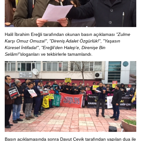
Halil İbrahim Ereğli tarafından okunan basın açıklaması
"Zulme
Karşı Omuz Omuza!"
,
"Direniş Adalet Özgürlük!"
,
"Yaşasın
Küresel İntifada!"
,
"Ereğli'den Halep'e, Direnişe Bin
Selâm!"
sloganları ve tekbirlerle tamamlandı.
Basın açıklamasında sonra Davut Çevik tarafından yapılan dua ile