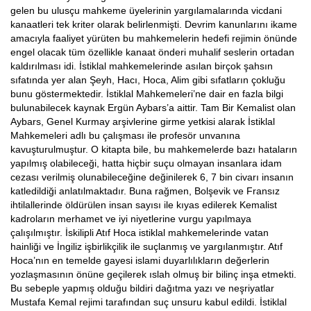
gelen bu ulusçu mahkeme üyelerinin yargılamalarında vicdani
kanaatleri tek kriter olarak belirlenmişti. Devrim kanunlarını ikame
amacıyla faaliyet yürüten bu mahkemelerin hedefi rejimin önünde
engel olacak tüm özellikle kanaat önderi muhalif seslerin ortadan
kaldırılması idi. İstiklal mahkemelerinde asılan birçok şahsın
sıfatında yer alan Şeyh, Hacı, Hoca, Alim gibi sıfatların çokluğu
bunu göstermektedir. İstiklal Mahkemeleri’ne dair en fazla bilgi
bulunabilecek kaynak Ergün Aybars’a aittir. Tam Bir Kemalist olan
Aybars, Genel Kurmay arşivlerine girme yetkisi alarak İstiklal
Mahkemeleri adlı bu çalışması ile profesör unvanına
kavuşturulmuştur. O kitapta bile, bu mahkemelerde bazı hataların
yapılmış olabileceği, hatta hiçbir suçu olmayan insanlara idam
cezası verilmiş olunabileceğine değinilerek 6, 7 bin civarı insanın
katledildiği anlatılmaktadır. Buna rağmen, Bolşevik ve Fransız
ihtilallerinde öldürülen insan sayısı ile kıyas edilerek Kemalist
kadroların merhamet ve iyi niyetlerine vurgu yapılmaya
çalışılmıştır. İskilipli Atıf Hoca istiklal mahkemelerinde vatan
hainliği ve İngiliz işbirlikçilik ile suçlanmış ve yargılanmıştır. Atıf
Hoca’nın en temelde gayesi islami duyarlılıkların değerlerin
yozlaşmasının önüne geçilerek ıslah olmuş bir bilinç inşa etmekti.
Bu sebeple yapmış olduğu bildiri dağıtma yazı ve neşriyatlar
Mustafa Kemal rejimi tarafından suç unsuru kabul edildi. İstiklal