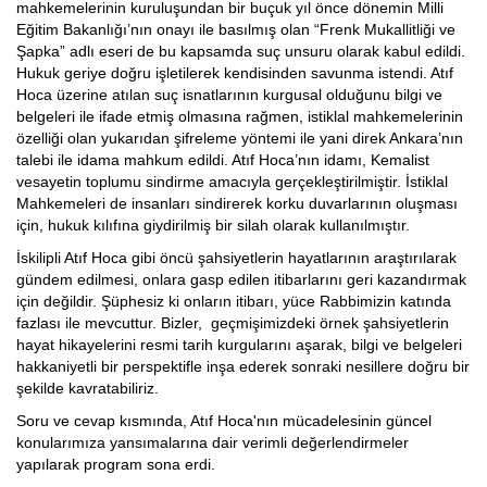
mahkemelerinin kuruluşundan bir buçuk yıl önce dönemin Milli
Eğitim Bakanlığı’nın onayı ile basılmış olan “Frenk Mukallitliği ve
Şapka” adlı eseri de bu kapsamda suç unsuru olarak kabul edildi.
Hukuk geriye doğru işletilerek kendisinden savunma istendi. Atıf
Hoca üzerine atılan suç isnatlarının kurgusal olduğunu bilgi ve
belgeleri ile ifade etmiş olmasına rağmen, istiklal mahkemelerinin
özelliği olan yukarıdan şifreleme yöntemi ile yani direk Ankara’nın
talebi ile idama mahkum edildi. Atıf Hoca’nın idamı, Kemalist
vesayetin toplumu sindirme amacıyla gerçekleştirilmiştir. İstiklal
Mahkemeleri de insanları sindirerek korku duvarlarının oluşması
için, hukuk kılıfına giydirilmiş bir silah olarak kullanılmıştır.
İskilipli Atıf Hoca gibi öncü şahsiyetlerin hayatlarının araştırılarak
gündem edilmesi, onlara gasp edilen itibarlarını geri kazandırmak
için değildir. Şüphesiz ki onların itibarı, yüce Rabbimizin katında
fazlası ile mevcuttur. Bizler, geçmişimizdeki örnek şahsiyetlerin
hayat hikayelerini resmi tarih kurgularını aşarak, bilgi ve belgeleri
hakkaniyetli bir perspektifle inşa ederek sonraki nesillere doğru bir
şekilde kavratabiliriz.
Soru ve cevap kısmında, Atıf Hoca'nın mücadelesinin güncel
konularımıza yansımalarına dair verimli değerlendirmeler
yapılarak program sona erdi.