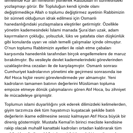
temelinde Kur’an nimetinin yitirilerek Rasulullah’ın sünnetindeki
yozlaşmayı görür. Bir Topluluğun kendi içinde olanı
değiştirmedikçe Allah o toplumu değiştirmez ayetinin Rabbimizin
bir sünneti olduğunun idrak edilmesi için Osmanlı
hanedanlığındaki yozlaşmalara eleştiriler getirmiştir. Özellikle
yönetim kademesindeki İslami manada Şura’dan uzak, adam
kayırmaların çokluğu, yolsuzluk, lüks ve şatafata olan düşkünlük
gibi konularda uyarı ve ıslah temelli çalışmalar içinde olmuştur.
O’nun toplumu Rabbimizin ayetleri ile ıslah etme çabaları
karşısında hanedenlık tarafından birçok engellemelere de maruz
bırakılmıştır. Bu vesileyle devlet kademelerindeki görevlerinden
uzaklaştırılma cezaları ile de karşılaşmıştır. Osmanlı sonrası
Cumhuriyet kadrolarının yönetimi ele geçirmesi sonrasında ise
Atıf Hoca hiçbir resmi görevlendirmede yer almamıştır. Yeni
kadroların tamamen batının değerlerini Müslüman topluma
empoze etmeye dönük çalışmalarını gören Atıf Hoca, bu zihniyet
ile mücadeleye girişmiştir.
Toplumun islami duyarlılığını yok ederek dilimizdeki kelimelerden,
giyim tarzımıza dek tüm hayatımızı kuşatacak şekilde batılı
değerlerin ikame edilmesine sessiz kalmayan Atıf Hoca büyük bir
direniş göstermiştir. Mustafa Kemal’in birinci mecliste kendisine
rakip olacak muhalif kanattaki kadroları ortadan kaldırarak tüm