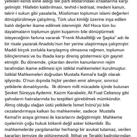
yetkileri kendi eline aldığı tek parti iktidarındaki icraatlarına karşı
gelmiştir. Hilafetin kaldırılması, tevhid-i tedrisat, medeni kanun,
takrir-i sukun gibi yasalarla, Müslüman toplumun islami değerleri
dönüştürülmeye çalışılmış, Türk ulus kimliği üzerine inşa edilen
batılı değerler ikame edilmek istenmiştir. Atıf Hoca tüm bu
dayatmaların toplumun giyim kuşamını bile dönüştürmek
isteyeceğinin farkına vararak “Frenk Mukallitliği ve Şapka” adı ile
bir risale yazarak Anadolu’nun her yerine ulaştırmaya çalışmıştır.
Maddi birçok zorlukla karşılaşmış olmasına rağmen, toplumun
bilinçlenmesi ve bu ifsada karşı direniş göstermesi için gayret
etmiştir. Bu dönemde, çıkarılan devrim kanunlarının rejim
tarafından ikame edilmesi için istiklal mahkemeleri kurulmuştur.
İstiklal Mahkemeleri doğrudan Mustafa Kemal’e bağlı olarak
işliyordu. O’nun dışında hiçbir yerden emir almıyor, sınırsız
yetkilerle donatılıyordu. İlk dönem milli mücadele içinde bulunan
Şevket Süreyya Aydemir, Kazım Karabekir, Ali Fuat Cebesoy gibi
şahısların hatıralarında bu tespitleri görebilmek mümkündür.
Almış olduğu olağan üstü yetkilerle İsmet İnönü’yü bile
cezalandırmaya kalkan bu mahkemeler, sadece Mustafa
Kemal’in araya girmesi ile kararlarını değiştirmiştir. Mahkeme
üyelerinin çoğu hukuk kökenli değil asker kökenlidir. Bu
mahkemelerde yargılananlar herhangi bir avukat tutamaz, verilen
kararları temyize de götüremezdi. İttihat ve Terakki kadrolarından