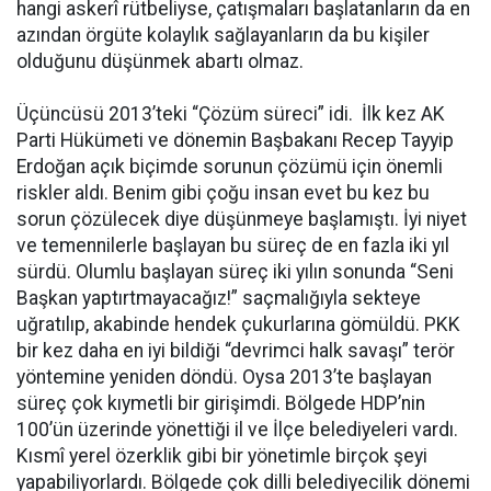
hangi askerî rütbeliyse, çatışmaları başlatanların da en
azından örgüte kolaylık sağlayanların da bu kişiler
olduğunu düşünmek abartı olmaz.
Üçüncüsü 2013’teki “Çözüm süreci” idi. İlk kez AK
Parti Hükümeti ve dönemin Başbakanı Recep Tayyip
Erdoğan açık biçimde sorunun çözümü için önemli
riskler aldı. Benim gibi çoğu insan evet bu kez bu
sorun çözülecek diye düşünmeye başlamıştı. İyi niyet
ve temennilerle başlayan bu süreç de en fazla iki yıl
sürdü. Olumlu başlayan süreç iki yılın sonunda “Seni
Başkan yaptırtmayacağız!” saçmalığıyla sekteye
uğratılıp, akabinde hendek çukurlarına gömüldü. PKK
bir kez daha en iyi bildiği “devrimci halk savaşı” terör
yöntemine yeniden döndü. Oysa 2013’te başlayan
süreç çok kıymetli bir girişimdi. Bölgede HDP’nin
100’ün üzerinde yönettiği il ve İlçe belediyeleri vardı.
Kısmî yerel özerklik gibi bir yönetimle birçok şeyi
yapabiliyorlardı. Bölgede çok dilli belediyecilik dönemi