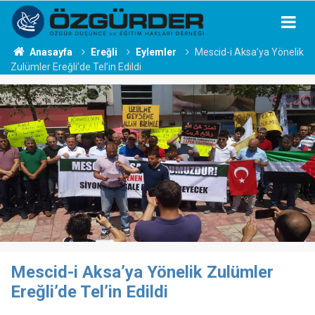
Anasayfa
Ereğli
Eylemler
Mescid-i Aksa’ya Yönelik
Zulümler Ereğli’de Tel’in Edildi
Mescid-i Aksa’ya Yönelik Zulümler
Ereğli’de Tel’in Edildi