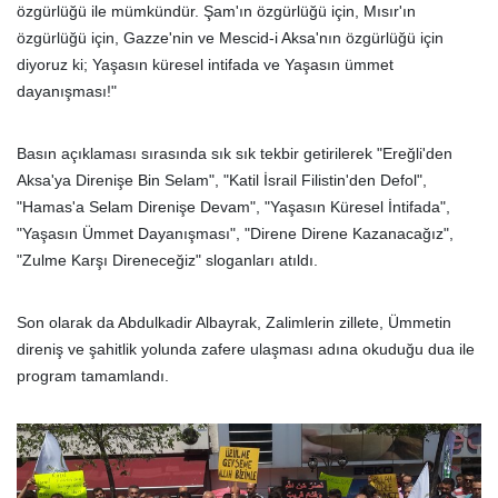
özgürlüğü ile mümkündür. Şam'ın özgürlüğü için, Mısır'ın
özgürlüğü için, Gazze'nin ve Mescid-i Aksa'nın özgürlüğü için
diyoruz ki; Yaşasın küresel intifada ve Yaşasın ümmet
dayanışması!"
Basın açıklaması sırasında sık sık tekbir getirilerek "Ereğli'den
Aksa'ya Direnişe Bin Selam", "Katil İsrail Filistin'den Defol",
"Hamas'a Selam Direnişe Devam", "Yaşasın Küresel İntifada",
"Yaşasın Ümmet Dayanışması", "Direne Direne Kazanacağız",
"Zulme Karşı Direneceğiz" sloganları atıldı.
Son olarak da Abdulkadir Albayrak, Zalimlerin zillete, Ümmetin
direniş ve şahitlik yolunda zafere ulaşması adına okuduğu dua ile
program tamamlandı.