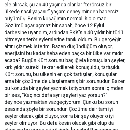
ele alırsak, şu an 40 yaşında olanlar “terörsüz bir
ülkede nasıl yaşanır” yaşam deneyiminden habersiz
büyümüş. Benim kuşağımın normali hiç olmadı.
Gözümü açar açmaz bir sabah, önce 12 Eylül
darbesine uyandım, ardından PKK’nin 40 yıldır bir türlü
bitmeyen terör eylemlerine tanık oldum. Bu gerçeğin
altını çizmek isterim. Bazen düşündüğüm oluyor,
enerjisini bu kadar heba eden başka bir ülke var mıdır
acaba? Bugün Kürt sorunu başlığıyla konuşulan şeyler,
kırk yıldır sürekli tekrar edilerek konuşuldu, tartışıldı.
Kürt sorunu, bu ülkenin en çok tartışılan, konuşulan
ama bir çözüme de ulaşılamamış bir sorunudur. Bazen
bu konuda bir şeyler yazmak istiyorum sonra içimden
bir ses, “Kaçıncı defa aynı şeyleri yazıyorsun?”
deyince yazmaktan vazgeçiyorum. Çünkü bu sorun
esasında şöyle bir sorundur. Çözüme dair tam iyi
şeyler olacak gibi oluyor, sonra bir şey oluyor o iyi
şeyler olmuyor! Bu defa kesin olacak gibi olup da
olmayan bu süreçlerin ilkinde İstanbul Bayrampaşa