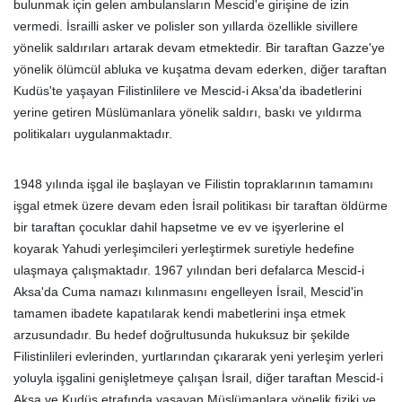
bulunmak için gelen ambulansların Mescid'e girişine de izin
vermedi. İsrailli asker ve polisler son yıllarda özellikle sivillere
yönelik saldırıları artarak devam etmektedir. Bir taraftan Gazze'ye
yönelik ölümcül abluka ve kuşatma devam ederken, diğer taraftan
Kudüs'te yaşayan Filistinlilere ve Mescid-i Aksa'da ibadetlerini
yerine getiren Müslümanlara yönelik saldırı, baskı ve yıldırma
politikaları uygulanmaktadır.
1948 yılında işgal ile başlayan ve Filistin topraklarının tamamını
işgal etmek üzere devam eden İsrail politikası bir taraftan öldürme
bir taraftan çocuklar dahil hapsetme ve ev ve işyerlerine el
koyarak Yahudi yerleşimcileri yerleştirmek suretiyle hedefine
ulaşmaya çalışmaktadır. 1967 yılından beri defalarca Mescid-i
Aksa'da Cuma namazı kılınmasını engelleyen İsrail, Mescid'in
tamamen ibadete kapatılarak kendi mabetlerini inşa etmek
arzusundadır. Bu hedef doğrultusunda hukuksuz bir şekilde
Filistinlileri evlerinden, yurtlarından çıkararak yeni yerleşim yerleri
yoluyla işgalini genişletmeye çalışan İsrail, diğer taraftan Mescid-i
Aksa ve Kudüs etrafında yaşayan Müslümanlara yönelik fiziki ve