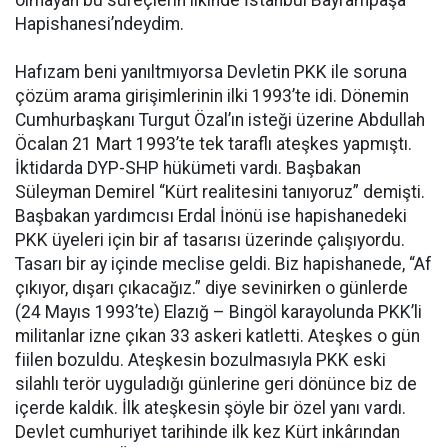
Hapishanesi’ndeydim.
Hafızam beni yanıltmıyorsa Devletin PKK ile soruna
çözüm arama girişimlerinin ilki 1993’te idi. Dönemin
Cumhurbaşkanı Turgut Özal’ın isteği üzerine Abdullah
Öcalan 21 Mart 1993’te tek taraflı ateşkes yapmıştı.
İktidarda DYP-SHP hükümeti vardı. Başbakan
Süleyman Demirel “Kürt realitesini tanıyoruz” demişti.
Başbakan yardımcısı Erdal İnönü ise hapishanedeki
PKK üyeleri için bir af tasarısı üzerinde çalışıyordu.
Tasarı bir ay içinde meclise geldi. Biz hapishanede, “Af
çıkıyor, dışarı çıkacağız.” diye sevinirken o günlerde
(24 Mayıs 1993’te) Elazığ – Bingöl karayolunda PKK’li
militanlar izne çıkan 33 askeri katletti. Ateşkes o gün
fiilen bozuldu. Ateşkesin bozulmasıyla PKK eski
silahlı terör uyguladığı günlerine geri dönünce biz de
içerde kaldık. İlk ateşkesin şöyle bir özel yanı vardı.
Devlet cumhuriyet tarihinde ilk kez Kürt inkârından