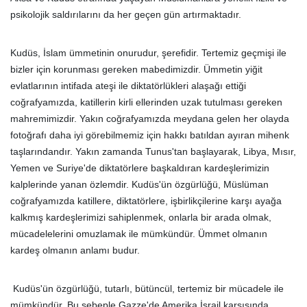
psikolojik saldırılarını da her geçen gün artırmaktadır.
Kudüs, İslam ümmetinin onurudur, şerefidir. Tertemiz geçmişi ile
bizler için korunması gereken mabedimizdir. Ümmetin yiğit
evlatlarının intifada ateşi ile diktatörlükleri alaşağı ettiği
coğrafyamızda, katillerin kirli ellerinden uzak tutulması gereken
mahremimizdir. Yakın coğrafyamızda meydana gelen her olayda
fotoğrafı daha iyi görebilmemiz için hakkı batıldan ayıran mihenk
taşlarındandır. Yakın zamanda Tunus'tan başlayarak, Libya, Mısır,
Yemen ve Suriye'de diktatörlere başkaldıran kardeşlerimizin
kalplerinde yanan özlemdir. Kudüs'ün özgürlüğü, Müslüman
coğrafyamızda katillere, diktatörlere, işbirlikçilerine karşı ayağa
kalkmış kardeşlerimizi sahiplenmek, onlarla bir arada olmak,
mücadelelerini omuzlamak ile mümkündür. Ümmet olmanın
kardeş olmanın anlamı budur.
Kudüs'ün özgürlüğü, tutarlı, bütüncül, tertemiz bir mücadele ile
mümkündür. Bu sebeple Gazze'de Amerika İsrail karşısında