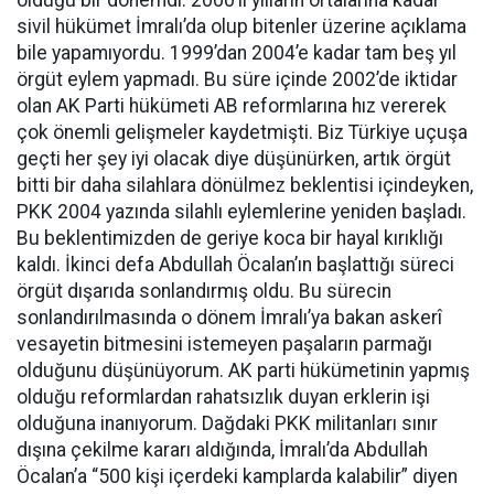
sivil hükümet İmralı’da olup bitenler üzerine açıklama
bile yapamıyordu. 1999’dan 2004’e kadar tam beş yıl
örgüt eylem yapmadı. Bu süre içinde 2002’de iktidar
olan AK Parti hükümeti AB reformlarına hız vererek
çok önemli gelişmeler kaydetmişti. Biz Türkiye uçuşa
geçti her şey iyi olacak diye düşünürken, artık örgüt
bitti bir daha silahlara dönülmez beklentisi içindeyken,
PKK 2004 yazında silahlı eylemlerine yeniden başladı.
Bu beklentimizden de geriye koca bir hayal kırıklığı
kaldı. İkinci defa Abdullah Öcalan’ın başlattığı süreci
örgüt dışarıda sonlandırmış oldu. Bu sürecin
sonlandırılmasında o dönem İmralı’ya bakan askerî
vesayetin bitmesini istemeyen paşaların parmağı
olduğunu düşünüyorum. AK parti hükümetinin yapmış
olduğu reformlardan rahatsızlık duyan erklerin işi
olduğuna inanıyorum. Dağdaki PKK militanları sınır
dışına çekilme kararı aldığında, İmralı’da Abdullah
Öcalan’a “500 kişi içerdeki kamplarda kalabilir” diyen