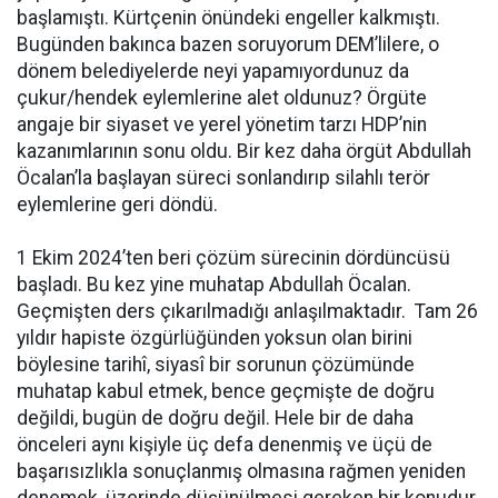
başlamıştı. Kürtçenin önündeki engeller kalkmıştı.
Bugünden bakınca bazen soruyorum DEM’lilere, o
dönem belediyelerde neyi yapamıyordunuz da
çukur/hendek eylemlerine alet oldunuz? Örgüte
angaje bir siyaset ve yerel yönetim tarzı HDP’nin
kazanımlarının sonu oldu. Bir kez daha örgüt Abdullah
Öcalan’la başlayan süreci sonlandırıp silahlı terör
eylemlerine geri döndü.
1 Ekim 2024’ten beri çözüm sürecinin dördüncüsü
başladı. Bu kez yine muhatap Abdullah Öcalan.
Geçmişten ders çıkarılmadığı anlaşılmaktadır. Tam 26
yıldır hapiste özgürlüğünden yoksun olan birini
böylesine tarihî, siyasî bir sorunun çözümünde
muhatap kabul etmek, bence geçmişte de doğru
değildi, bugün de doğru değil. Hele bir de daha
önceleri aynı kişiyle üç defa denenmiş ve üçü de
başarısızlıkla sonuçlanmış olmasına rağmen yeniden
denemek, üzerinde düşünülmesi gereken bir konudur.