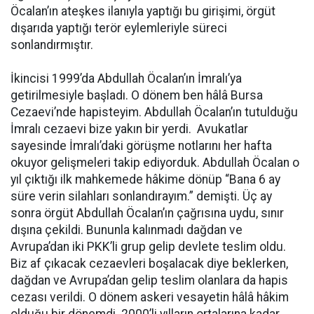
Öcalan’ın ateşkes ilanıyla yaptığı bu girişimi, örgüt
dışarıda yaptığı terör eylemleriyle süreci
sonlandırmıştır.
İkincisi 1999’da Abdullah Öcalan’ın İmralı’ya
getirilmesiyle başladı. O dönem ben hâlâ Bursa
Cezaevi’nde hapisteyim. Abdullah Öcalan’ın tutulduğu
İmralı cezaevi bize yakın bir yerdi. Avukatlar
sayesinde İmralı’daki görüşme notlarını her hafta
okuyor gelişmeleri takip ediyorduk. Abdullah Öcalan o
yıl çıktığı ilk mahkemede hâkime dönüp “Bana 6 ay
süre verin silahları sonlandırayım.” demişti. Üç ay
sonra örgüt Abdullah Öcalan’ın çağrısına uydu, sınır
dışına çekildi. Bununla kalınmadı dağdan ve
Avrupa’dan iki PKK’li grup gelip devlete teslim oldu.
Biz af çıkacak cezaevleri boşalacak diye beklerken,
dağdan ve Avrupa’dan gelip teslim olanlara da hapis
cezası verildi. O dönem askeri vesayetin hâlâ hâkim
olduğu bir dönemdi. 2000’li yılların ortalarına kadar