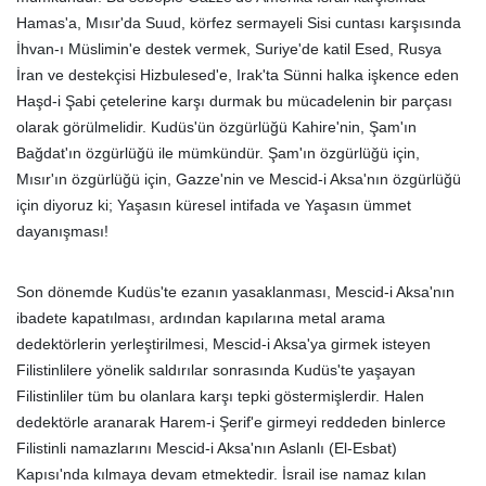
Hamas'a, Mısır'da Suud, körfez sermayeli Sisi cuntası karşısında
İhvan-ı Müslimin'e destek vermek, Suriye'de katil Esed, Rusya
İran ve destekçisi Hizbulesed'e, Irak'ta Sünni halka işkence eden
Haşd-i Şabi çetelerine karşı durmak bu mücadelenin bir parçası
olarak görülmelidir. Kudüs'ün özgürlüğü Kahire'nin, Şam'ın
Bağdat'ın özgürlüğü ile mümkündür. Şam'ın özgürlüğü için,
Mısır'ın özgürlüğü için, Gazze'nin ve Mescid-i Aksa'nın özgürlüğü
için diyoruz ki; Yaşasın küresel intifada ve Yaşasın ümmet
dayanışması!
Son dönemde Kudüs'te ezanın yasaklanması, Mescid-i Aksa'nın
ibadete kapatılması, ardından kapılarına metal arama
dedektörlerin yerleştirilmesi, Mescid-i Aksa'ya girmek isteyen
Filistinlilere yönelik saldırılar sonrasında Kudüs'te yaşayan
Filistinliler tüm bu olanlara karşı tepki göstermişlerdir. Halen
dedektörle aranarak Harem-i Şerif'e girmeyi reddeden binlerce
Filistinli namazlarını Mescid-i Aksa'nın Aslanlı (El-Esbat)
Kapısı'nda kılmaya devam etmektedir. İsrail ise namaz kılan