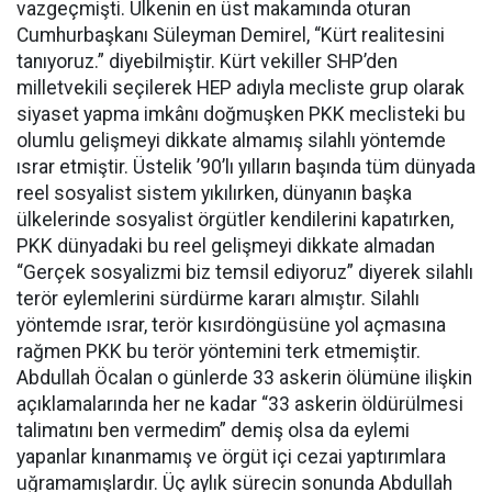
vazgeçmişti. Ülkenin en üst makamında oturan
Cumhurbaşkanı Süleyman Demirel, “Kürt realitesini
tanıyoruz.” diyebilmiştir. Kürt vekiller SHP’den
milletvekili seçilerek HEP adıyla mecliste grup olarak
siyaset yapma imkânı doğmuşken PKK meclisteki bu
olumlu gelişmeyi dikkate almamış silahlı yöntemde
ısrar etmiştir. Üstelik ’90’lı yılların başında tüm dünyada
reel sosyalist sistem yıkılırken, dünyanın başka
ülkelerinde sosyalist örgütler kendilerini kapatırken,
PKK dünyadaki bu reel gelişmeyi dikkate almadan
“Gerçek sosyalizmi biz temsil ediyoruz” diyerek silahlı
terör eylemlerini sürdürme kararı almıştır. Silahlı
yöntemde ısrar, terör kısırdöngüsüne yol açmasına
rağmen PKK bu terör yöntemini terk etmemiştir.
Abdullah Öcalan o günlerde 33 askerin ölümüne ilişkin
açıklamalarında her ne kadar “33 askerin öldürülmesi
talimatını ben vermedim” demiş olsa da eylemi
yapanlar kınanmamış ve örgüt içi cezai yaptırımlara
uğramamışlardır. Üç aylık sürecin sonunda Abdullah