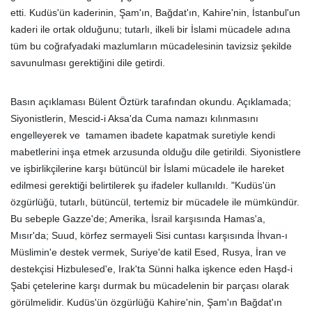
etti. Kudüs'ün kaderinin, Şam'ın, Bağdat'ın, Kahire'nin, İstanbul'un
kaderi ile ortak olduğunu; tutarlı, ilkeli bir İslami mücadele adına
tüm bu coğrafyadaki mazlumların mücadelesinin tavizsiz şekilde
savunulması gerektiğini dile getirdi.
Basın açıklaması Bülent Öztürk tarafından okundu. Açıklamada;
Siyonistlerin, Mescid-i Aksa'da Cuma namazı kılınmasını
engelleyerek ve tamamen ibadete kapatmak suretiyle kendi
mabetlerini inşa etmek arzusunda olduğu dile getirildi. Siyonistlere
ve işbirlikçilerine karşı bütüncül bir İslami mücadele ile hareket
edilmesi gerektiği belirtilerek şu ifadeler kullanıldı. "Kudüs'ün
özgürlüğü, tutarlı, bütüncül, tertemiz bir mücadele ile mümkündür.
Bu sebeple Gazze'de; Amerika, İsrail karşısında Hamas'a,
Mısır'da; Suud, körfez sermayeli Sisi cuntası karşısında İhvan-ı
Müslimin'e destek vermek, Suriye'de katil Esed, Rusya, İran ve
destekçisi Hizbulesed'e, Irak'ta Sünni halka işkence eden Haşd-i
Şabi çetelerine karşı durmak bu mücadelenin bir parçası olarak
görülmelidir. Kudüs'ün özgürlüğü Kahire'nin, Şam'ın Bağdat'ın