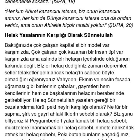
cehenneme sokarız.”
(İSRA, 18)
“Her kim Ahiret kazancını isterse, biz onun kazancını
artırırız, her kim de Dünya kazancını isterse ona da ondan
veririz, ama onun Ahirette hiçbir nasibi yoktur.” (ŞURA, 20)
Helak Yasalarının Karşılığı Olarak Sünnetullah
Baktığınızda çok çalışan kapitalist bir model var
karşımızda. Çok çalışan çok kazanan bir insan tipi var
karşımızda ama aslında bir helaqın içerisinde olduğunun
farkında değil. Bizler helaq dediğimiz zaman depremler,
seller felaketler gelir ancak helaq’in sadece böyle
olmadığını öğreniyoruz Vahyden. Ekinin ve neslin fesada
uğraması gibi birilerinin çabaları, gayretleri hem
kendilerinin hem de başkalarının helaqını beraberinde
getirebiliyor. Helaq Sünnetullah yasaları gereği bir
cezalandırma türü, peki neyin karşılığı olarak? Ne tür bir
sapma, şirk ve gayri ahlakiliklerin sebebi olarak? Biz şunu
biliyoruz ki Peygamberleri yalanlamak bir helaq sebebi,
mucizelere inanmamak bir helaq sebebi, nimete nankörlük
etmek bir helaq sebebi, Peki bütün bunların yaşadığımız