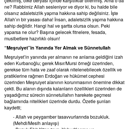
çekilmiş, öfke deryası içinde karşıtlıklar bilenmiş. Ama o da
ne? Rabbimiz Allah sesleniyor ve diyor ki, bu halde bile
olsanız adaletsizlik yapma hakkına sahip değilsiniz. İşte
Allah’ın bir yasası daha! İnsan, adaletsizlik yapma hakkına
sahip değildir. Hangi hal ve şartta olursa olsun. Peki
yaparsa ne olur? Başına gelecek fitnelere, fesada,
musibetlere hazırlıklı olsun!
“Meşruiyet”in Yanında Yer Almak ve Sünnetullah
Meşruiyet’in yanında yer almanın ne anlama geldiğini izah
eden Kurbanoğlu; gerek Mısır/Mursi örneği üzerinden,
gerekse tüm hata ve zaaf olarak nitelenebilecek özellik ve
pratiklerine rağmen Erdoğan ve hükümet cephesi
üzerinden Meşruiyet alanının korunmasının önemine dikkat
çekti. Bu alanın dışında kalanların özellikleri üzerinden de
yaşadığımız sürecin sünnetullahın harekete geçmesi
bağlamında nitelikleri üzerinde durdu. Özetle şunları
kaydetti;
- Allah ve peygamber tasavvurlarında bozukluk.
(Mehdi/Mesih anlayışı)