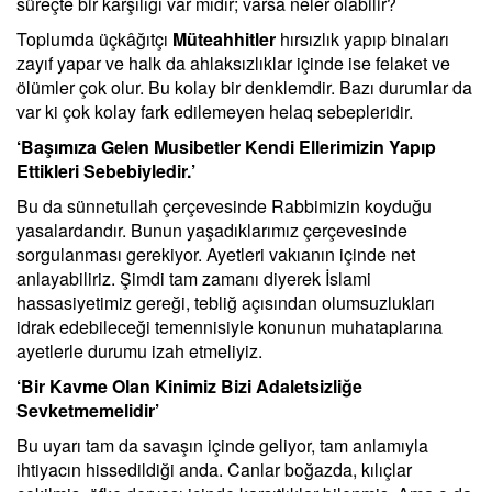
süreçte bir karşılığı var mıdır; varsa neler olabilir?
Toplumda üçkâğıtçı
Müteahhitler
hırsızlık yapıp binaları
zayıf yapar ve halk da ahlaksızlıklar içinde ise felaket ve
ölümler çok olur. Bu kolay bir denklemdir. Bazı durumlar da
var ki çok kolay fark edilemeyen helaq sebepleridir.
‘Başımıza Gelen Musibetler Kendi Ellerimizin Yapıp
Ettikleri Sebebiyledir.’
Bu da sünnetullah çerçevesinde Rabbimizin koyduğu
yasalardandır. Bunun yaşadıklarımız çerçevesinde
sorgulanması gerekiyor. Ayetleri vakıanın içinde net
anlayabiliriz. Şimdi tam zamanı diyerek İslami
hassasiyetimiz gereği, tebliğ açısından olumsuzlukları
idrak edebileceği temennisiyle konunun muhataplarına
ayetlerle durumu izah etmeliyiz.
‘Bir Kavme Olan Kinimiz Bizi Adaletsizliğe
Sevketmemelidir’
Bu uyarı tam da savaşın içinde geliyor, tam anlamıyla
ihtiyacın hissedildiği anda. Canlar boğazda, kılıçlar