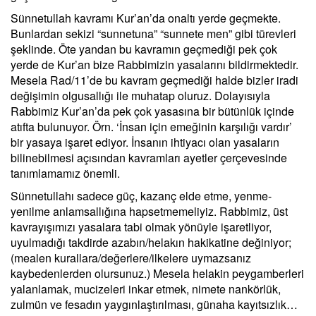
Sünnetullah kavramı Kur’an’da onaltı yerde geçmekte.
Bunlardan sekizi “sunnetuna” “sunnete men” gibi türevleri
şeklinde. Öte yandan bu kavramın geçmediği pek çok
yerde de Kur’an bize Rabbimizin yasalarını bildirmektedir.
Mesela Rad/11’de bu kavram geçmediği halde bizler iradi
değişimin olgusallığı ile muhatap oluruz. Dolayısıyla
Rabbimiz Kur’an’da pek çok yasasına bir bütünlük içinde
atıfta bulunuyor. Örn. ‘İnsan için emeğinin karşılığı vardır’
bir yasaya işaret ediyor. İnsanın ihtiyacı olan yasaların
bilinebilmesi açısından kavramları ayetler çerçevesinde
tanımlamamız önemli.
Sünnetullahı sadece güç, kazanç elde etme, yenme-
yenilme anlamsallığına hapsetmemeliyiz. Rabbimiz, üst
kavrayışımızı yasalara tabi olmak yönüyle işaretliyor,
uyulmadığı takdirde azabın/helakın hakikatine değiniyor;
(mealen kurallara/değerlere/ilkelere uymazsanız
kaybedenlerden olursunuz.) Mesela helakin peygamberleri
yalanlamak, mucizeleri inkar etmek, nimete nankörlük,
zulmün ve fesadın yaygınlaştırılması, günaha kayıtsızlık…