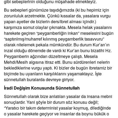
gibi sebeplerinin olduğunu müşahade etmekteyiz.
Bu sebepleri günümüze taşıdığımızda (ki bu hepimiz için
zorunluluk arzetmekte. Çünkü kıssalar da, yasalara vurgu
yapan ayetler de bizlerin ders/ibret alması içindir.)
karşımıza somut olaylar çıkmakta. Mesela helak yasalarını
harekete geçiren “peygamberliğin inkarı” meselesini bugün
“saptırılmış/muharref kılınmış peygamberlik tasavvuru”
olarak nitelemek pekala mümkündür. Bu durum Kur’an’ın
inzal olduğu dönemde de vardı ki Kur’an bunu bizatihi Hz.
Peygamberin ağzından düzeltmeye çalıştı. Mesela
Mehdi/Mesih algısına itiraz etti. Bunu sürdürenleri nelerin
beklediklerine vurgu yaptı. Ki bizler de bugün ibretamiz bir
biçimde bu uyarıların karşılıklarını yaşamaktayız. İşte
sünnetullah buralarda devreye giriyor.
İradi Değişim Konusunda Sünnetullah
Sünnetullah olarak bize anlatılan yasalar da insana mebni
sonuçlardır. Yani şöyle bir durum söz konusu değil;
“Yaratıcı bir takım determinist yasalar koymuş, dilediğinde
o yasalar harekete geçiyor ve insanlar da boynu bükük o