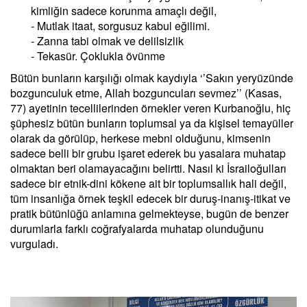
kimliğin sadece korunma amaçlı değil,
- Mutlak itaat, sorgusuz kabul eğilimi.
- Zanna tabi olmak ve delilsizlik
- Tekasür. Çoklukla övünme
Bütün bunların karşılığı olmak kaydıyla ‘’Sakın yeryüzünde
bozgunculuk etme, Allah bozguncuları sevmez’’ (Kasas,
77) ayetinin tecellilerinden örnekler veren Kurbanoğlu, hiç
şüphesiz bütün bunların toplumsal ya da kişisel temayüller
olarak da görülüp, herkese mebni olduğunu, kimsenin
sadece belli bir grubu işaret ederek bu yasalara muhatap
olmaktan beri olamayacağını belirtti. Nasıl ki İsrailoğulları
sadece bir etnik-dini kökene ait bir toplumsallık hali değil,
tüm insanlığa örnek teşkil edecek bir duruş-inanış-itikat ve
pratik bütünlüğü anlamına gelmekteyse, bugün de benzer
durumlarla farklı coğrafyalarda muhatap olunduğunu
vurguladı.