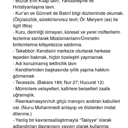
- Bozuk Ehli Kitap tavrı, Yahudileşme ve
Hıristiyanlaşma tavrı.
- Kur’an ve Sünneti de Batınî bilgi düzleminde okumak.
(Ölçüsüzlük, sürekli/sınırsız tevil; Ör: Meryem (as) ile
ilgili iftira)
- Kuru, derinliği olmayan, küresel ve yerel müfterilerin
tezlerine sarılarak Müslümanların/Ümmetin
birikimlerine kifayetsizce saldırma.
- Tekebbür: Kendisini merkeze oturtarak herkese
tepeden bakmak, hiçbir özeleştiri yapmamak
- Adı konulmamış tekfircilik tavrı
- Kendilerinden başkasında iyilik yapma hakkını
görmemek
- Tecessüs. (Bakara 189; Nur 27; Hucurat 12)
- Müminlere velayetleri, kafirlere beraetleri zaafa
uğramışlık.
- Reenkarnasyon/ruh göçü inanışını andıran kabulleri
var. (Nur-u Muhammedi anlayışı ve ölülerden imdat
dilenme.)
- Yanlış bir kavramsallaştırmayla “Takiyye” olarak
adlandırılan davranışını yaygın olarak kullanma;