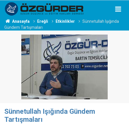
Anasayfa
Ereğli
Etkinlikler
Sünnetullah Işığında
Gündem Tartışmaları
Sünnetullah Işığında Gündem
Tartışmaları