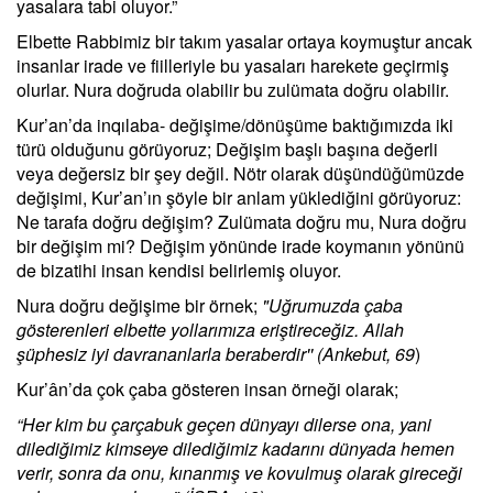
yasalara tabi oluyor.”
Elbette Rabbimiz bir takım yasalar ortaya koymuştur ancak
insanlar irade ve fiilleriyle bu yasaları harekete geçirmiş
olurlar. Nura doğruda olabilir bu zulümata doğru olabilir.
Kur’an’da inqılaba- değişime/dönüşüme baktığımızda iki
türü olduğunu görüyoruz; Değişim başlı başına değerli
veya değersiz bir şey değil. Nötr olarak düşündüğümüzde
değişimi, Kur’an’ın şöyle bir anlam yüklediğini görüyoruz:
Ne tarafa doğru değişim? Zulümata doğru mu, Nura doğru
bir değişim mi? Değişim yönünde irade koymanın yönünü
de bizatihi insan kendisi belirlemiş oluyor.
Nura doğru değişime bir örnek;
"Uğrumuzda çaba
gösterenleri elbette yollarımıza eriştireceğiz. Allah
şüphesiz iyi davrananlarla beraberdir'' (Ankebut, 69
)
Kur’ân’da çok çaba gösteren insan örneği olarak;
“Her kim bu çarçabuk geçen dünyayı dilerse ona, yani
dilediğimiz kimseye dilediğimiz kadarını dünyada hemen
verir, sonra da onu, kınanmış ve kovulmuş olarak gireceği