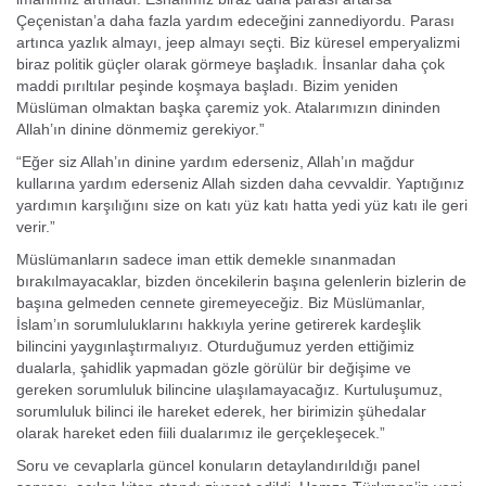
Çeçenistan’a daha fazla yardım edeceğini zannediyordu. Parası
artınca yazlık almayı, jeep almayı seçti. Biz küresel emperyalizmi
biraz politik güçler olarak görmeye başladık. İnsanlar daha çok
maddi pırıltılar peşinde koşmaya başladı. Bizim yeniden
Müslüman olmaktan başka çaremiz yok. Atalarımızın dininden
Allah’ın dinine dönmemiz gerekiyor.”
“Eğer siz Allah’ın dinine yardım ederseniz, Allah’ın mağdur
kullarına yardım ederseniz Allah sizden daha cevvaldir. Yaptığınız
yardımın karşılığını size on katı yüz katı hatta yedi yüz katı ile geri
verir.”
Müslümanların sadece iman ettik demekle sınanmadan
bırakılmayacaklar, bizden öncekilerin başına gelenlerin bizlerin de
başına gelmeden cennete giremeyeceğiz. Biz Müslümanlar,
İslam’ın sorumluluklarını hakkıyla yerine getirerek kardeşlik
bilincini yaygınlaştırmalıyız. Oturduğumuz yerden ettiğimiz
dualarla, şahidlik yapmadan gözle görülür bir değişime ve
gereken sorumluluk bilincine ulaşılamayacağız. Kurtuluşumuz,
sorumluluk bilinci ile hareket ederek, her birimizin şühedalar
olarak hareket eden fiili dualarımız ile gerçekleşecek.”
Soru ve cevaplarla güncel konuların detaylandırıldığı panel