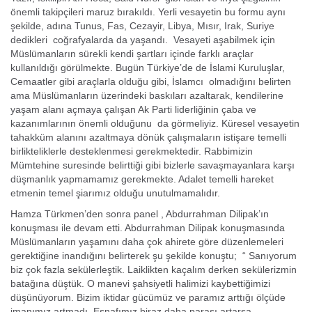
önemli takipçileri maruz bırakıldı. Yerli vesayetin bu formu aynı
şekilde, adına Tunus, Fas, Cezayir, Libya, Mısır, Irak, Suriye
dedikleri coğrafyalarda da yaşandı. Vesayeti aşabilmek için
Müslümanların sürekli kendi şartları içinde farklı araçlar
kullanıldığı görülmekte. Bugün Türkiye’de de İslami Kuruluşlar,
Cemaatler gibi araçlarla olduğu gibi, İslamcı olmadığını belirten
ama Müslümanların üzerindeki baskıları azaltarak, kendilerine
yaşam alanı açmaya çalışan Ak Parti liderliğinin çaba ve
kazanımlarının önemli olduğunu da görmeliyiz. Küresel vesayetin
tahakküm alanını azaltmaya dönük çalışmaların istişare temelli
birlikteliklerle desteklenmesi gerekmektedir. Rabbimizin
Mümtehine suresinde belirttiği gibi bizlerle savaşmayanlara karşı
düşmanlık yapmamamız gerekmekte. Adalet temelli hareket
etmenin temel şiarımız olduğu unutulmamalıdır.
Hamza Türkmen’den sonra panel , Abdurrahman Dilipak’ın
konuşması ile devam etti. Abdurrahman Dilipak konuşmasında
Müslümanların yaşamını daha çok ahirete göre düzenlemeleri
gerektiğine inandığını belirterek şu şekilde konuştu; “ Sanıyorum
biz çok fazla sekülerleştik. Laiklikten kaçalım derken sekülerizmin
batağına düştük. O manevi şahsiyetli halimizi kaybettiğimizi
düşünüyorum. Bizim iktidar gücümüz ve paramız arttığı ölçüde
imanımız artmadı. Esnafımız biraz daha parası artarsa