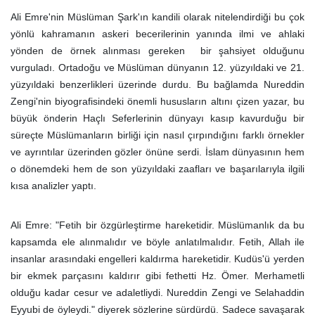
Ali Emre'nin Müslüman Şark'ın kandili olarak nitelendirdiği bu çok
yönlü kahramanın askeri becerilerinin yanında ilmi ve ahlaki
yönden de örnek alınması gereken bir şahsiyet olduğunu
vurguladı. Ortadoğu ve Müslüman dünyanın 12. yüzyıldaki ve 21.
yüzyıldaki benzerlikleri üzerinde durdu. Bu bağlamda Nureddin
Zengi'nin biyografisindeki önemli hususların altını çizen yazar, bu
büyük önderin Haçlı Seferlerinin dünyayı kasıp kavurduğu bir
süreçte Müslümanların birliği için nasıl çırpındığını farklı örnekler
ve ayrıntılar üzerinden gözler önüne serdi. İslam dünyasının hem
o dönemdeki hem de son yüzyıldaki zaafları ve başarılarıyla ilgili
kısa analizler yaptı.
Ali Emre: "Fetih bir özgürleştirme hareketidir. Müslümanlık da bu
kapsamda ele alınmalıdır ve böyle anlatılmalıdır. Fetih, Allah ile
insanlar arasındaki engelleri kaldırma hareketidir. Kudüs'ü yerden
bir ekmek parçasını kaldırır gibi fethetti Hz. Ömer. Merhametli
olduğu kadar cesur ve adaletliydi. Nureddin Zengi ve Selahaddin
Eyyubi de öyleydi." diyerek sözlerine sürdürdü. Sadece savaşarak