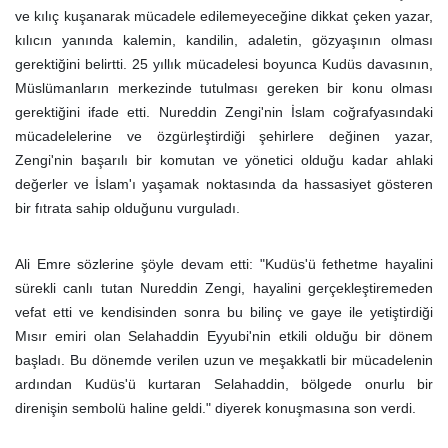
ve kılıç kuşanarak mücadele edilemeyeceğine dikkat çeken yazar,
kılıcın yanında kalemin, kandilin, adaletin, gözyaşının olması
gerektiğini belirtti. 25 yıllık mücadelesi boyunca Kudüs davasının,
Müslümanların merkezinde tutulması gereken bir konu olması
gerektiğini ifade etti. Nureddin Zengi'nin İslam coğrafyasındaki
mücadelelerine ve özgürleştirdiği şehirlere değinen yazar,
Zengi'nin başarılı bir komutan ve yönetici olduğu kadar ahlaki
değerler ve İslam'ı yaşamak noktasında da hassasiyet gösteren
bir fıtrata sahip olduğunu vurguladı.
Ali Emre sözlerine şöyle devam etti: "Kudüs'ü fethetme hayalini
sürekli canlı tutan Nureddin Zengi, hayalini gerçekleştiremeden
vefat etti ve kendisinden sonra bu bilinç ve gaye ile yetiştirdiği
Mısır emiri olan Selahaddin Eyyubi'nin etkili olduğu bir dönem
başladı. Bu dönemde verilen uzun ve meşakkatli bir mücadelenin
ardından Kudüs'ü kurtaran Selahaddin, bölgede onurlu bir
direnişin sembolü haline geldi." diyerek konuşmasına son verdi.