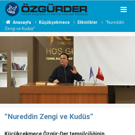
Anasayfa
Küçükçekmece
Etkinlikler
“Nureddin
Zengi ve Kudüs”
“Nureddin Zengi ve Kudüs”
Küçükçekmece Özgür-Der temsilciliğinin