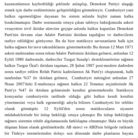
kazanımlarının kaybedildiği şeklinde anlaşılıp, Demokrat Partiyi alaşağı
etmek için darbe endüstrisinin geliştirildiğini görmekteyiz. Cumhuriyet yani
halkın egemenliğine dayanan bu sistem aslında hiçbir zaman halka
bırakılmamıştır. Darbe sonrasında ortaya çıkan tabloya baktığımızda askeri
vesayetten sivil iktidar sürecine geçişte aslında halkın kapatılan Demokrat
Parti'nin devamı olan Adalet Partisini iktidara taşıdığını ve darbecilerin
tasfiye edildiğini görüyoruz. Bu da bize statükoyu savunanların halk için
halka rağmen bir tavır takındıklarını göstermektedir. Bu durum 12 Mart 1971
askeri muhtıradan sonra tekrar Adalet Partisinin iktidara gelmesi, ardından 12
Eylül 1980 darbesinde, darbeciler Turgut Sunalp'ı desteklemelerine rağmen
halkın Turgut Özal'ı iktidara taşıması, 28 Şubat 1997 post-modern darbeden
sonra tasfiye edilen Refah Partisi kadrolarının Ak Parti'yi oluşturarak, halk
tarafından %37 ile iktidara gelmesi,
Cumhuriyet mitingleri ardından 27
Nisan 2007'deki E-muhtıraya rağmen halkın 22 Temmuz seçimlerinde Ak
Parti'yi %47 ile iktidara gelmesinde kendini göstermektedir. Statükoyu
koruyanlar cumhuriyetin tarifinde olduğu gibi halkın kendi kendini
yönetmesini veya halk egemenliği adıyla bilinen Cumhuriyeti bir tehlike
olarak görmüştür. 12 Eylül'den sonra statükocuların siyasete
müdahalelerinde bir üslup farklılığı ortaya çıkmıştır. Bu üslup farklılığına
rağmen sistemin tehdit algılamasında farklılaşma olmamıştır. Hala en büyük
düşman İslam olarak görülmektedir. AB süreci ve ABD'nin bölgede istikrarlı
bir Türkiye istemelerinden dolayı son dönemde darbe planlarını hayata