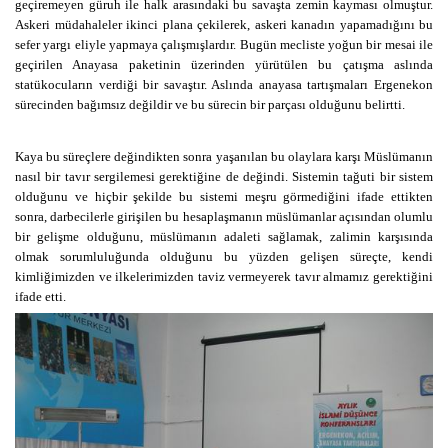
geçiremeyen güruh ile halk arasındaki bu savaşta zemin kayması olmuştur.
Askeri müdahaleler ikinci plana çekilerek, askeri kanadın yapamadığını bu
sefer yargı eliyle yapmaya çalışmışlardır. Bugün mecliste yoğun bir mesai ile
geçirilen Anayasa paketinin üzerinden yürütülen bu çatışma aslında
statükocuların verdiği bir savaştır. Aslında anayasa tartışmaları Ergenekon
sürecinden bağımsız değildir ve bu sürecin bir parçası olduğunu belirtti.
Kaya bu süreçlere değindikten sonra yaşanılan bu olaylara karşı Müslümanın
nasıl bir tavır sergilemesi gerektiğine de değindi. Sistemin tağuti bir sistem
olduğunu ve hiçbir şekilde bu sistemi meşru görmediğini ifade ettikten
sonra, darbecilerle girişilen bu hesaplaşmanın müslümanlar açısından olumlu
bir gelişme olduğunu, müslümanın adaleti sağlamak, zalimin karşısında
olmak sorumluluğunda olduğunu bu yüzden gelişen süreçte, kendi
kimliğimizden ve ilkelerimizden taviz vermeyerek tavır almamız gerektiğini
ifade etti.