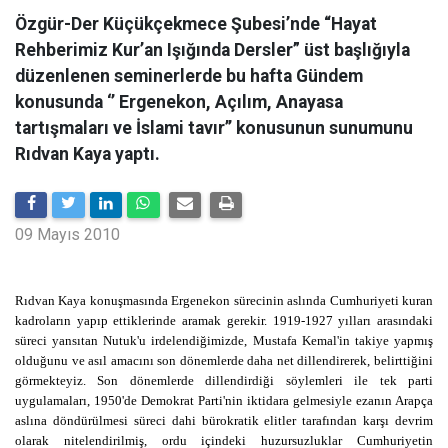
Özgür-Der Küçükçekmece Şubesi’nde “Hayat
Rehberimiz Kur’an Işığında Dersler” üst başlığıyla
düzenlenen seminerlerde bu hafta Gündem
konusunda ‘’ Ergenekon, Açılım, Anayasa
tartışmaları ve İslami tavır’’ konusunun sunumunu
Rıdvan Kaya yaptı.
09 Mayıs 2010
Rıdvan Kaya konuşmasında Ergenekon sürecinin aslında Cumhuriyeti kuran
kadroların yapıp ettiklerinde aramak gerekir. 1919-1927 yılları arasındaki
süreci yansıtan Nutuk'u irdelendiğimizde, Mustafa Kemal'in takiye yapmış
olduğunu ve asıl amacını son dönemlerde daha net dillendirerek, belirttiğini
görmekteyiz. Son dönemlerde dillendirdiği söylemleri ile tek parti
uygulamaları, 1950'de Demokrat Parti'nin iktidara gelmesiyle ezanın Arapça
aslına döndürülmesi süreci dahi bürokratik elitler tarafından karşı devrim
olarak nitelendirilmiş, ordu içindeki huzursuzluklar Cumhuriyetin