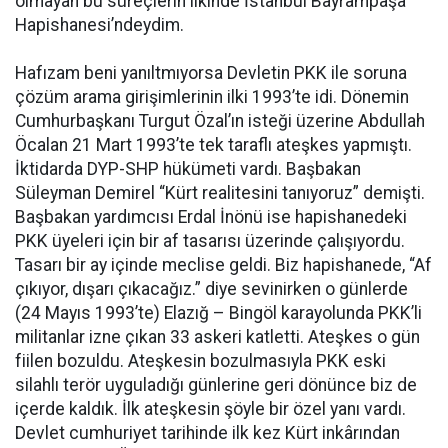
olmayan bu süreçlerin ilkinde İstanbul Bayrampaşa
Hapishanesi’ndeydim.
Hafızam beni yanıltmıyorsa Devletin PKK ile soruna
çözüm arama girişimlerinin ilki 1993’te idi. Dönemin
Cumhurbaşkanı Turgut Özal’ın isteği üzerine Abdullah
Öcalan 21 Mart 1993’te tek taraflı ateşkes yapmıştı.
İktidarda DYP-SHP hükümeti vardı. Başbakan
Süleyman Demirel “Kürt realitesini tanıyoruz” demişti.
Başbakan yardımcısı Erdal İnönü ise hapishanedeki
PKK üyeleri için bir af tasarısı üzerinde çalışıyordu.
Tasarı bir ay içinde meclise geldi. Biz hapishanede, “Af
çıkıyor, dışarı çıkacağız.” diye sevinirken o günlerde
(24 Mayıs 1993’te) Elazığ – Bingöl karayolunda PKK’li
militanlar izne çıkan 33 askeri katletti. Ateşkes o gün
fiilen bozuldu. Ateşkesin bozulmasıyla PKK eski
silahlı terör uyguladığı günlerine geri dönünce biz de
içerde kaldık. İlk ateşkesin şöyle bir özel yanı vardı.
Devlet cumhuriyet tarihinde ilk kez Kürt inkârından