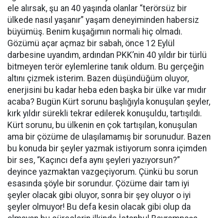
ele alırsak, şu an 40 yaşında olanlar “terörsüz bir
ülkede nasıl yaşanır” yaşam deneyiminden habersiz
büyümüş. Benim kuşağımın normali hiç olmadı.
Gözümü açar açmaz bir sabah, önce 12 Eylül
darbesine uyandım, ardından PKK’nin 40 yıldır bir türlü
bitmeyen terör eylemlerine tanık oldum. Bu gerçeğin
altını çizmek isterim. Bazen düşündüğüm oluyor,
enerjisini bu kadar heba eden başka bir ülke var mıdır
acaba? Bugün Kürt sorunu başlığıyla konuşulan şeyler,
kırk yıldır sürekli tekrar edilerek konuşuldu, tartışıldı.
Kürt sorunu, bu ülkenin en çok tartışılan, konuşulan
ama bir çözüme de ulaşılamamış bir sorunudur. Bazen
bu konuda bir şeyler yazmak istiyorum sonra içimden
bir ses, “Kaçıncı defa aynı şeyleri yazıyorsun?”
deyince yazmaktan vazgeçiyorum. Çünkü bu sorun
esasında şöyle bir sorundur. Çözüme dair tam iyi
şeyler olacak gibi oluyor, sonra bir şey oluyor o iyi
şeyler olmuyor! Bu defa kesin olacak gibi olup da