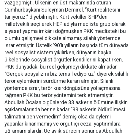
vazgeçmişti. Ülkenin en üst makamında oturan
Cumhurbaşkanı Süleyman Demirel, “Kürt realitesini
tanıyoruz.” diyebilmiştir. Kürt vekiller SHP’den
milletvekili seçilerek HEP adıyla mecliste grup olarak
siyaset yapma imkânı doğmuşken PKK meclisteki bu
olumlu gelişmeyi dikkate almamış silahlı yöntemde
ısrar etmiştir. Üstelik ’90’lı yılların başında tüm dünyada
reel sosyalist sistem yıkılırken, dünyanın başka
ülkelerinde sosyalist örgütler kendilerini kapatırken,
PKK dünyadaki bu reel gelişmeyi dikkate almadan
“Gerçek sosyalizmi biz temsil ediyoruz” diyerek silahlı
terör eylemlerini sürdürme kararı almıştır. Silahlı
yöntemde ısrar, terör kısırdöngüsüne yol açmasına
rağmen PKK bu terör yöntemini terk etmemiştir.
Abdullah Öcalan o günlerde 33 askerin ölümüne ilişkin
açıklamalarında her ne kadar “33 askerin öldürülmesi
talimatını ben vermedim” demiş olsa da eylemi
yapanlar kınanmamış ve örgüt içi cezai yaptırımlara
uğramamışlardır. Üç aylık sürecin sonunda Abdullah