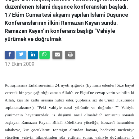
düzenlenen İslami düşünce konferansları başladı.
17 Ekim Cumartesi akşamı yapılan İslami Düşünce
Konferanslarının ilkini Ramazan Kayan sundu.
Ramazan Kayan’ın konferans başlığı "Vahiyle
yürümek ve doğrulmak"
17 Ekim 2009
Konuşmasına Enfal suresinin 24. ayeti ışığında (Ey iman edenler! Size hayat
verecek bir şeye çağırdığı zaman Allah'a ve Elçisi'ne cevap verin ve bilin ki
Allah, kişi ile kalbi arasına nüfuz eder. Şüphesiz siz de O'nun huzurunda
toplanacaksınız.). "Peki vahiyle nasıl yürünür ve doğrulur ?" Vahiyle
yürümenin hayatımızdaki iz düşümü nasıl olmalıdır? sorusunu sorarak
başlayan Ramazan Kayan, Bilal'i kölelikten yüceliğe, Ebuzer'i haramiden
sahabeye, kız çocuklarını toprağın altından hayata, bedeviyi medeniye
yücelten vahyin hikmetinden söz ettikten sonra, vahiyle doğrulmayı 5