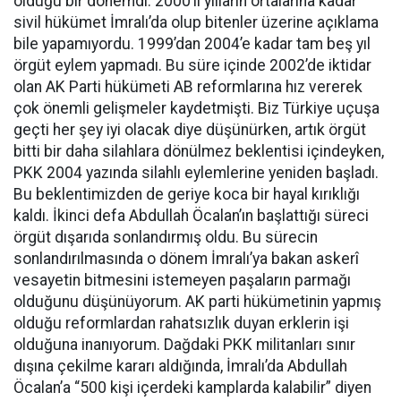
olduğu bir dönemdi. 2000’li yılların ortalarına kadar
sivil hükümet İmralı’da olup bitenler üzerine açıklama
bile yapamıyordu. 1999’dan 2004’e kadar tam beş yıl
örgüt eylem yapmadı. Bu süre içinde 2002’de iktidar
olan AK Parti hükümeti AB reformlarına hız vererek
çok önemli gelişmeler kaydetmişti. Biz Türkiye uçuşa
geçti her şey iyi olacak diye düşünürken, artık örgüt
bitti bir daha silahlara dönülmez beklentisi içindeyken,
PKK 2004 yazında silahlı eylemlerine yeniden başladı.
Bu beklentimizden de geriye koca bir hayal kırıklığı
kaldı. İkinci defa Abdullah Öcalan’ın başlattığı süreci
örgüt dışarıda sonlandırmış oldu. Bu sürecin
sonlandırılmasında o dönem İmralı’ya bakan askerî
vesayetin bitmesini istemeyen paşaların parmağı
olduğunu düşünüyorum. AK parti hükümetinin yapmış
olduğu reformlardan rahatsızlık duyan erklerin işi
olduğuna inanıyorum. Dağdaki PKK militanları sınır
dışına çekilme kararı aldığında, İmralı’da Abdullah
Öcalan’a “500 kişi içerdeki kamplarda kalabilir” diyen