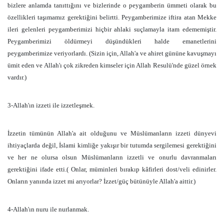
bizlere anlamda tanıttığını ve bizlerinde o peygamberin ümmeti olarak bu
özellikleri taşımamız gerektiğini belirtti. Peygamberimize iftira atan Mekke
ileri gelenleri peygamberimizi hiçbir ahlaki suçlamayla itam edememiştir.
Peygamberimizi öldürmeyi düşündükleri halde emanetlerini
peygamberimize veriyorlardı. (Sizin için, Allah'a ve ahiret gününe kavuşmayı
ümit eden ve Allah'ı çok zikreden kimseler için Allah Resulü'nde güzel örnek
vardır.)
3-Allah'ın izzeti ile izzetleşmek.
İzzetin tümünün Allah'a ait olduğunu ve Müslümanların izzeti dünyevi
ihtiyaçlarda değil, İslami kimliğe yakışır bir tutumda sergilemesi gerektiğini
ve her ne olursa olsun Müslümanların izzetli ve onurlu davranmaları
gerektiğini ifade etti.( Onlar, müminleri bırakıp kâfirleri dost/veli edinirler.
Onların yanında izzet mi arıyorlar? İzzet/güç bütünüyle Allah'a aittir.)
4-Allah'ın nuru ile nurlanmak.