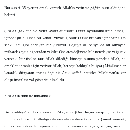
Nur suresi 35.ayetten örnek vererek Allah'ın yerin ve göğün nuru olduğunu
belirtti.
( Allah göklerin ve yerin aydınlatıcısıdır. O'nun aydınlatmasının örneği,
içinde ışık bulunan bir kandil yuvası gibidir. O ışık bir cam içindedir. Cam
sanki inci gibi parlayan bir yıldızdır. Doğuya da batıya da ait olmayan
mübarek zeytin ağacından yakılır. Ona ateş değmese bile neredeyse yağı ışık
verecek. Nur üstüne nur! Allah dilediği kimseyi nuruna yöneltir. Allah, bu
örnekleri insanlar için veriyor. Allah, her şeyi hakkıyla biliyor.) Müslümanlar
karanlık dünyanın insanı değildir. Açık, şeffaf, nettirler. Müslüman'ın var
oluşu insanlara yol gösterici olmalıdır.
5-Allah'ın ruhu ile ruhlanmak
Bu maddeyi'de Hicr suresinin 29.ayetini (Ona biçim verip içine kendi
ruhumdan bir soluk üflediğimde önünde secdeye kapanınız!) örnek vererek,
toprak ve ruhun birleşmesi sonucunda insanın ortaya çıktığını, insanın