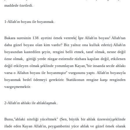
maddede özetledi.
1-Allah'ın boyası ile boyanmak.
Bakara suresinin 138. ayetini örnek vererek( İşte Allah'ın boyası! Allah'tan
daha güzel boyası olan kim vardır? Biz yalnız ona kulluk ederiz) Allah'ın
boyasından kastedilen şeyin, rengini belli etmek, taraf olmak, nesne değil
özne olmak,
gittiği yerde rüzgar estirendir rüzhara kapılan değil, etkilenen
değil etkileyen olmak şeklinde yorumlayan Kayan,"bir insanda secde ahlakı
varsa o Allahın boyası ile boyanmıştır" vurgusunu yaptı. Allah'ın boyasıyla
boyanmak bedel ödemeyi gerektirir. Statükonun rengine karşı renginden
vazgeçmemektir.
2-Allah'ın ahlakı ile ahlaklaşmak..
Bunu,"ahlaki niteliği yüceltmek" (Sen, büyük bir ahlak üzeresin).şeklinde
ifade eden Kayan Allah'ın, peygamberini yüce ahlak ve güzel örnek olarak