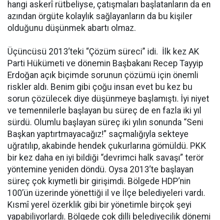
hangi askerî rütbeliyse, çatışmaları başlatanların da en
azından örgüte kolaylık sağlayanların da bu kişiler
olduğunu düşünmek abartı olmaz.
Üçüncüsü 2013’teki “Çözüm süreci” idi. İlk kez AK
Parti Hükümeti ve dönemin Başbakanı Recep Tayyip
Erdoğan açık biçimde sorunun çözümü için önemli
riskler aldı. Benim gibi çoğu insan evet bu kez bu
sorun çözülecek diye düşünmeye başlamıştı. İyi niyet
ve temennilerle başlayan bu süreç de en fazla iki yıl
sürdü. Olumlu başlayan süreç iki yılın sonunda “Seni
Başkan yaptırtmayacağız!” saçmalığıyla sekteye
uğratılıp, akabinde hendek çukurlarına gömüldü. PKK
bir kez daha en iyi bildiği “devrimci halk savaşı” terör
yöntemine yeniden döndü. Oysa 2013’te başlayan
süreç çok kıymetli bir girişimdi. Bölgede HDP’nin
100’ün üzerinde yönettiği il ve İlçe belediyeleri vardı.
Kısmî yerel özerklik gibi bir yönetimle birçok şeyi
yapabiliyorlardı. Bölgede çok dilli belediyecilik dönemi