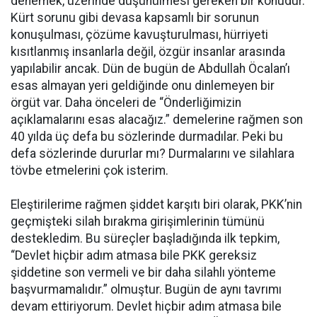
denemek, üzerinde düşünülmesi gereken bir konudur.
Kürt sorunu gibi devasa kapsamlı bir sorunun
konuşulması, çözüme kavuşturulması, hürriyeti
kısıtlanmış insanlarla değil, özgür insanlar arasında
yapılabilir ancak. Dün de bugün de Abdullah Öcalan’ı
esas almayan yeri geldiğinde onu dinlemeyen bir
örgüt var. Daha önceleri de “Önderliğimizin
açıklamalarını esas alacağız.” demelerine rağmen son
40 yılda üç defa bu sözlerinde durmadılar. Peki bu
defa sözlerinde dururlar mı? Durmalarını ve silahlara
tövbe etmelerini çok isterim.
Eleştirilerime rağmen şiddet karşıtı biri olarak, PKK’nin
geçmişteki silah bırakma girişimlerinin tümünü
destekledim. Bu süreçler başladığında ilk tepkim,
“Devlet hiçbir adım atmasa bile PKK gereksiz
şiddetine son vermeli ve bir daha silahlı yönteme
başvurmamalıdır.” olmuştur. Bugün de aynı tavrımı
devam ettiriyorum. Devlet hiçbir adım atmasa bile