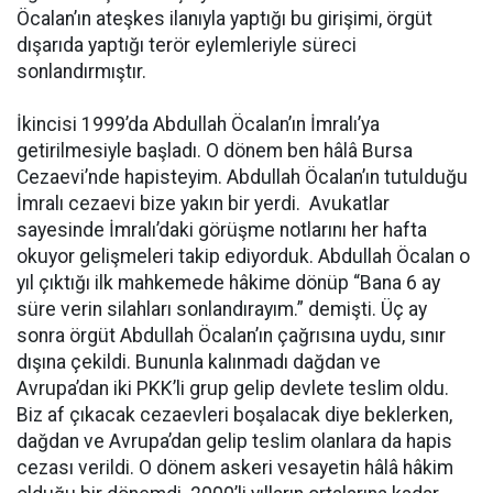
Öcalan’ın ateşkes ilanıyla yaptığı bu girişimi, örgüt
dışarıda yaptığı terör eylemleriyle süreci
sonlandırmıştır.
İkincisi 1999’da Abdullah Öcalan’ın İmralı’ya
getirilmesiyle başladı. O dönem ben hâlâ Bursa
Cezaevi’nde hapisteyim. Abdullah Öcalan’ın tutulduğu
İmralı cezaevi bize yakın bir yerdi. Avukatlar
sayesinde İmralı’daki görüşme notlarını her hafta
okuyor gelişmeleri takip ediyorduk. Abdullah Öcalan o
yıl çıktığı ilk mahkemede hâkime dönüp “Bana 6 ay
süre verin silahları sonlandırayım.” demişti. Üç ay
sonra örgüt Abdullah Öcalan’ın çağrısına uydu, sınır
dışına çekildi. Bununla kalınmadı dağdan ve
Avrupa’dan iki PKK’li grup gelip devlete teslim oldu.
Biz af çıkacak cezaevleri boşalacak diye beklerken,
dağdan ve Avrupa’dan gelip teslim olanlara da hapis
cezası verildi. O dönem askeri vesayetin hâlâ hâkim