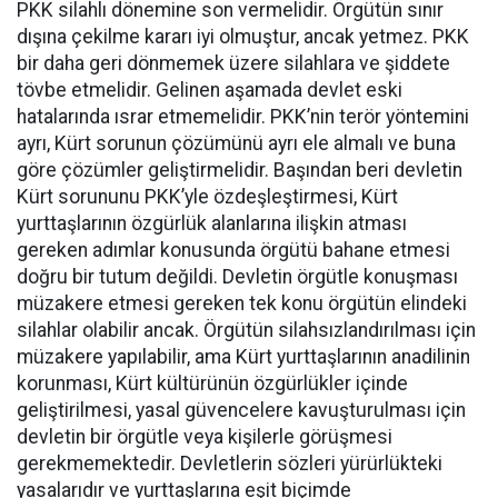
PKK silahlı dönemine son vermelidir. Örgütün sınır
dışına çekilme kararı iyi olmuştur, ancak yetmez. PKK
bir daha geri dönmemek üzere silahlara ve şiddete
tövbe etmelidir. Gelinen aşamada devlet eski
hatalarında ısrar etmemelidir. PKK’nin terör yöntemini
ayrı, Kürt sorunun çözümünü ayrı ele almalı ve buna
göre çözümler geliştirmelidir. Başından beri devletin
Kürt sorununu PKK’yle özdeşleştirmesi, Kürt
yurttaşlarının özgürlük alanlarına ilişkin atması
gereken adımlar konusunda örgütü bahane etmesi
doğru bir tutum değildi. Devletin örgütle konuşması
müzakere etmesi gereken tek konu örgütün elindeki
silahlar olabilir ancak. Örgütün silahsızlandırılması için
müzakere yapılabilir, ama Kürt yurttaşlarının anadilinin
korunması, Kürt kültürünün özgürlükler içinde
geliştirilmesi, yasal güvencelere kavuşturulması için
devletin bir örgütle veya kişilerle görüşmesi
gerekmemektedir. Devletlerin sözleri yürürlükteki
yasalarıdır ve yurttaşlarına eşit biçimde