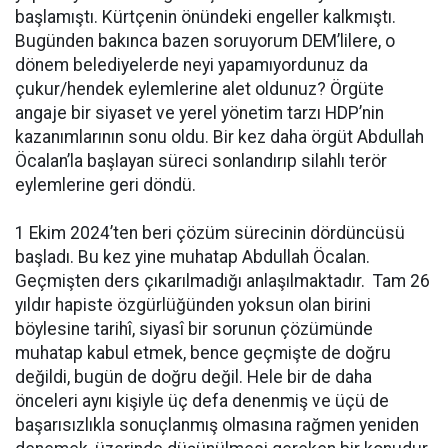
başlamıştı. Kürtçenin önündeki engeller kalkmıştı.
Bugünden bakınca bazen soruyorum DEM’lilere, o
dönem belediyelerde neyi yapamıyordunuz da
çukur/hendek eylemlerine alet oldunuz? Örgüte
angaje bir siyaset ve yerel yönetim tarzı HDP’nin
kazanımlarının sonu oldu. Bir kez daha örgüt Abdullah
Öcalan’la başlayan süreci sonlandırıp silahlı terör
eylemlerine geri döndü.
1 Ekim 2024’ten beri çözüm sürecinin dördüncüsü
başladı. Bu kez yine muhatap Abdullah Öcalan.
Geçmişten ders çıkarılmadığı anlaşılmaktadır. Tam 26
yıldır hapiste özgürlüğünden yoksun olan birini
böylesine tarihî, siyasî bir sorunun çözümünde
muhatap kabul etmek, bence geçmişte de doğru
değildi, bugün de doğru değil. Hele bir de daha
önceleri aynı kişiyle üç defa denenmiş ve üçü de
başarısızlıkla sonuçlanmış olmasına rağmen yeniden